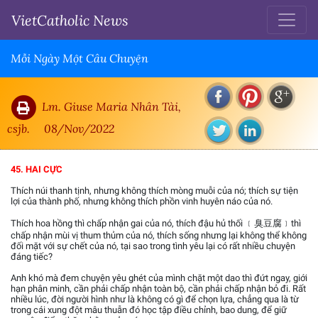
VietCatholic News
Mỗi Ngày Một Câu Chuyện
Lm. Giuse Maria Nhân Tài,
csjb.
08/Nov/2022
45. HAI CỰC
Thích núi thanh tịnh, nhưng không thích mòng muỗi của nó; thích sự tiện
lợi của thành phố, nhưng không thích phồn vinh huyên náo của nó.
Thích hoa hồng thì chấp nhận gai của nó, thích đậu hủ thối ﹝臭豆腐﹞thì
chấp nhận mùi vị thum thủm của nó, thích sống nhưng lại không thể không
đối mặt với sự chết của nó, tại sao trong tình yêu lại có rất nhiều chuyện
đáng tiếc?
Anh khó mà đem chuyện yêu ghét của mình chặt một dao thì đứt ngay, giới
hạn phân minh, cần phải chấp nhận toàn bộ, cần phải chấp nhận bỏ đi. Rất
nhiều lúc, đời người hình như là không có gì để chọn lựa, chẳng qua là từ
trong cái xung đột mâu thuẫn đó học tập điều chỉnh, bao dung, để giữ