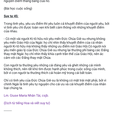
nguyên điểm thăng bằng của nó.
(Bài học cuộc sống)
Suy tư 45:
Trong tình yêu, yêu ưu điểm thì yêu luôn cả khuyết điểm của người yêu, bởi
vì tình yêu chỉ đựợc toàn vẹn khi biết cảm thông với những khuyết điểm
của nhau.
- Có một vài người Ki-tô hữu nói yêu mến Đức Chúa Giê-su nhưng không
yêu mến Giáo Hội của Ngài: họ chỉ nhìn thấy khuyết điểm của cá nhân
người Ki-tô hữu mà không thấy những ưu điểm nơi Giáo Hội.Có người nói
yêu mến giáo lý của Đức Chúa Giê-su nhưng lại thường phỉ báng các Đấng
thay mặt Ngài: họ chỉ nhìn thấy khía cạnh trần thế của Giáo Hội, nên ác
cảm với các Đấng thay mặt Chúa.
Con người ta thường yêu những cái đáng yêu và ghét những cái mình
không thích, nên rất khó tìm được hạnh phúc trong cuộc sống của mình,
bởi vì con người ta thường thích cái hoàn mỹ trong cái bất toàn.
Chỉ có tình yêu của Đức Chúa Giê-su là không có mặt trái mặt phải, bởi vì
chính Ngài là tình yêu tự nguyện cho cái ưu và cái khuyết điểm của nhân
loại chúng ta.
Lm. Giuse Maria Nhân Tài, csjb.
(Dịch từ tiếng Hoa và viết suy tư)
--------