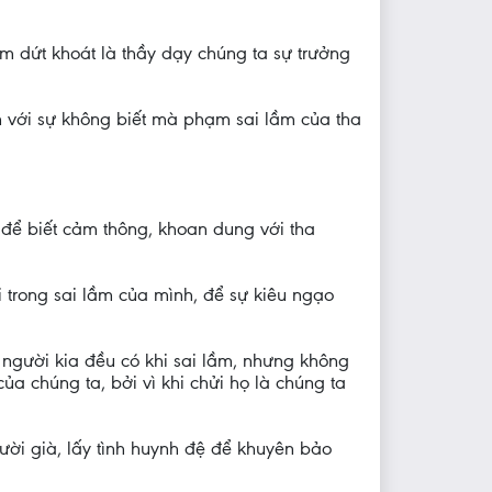
ầm dứt khoát là thầy dạy chúng ta sự trưởng
ện với sự không biết mà phạm sai lầm của tha
à để biết cảm thông, khoan dung với tha
i trong sai lầm của mình, để sự kiêu ngạo
y người kia đều có khi sai lầm, nhưng không
ủa chúng ta, bởi vì khi chửi họ là chúng ta
người già, lấy tình huynh đệ để khuyên bảo