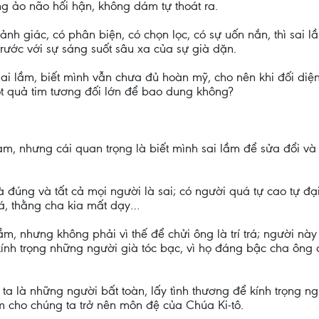
ng ảo não hối hận, không dám tự thoát ra.
nh giác, có phân biện, có chọn lọc, có sự uốn nắn, thì sai l
trước với sự sáng suốt sâu xa của sự già dặn.
sai lầm, biết mình vẫn chưa đủ hoàn mỹ, cho nên khi đối di
ột quả tim tương đối lớn để bao dung không?
phạm, nhưng cái quan trọng là biết mình sai lầm để sửa đổi v
à đúng và tất cả mọi người là sai; có người quá tự cao tự đạ
trá, thằng cha kia mất dạy…
m, nhưng không phải vì thế để chửi ông là trí trá; người nà
kính trọng những người già tóc bạc, vì họ đáng bậc cha ông c
g ta là những người bất toàn, lấy tình thương để kính trọng 
àm cho chúng ta trở nên môn đệ của Chúa Ki-tô.