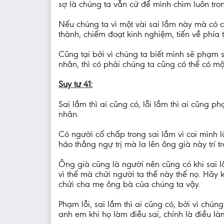
sợ là chúng ta vẫn cứ để mình chìm luôn tro
Nếu chúng ta vì một vài sai lầm này mà có cả
thành, chiếm đoạt kinh nghiệm, tiến về phía 
Cũng tại bởi vì chúng ta biết mình sẽ phạm 
nhân, thì có phải chúng ta cũng có thể có m
Suy tư 41:
Sai lầm thì ai cũng có, lỗi lầm thì ai cũng 
nhân.
Có người cố chấp trong sai lầm vì coi mình l
háo thắng ngự trị mà la lên ông già này trí 
Ông già cũng là người nên cũng có khi sai lầ
vì thế mà chửi người ta thế này thế nọ. Hãy 
chửi cha mẹ ông bà của chúng ta vậy.
Phạm lỗi, sai lầm thì ai cũng có, bởi vì chún
anh em khi họ làm điều sai, chính là điều l