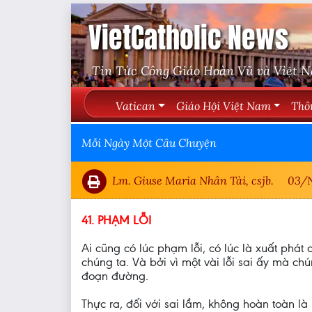
VietCatholic News
Tin Tức Công Giáo Hoàn Vũ và Việt 
Vatican
Giáo Hội Việt Nam
Thô
Mỗi Ngày Một Câu Chuyện
Lm. Giuse Maria Nhân Tài, csjb.
03/
41. PHẠM LỖI
Ai cũng có lúc phạm lỗi, có lúc là xuất phát
chúng ta. Và bởi vì một vài lỗi sai ấy mà chú
đoạn đường.
Thực ra, đối với sai lầm, không hoàn toàn là 