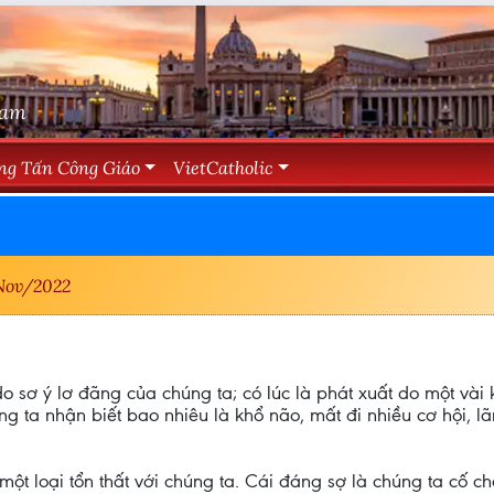
Nam
ng Tấn Công Giáo
VietCatholic
Nov/2022
 do sơ ý lơ đãng của chúng ta; có lúc là phát xuất do một và
ng ta nhận biết bao nhiêu là khổ não, mất đi nhiều cơ hội, lã
một loại tổn thất với chúng ta. Cái đáng sợ là chúng ta cố ch