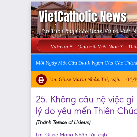
VietCatholic News
Tin Tức Công Giáo Hoàn Vũ và Việt 
Vatican
Giáo Hội Việt Nam
Thô
Mỗi Ngày Một Câu Danh Ngôn Của Các Thán
Lm. Giuse Maria Nhân Tài, csjb.
04/
25. Không câu nệ việc gì
lý do yêu mến Thiên Chúa
(Thánh Terese of Lisieux)
Lm. Giuse Maria Nhân Tài, csjb.