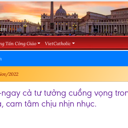
Nam
ng Tấn Công Giáo
VietCatholic
h
Nov/2022
 -ngay cả tư tưởng cuồng vọng tron
, cam tâm chịu nhịn nhục.