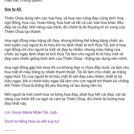
màu sắc chung quanh.
Suy tư 42:
Thiên Chúa dựng nên các loại hoa, và hoa nào cũng đẹp cũng xinh: hoa
ngô đồng, hoa cúc, hoan hồng, hoa huệ và tất cả các loài hoa khác đều
đẹp và có đặc tính riêng của mình, đó chính là do thựợng trí vô song của
Thiên Chúa tạo thành.
Hoa ngô đồng màu trắng rất đẹp, nhưng không thể trắng bằng chiếc áo
tinh tuyền của ngừơi Ki-tô hữu khi họ lãnh nhận bí tích Rửa Tội, bởi vì hoa
ngô đồng chỉ cho người ta một vẽ đẹp tự nhiên, nhưng màu trắng của
chiếc áo ngày lãnh nhận bí tích Rửa Tội làm cho người Ki-tô hữu một vẽ
đẹp siêu nhiên giống hình ảnh của Thiên Chúa –Đấng tạo dựng nên mình.
Hoa ngô đồng gặp trời mưa thì coi không đẹp vì chứa đầy nước và làm cho
hoa mất đi màu trắng tự nhiên thanh thoát. Tội lỗi làm cho chiếc áo trắng
ngày Rửa Tội của người Ki-tô hữu mất đi nét đẹp siêu nhiên, nhất là tội
kiêu ngạo, bởi vì chính kiêu ngạo đã làm cho con người trở thành kẻ chống
đối Thiên Chúa là Đấng đã yêu thương và tạo dựng nên họ.
Mỗi người là một cành hoa và bông hoa đẹp, phát huy hết cái đẹp, cái tài
năng của mình để ca ngợi và cảm tạ Thiên Chúa, đó chính là hương hoa
đẹp nhất vậy.
Lm. Giuse Maria Nhân Tài, csjb.
(Dịch từ tiếng Hoa và viết suy tư)
---------