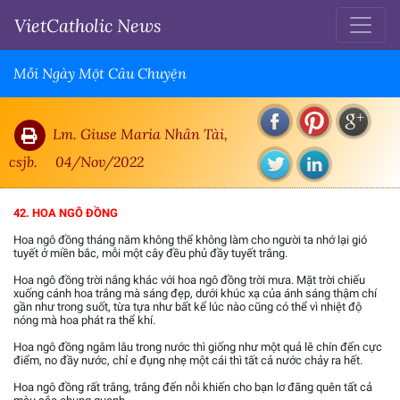
VietCatholic News
Mỗi Ngày Một Câu Chuyện
Lm. Giuse Maria Nhân Tài,
csjb.
04/Nov/2022
42. HOA NGÔ ĐỒNG
Hoa ngô đồng tháng năm không thể không làm cho người ta nhớ lại gió
tuyết ở miền bắc, mỗi một cây đều phủ đầy tuyết trắng.
Hoa ngô đồng trời nắng khác với hoa ngô đồng trời mưa. Mặt trời chiếu
xuống cánh hoa trắng mà sáng đẹp, dưới khúc xạ của ánh sáng thậm chí
gần như trong suốt, từa tựa như bất kể lúc nào cũng có thể vì nhiệt độ
nóng mà hoa phát ra thể khí.
Hoa ngô đồng ngâm lâu trong nước thì giống như một quả lê chín đến cực
điểm, no đầy nước, chỉ e đụng nhẹ một cái thì tất cả nước chảy ra hết.
Hoa ngô đồng rất trắng, trắng đến nỗi khiến cho bạn lơ đãng quên tất cả