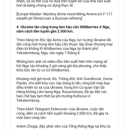
nhận, và ưu thế của nó dựa trên tuyên bố của nhà sản xuất
hơn là bằng chứng sử dụng thực tế.
[Europe Maidan: Mystery drone resembling America’s F-117
stealth jet filmed over a Russian refinery]
4. Ukraine tấn công trung tâm hậu cần Wildberries ở Nga,
nằm cách tiền tuyến gần 2.000 km.
Theo hãng tin độc lập Astra của Nga, lực lượng Ukraine đã
tấn công một trung tâm hậu cần thuộc tập đoàn thương mại
điện tử khổng lồ Wildberries của Nga tại thành phố
Yekaterinburg, Nga, vào ngày 7 tháng 8.
Những bức ảnh và video đầu tiên xuất hiện trên mạng xã
hội Nga vào khoảng 5 giờ sáng giờ địa phương, cho thấy
khói bốc lên từ cơ sở Wildberries.
Khoảng một giờ trước đó, Thống đốc tỉnh Sverdlovsk, Denis
Pasler, cho biết khu vực này đang bị tấn công bởi máy bay
điều khiển từ xa của Ukraine, trong khi Cơ quan Vận tải
Hàng không Liên bang Nga, Rosaviatsiya, đã áp đặt các
hạn chế bay tạm thời tại phi trường Koltsovo ở
Yekaterinburg.
Theo kênh Telegram Exilenova+ của Ukraine, cuộc tấn
công, diễn ra cách tiền tuyến khoảng 2.000 km, đã gây ra
một đám cháy lớn.
Artem Zhoga, đặc phái viên của Tổng thống Nga tại Khu tự