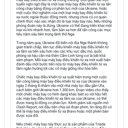
tuyến nghi ngờ đây là một loại máy bay điều khiển từ xa tấn
công chạy bằng động cơ phản lực mới của Ukraine, hoặc
một cuộc thử nghiệm của một loại máy bay điều khiển từ
xa nước ngoài thuộc đồng minh, nhưng chưa có cơ quan
chính thức nào xác nhận đó là loại máy bay nào. Nếu những
phỏng đoán này là đúng, Ukraine có thể đang triển khai một
loại vũ khí nhanh hơn, tầm bắn xa hơn để tấn công các mục
tiêu nằm sâu bên trong lãnh thổ Nga.
Trong năm qua, Ukraine đã biến nội địa Nga thành không
gian tranh chấp, liên tục điều khiển máy bay điều khiển từ
xa tầm xa tiến sâu hơn vào các khu vực dầu mỏ, quốc
phòng và hậu cần mà Điện Cẩm Linh từng coi là bất khả
xâm phạm. Mỗi loại máy bay điều khiển từ xa mới xuất hiện
đánh dấu một bước tiến nữa từ máy bay điều khiển từ xa
tầm ngắn hướng tới các cỗ máy giống như hỏa tiễn.
Chiếc máy bay điều khiển từ xa xuất hiện trong một cuộc
tấn công bằng máy bay điều khiển từ xa của Ukraine vào
ngày 2 tháng 8 nhằm vào một nhà máy lọc dầu gần Ufa,
cách biên giới Ukraine hơn 1.300 km. Đoạn video cho thấy
một chiếc máy bay có hình dạng khác biệt so với hầu hết
các máy bay điều khiển từ xa tầm xa của Ukraine, có thể
được trang bị động cơ phản lực. Kênh giám sát nguồn mở
Clash Report, nơi đầu tiên chia sẻ đoạn phim, tin rằng đó có
thể là máy bay điều khiển từ xa Bravo hoặc một phiên bản
được sửa đổi.
Nếu chiếc máy bay này thực sự là sản phẩm của Triada