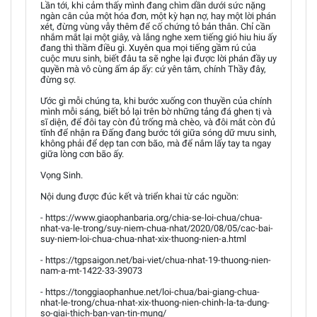
Lần tới, khi cảm thấy mình đang chìm dần dưới sức nặng
ngàn cân của một hóa đơn, một kỳ hạn nợ, hay một lời phán
xét, đừng vùng vẫy thêm để cố chứng tỏ bản thân. Chỉ cần
nhắm mắt lại một giây, và lắng nghe xem tiếng gió hiu hiu ấy
đang thì thầm điều gì. Xuyên qua mọi tiếng gầm rú của
cuộc mưu sinh, biết đâu ta sẽ nghe lại được lời phán đầy uy
quyền mà vô cùng ấm áp ấy: cứ yên tâm, chính Thầy đây,
đừng sợ.
Ước gì mỗi chúng ta, khi bước xuống con thuyền của chính
mình mỗi sáng, biết bỏ lại trên bờ những tảng đá ghen tị và
sĩ diện, để đôi tay còn đủ trống mà chèo, và đôi mắt còn đủ
tĩnh để nhận ra Đấng đang bước tới giữa sóng dữ mưu sinh,
không phải để dẹp tan cơn bão, mà để nắm lấy tay ta ngay
giữa lòng cơn bão ấy.
Vọng Sinh.
Nội dung được đúc kết và triển khai từ các nguồn:
- https://www.giaophanbaria.org/chia-se-loi-chua/chua-
nhat-va-le-trong/suy-niem-chua-nhat/2020/08/05/cac-bai-
suy-niem-loi-chua-chua-nhat-xix-thuong-nien-a.html
- https://tgpsaigon.net/bai-viet/chua-nhat-19-thuong-nien-
nam-a-mt-1422-33-39073
- https://tonggiaophanhue.net/loi-chua/bai-giang-chua-
nhat-le-trong/chua-nhat-xix-thuong-nien-chinh-la-ta-dung-
so-giai-thich-ban-van-tin-mung/