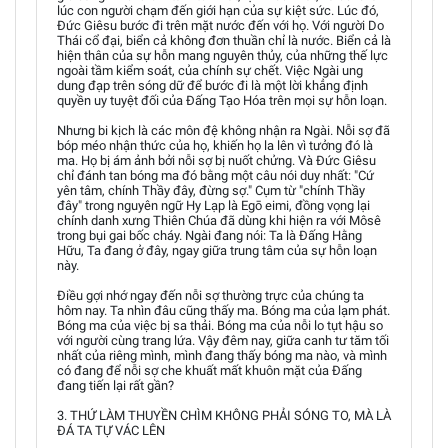
lúc con người chạm đến giới hạn của sự kiệt sức. Lúc đó,
Đức Giêsu bước đi trên mặt nước đến với họ. Với người Do
Thái cổ đại, biển cả không đơn thuần chỉ là nước. Biển cả là
hiện thân của sự hỗn mang nguyên thủy, của những thế lực
ngoài tầm kiểm soát, của chính sự chết. Việc Ngài ung
dung đạp trên sóng dữ để bước đi là một lời khẳng định
quyền uy tuyệt đối của Đấng Tạo Hóa trên mọi sự hỗn loạn.
Nhưng bi kịch là các môn đệ không nhận ra Ngài. Nỗi sợ đã
bóp méo nhận thức của họ, khiến họ la lên vì tưởng đó là
ma. Họ bị ám ảnh bởi nỗi sợ bị nuốt chửng. Và Đức Giêsu
chỉ đánh tan bóng ma đó bằng một câu nói duy nhất: "Cứ
yên tâm, chính Thầy đây, đừng sợ." Cụm từ "chính Thầy
đây" trong nguyên ngữ Hy Lạp là Egō eimi, đồng vọng lại
chính danh xưng Thiên Chúa đã dùng khi hiện ra với Môsê
trong bụi gai bốc cháy. Ngài đang nói: Ta là Đấng Hằng
Hữu, Ta đang ở đây, ngay giữa trung tâm của sự hỗn loạn
này.
Điều gợi nhớ ngay đến nỗi sợ thường trực của chúng ta
hôm nay. Ta nhìn đâu cũng thấy ma. Bóng ma của lạm phát.
Bóng ma của việc bị sa thải. Bóng ma của nỗi lo tụt hậu so
với người cùng trang lứa. Vậy đêm nay, giữa canh tư tăm tối
nhất của riêng mình, mình đang thấy bóng ma nào, và mình
có đang để nỗi sợ che khuất mất khuôn mặt của Đấng
đang tiến lại rất gần?
3. THỨ LÀM THUYỀN CHÌM KHÔNG PHẢI SÓNG TO, MÀ LÀ
ĐÁ TA TỰ VÁC LÊN