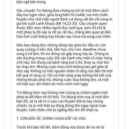
bản ngã bên trong
Câu chuyện Tin Mừng đưa chúng ta trở về một đêm cách
đây hai ngàn năm, giữa lòng biển hồ Galilê, nơi một chiếc
thuyền nhỏ chở mấy người đánh cá đang vật lộn với sóng to
gió lớn suốt canh khuya (Mt 14,22-33). Câu chuyện quen
thuộc đến mức nhiều người đọc lướt qua, xem đó chỉ là
một phép lạ đã xảy ra rất xa, rất lâu, chẳng liên quan gì đến
hóa đơn cuối tháng hay khoản vay chưa trả xong của mình.
Nếu bạn đang đọc những dòng này giữa lúc đầu óc còn
quay cuồng vì tiền nhà, tiền học cho con, deadline chưa
xong ở sở làm, thì xin đừng vội gấp trang này lại. Chúng ta
vẫn thường mong cuộc đời vận hành như một cỗ máy: hỏng
chỗ nào, tìm đúng cái bánh răng kẹt ở đó, thay ra, mọi thứ
lại chạy êm. Nhưng cuộc mưu sinh không bao giờ giản dị
như vậy. Không có một nguyên nhân rõ ràng nào dẫn tới một
kết quả rõ ràng cả. Chỉ có một vòng xoáy không hồi kết của
những khoản phải trả, những cuộc đua không tên, và một
nỗi kiệt sức âm thầm ăn mòn mình mỗi ngày.
Tin Mừng hôm nay không mời chúng ta chiêm ngắm một
phép lạ để trầm trồ rồi thôi. Tin Mừng hôm nay là một tấm
bản đồ, vẽ ra rất rõ vì sao con thuyền đời ta hay chòng
chành, và ai mới thật sự đang đứng đợi ngay ngoài mạn
thuyền, kiên nhẫn chờ ta ngẩng đầu lên để nhận ra.
1. CƠN BÃO ẤY, CHÍNH CHÚA ĐẨY HỌ VÀO
Trước khi bão nổi lên, đám đông vừa được ăn no nê từ