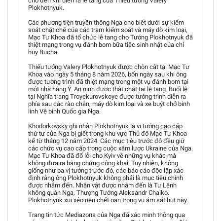
cho đến khi diễn ra lễ tang của Thiếu tướng Valery
Plokhotnyuk.
Các phương tiện truyền thông Nga cho biết dưới sự kiểm
soát chặt chẽ của các trạm kiểm soát và máy dò kim loại,
Mạc Tư Khoa đã tổ chức lễ tang cho Tướng Plokhotnyuk đã
thiệt mạng trong vụ đánh bom bữa tiệc sinh nhật của chỉ
huy Bucha.
Thiếu tướng Valery Plokhotnyuk được chôn cất tại Mạc Tư
Khoa vào ngày 5 tháng 8 năm 2026, bốn ngày sau khi ông
được tường trình đã thiệt mạng trong một vụ đánh bom tại
một nhà hàng Ý. An ninh được thắt chặt tại lễ tang. Buổi lễ
tại Nghĩa trang Troyekurovskoye được tường trình diễn ra
phía sau các rào chắn, máy dò kim loại và xe buýt chở binh
lính Vệ binh Quốc gia Nga.
Khodorkovsky ghi nhận Plokhotnyuk là vị tướng cao cấp
thứ tư của Nga bị giết trong khu vực Thủ đô Mạc Tư Khoa
kể từ tháng 12 năm 2024. Các mục tiêu trước đó đều giữ
các chức vụ cao cấp trong cuộc xâm lược Ukraine của Nga.
Mạc Tư Khoa đã đổ lỗi cho Kyiv về những vụ khác mà
không đưa ra bằng chứng công khai. Tuy nhiên, không
giống như ba vị tướng trước đó, các báo cáo độc lập xác
định rằng ông Plokhotnyuk không phải là mục tiêu chính
được nhắm đến. Nhân vật được nhắm đến là Tư Lệnh
không quân Nga, Thượng Tướng Aleksandr Chaiko.
Plokhotnyuk xui xẻo nên chết oan trong vụ ám sát hụt này.
Trang tin tức Mediazona của Nga đã xác minh thông qua