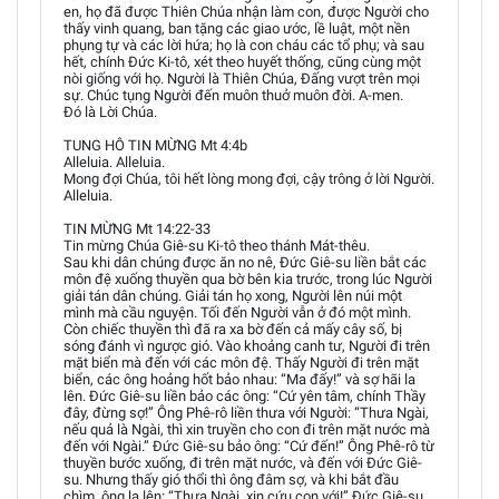
en, họ đã được Thiên Chúa nhận làm con, được Người cho
thấy vinh quang, ban tặng các giao ước, lề luật, một nền
phụng tự và các lời hứa; họ là con cháu các tổ phụ; và sau
hết, chính Đức Ki-tô, xét theo huyết thống, cũng cùng một
nòi giống với họ. Người là Thiên Chúa, Đấng vượt trên mọi
sự. Chúc tụng Người đến muôn thuở muôn đời. A-men.
Đó là Lời Chúa.
TUNG HÔ TIN MỪNG Mt 4:4b
Alleluia. Alleluia.
Mong đợi Chúa, tôi hết lòng mong đợi, cậy trông ở lời Người.
Alleluia.
TIN MỪNG Mt 14:22-33
Tin mừng Chúa Giê-su Ki-tô theo thánh Mát-thêu.
Sau khi dân chúng được ăn no nê, Đức Giê-su liền bắt các
môn đệ xuống thuyền qua bờ bên kia trước, trong lúc Người
giải tán dân chúng. Giải tán họ xong, Người lên núi một
mình mà cầu nguyện. Tối đến Người vẫn ở đó một mình.
Còn chiếc thuyền thì đã ra xa bờ đến cả mấy cây số, bị
sóng đánh vì ngược gió. Vào khoảng canh tư, Người đi trên
mặt biển mà đến với các môn đệ. Thấy Người đi trên mặt
biển, các ông hoảng hốt bảo nhau: “Ma đấy!” và sợ hãi la
lên. Đức Giê-su liền bảo các ông: “Cứ yên tâm, chính Thầy
đây, đừng sợ!” Ông Phê-rô liền thưa với Người: “Thưa Ngài,
nếu quả là Ngài, thì xin truyền cho con đi trên mặt nước mà
đến với Ngài.” Đức Giê-su bảo ông: “Cứ đến!” Ông Phê-rô từ
thuyền bước xuống, đi trên mặt nước, và đến với Đức Giê-
su. Nhưng thấy gió thổi thì ông đâm sợ, và khi bắt đầu
chìm, ông la lên: “Thưa Ngài, xin cứu con với!” Đức Giê-su