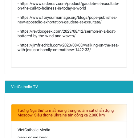
- https://www.orderosv.com/product/gaudete-et-exsultate-
on-the-call-to-holiness-in-today-s-world
- https://www.foryourmarriage.org/blogs/pope-publishes-
new-apostolic-exhortation-gaudete-et-exsultate/
- https://revdocgeek.com/2023/08/12/sermon-in-a-boat-
battered-by-the-wind-and-waves/
- https://jimfriedrich.com/2020/08/08/walking-on-the-sea-
with-jesus-a-homily-on-matthew-1422-33/
VietCatholic TV
Tướng Nga thứ tư mất mạng trong vụ ám sát chấn động
Moscow. Siêu drone Ukraine tấn công xa 2.000 km
VietCatholic Media