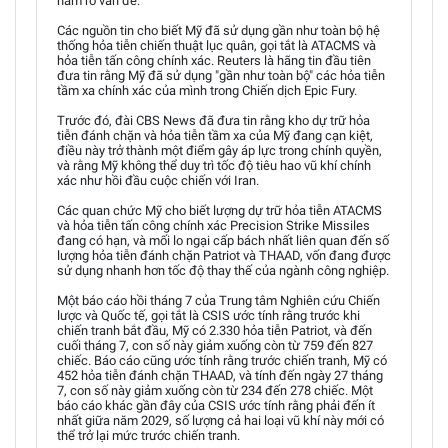
nắm rõ vấn đề.
Các nguồn tin cho biết Mỹ đã sử dụng gần như toàn bộ hệ
thống hỏa tiễn chiến thuật lục quân, gọi tắt là ATACMS và
hỏa tiễn tấn công chính xác. Reuters là hãng tin đầu tiên
đưa tin rằng Mỹ đã sử dụng "gần như toàn bộ" các hỏa tiễn
tầm xa chính xác của mình trong Chiến dịch Epic Fury.
Trước đó, đài CBS News đã đưa tin rằng kho dự trữ hỏa
tiễn đánh chặn và hỏa tiễn tầm xa của Mỹ đang cạn kiệt,
điều này trở thành một điểm gây áp lực trong chính quyền,
và rằng Mỹ không thể duy trì tốc độ tiêu hao vũ khí chính
xác như hồi đầu cuộc chiến với Iran.
Các quan chức Mỹ cho biết lượng dự trữ hỏa tiễn ATACMS
và hỏa tiễn tấn công chính xác Precision Strike Missiles
đang có hạn, và mối lo ngại cấp bách nhất liên quan đến số
lượng hỏa tiễn đánh chặn Patriot và THAAD, vốn đang được
sử dụng nhanh hơn tốc độ thay thế của ngành công nghiệp.
Một báo cáo hồi tháng 7 của Trung tâm Nghiên cứu Chiến
lược và Quốc tế, gọi tắt là CSIS ước tính rằng trước khi
chiến tranh bắt đầu, Mỹ có 2.330 hỏa tiễn Patriot, và đến
cuối tháng 7, con số này giảm xuống còn từ 759 đến 827
chiếc. Báo cáo cũng ước tính rằng trước chiến tranh, Mỹ có
452 hỏa tiễn đánh chặn THAAD, và tính đến ngày 27 tháng
7, con số này giảm xuống còn từ 234 đến 278 chiếc. Một
báo cáo khác gần đây của CSIS ước tính rằng phải đến ít
nhất giữa năm 2029, số lượng cả hai loại vũ khí này mới có
thể trở lại mức trước chiến tranh.