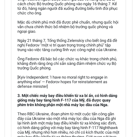
cách chức Bộ trưởng Quốc phòng vào ngày 16 tháng 7. Kể
từ đó, hàng ngàn người đã xuống đường biểu tình đòi phục
chức cho ông.
Mặc dù chính phủ mới đã được phê chuẩn, nhưng quốc hội
vẫn chưa chính thức bổ nhiệm bộ trưởng quốc phòng và
ngoại giao.
Ngày 21 tháng 7, Tổng thống Zelenskiy cho biết ông đã đề
nghị Fedorov "một vị trí quan trọng trong chính phủ" tập
trung vào việc tăng cường lĩnh vực công nghệ của Ukraine.
Ông Fedorov đã bác bỏ các chức vụ khác trong chính phủ,
khẳng định rằng ông chỉ sẵn sàng đảm nhiệm chức vụ Bộ
trưởng Quốc phòng.
[Kyiv Independent: 'I have no moral right to engage in
anything else' — Fedorov hopes for reinstatement as
defense minister]
3. Một chiếc máy bay điều khiển từ xa bí ẩn, có hình dáng
giống máy bay tàng hình F-117 của Mỹ, đã được quay
phim trên không phận một nhà máy lọc dầu của Nga.
Theo RBC-Ukraine, đoạn phim từ một cuộc tấn công gần
đây của Ukraine vào một nhà máy lọc dầu của Nga đã ghi
lại hình ảnh một máy bay điều khiển từ xa không xác định,
có hình dáng giống với máy bay tàng hình F-117 Nighthawk
của Mỹ, nhưng nhỏ hơn nhiều, nó chỉ có kích thước của một
máy bay điều khiển từ xa thông thường. Giới quan sát trực