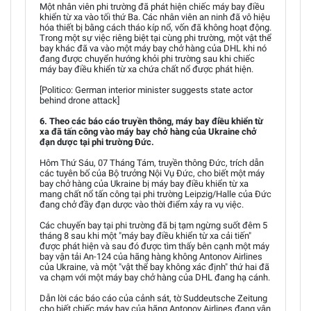
Một nhân viên phi trường đã phát hiện chiếc máy bay điều
khiển từ xa vào tối thứ Ba. Các nhân viên an ninh đã vô hiệu
hóa thiết bị bằng cách tháo kíp nổ, vốn đã không hoạt động.
Trong một sự việc riêng biệt tại cùng phi trường, một vật thể
bay khác đã va vào một máy bay chở hàng của DHL khi nó
đang được chuyển hướng khỏi phi trường sau khi chiếc
máy bay điều khiển từ xa chứa chất nổ được phát hiện.
[Politico: German interior minister suggests state actor
behind drone attack]
6. Theo các báo cáo truyền thông, máy bay điều khiển từ
xa đã tấn công vào máy bay chở hàng của Ukraine chở
đạn dược tại phi trường Đức.
Hôm Thứ Sáu, 07 Tháng Tám, truyền thông Đức, trích dẫn
các tuyên bố của Bộ trưởng Nội Vụ Đức, cho biết một máy
bay chở hàng của Ukraine bị máy bay điều khiển từ xa
mang chất nổ tấn công tại phi trường Leipzig/Halle của Đức
đang chở đầy đạn dược vào thời điểm xảy ra vụ việc.
Các chuyến bay tại phi trường đã bị tạm ngừng suốt đêm 5
tháng 8 sau khi một "máy bay điều khiển từ xa cải tiến"
được phát hiện và sau đó được tìm thấy bên cạnh một máy
bay vận tải An-124 của hãng hàng không Antonov Airlines
của Ukraine, và một "vật thể bay không xác định" thứ hai đã
va chạm với một máy bay chở hàng của DHL đang hạ cánh.
Dẫn lời các báo cáo của cảnh sát, tờ Suddeutsche Zeitung
cho biết chiếc máy bay của hãng Antonov Airlines đang vận