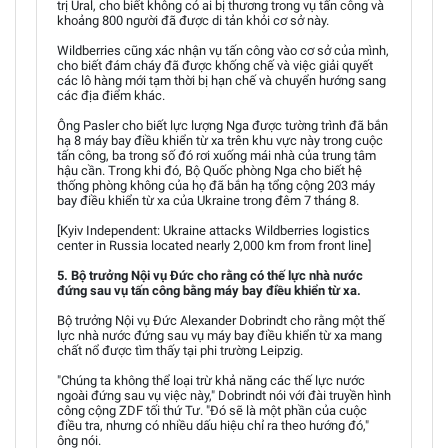
trị Ural, cho biết không có ai bị thương trong vụ tấn công và
khoảng 800 người đã được di tản khỏi cơ sở này.
Wildberries cũng xác nhận vụ tấn công vào cơ sở của mình,
cho biết đám cháy đã được khống chế và việc giải quyết
các lô hàng mới tạm thời bị hạn chế và chuyển hướng sang
các địa điểm khác.
Ông Pasler cho biết lực lượng Nga được tường trình đã bắn
hạ 8 máy bay điều khiển từ xa trên khu vực này trong cuộc
tấn công, ba trong số đó rơi xuống mái nhà của trung tâm
hậu cần. Trong khi đó, Bộ Quốc phòng Nga cho biết hệ
thống phòng không của họ đã bắn hạ tổng cộng 203 máy
bay điều khiển từ xa của Ukraine trong đêm 7 tháng 8.
[Kyiv Independent: Ukraine attacks Wildberries logistics
center in Russia located nearly 2,000 km from front line]
5. Bộ trưởng Nội vụ Đức cho rằng có thế lực nhà nước
đứng sau vụ tấn công bằng máy bay điều khiển từ xa.
Bộ trưởng Nội vụ Đức Alexander Dobrindt cho rằng một thế
lực nhà nước đứng sau vụ máy bay điều khiển từ xa mang
chất nổ được tìm thấy tại phi trường Leipzig.
"Chúng ta không thể loại trừ khả năng các thế lực nước
ngoài đứng sau vụ việc này," Dobrindt nói với đài truyền hình
công cộng ZDF tối thứ Tư. "Đó sẽ là một phần của cuộc
điều tra, nhưng có nhiều dấu hiệu chỉ ra theo hướng đó,"
ông nói.