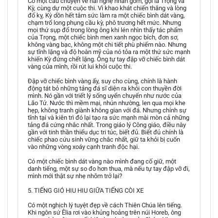
Có một câu chuyện về hai nghệ nhân gốm, gọi là Trọng và
Kỳ, cùng dự một cuộc thi. Vì khao khát chiến thắng và lòng
đố kỵ, Kỳ dồn hết tâm sức làm ra một chiếc bình dát vàng,
chạm trổ long phụng cầu kỳ, phô trương hết mức. Nhưng
mọi thứ sụp đổ trong lòng ông khi lén nhìn thấy tác phẩm
của Trọng, một chiếc bình men xanh ngọc bích, đơn sơ,
không vàng bạc, không một chi tiết phù phiếm nào. Nhưng
sự tĩnh lặng và độ hoàn mỹ của nó tỏa ra một thứ sức mạnh
khiến Kỳ đứng chết lặng. Ông tự tay đập vỡ chiếc bình dát
vàng của mình, rồi rút lui khỏi cuộc thi.
Đập vỡ chiếc bình vàng ấy, suy cho cùng, chính là hành
động tát bỏ những tảng đá sĩ diện ra khỏi con thuyền đời
mình. Nó gần với triết lý sống uyển chuyển như nước của
Lão Tử. Nước thì mềm mại, nhún nhường, len qua mọi khe
hẹp, không tranh giành không gian với đá. Nhưng chính sự
tĩnh tại và kiên trì đó lại tạo ra sức mạnh mài mòn cả những
tảng đá cứng nhắc nhất. Trong giáo lý Công giáo, điều này
gần với tinh thần thiểu dục tri túc, biết đủ. Biết đủ chính là
chiếc phao cứu sinh vững chắc nhất, giữ ta khỏi bị cuốn
vào những vòng xoáy cạnh tranh độc hại.
Có một chiếc bình dát vàng nào mình đang cố giữ, một
danh tiếng, một sự so đo hơn thua, mà nếu tự tay đập vỡ đi,
mình mới thật sự nhẹ nhõm trở lại?
5. TIẾNG GIÓ HIU HIU GIỮA TIẾNG CÒI XE
Có một nghịch lý tuyệt đẹp về cách Thiên Chúa lên tiếng.
Khi ngôn sứ Êlia rơi vào khủng hoảng trên núi Horeb, ông