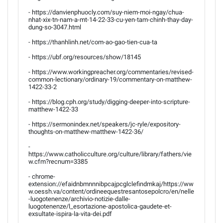
- https://danvienphuocly.com/suy-niem-moi-ngay/chua-
nhat-xix-tn-nam-a-mt-14-22-33-cu-yen-tam-chinh-thay-day-
dung-so-3047.html
- https://thanhlinh.net/com-ao-gao-tien-cua-ta
- https://ubf.org/resources/show/18145
- https://www.workingpreacher.org/commentaries/revised-
common-lectionary/ordinary-19/commentary-on-matthew-
1422-33-2
- https://blog.cph.org/study/digging-deeper-into-scripture-
matthew-1422-33
- https://sermonindex.net/speakers/jc-ryle/expository-
thoughts-on-matthew-matthew-1422-36/
-
https://www.catholicculture.org/culture/library/fathers/vie
w.cfm?recnum=3385
- chrome-
extension://efaidnbmnnnibpcajpcglclefindmkaj/https://ww
w.oessh.va/content/ordineequestresantosepolcro/en/nelle
-luogotenenze/archivio-notizie-dalle-
luogotenenze/l_esortazione-apostolica-gaudete-et-
exsultate-ispira-la-vita-dei.pdf