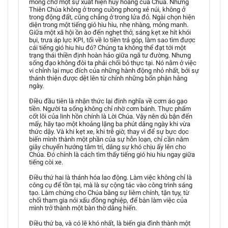
mong chờ một sự xuất hiện huy hoàng của Chúa. Nhưng
Thiên Chúa không ở trong cuồng phong xé núi, không ở
trong động đất, cũng chẳng ở trong lửa đỏ. Ngài chọn hiện
diện trong một tiếng gió hiu hiu, nhẹ nhàng, mỏng manh.
Giữa một xã hội ồn ào đến nghẹt thở, sáng kẹt xe hít khói
bụi, trưa áp lực KPI, tối về lo tiền trả góp, làm sao tìm được
cái tiếng gió hiu hiu đó? Chúng ta không thể đạt tới một
trạng thái thiền định hoàn hảo giữa ngã tư đường. Nhưng
sống đạo không đòi ta phải chối bỏ thực tại. Nó nằm ở việc
vi chỉnh lại mục đích của những hành động nhỏ nhất, bởi sự
thánh thiện được dệt lên từ chính những bổn phận hằng
ngày.
Điều đầu tiên là nhận thức lại định nghĩa về cơm áo gạo
tiền. Người ta sống không chỉ nhờ cơm bánh. Thực phẩm
cốt lõi của linh hồn chính là Lời Chúa. Vậy nên dù bận đến
mấy, hãy tạo một khoảng lặng ba phút dâng ngày khi vừa
thức dậy. Và khi kẹt xe, khi trễ giờ, thay vì để sự bực dọc
biến mình thành một phần của sự hỗn loạn, chỉ cần năm
giây chuyển hướng tâm trí, dâng sự khó chịu ấy lên cho
Chúa. Đó chính là cách tìm thấy tiếng gió hiu hiu ngay giữa
tiếng còi xe.
Điều thứ hai là thánh hóa lao động. Làm việc không chỉ là
công cụ để tồn tại, mà là sự cộng tác vào công trình sáng
tạo. Làm chứng cho Chúa bằng sự liêm chính, tận tụy, từ
chối tham gia nói xấu đồng nghiệp, để bàn làm việc của
mình trở thành một bàn thờ dâng hiến.
Điều thứ ba, và có lẽ khó nhất, là biến gia đình thành một