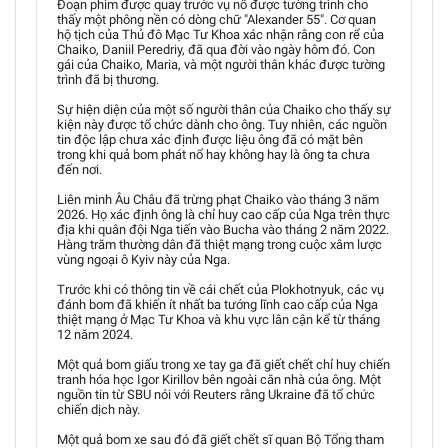
Đoạn phim được quay trước vụ nổ được tường trình cho
thấy một phông nền có dòng chữ "Alexander 55". Cơ quan
hộ tịch của Thủ đô Mạc Tư Khoa xác nhận rằng con rể của
Chaiko, Daniil Peredriy, đã qua đời vào ngày hôm đó. Con
gái của Chaiko, Maria, và một người thân khác được tường
trình đã bị thương.
Sự hiện diện của một số người thân của Chaiko cho thấy sự
kiện này được tổ chức dành cho ông. Tuy nhiên, các nguồn
tin độc lập chưa xác định được liệu ông đã có mặt bên
trong khi quả bom phát nổ hay không hay là ông ta chưa
đến nơi.
Liên minh Âu Châu đã trừng phạt Chaiko vào tháng 3 năm
2026. Họ xác định ông là chỉ huy cao cấp của Nga trên thực
địa khi quân đội Nga tiến vào Bucha vào tháng 2 năm 2022.
Hàng trăm thường dân đã thiệt mạng trong cuộc xâm lược
vùng ngoại ô Kyiv này của Nga.
Trước khi có thông tin về cái chết của Plokhotnyuk, các vụ
đánh bom đã khiến ít nhất ba tướng lĩnh cao cấp của Nga
thiệt mạng ở Mạc Tư Khoa và khu vực lân cận kể từ tháng
12 năm 2024.
Một quả bom giấu trong xe tay ga đã giết chết chỉ huy chiến
tranh hóa học Igor Kirillov bên ngoài căn nhà của ông. Một
nguồn tin từ SBU nói với Reuters rằng Ukraine đã tổ chức
chiến dịch này.
Một quả bom xe sau đó đã giết chết sĩ quan Bộ Tổng tham