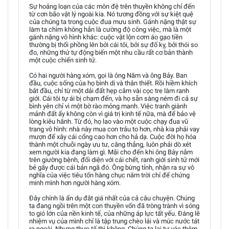
Sự hoảng loạn của các môn đệ trên thuyền không chỉ đến
từ cơn bão vật lý ngoài kia. Nó tương đồng với sự kiệt quệ
của chúng ta trong cuộc đua mưu sinh. Gánh nặng thật sự
làm ta chìm không hẳn là cường độ công việc, mà là một
gánh nặng vô hình khác: cuộc vật lộn cơm áo gạo tiền
thường bị thổi phồng lên bởi cái tôi, bởi sự đố kỵ, bởi thói so
đo, những thứ tự động biến một nhu cầu rất cơ bản thành
một cuộc chiến sinh tử.
Có hai người hàng xóm, gọi là ông Năm và ông Bảy. Ban
đầu, cuộc sống của họ bình dị và thân thiết. Rồi hiềm khích
bắt đầu, chỉ từ một dải đất hẹp cắm vài cọc tre làm ranh
giới. Cái tôi tự ái bị chạm đến, và họ sẵn sàng ném đi cả sự
bình yên chỉ vì một bờ rào mỏng manh. Việc tranh giành
mảnh đất ấy không còn vì giá trị kinh tế nữa, mà để bảo vệ
lòng kiêu hãnh. Từ đó, họ lao vào một cuộc chạy đua vũ
trang vô hình: nhà này mua con trâu to hơn, nhà kia phải vay
mượn để xây cái cổng cao hơn cho hả dạ. Cuộc đời họ hóa
thành một chuỗi ngày ưu tư, căng thẳng, luôn phải dò xét
xem người kia đang làm gì. Mãi cho đến khi ông Bảy nằm
trên giường bệnh, đối diện với cái chết, ranh giới sinh tử mới
bẻ gãy được cái bản ngã đó. Ông bừng tỉnh, nhận ra sự vô
nghĩa của việc tiêu tốn hàng chục năm trời chỉ để chứng
minh mình hơn người hàng xóm.
Đây chính là ẩn dụ đắt giá nhất của cả câu chuyện. Chúng
ta đang ngồi trên một con thuyền vốn đã tròng trành vì sóng
to gió lớn của nền kinh tế, của những áp lực tất yếu. Đáng lẽ
nhiệm vụ của mình chỉ là tập trung chèo lái và múc nước tát
ra ngoài. Nhưng thực tế thì không. Chúng ta lại tự vác thêm