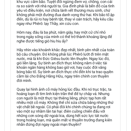
khu vực cấm bão. Tuyệt đối ngừng đem vợ, chồng, con cái
ra so sánh với nhà người ta. Gia đình phải là bến đỗ của tình
yêu vô điều kiện, nơi chữa lành vết thương mưu sinh, chứ
không phải một đường đua danh vọng thứ hai. Khi bão tố ập
đến, dù là rủi ro hay bệnh tật, thay vì oán trách, hãy kêu cầu
ngay như Phêrô: lạy Thầy, xin cứu con.
Hôm nay, đâu là ba phút, năm giây, hay một cử chỉ nhỏ
trong ngày sống của mình có thể trở thành khoảng lặng để
nghe được tiếng gió hiu hiu ấy?
Hãy nhìn vào khoảnh khắc đẹp nhất, bình yên nhất của toàn
bộ câu chuyện. Đó không phải lúc Phêrô lướt đi trên mặt
nước, mà là khi Đức Giêsu bước lên thuyền. Ngay lúc đó,
gió liền lặng. Sự bình an đích thực không nằm ở việc tài
khoản ngân hàng không bao giờ vơi, hay cuộc đời vắng
bóng bão tố. Sự bình an đích thực chỉ đến khi ta trao quyền
cầm lái cho Đấng Hằng Hữu, ngay trên chính con thuyền
đời mình.
Quay lại hình ảnh cỗ máy hỏng lúc đầu. Khi nó trục trặc, ta
hoảng loạn đi tìm linh kiện trần thế để tự chắp vá. Nhưng
con người là một thực tại thiêng liêng, phức tạp hơn rất
nhiều một cỗ máy. Không thể chỉ sửa chữa bằng những thứ
vật chất bề ngoài. Có phải đôi khi chính chúng ta đang rơi
vào một sự nhầm lẫn tai hại: điên cuồng chiến đấu với
những cơn sóng dữ ngoài kia, dùng hết sức lực tát nước
trong hoảng loạn, mà quên mất vị thuyền trưởng đang kiên
nhẫn đứng đợi ngay ngoài mạn thuyền?