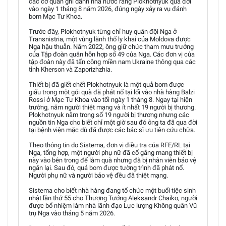
các cơ quan ghi danh nhà nước rằng Plokhotnyuk qua đời
vào ngày 1 tháng 8 năm 2026, đúng ngày xảy ra vụ đánh
bom Mạc Tư Khoa.
Trước đây, Plokhotnyuk từng chỉ huy quân đội Nga ở
Transnistria, một vùng lãnh thổ ly khai của Moldova được
Nga hậu thuẫn. Năm 2022, ông giữ chức tham mưu trưởng
của Tập đoàn quân hỗn hợp số 49 của Nga. Các đơn vị của
tập đoàn này đã tấn công miền nam Ukraine thông qua các
tỉnh Kherson và Zaporizhzhia.
Thiết bị đã giết chết Plokhotnyuk là một quả bom được
giấu trong một gói quà đã phát nổ tại lối vào nhà hàng Balzi
Rossi ở Mạc Tư Khoa vào tối ngày 1 tháng 8. Ngay tại hiện
trường, năm người thiệt mạng và ít nhất 19 người bị thương.
Plokhotnyuk nằm trong số 19 người bị thương nhưng các
nguồn tin Nga cho biết chỉ một giờ sau đó ông ta đã qua đời
tại bệnh viện mặc dù đã được các bác sĩ ưu tiên cứu chữa.
Theo thông tin do Sistema, đơn vị điều tra của RFE/RL tại
Nga, tổng hợp, một người phụ nữ đã cố gắng mang thiết bị
này vào bên trong để làm quà nhưng đã bị nhân viên bảo vệ
ngăn lại. Sau đó, quả bom được tường trình đã phát nổ.
Người phụ nữ và người bảo vệ đều đã thiệt mạng.
Sistema cho biết nhà hàng đang tổ chức một buổi tiệc sinh
nhật lần thứ 55 cho Thượng Tướng Aleksandr Chaiko, người
được bổ nhiệm làm nhà lãnh đạo Lực lượng Không quân Vũ
trụ Nga vào tháng 5 năm 2026.