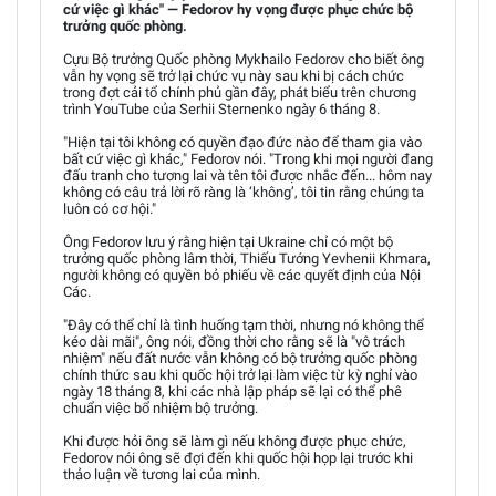
cứ việc gì khác" — Fedorov hy vọng được phục chức bộ
trưởng quốc phòng.
Cựu Bộ trưởng Quốc phòng Mykhailo Fedorov cho biết ông
vẫn hy vọng sẽ trở lại chức vụ này sau khi bị cách chức
trong đợt cải tổ chính phủ gần đây, phát biểu trên chương
trình YouTube của Serhii Sternenko ngày 6 tháng 8.
"Hiện tại tôi không có quyền đạo đức nào để tham gia vào
bất cứ việc gì khác," Fedorov nói. "Trong khi mọi người đang
đấu tranh cho tương lai và tên tôi được nhắc đến... hôm nay
không có câu trả lời rõ ràng là ‘không’, tôi tin rằng chúng ta
luôn có cơ hội."
Ông Fedorov lưu ý rằng hiện tại Ukraine chỉ có một bộ
trưởng quốc phòng lâm thời, Thiếu Tướng Yevhenii Khmara,
người không có quyền bỏ phiếu về các quyết định của Nội
Các.
"Đây có thể chỉ là tình huống tạm thời, nhưng nó không thể
kéo dài mãi", ông nói, đồng thời cho rằng sẽ là "vô trách
nhiệm" nếu đất nước vẫn không có bộ trưởng quốc phòng
chính thức sau khi quốc hội trở lại làm việc từ kỳ nghỉ vào
ngày 18 tháng 8, khi các nhà lập pháp sẽ lại có thể phê
chuẩn việc bổ nhiệm bộ trưởng.
Khi được hỏi ông sẽ làm gì nếu không được phục chức,
Fedorov nói ông sẽ đợi đến khi quốc hội họp lại trước khi
thảo luận về tương lai của mình.