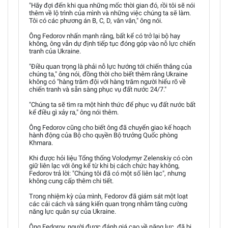
"Hãy đợi đến khi qua những mốc thời gian đó, rồi tôi sẽ nói
thêm về lộ trình của mình và những việc chúng ta sẽ làm.
Tôi có các phương án B, C, D, vân vân," ông nói.
Ông Fedorov nhấn mạnh rằng, bất kể có trở lại bộ hay
không, ông vẫn dự định tiếp tục đóng góp vào nỗ lực chiến
tranh của Ukraine.
"Điều quan trọng là phải nỗ lực hướng tới chiến thắng của
chúng ta," ông nói, đồng thời cho biết thêm rằng Ukraine
không có "hàng trăm đội với hàng trăm người hiểu rõ về
chiến tranh và sẵn sàng phục vụ đất nước 24/7."
"Chúng ta sẽ tìm ra một hình thức để phục vụ đất nước bất
kể điều gì xảy ra," ông nói thêm.
Ông Fedorov cũng cho biết ông đã chuyển giao kế hoạch
hành động của Bộ cho quyền Bộ trưởng Quốc phòng
Khmara.
Khi được hỏi liệu Tổng thống Volodymyr Zelenskiy có còn
giữ liên lạc với ông kể từ khi bị cách chức hay không,
Fedorov trả lời: "Chúng tôi đã có một số liên lạc", nhưng
không cung cấp thêm chi tiết.
Trong nhiệm kỳ của mình, Fedorov đã giám sát một loạt
các cải cách và sáng kiến quan trọng nhằm tăng cường
năng lực quân sự của Ukraine.
Ông Fedorov, người được đánh giá cao về năng lực, đã bị