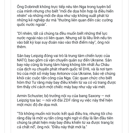
Ông Dobrindt không trực tiếp nêu tên Nga trong tuyên bố
của mình nhưng cho biết "mối đe dọa hỗn hợp là điều hiển
nhiên" và những mối đe dọa như vậy không xuất phát từ
những kẻ nghiệp dư mà "thường liên quan đến các cường
quốc nước ngoài".
"Dĩ nhiên, tất cả chúng ta đều muốn biết những thế lực
nước ngoài nào có liên quan. Nhưng sẽ là liều lĩnh nếu tin
vào bất kỳ loại suy đoán nào vào thời điểm này", ông nói
thêm.
Sân bay Leipzig đóng vai trò là trung tâm chiến lược của
NATO, bao gồm cả vận chuyển quân sự đến Ukraine. Sân
bay này cũng là trung tâm hàng không lớn nhất Âu Châu
của dịch vụ chuyển phát nhanh quốc tế DHL và là nơi tạm
trú của một số máy bay Antonov của Ukraine, bảo vệ chúng
khỏi các cuộc tấn công của Nga. Các quan chức cho biết
hôm thứ Tư rằng máy bay điều khiển từ xa có vũ trang được
tìm thấy chỉ cách một chiếc máy bay như vậy vài mét.
Armin Schuster, bộ trưởng nội vụ của bang Saxony — nơi
Leipzig tọa lạc — nói với đài ZDF rằng vụ việc này thể hiện
một mức độ đe dọa mới.
"Tôi không muốn nói trước kết quả điều tra, nhưng tôi cho
rằng đây là một vụ tấn công nghi ngờ vì đây là lần đầu tiên
chúng ta phát hiện máy bay điều khiển từ xa được trang bị
cả chất nổ", ông nói. "Điều này thật mới lạ."