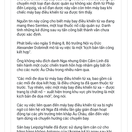
chuyển một loại đạn dược quân sự không xác định từ Pháp
đến Leipzig, và số đạn dược này vẫn còn trên máy bay khi
chiếc máy bay điều khiển từ xa được tìm thấy.
Nguồn tin này cũng cho biết máy bay điều khiển từ xa đang
mang theo Semtex, một loại thuốc nổ cấp quân sự. Danh
tính những kẻ đứng sau vụ tấn công bất thành vẫn chưa
được xác định.
Phát biểu vào ngày 5 tháng 8, Bộ trưởng Nội vụ Đức
Alexander Dobrindt mô tả vụ việc là một "kịch bản tấn công
kết hợp".
Ông không nêu đích danh Nga nhưng Điện Cẩm Linh đã
tiến hành một cuộc chiến tranh hỗn hợp nhằm gây bất ổn
cho các nước Âu Châu trong nhiều năm qua.
"Các mối đe dọa từ máy bay điều khiển từ xa, bao gồm cả
các mối đe dọa kết hợp, là điều chúng ta đã quen thuộc từ
trước. Tuy nhiên, việc một máy bay điều khiển từ xa – được
trang bị chất nổ – xuất hiện trong khu vực phi trường là một
kịch bản đe dọa mới", ông nói.
Các vụ việc liên quan đến máy bay điều khiển từ xa bị nghi
ngờ có liên hệ với Nga đã nhiều lần gây gián đoạn hoạt
động tại các phi trường trên khắp Âu Châu, dẫn đến việc
tạm dừng và chuyển hướng các chuyến bay.
Sân bay Leipzig/Halle đã được sử dụng làm căn cứ cho
hãng hàng không Antonov của Ukraine kể từ ngay sau khi