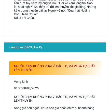
liền đưa tay nắm lấy ông và nói: “Hỡi kẻ kém lòng tin! Sao
lại hoài nghi?” Khi thầy trò đã lên thuyền, thì gió lặng. Những
kẻ ở trong thuyền bái lạy Người và nói: “Quả thật Ngài là
Con Thiên Chúa!”
Đó là Lời Chúa.
Liên Đoàn CGVN Hoa Kỳ
NGƯỜI CHÌM KHÔNG PHẢI VÌ BÃO TO, MÀ VÌ ĐÁ TỰ CHẤT
LÊN THUYỀN
Vong Sinh
04:57 08/08/2026
NGƯỜI CHÌM KHÔNG PHẢI VÌ BÃO TO, MÀ VÌ ĐÁ TỰ CHẤT
LÊN THUYỀN
Sóng gió bên ngoài chưa bao giờ nhấn chìm ai nhanh bằng