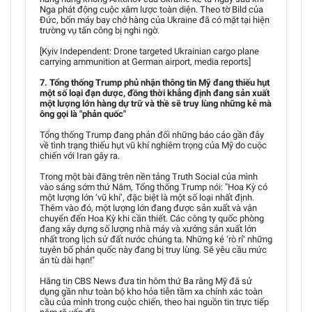
Nga phát động cuộc xâm lược toàn diện. Theo tờ Bild của
Đức, bốn máy bay chở hàng của Ukraine đã có mặt tại hiện
trường vụ tấn công bị nghi ngờ.
[Kyiv Independent: Drone targeted Ukrainian cargo plane
carrying ammunition at German airport, media reports]
7. Tổng thống Trump phủ nhận thông tin Mỹ đang thiếu hụt
một số loại đạn dược, đồng thời khẳng định đang sản xuất
một lượng lớn hàng dự trữ và thề sẽ truy lùng những kẻ mà
ông gọi là "phản quốc"
Tổng thống Trump đang phản đối những báo cáo gần đây
về tình trạng thiếu hụt vũ khí nghiêm trọng của Mỹ do cuộc
chiến với Iran gây ra.
Trong một bài đăng trên nền tảng Truth Social của mình
vào sáng sớm thứ Năm, Tổng thống Trump nói: "Hoa Kỳ có
một lượng lớn ‘vũ khí’, đặc biệt là một số loại nhất định.
Thêm vào đó, một lượng lớn đang được sản xuất và vận
chuyển đến Hoa Kỳ khi cần thiết. Các công ty quốc phòng
đang xây dựng số lượng nhà máy và xưởng sản xuất lớn
nhất trong lịch sử đất nước chúng ta. Những kẻ ‘rò rỉ’ những
tuyên bố phản quốc này đang bị truy lùng. Sẽ yêu cầu mức
án tù dài hạn!"
Hãng tin CBS News đưa tin hôm thứ Ba rằng Mỹ đã sử
dụng gần như toàn bộ kho hỏa tiễn tầm xa chính xác toàn
cầu của mình trong cuộc chiến, theo hai nguồn tin trực tiếp