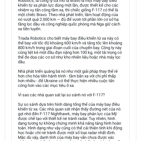
Robotics, là công ty đã mô tả Bravo là một máy bay điều
khiển từ xa phản lực dùng một lần, được thiết kế cho các
nhiệm vụ tấn công tầm xa, thì chiếc giống F-117 có thể là
một chiếc Bravo. Theo nhà phát triển, tầm hoạt động của
nó vượt quá 2.000 km — đủ để vươn tới phần lớn cơ sở hạ
tầng lọc dầu và công nghiệp quốc phòng mà Nga giữ cách
xa tiền tuyến.
Triada Robotics cho biết máy bay điều khiển từ xa này có
thể bay với tốc độ khoảng 600 km/h và tăng tốc lên khoảng
800 km/h trong giai đoạn cuối của chuyến bay. Công ty này
cũng liệt kê một đầu đạn nặng hơn 100 kg, một tải trọng có
thể đe dọa các cơ sở như kho nhiên liệu hoặc nhà máy lọc
dầu.
Nhà phát triển quảng bá nó như một giải pháp thay thế rẻ
hơn cho hỏa tiễn hành trình - tầm bắn xa với chi phí thấp
hơn nhiều - để Ukraine có thể thực hiện nhiều cuộc tấn
công hơn vào các mục tiêu ở xa.
Vì sao các nhà quan sát lại so sánh nó với F-117?
Sự so sánh dựa trên hình dáng tổng thể của máy bay điều
khiển từ xa. Các nhà quan sát nhận thấy đường nét của nó
gợi nhớ đến F-117 Nighthawk, máy bay phản lực của Mỹ
được chế tạo với thiết kế né tránh radar. Tuy nhiên, hình
dạng tương tự không chứng minh khả năng tàng hình hoàn
toàn. Hình dạng như vậy cũng có thể cải thiện tính khí động
học hoặc chỉ né tránh được một số loại radar nhất định.
Mặc dù vậy, danh tính của máy bay vẫn chưa được xác