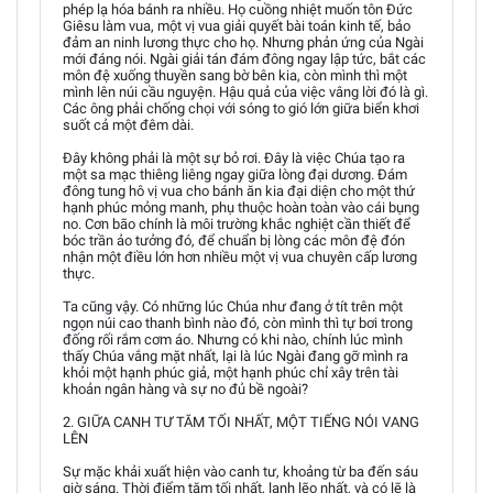
phép lạ hóa bánh ra nhiều. Họ cuồng nhiệt muốn tôn Đức
Giêsu làm vua, một vị vua giải quyết bài toán kinh tế, bảo
đảm an ninh lương thực cho họ. Nhưng phản ứng của Ngài
mới đáng nói. Ngài giải tán đám đông ngay lập tức, bắt các
môn đệ xuống thuyền sang bờ bên kia, còn mình thì một
mình lên núi cầu nguyện. Hậu quả của việc vâng lời đó là gì.
Các ông phải chống chọi với sóng to gió lớn giữa biển khơi
suốt cả một đêm dài.
Đây không phải là một sự bỏ rơi. Đây là việc Chúa tạo ra
một sa mạc thiêng liêng ngay giữa lòng đại dương. Đám
đông tung hô vị vua cho bánh ăn kia đại diện cho một thứ
hạnh phúc mỏng manh, phụ thuộc hoàn toàn vào cái bụng
no. Cơn bão chính là môi trường khắc nghiệt cần thiết để
bóc trần ảo tưởng đó, để chuẩn bị lòng các môn đệ đón
nhận một điều lớn hơn nhiều một vị vua chuyên cấp lương
thực.
Ta cũng vậy. Có những lúc Chúa như đang ở tít trên một
ngọn núi cao thanh bình nào đó, còn mình thì tự bơi trong
đống rối rắm cơm áo. Nhưng có khi nào, chính lúc mình
thấy Chúa vắng mặt nhất, lại là lúc Ngài đang gỡ mình ra
khỏi một hạnh phúc giả, một hạnh phúc chỉ xây trên tài
khoản ngân hàng và sự no đủ bề ngoài?
2. GIỮA CANH TƯ TĂM TỐI NHẤT, MỘT TIẾNG NÓI VANG
LÊN
Sự mặc khải xuất hiện vào canh tư, khoảng từ ba đến sáu
giờ sáng. Thời điểm tăm tối nhất, lạnh lẽo nhất, và có lẽ là