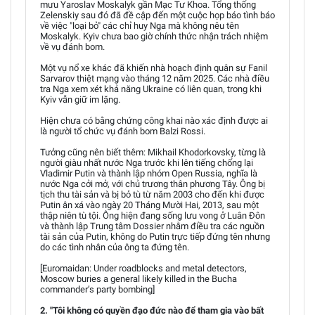
mưu Yaroslav Moskalyk gần Mạc Tư Khoa. Tổng thống
Zelenskiy sau đó đã đề cập đến một cuộc họp báo tình báo
về việc "loại bỏ" các chỉ huy Nga mà không nêu tên
Moskalyk. Kyiv chưa bao giờ chính thức nhận trách nhiệm
về vụ đánh bom.
Một vụ nổ xe khác đã khiến nhà hoạch định quân sự Fanil
Sarvarov thiệt mạng vào tháng 12 năm 2025. Các nhà điều
tra Nga xem xét khả năng Ukraine có liên quan, trong khi
Kyiv vẫn giữ im lặng.
Hiện chưa có bằng chứng công khai nào xác định được ai
là người tổ chức vụ đánh bom Balzi Rossi.
Tưởng cũng nên biết thêm: Mikhail Khodorkovsky, từng là
người giàu nhất nước Nga trước khi lên tiếng chống lại
Vladimir Putin và thành lập nhóm Open Russia, nghĩa là
nước Nga cởi mở, với chủ trương thân phương Tây. Ông bị
tịch thu tài sản và bị bỏ tù từ năm 2003 cho đến khi được
Putin ân xá vào ngày 20 Tháng Mười Hai, 2013, sau một
thập niên tù tội. Ông hiện đang sống lưu vong ở Luân Đôn
và thành lập Trung tâm Dossier nhằm điều tra các nguồn
tài sản của Putin, không do Putin trực tiếp đứng tên nhưng
do các tình nhân của ông ta đứng tên.
[Euromaidan: Under roadblocks and metal detectors,
Moscow buries a general likely killed in the Bucha
commander’s party bombing]
2. "Tôi không có quyền đạo đức nào để tham gia vào bất