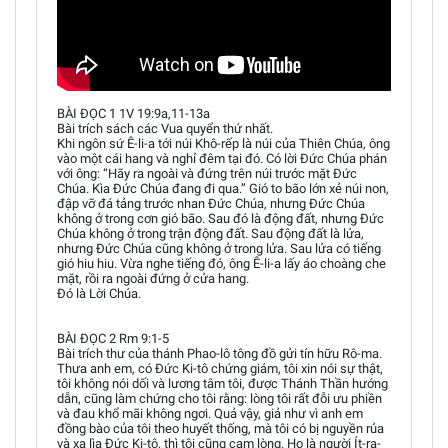
BÀI ĐỌC 1 1V 19:9a,11-13a
Bài trích sách các Vua quyển thứ nhất.
Khi ngôn sứ Ê-li-a tới núi Khô-rếp là núi của Thiên Chúa, ông
vào một cái hang và nghỉ đêm tại đó. Có lời Đức Chúa phán
với ông: “Hãy ra ngoài và đứng trên núi trước mặt Đức
Chúa. Kìa Đức Chúa đang đi qua.” Gió to bão lớn xẻ núi non,
đập vỡ đá tảng trước nhan Đức Chúa, nhưng Đức Chúa
không ở trong cơn gió bão. Sau đó là động đất, nhưng Đức
Chúa không ở trong trận động đất. Sau động đất là lửa,
nhưng Đức Chúa cũng không ở trong lửa. Sau lửa có tiếng
gió hiu hiu. Vừa nghe tiếng đó, ông Ê-li-a lấy áo choàng che
mặt, rồi ra ngoài đứng ở cửa hang.
Đó là Lời Chúa.
BÀI ĐỌC 2 Rm 9:1-5
Bài trích thư của thánh Phao-lô tông đồ gửi tín hữu Rô-ma.
Thưa anh em, có Đức Ki-tô chứng giám, tôi xin nói sự thật,
tôi không nói dối và lương tâm tôi, được Thánh Thần hướng
dẫn, cũng làm chứng cho tôi rằng: lòng tôi rất đỗi ưu phiền
và đau khổ mãi không ngơi. Quả vậy, giả như vì anh em
đồng bào của tôi theo huyết thống, mà tôi có bị nguyền rủa
và xa lìa Đức Ki-tô, thì tôi cũng cam lòng. Họ là người Ít-ra-