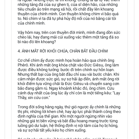
những tảng đá của sự ghen tị, của sĩ diện hão, của những
tiêu chuẩn ảo trên mạng xã hội, rồi chất đầy lên khoang
thuyền của chính mình. Con thuyền không chìm vì bão quá
to. Nó chìm vì ta đã tự phá hủy độ nổi của nó bằng cái tôi
của chính mình.
Vậy hôm nay, trên con thuyền đời mình, mình đang dồn sức
chèo lái, hay đang mải cúi xuống vác thêm một tảng đá so
bì nào đó lên khoang?
4. ÁNH MẮT RỜI KHỎI CHÚA, CHÂN BẮT ĐẦU CHÌM
Cơ chế chìm ấy được minh họa hoàn hảo qua chính ông
Phêrô. Khi ánh mắt ông khóa chặt vào Đức Giêsu, ông làm
được điều không tưởng: bước đi trên chính sự hỗn loạn.
Nhưng thất bại của ông bắt đầu chỉ sau vài bước chân. Khi
cảm nhận được sức gió, sự sợ hãi ập đến, ánh mắt ông rời
khỏi điểm tựa vững chãi là Đức Giêsu và chuyển sang cơn
bão đang gầm rú. Ngay khoảnh khắc đó, ông chìm. Cứu
cánh duy nhất của ông lúc ấy chỉ còn là một tiếng kêu: "Lạy
Thầy, xin cứu con."
Trong đời sống hằng ngày, thứ gió ngược ấy chính là những
thị phi, những lời khen chê, hay áp lực phải thành công theo
định nghĩa của thế gian. Khi một người ngừng nhìn vào
những giá trị bền vững và bắt đầu hoang mang trước từng
luồng gió dư luận, hệ thống định vị nội tâm của họ bị hỏng,
và sự sợ hãi tất yếu kéo họ chìm xuống.