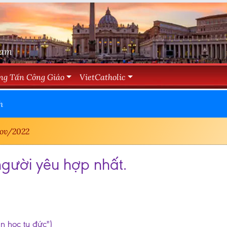
Nam
ng Tấn Công Giáo
VietCatholic
h
ov/2022
người yêu hợp nhất.
ần học tu đức")