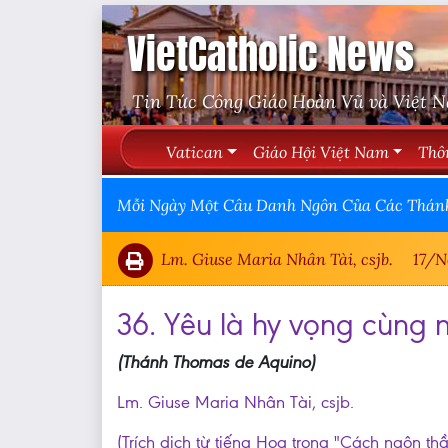
VietCatholic News
Tin Tức Công Giáo Hoàn Vũ và Việt 
Vatican
Giáo Hội Việt Nam
Thô
Mỗi Ngày Một Câu Danh Ngôn Của Các Thán
Lm. Giuse Maria Nhân Tài, csjb.
17/N
36. Yêu là hy vọng cùng 
(Thánh Thomas de Aquino)
Lm. Giuse Maria Nhân Tài, csjb.
(Trích dịch từ tiếng Hoa trong "Cách ngôn th