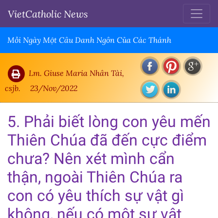
VietCatholic News
Mỗi Ngày Một Câu Danh Ngôn Của Các Thánh
Lm. Giuse Maria Nhân Tài,
csjb.
23/Nov/2022
5. Phải biết lòng con yêu mến
Thiên Chúa đã đến cực điểm
chưa? Nên xét mình cẩn
thận, ngoài Thiên Chúa ra
con có yêu thích sự vật gì
không, nếu có một sự vật