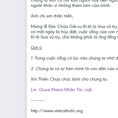
chúng ta vẫn cứ nói xấu người này đến ngư
người khác vì những tham lam của mình…
Anh chị em thân mến,
Mừng lễ Đức Chúa Giê-su Ki-tô là Vua vũ trụ
có một ngày bị hủy diệt, cuộc sống của con 
Ki-tô Vua vũ trụ, chứ không phải là ông tổn
Gợi ý:
1. Trong cuộc sống có lúc nào chúng ta nhớ
2. Chúng ta có tự hào mình là con dân của 
Xin Thiên Chúa chúc lành cho chúng ta.
Lm. Giuse Maria Nhân Tài, csjb.
-----------
http://www.vietcatholic.org