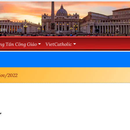
Nam
ng Tấn Công Giáo
VietCatholic
ov/2022
”