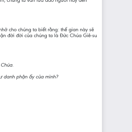
em, chúng ta vẫn lừa đảo người này đến
hở cho chúng ta biết rằng: thế gian này sẽ
phận đời đời của chúng ta là Đức Chúa Giê-su
 Chúa.
như danh phận ấy của mình?