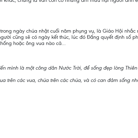
ời khác, chúng ta vẫn còn có những âm mưu hại người anh 
 trong ngày chúa nhật cuối năm phụng vụ, là Giáo Hội nhắc n
người cũng sẽ có ngày kết thúc, lúc đó Đấng quyết định số 
g thống hoặc ông vua nào cả…
 đến mình là một công dân Nước Trời, để sống đẹp lòng Thiên
vua trên các vua, chúa trên các chúa, và có can đảm sống 