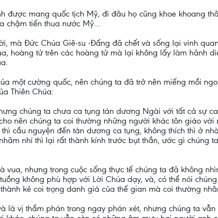
mình được mang quốc tịch Mỹ, đi đâu họ cũng khoe khoang t
kia chậm tiến thua nước Mỹ…
 mà Đức Chúa Giê-su -Đấng đã chết và sống lại vinh quang-
a, hoàng tử trên các hoàng tử mà lại không lấy làm hãnh di
úa.
ủa một cường quốc, nên chúng ta đã trở nên miếng mồi ngo
của Thiên Chúa:
 nhưng chúng ta chưa ca tụng tán dương Ngài với tất cả sự c
cho nên chúng ta coi thường những người khác tôn giáo với m
h thì cầu nguyện đến tán dương ca tụng, không thích thì ở nh
hãm nhí thì lại rất thành kính trước bụt thần, ước gì chúng 
là vua, nhưng trong cuộc sống thực tế chúng ta đã không nh
tuồng không phù hợp với Lời Chúa dạy, và, có thể nói chúng
trở thành kẻ coi trọng danh giá của thế gian mà coi thường
và là vị thẩm phán trong ngay phán xét, nhưng chúng ta vẫn