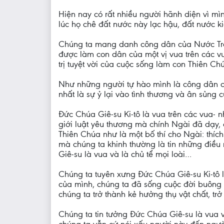
Hiện nay có rất nhiều người hãnh diện vì 
lúc họ chê đất nước này lạc hậu, đất nước 
Chúng ta mang danh công dân của Nước Trời,
được làm con dân của một vị vua trên các vu
trị tuyệt vời của cuộc sống làm con Thiên Ch
Như những người tự hào mình là công dân c
nhất là sự ỷ lại vào tình thương và ân sủng 
Đức Chúa Giê-su Ki-tô là vua trên các vua-
giới luật yêu thương mà chính Ngài đã dạy, 
Thiên Chúa như là một bố thí cho Ngài: thíc
mà chúng ta khinh thường là tin những điều n
Giê-su là vua và là chủ tể mọi loài…
Chúng ta tuyên xưng Đức Chúa Giê-su Ki-tô 
của mình, chúng ta đã sống cuộc đời buông 
chúng ta trở thành kẻ hưởng thụ vật chất, 
Chúng ta tin tưởng Đức Chúa Giê-su là vua 