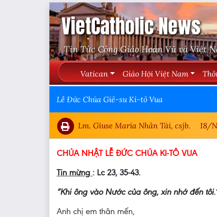
VietCatholic News
Tin Tức Công Giáo Hoàn Vũ và Việt 
Vatican
Giáo Hội Việt Nam
Thô
Lễ Đức Chúa Giê-su Ki-tô Vua
Lm. Giuse Maria Nhân Tài, csjb.
18/N
CHÚA NHẬT LỄ ĐỨC CHÚA KI-TÔ VUA
Tin mừng
: Lc 23, 35-43.
“Khi ông vào Nước của ông, xin nhớ đến tôi.
Anh chị em thân mến,