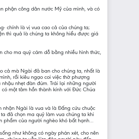
hân phận công dân nước Mỹ của mình, và có
 chính là vị vua cao cả của chúng ta;
ện thì quả là chúng ta không hiểu được giá
n cho ma quỷ cám dỗ bằng nhiều hình thức,
ao cả mà Ngài đã ban cho chúng ta, nhất là
ình, rồi kiêu ngạo coi việc thờ phượng
à nhậu nhẹt đàn đúm. Trái lại những người
ta có một tâm hồn thành kính với Đức Chúa
ìn nhận Ngài là vua và là Đấng cứu chuộc
 ta đã chọn ma quỷ làm vua chúng ta khi
 nhân phẩm của người nghèo khó bất hạnh…
 sống như không có ngày phán xét, cho nên