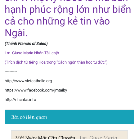
hạnh phúc rộng lớn như biển
cả cho những kẻ tin vào
Ngài.
(Thánh Francis of Sales)
Lm. Giuse Maria Nhân Tài, csjb.
(Trích dịch từ tiếng Hoa trong "Cách ngôn thần học tu đức")
----------
http://www.vietcatholic.org
https://www.facebook.com/jmtaiby
http://nhantai.info
Bài có liên quan
Mỗi Ngày Một Câu Chuyện
Lm. Giuse Maria