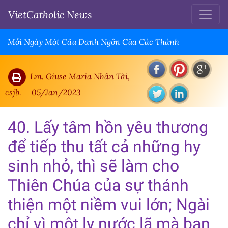
VietCatholic News
Mỗi Ngày Một Câu Danh Ngôn Của Các Thánh
Lm. Giuse Maria Nhân Tài,
csjb.
05/Jan/2023
40. Lấy tâm hồn yêu thương
để tiếp thu tất cả những hy
sinh nhỏ, thì sẽ làm cho
Thiên Chúa của sự thánh
thiện một niềm vui lớn; Ngài
chỉ vì một ly nước lã mà ban