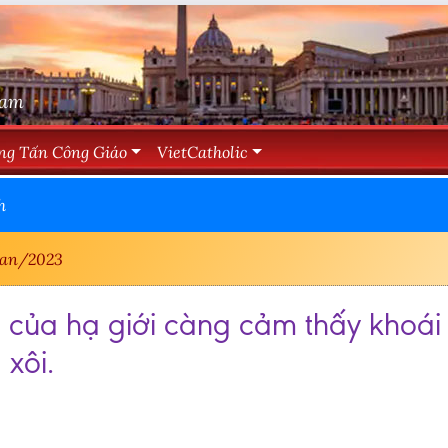
Nam
ng Tấn Công Giáo
VietCatholic
h
Jan/2023
 của hạ giới càng cảm thấy khoái c
 xôi.