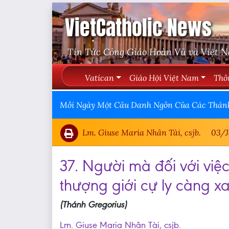
VietCatholic News
Tin Tức Công Giáo Hoàn Vũ và Việt 
Vatican
Giáo Hội Việt Nam
Thô
Mỗi Ngày Một Câu Danh Ngôn Của Các Thán
Lm. Giuse Maria Nhân Tài, csjb.
03/
37. Người mà đối với việc
thượng giới cự ly càng xa
(Thánh Gregorius)
Lm. Giuse Maria Nhân Tài, csjb.