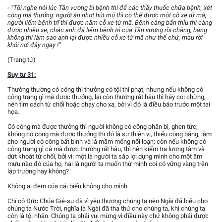
- “Tôi nghe nói lúc Tần vương bị bệnh thì để các thầy thuốc chữa bệnh, xét
công mà thưởng: người ăn nhọt hút mủ thì có thể được một cỗ xe tứ mã;
người liếm bệnh trĩ thì được năm cỗ xe tứ mã. Bệnh càng bẩn thỉu thì càng
được nhiều xe, chắc anh đã liếm bệnh trĩ của Tần vương rồi chăng, bằng
không thì làm sao anh lại được nhiều cỗ xe tứ mã như thế chứ, mau rời
khỏi nơi đây ngay !”
(Trang tử)
Suy tư 31:
Thường thường có công thì thưởng có tội thì phạt, nhưng nếu không có
công trạng gì mà được thưởng, lại còn thưởng rất hậu thì hãy coi chừng,
nên tìm cách từ chối hoặc chạy cho xa, bởi vì đó là điều báo trước một tai
họa.
Có công mà được thưởng thì người không có công phân bì, ghen tức;
không có công mà được thưởng thì đó là sự thiên vị, thiếu công bằng, làm
cho người có công bất bình và là mầm mống nổi loạn; còn nếu không có
công trạng gì cả mà được thưởng rất hậu, thì nên kiểm tra lương tâm và
dứt khoát từ chối, bởi vì: một là người ta sắp lợi dụng mình cho một âm
mưu nào đó của họ, hai là người ta muốn thử mình coi có vững vàng trên
lập trường hay không?
Không ai đem của cải biếu không cho mình.
Chỉ có Đức Chúa Giê-su đã vì yêu thương chúng ta nên Ngài đã biếu cho
chúng ta Nước Trời, nghĩa là Ngài đã tha thứ cho chúng ta, khi chúng ta
còn là tội nhân. Chúng ta phải vui mừng vì điều này chứ không phải được