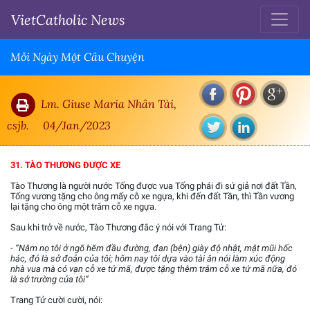
VietCatholic News
Mỗi Ngày Một Câu Chuyện
Lm. Giuse Maria Nhân Tài,
csjb.
04/Jan/2023
31. TÀO THƯƠNG ĐƯỢC XE
Tào Thương là người nước Tống được vua Tống phái đi sứ giả nơi đất Tần,
Tống vương tặng cho ông mấy cỗ xe ngựa, khi đến đất Tần, thì Tần vương
lại tặng cho ông một trăm cỗ xe ngựa.
Sau khi trở về nước, Tào Thương đắc ý nói với Trang Tử:
- “Năm nọ tôi ở ngõ hẽm đầu đường, đan (bện) giày độ nhật, mặt mũi hốc
hác, đó là sở đoản của tôi; hôm nay tôi dựa vào tài ăn nói làm xúc động
nhà vua mà có vạn cỗ xe tứ mã, được tặng thêm trăm cỗ xe tứ mã nữa, đó
là sở trường của tôi”
Trang Tử cười cười, nói: