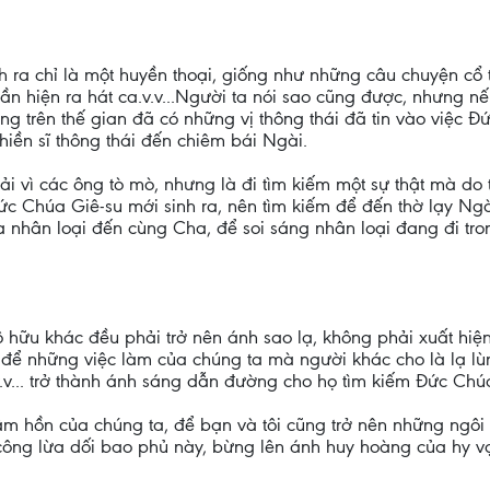
 ra chỉ là một huyền thoại, giống như những câu chuyện cổ t
 thần hiện ra hát ca.v.v...Người ta nói sao cũng được, nhưng 
nhưng trên thế gian đã có những vị thông thái đã tin vào việc 
hiền sĩ thông thái đến chiêm bái Ngài.
ải vì các ông tò mò, nhưng là đi tìm kiếm một sự thật mà do 
Đức Chúa Giê-su mới sinh ra, nên tìm kiếm để đến thờ lạy Ng
 nhân loại đến cùng Cha, để soi sáng nhân loại đang đi tro
tô hữu khác đều phải trở nên ánh sao lạ, không phải xuất h
 để những việc làm của chúng ta mà người khác cho là lạ lùn
v.v... trở thành ánh sáng dẫn đường cho họ tìm kiếm Đức Chú
tâm hồn của chúng ta, để bạn và tôi cũng trở nên những ngô
công lừa dối bao phủ này, bừng lên ánh huy hoàng của hy v