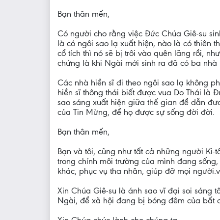
Bạn thân mến,
Có người cho rằng việc Đức Chúa Giê-su sinh
là có ngôi sao lạ xuất hiện, nào là có thiên
cổ tích thì nó sẽ bị trôi vào quên lãng rồi, 
chứng là khi Ngài mới sinh ra đã có ba nhà 
Các nhà hiền sĩ đi theo ngôi sao lạ không ph
hiền sĩ thông thái biết được vua Do Thái là 
sao sáng xuất hiện giữa thế gian để dẫn đưa
của Tin Mừng, để họ được sự sống đời đời.
Bạn thân mến,
Bạn và tôi, cũng như tất cả những người Ki-
trong chính môi trường của mình đang sống,
khác, phục vụ tha nhân, giúp đỡ mọi người.
Xin Chúa Giê-su là ánh sao vĩ đại soi sáng 
Ngài, để xã hội đang bị bóng đêm của bất 