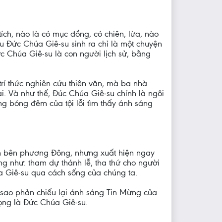
ích, nào là có mục đồng, có chiên, lừa, nào
nếu Đức Chúa Giê-su sinh ra chỉ là một chuyện
Đức Chúa Giê-su là con người lịch sử, bằng
trí thức nghiên cứu thiên văn, mà ba nhà
ài. Và như thế, Đúc Chúa Giê-su chính là ngôi
ng bóng đêm của tội lỗi tìm thấy ánh sáng
iện bên phương Đông, nhưng xuất hiện ngay
g như: tham dự thánh lễ, tha thứ cho người
a Giê-su qua cách sống của chúng ta.
i sao phản chiếu lại ánh sáng Tin Mừng của
ọng là Đức Chúa Giê-su.