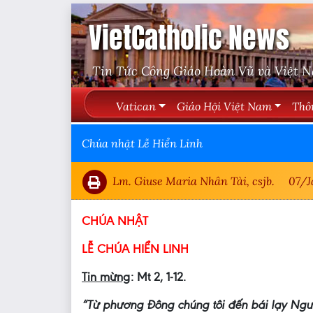
VietCatholic News
Tin Tức Công Giáo Hoàn Vũ và Việt 
Vatican
Giáo Hội Việt Nam
Thô
Chúa nhật Lễ Hiển Linh
Lm. Giuse Maria Nhân Tài, csjb.
07/J
CHÚA NHẬT
LỄ CHÚA HIỂN LINH
Tin mừng
: Mt 2, 1-12.
“Từ phương Đông chúng tôi đến bái lạy Ngư