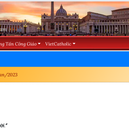
Nam
ng Tấn Công Giáo
VietCatholic
an/2023
ời.”