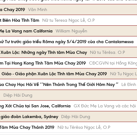
ùa Chay 2019
Văn Minh
t Biên Hòa Tĩnh Tâm
Nữ tu Teresa Ngọc Lễ, O.P
Mẹ La Vang nam California
William Nguyễn
thứ Tư trước giáo triều Rôma ngày 5/4/2019 của cha Cantalamessa
- Xuân Lộc: Những ngày Tĩnh tâm Mùa Chay
Nữ tu Têrêsa. O.P
m Tại Hong Kong Tĩnh Tâm Mùa Chay 2019
CĐCGVN tại Hồng Kôn
 Giáo - Giáo phận Xuân Lộc Tĩnh tâm Mùa Chay 2019
Nữ Tu Ngọc L
ùa Chay Học Hỏi Về ‘‘Nên Thánh Trong Thế Giới Hôm Nay ’’
Lê Đình
.
Diệp Hải Dung
ng Xót Chúa tại San Jose, California
GX Đức Mẹ La Vang và các hội
ại giáo đoàn Lakemba, Sydney
Diệp Hải Dung
h Tâm Mùa Chay Thánh 2019
Nữ tu Têrêsa Ngọc Lễ, O.P