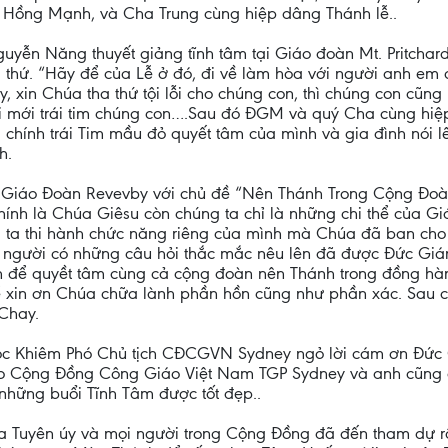
 Hồng Mạnh, và Cha Trung cùng hiệp dâng Thánh lễ..
ễn Năng thuyết giảng tĩnh tâm tại Giáo đoàn Mt. Pritchard
hứ. “Hãy để của Lễ ở đó, đi về làm hòa với người anh em c
, xin Chúa tha thứ tội lỗi cho chúng con, thì chúng con cũn
 mới trái tim chúng con….Sau đó ĐGM và quý Cha cùng hiệp d
 chính trái Tim mầu đỏ quyết tâm của mình và gia đình nói 
h.
Giáo Đoàn Revevby với chủ đề “Nên Thánh Trong Cộng Đoàn
hính là Chúa Giêsu còn chúng ta chỉ là những chi thể của G
ta thi hành chức năng riêng của mình mà Chúa đã ban cho
i người có những câu hỏi thắc mắc nêu lên đã được Đức Giá
 để quyềt tâm cùng cả cộng đoàn nên Thánh trong đồng hành
để xin ơn Chúa chữa lành phần hồn cũng như phần xác. Sau
Chay.
Ngọc Khiêm Phó Chủ tịch CĐCGVN Sydney ngỏ lời cám ơn Đ
o Cộng Đồng Công Giáo Việt Nam TGP Sydney và anh cũng
những buổi Tĩnh Tâm được tốt đẹp..
Tuyên úy và mọi người trong Cộng Đồng đã đến tham dự rấ