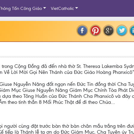
Thông Tấn Công Giáo
VietCatholic
n trong Cộng Đồng đã đến nhà thờ St. Theresa Lakemba Syd
n Về Lời Mời Gọi Nên Thánh của Đức Giáo Hoàng Phanxicô”
c Giuse Nguyễn Năng đốt ngọn nến Đức Tin đồng thời Cha T
 Giám Mục Giuse Nguyễn Năng Giám Mục Chính Tòa Phát Di
 dựa theo Tông Huấn của Đức Thánh Cha Phanxicô và đây c
Âm theo tinh thần 8 Mối Phúc Thật để đi theo Chúa…
mọi người cùng đặt trước bàn thờ bàn chân mầu trắng trên 
Kế tiếp là Thánh lễ tạ ơn do Đức Giám Mục, Cha Tuyên úy T