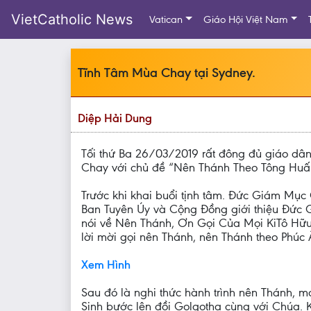
VietCatholic News
Vatican
Giáo Hội Việt Nam
Tĩnh Tâm Mùa Chay tại Sydney.
Diệp Hải Dung
Tối thứ Ba 26/03/2019 rất đông đủ giáo dâ
Chay với chủ đề “Nên Thánh Theo Tông Huấ
Trước khi khai buổi tịnh tâm. Đức Giám Mụ
Ban Tuyên Úy và Cộng Đồng giới thiệu Đức
nói về Nên Thánh, Ơn Gọi Của Mọi KiTô Hữu
lời mời gọi nên Thánh, nên Thánh theo Phúc 
Xem Hình
Sau đó là nghi thức hành trình nên Thánh, 
Sinh bước lên đồi Golgotha cùng với Chúa. 