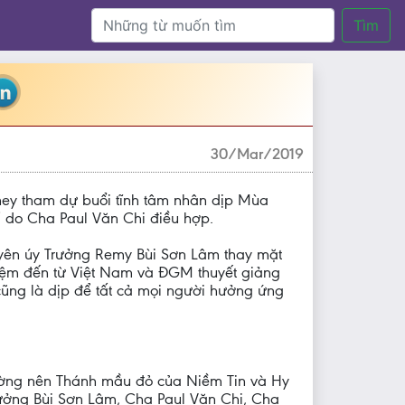
Tìm
30/Mar/2019
ney tham dự buổi tĩnh tâm nhân dịp Mùa
 do Cha Paul Văn Chi điều hợp.
uyên úy Trưởng Remy Bùi Sơn Lâm thay mặt
ệm đến từ Việt Nam và ĐGM thuyết giảng
ũng là dịp để tất cả mọi người hưởng ứng
đường nên Thánh mầu đỏ của Niềm Tin và Hy
rưởng Bùi Sơn Lâm, Cha Paul Văn Chi, Cha