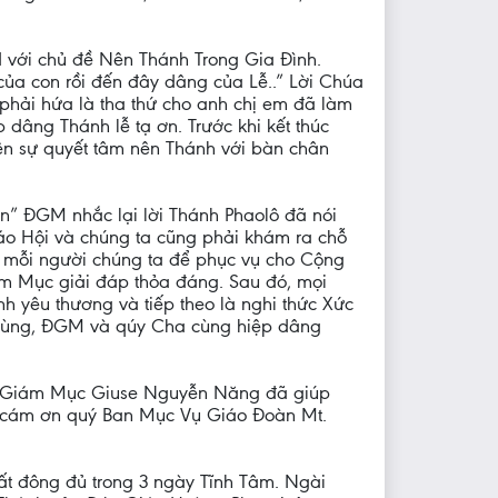
 với chủ đề Nên Thánh Trong Gia Đình.
ủa con rồi đến đây dâng của Lễ..” Lời Chúa
g phải hứa là tha thứ cho anh chị em đã làm
âng Thánh lễ tạ ơn. Trước khi kết thúc
lên sự quyết tâm nên Thánh với bàn chân
” ĐGM nhắc lại lời Thánh Phaolô đã nói
iáo Hội và chúng ta cũng phải khám ra chỗ
 mỗi người chúng ta để phục vụ cho Cộng
m Mục giải đáp thỏa đáng. Sau đó, mọi
 yêu thương và tiếp theo là nghi thức Xức
 cùng, ĐGM và qúy Cha cùng hiệp dâng
ức Giám Mục Giuse Nguyễn Năng đã giúp
 cám ơn quý Ban Mục Vụ Giáo Đoàn Mt.
t đông đủ trong 3 ngày Tĩnh Tâm. Ngài