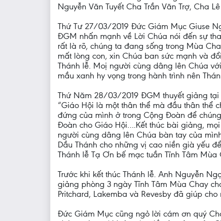
Nguyễn Văn Tuyết Cha Trần Văn Trợ, Cha Lê
Thứ Tư 27/03/2019 Đức Giám Mục Giuse Nguy
ĐGM nhấn mạnh về Lời Chúa nói đến sự tha t
rất là rõ, chúng ta đang sống trong Mùa Chay
mất lòng con, xin Chúa ban sức mạnh và đổi
Thánh lễ. Moị người cùng dâng lên Chúa với
mầu xanh hy vọng trong hành trình nên Thán
Thứ Năm 28/03/2019 ĐGM thuyết giảng tại 
“Giáo Hội là một thân thể mà đầu thân thể c
đứng của mình ở trong Cộng Đoàn để chúng 
Đoàn cho Giáo Hội….Kết thúc bài giảng, mọ
người cùng dâng lên Chúa bàn tay của mình
Dầu Thánh cho những vị cao niền già yếu 
Thánh lễ Tạ Ơn bế mạc tuần Tĩnh Tâm Mùa 
Trước khi kết thúc Thánh lễ. Anh Nguyễn 
giảng phòng 3 ngày Tĩnh Tâm Mùa Chay ch
Pritchard, Lakemba và Revesby đã giúp cho 
Đức Giám Mục cũng ngỏ lời cám ơn quý Cha 