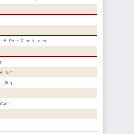
J.B. Đặng Minh An dịch
g
ễ , OP
 Thông
 đoàn