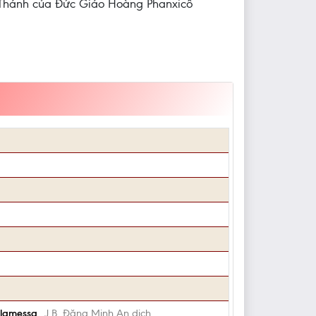
 Thánh của Đức Giáo Hoàng Phanxicô
alamessa
J.B. Đặng Minh An dịch