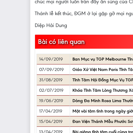
chúc mọi người luôn tràn đầy ân sủng của 
Thánh lễ kết thúc, ĐGM ở lại gặp gỡ mọi ngườ
Diệp Hải Dung
Bài có liên quan
14/09/2019
Ban Mục vụ TGP Melbourne Tĩn
07/09/2019
Giáo Xứ Việt Nam Paris Tĩnh
31/08/2019
Tĩnh Tâm Hội Đồng Mục Vụ TGP
02/07/2019
Khóa Tĩnh Tâm Lòng Thương Xó
19/06/2019
Dòng Đa Minh Rosa Lima Thườ
17/04/2019
Một vài tâm tình trong ngày gi
15/04/2019
Đan Viện Thánh Mẫu Phước Sơn
13/04/2019
Bài giảng tĩnh tâm cuối cùng 