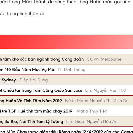
Chúa trong Mùa Thánh để sống theo Tông Huấn mờii gọi nên
i trong tình thân ái.
h tâm cho các ban ngành trong Cộng đoàn
CGVN Melbourne
 Tâm Mở Đầu Năm Mục Vụ Mới
Lê Đình Thông
 Sydney.
Diệp Hải Dung
t Chúa tại Trung Tâm Công Giáo San Jose
Lm. Nguyễn Văn Thư
ng Huấn Và Tĩnh Tâm Năm 2019
Nữ tu Maria Nguyễn Thị Minh Du
ới trẻ TGP Huế tĩnh tâm mùa chay 2019.
Maria Thủy Tiên
, Bà Rịa, Nơi Tĩnh Tâm Lý Tưởng
Lm. Giuse Nguyễn Hữu An
trong Mùa Chay trước giáo triều Rôma ngày 12/4/2019 của cha Cant