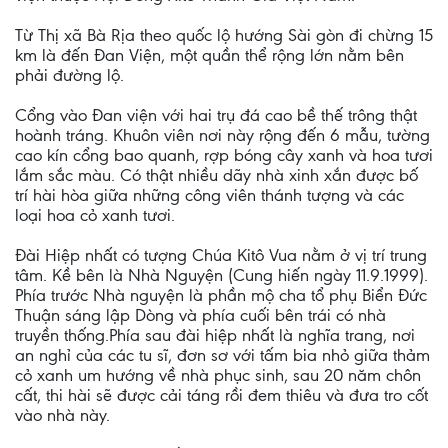
Từ Thị xã Bà Rịa theo quốc lộ hướng Sài gòn đi chừng 15
km là đến Đan Viện, một quần thể rộng lớn nằm bên
phải đường lộ.
Cổng vào Đan viện với hai trụ đá cao bề thế trông thật
hoành tráng. Khuôn viên nơi này rộng đến 6 mẫu, tường
cao kín cổng bao quanh, rợp bóng cây xanh và hoa tươi
lắm sắc màu. Có thật nhiều dãy nhà xinh xắn được bố
trí hài hòa giữa những công viên thánh tượng và các
loại hoa cỏ xanh tươi.
Đài Hiệp nhất có tượng Chúa Kitô Vua nằm ở vị trí trung
tâm. Kề bên là Nhà Nguyện (Cung hiến ngày 11.9.1999).
Phía trước Nhà nguyện là phần mộ cha tổ phụ Biển Đức
Thuận sáng lập Dòng và phía cuối bên trái có nhà
truyền thống.Phía sau đài hiệp nhất là nghĩa trang, nơi
an nghỉ của các tu sĩ, đơn sơ với tấm bia nhỏ giữa thảm
cỏ xanh um hướng về nhà phục sinh, sau 20 năm chôn
cất, thi hài sẽ được cải táng rồi đem thiêu và đưa tro cốt
vào nhà này.