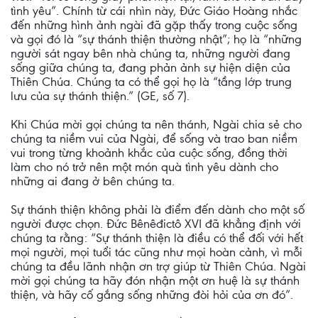
tình yêu”. Chính từ cái nhìn này, Đức Giáo Hoàng nhắc
đến những hình ảnh ngài đã gặp thấy trong cuộc sống
và gọi đó là “sự thánh thiện thường nhật”; họ là “những
người sát ngay bên nhà chúng ta, những người đang
sống giữa chúng ta, đang phản ảnh sự hiện diện của
Thiên Chúa. Chúng ta có thể gọi họ là “tầng lớp trung
lưu của sự thánh thiện.” (GE, số 7).
Khi Chúa mời gọi chúng ta nên thánh, Ngài chia sẻ cho
chúng ta niềm vui của Ngài, để sống và trao ban niềm
vui trong từng khoảnh khắc của cuộc sống, đồng thời
làm cho nó trở nên một món quà tình yêu dành cho
những ai đang ở bên chúng ta.
Sự thánh thiện không phải là điểm đến dành cho một số
người được chọn. Đức Bênêđictô XVI đã khẳng định với
chúng ta rằng: “Sự thánh thiện là điều có thể đối với hết
mọi người, mọi tuổi tác cũng như mọi hoàn cảnh, vì mỗi
chúng ta đều lãnh nhận ơn trợ giúp từ Thiên Chúa. Ngài
mời gọi chúng ta hãy đón nhận một ơn huệ là sự thánh
thiện, và hãy cố gắng sống những đòi hỏi của ơn đó”.