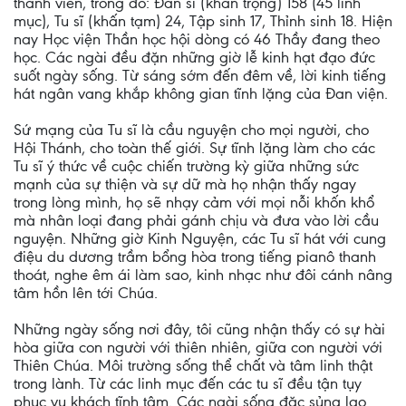
thành viên, trong đó: Đan sĩ (khấn trọng) 158 (45 linh
mục), Tu sĩ (khấn tạm) 24, Tập sinh 17, Thỉnh sinh 18. Hiện
nay Học viện Thần học hội dòng có 46 Thầy đang theo
học. Các ngài đều đặn những giờ lễ kinh hạt đạo đức
suốt ngày sống. Từ sáng sớm đến đêm về, lời kinh tiếng
hát ngân vang khắp không gian tĩnh lặng của Đan viện.
Sứ mạng của Tu sĩ là cầu nguyện cho mọi người, cho
Hội Thánh, cho toàn thế giới. Sự tĩnh lặng làm cho các
Tu sĩ ý thức về cuộc chiến trường kỳ giữa những sức
mạnh của sự thiện và sự dữ mà họ nhận thấy ngay
trong lòng mình, họ sẽ nhạy cảm với mọi nỗi khốn khổ
mà nhân loại đang phải gánh chịu và đưa vào lời cầu
nguyện. Những giờ Kinh Nguyện, các Tu sĩ hát với cung
điệu du dương trầm bổng hòa trong tiếng pianô thanh
thoát, nghe êm ái làm sao, kinh nhạc như đôi cánh nâng
tâm hồn lên tới Chúa.
Những ngày sống nơi đây, tôi cũng nhận thấy có sự hài
hòa giữa con người với thiên nhiên, giữa con người với
Thiên Chúa. Môi trường sống thể chất và tâm linh thật
trong lành. Từ các linh mục đến các tu sĩ đều tận tụy
phục vụ khách tĩnh tâm. Các ngài sống đặc sủng lao