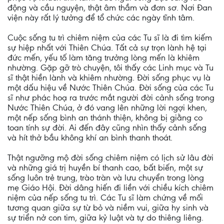
động và cầu nguyện, thật âm thầm và đơn sơ. Nơi Đan
viện này rất lý tưởng để tổ chức các ngày tĩnh tâm.
Cuộc sống tu trì chiêm niệm của các Tu sĩ là đi tìm kiếm
sự hiệp nhất với Thiên Chúa. Tất cả sự trọn lành hệ tại
đức mến, yếu tố làm tăng trưởng lòng mến là khiêm
nhường. Gặp gỡ trò chuyện, tôi thấy các Linh mục và Tu
sĩ thật hiền lành và khiêm nhường. Đời sống phục vụ là
một dấu hiệu về Nước Thiên Chúa. Đời sống của các Tu
sĩ như phác hoạ ra trước mắt người đời cảnh sống trong
Nước Thiên Chúa, ở đó vang lên những lời ngợi khen,
một nếp sống bình an thánh thiện, không bị giằng co
toan tính sự đời. Ai đến đây cũng nhìn thấy cảnh sống
và hít thở bầu không khí an bình thanh thoát.
Thật ngưỡng mộ đời sống chiêm niệm có lịch sử lâu đời
và những giá trị huyền bí thanh cao, bất biến, một sự
sống luôn trẻ trung, trào tràn và lưu chuyển trong lòng
mẹ Giáo Hội. Đời dâng hiến đi liền với chiều kích chiêm
niệm của nếp sống tu trì. Các Tu sĩ làm chứng về mối
tương quan giữa sự từ bỏ và niềm vui, giữa hy sinh và
sự triển nở con tim, giữa kỷ luật và tự do thiêng liêng.