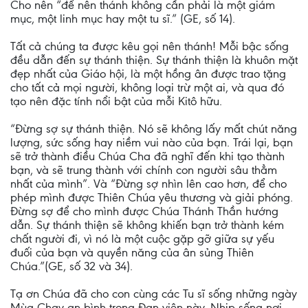
Cho nên “để nên thánh không cần phải là một giám
mục, một linh mục hay một tu sĩ.” (GE, số 14).
Tất cả chúng ta được kêu gọi nên thánh! Mỗi bậc sống
đều dẫn đến sự thánh thiện. Sự thánh thiện là khuôn mặt
đẹp nhất của Giáo hội, là một hồng ân được trao tặng
cho tất cả mọi người, không loại trừ một ai, và qua đó
tạo nên đặc tính nổi bật của mỗi Kitô hữu.
“Đừng sợ sự thánh thiện. Nó sẽ không lấy mất chút năng
lượng, sức sống hay niềm vui nào của bạn. Trái lại, bạn
sẽ trở thành điều Chúa Cha đã nghĩ đến khi tạo thành
bạn, và sẽ trung thành với chính con người sâu thẳm
nhất của mình”. Và “Đừng sợ nhìn lên cao hơn, để cho
phép mình được Thiên Chúa yêu thương và giải phóng.
Đừng sợ để cho mình được Chúa Thánh Thần hướng
dẫn. Sự thánh thiện sẽ không khiến bạn trở thành kém
chất người đi, vì nó là một cuộc gặp gỡ giữa sự yếu
đuối của bạn và quyền năng của ân sủng Thiên
Chúa.”(GE, số 32 và 34).
Tạ ơn Chúa đã cho con cùng các Tu sĩ sống những ngày
Mùa Chay an bình trong Đan viện này. Nhịp sống nơi