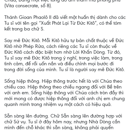
(Vita consecrate, số 8).
Thánh Gioan Phaolô II đã viết một huấn thị dành cho các
Tu sĩ với tên gọi “Xuất Phát Lại Từ Đức Kitô”, có thể tóm
kết trong ba chữ S.
Say mê Đức Kitô. Mỗi Kitô hữu tự bản chất thuộc về Đức
Kitô nhờ Phép Rửa, cách riêng các Tu sĩ còn thuộc về
Đức Kitô cách đặc biệt hơn nhờ Lời Khấn Dòng. Từ đó,
Tu sĩ say mê Đức Kitô trong ý nghĩ, trong việc làm, trong
tình cảm, để rồi uốn nắn và điều chỉnh mọi bước đi
trong đời sống của mình. Tu sĩ là người say mê Đức Kitô.
Sống hiệp thông. Hiệp thông trước hết là với Chúa theo
chiều cao. Hiệp thông theo chiều ngang đối với Bề trên
với anh em. Sống hiệp thông với Chúa cách tròn đầy thì
mới mong có được hiệp thông đối với anh chị em chung
quanh mình trong nhiệm vụ một cách có hiệu quả.
Sẵn sàng lên đường. Chữ Sẵn sàng lên đường hợp với
chữ Sứ vụ. Tu sĩ ở đây hôm nay, nhưng Nhà Dòng cần
mình đến chỗ khác thì sẵn sàng, không phải quyến