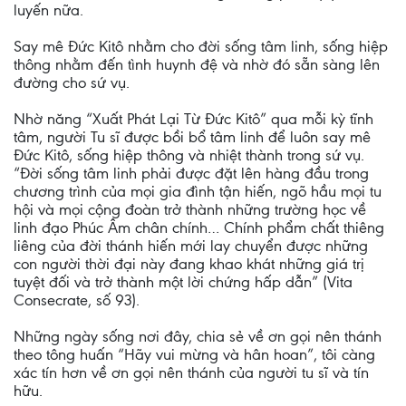
luyến nữa.
Say mê Đức Kitô nhằm cho đời sống tâm linh, sống hiệp
thông nhằm đến tình huynh đệ và nhờ đó sẵn sàng lên
đường cho sứ vụ.
Nhờ năng “Xuất Phát Lại Từ Đức Kitô” qua mỗi kỳ tĩnh
tâm, người Tu sĩ được bồi bổ tâm linh để luôn say mê
Đức Kitô, sống hiệp thông và nhiệt thành trong sứ vụ.
“Đời sống tâm linh phải được đặt lên hàng đầu trong
chương trình của mọi gia đình tận hiến, ngõ hầu mọi tu
hội và mọi cộng đoàn trở thành những trường học về
linh đạo Phúc Âm chân chính… Chính phẩm chất thiêng
liêng của đời thánh hiến mới lay chuyển được những
con người thời đại này đang khao khát những giá trị
tuyệt đối và trở thành một lời chứng hấp dẫn” (Vita
Consecrate, số 93).
Những ngày sống nơi đây, chia sẻ về ơn gọi nên thánh
theo tông huấn “Hãy vui mừng và hân hoan”, tôi càng
xác tín hơn về ơn gọi nên thánh của người tu sĩ và tín
hữu.