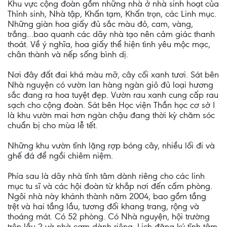
Khu vực cộng đoàn gồm những nhà ở nhà sinh hoạt của
Thỉnh sinh, Nhà tập, Khấn tạm, Khấn trọn, các Linh mục.
Những giàn hoa giấy đủ sắc màu đỏ, cam, vàng,
trắng…bao quanh các dãy nhà tạo nên cảm giác thanh
thoát. Về ý nghĩa, hoa giấy thể hiện tình yêu mộc mạc,
chân thành và nếp sống bình dị.
Nơi đây đất đai khá màu mỡ, cây cối xanh tươi. Sát bên
Nhà nguyện có vườn lan hàng ngàn giỏ đủ loại hương
sắc đang ra hoa tuyệt đẹp. Vườn rau xanh cung cấp rau
sạch cho cộng đoàn. Sát bên Học viện Thần học cơ sở I
là khu vườn mai hơn ngàn chậu đang thời kỳ chăm sóc
chuẩn bị cho mùa lễ tết.
Những khu vườn tĩnh lặng rợp bóng cây, nhiều lối đi và
ghế đá để ngồi chiêm niệm.
Phía sau là dãy nhà tĩnh tâm dành riêng cho các linh
mục tu sĩ và các hội đoàn từ khắp nơi đến cấm phòng.
Ngôi nhà này khánh thành năm 2004, bao gồm tầng
trệt và hai tầng lầu, tương đối khang trang, rộng và
thoáng mát. Có 52 phòng. Có Nhà nguyện, hội trường
trên lầu 2 và nhà cơm dành riêng. Lịch đăng ký tĩnh tâm