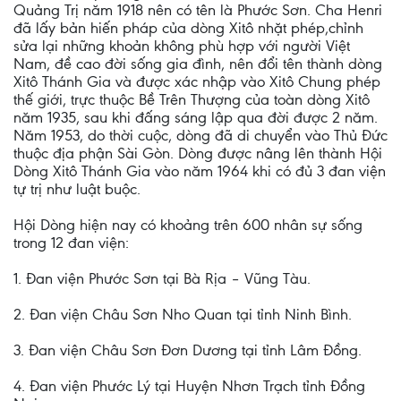
Quảng Trị năm 1918 nên có tên là Phước Sơn. Cha Henri
đã lấy bản hiến pháp của dòng Xitô nhặt phép,chỉnh
sửa lại những khoản không phù hợp với người Việt
Nam, đề cao đời sống gia đình, nên đổi tên thành dòng
Xitô Thánh Gia và được xác nhập vào Xitô Chung phép
thế giới, trực thuộc Bề Trên Thượng của toàn dòng Xitô
năm 1935, sau khi đấng sáng lập qua đời được 2 năm.
Năm 1953, do thời cuộc, dòng đã di chuyển vào Thủ Đức
thuộc địa phận Sài Gòn. Dòng được nâng lên thành Hội
Dòng Xitô Thánh Gia vào năm 1964 khi có đủ 3 đan viện
tự trị như luật buộc.
Hội Dòng hiện nay có khoảng trên 600 nhân sự sống
trong 12 đan viện:
1. Đan viện Phước Sơn tại Bà Rịa – Vũng Tàu.
2. Đan viện Châu Sơn Nho Quan tại tỉnh Ninh Bình.
3. Đan viện Châu Sơn Đơn Dương tại tỉnh Lâm Đồng.
4. Đan viện Phước Lý tại Huyện Nhơn Trạch tỉnh Đồng