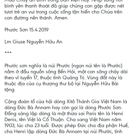
bình yên thanh thoát đã giúp chúng con gặp được nét
tươi trẻ an vui trong cuộc sống tận hiến cho Chúa trên
con đường nên thánh. Amen.
Phước Sơn 15.4.2019
Lm Giuse Nguyễn Hữu An
***
Phước sơn nghĩa là núi Phước (ngọn núi tên là Phước)
nằm ở đầu nguồn sông Bến Hải, một con sông chảy dài
theo vĩ tuyến 17, thuộc tỉnh Quảng Trị. Vùng đất này là
thuộc địa của cụ thượng thư bộ lại Nguyễn Hữu Bài
tặng.
Cộng đoàn tổ của hội dòng Xitô Thánh Gia Việt Nam là
dòng Đức Bà Annam hay còn gọi là dòng Phước Sơn.
Đấng sáng lập dòng là một thừa sai Paris tên là Henri
Denis, tên Việt là Cố Thuận. Cha sang Việt Nam năm
1903, lúc cha 23 tuổi. Được phép Đức cha địa phận Huế,
cha Henri lập dòng Đức Bà Annam tại núi Phước, tỉnh