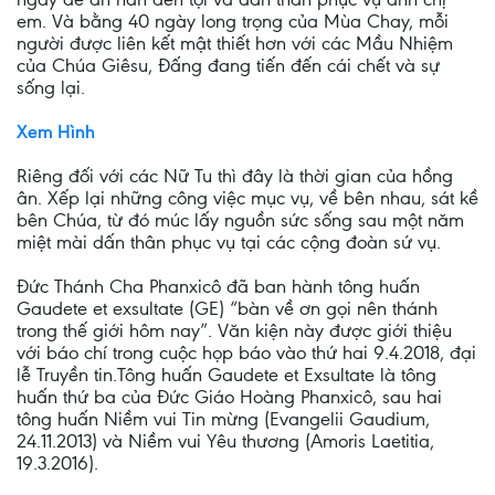
em. Và bằng 40 ngày long trọng của Mùa Chay, mỗi
người được liên kết mật thiết hơn với các Mầu Nhiệm
của Chúa Giêsu, Đấng đang tiến đến cái chết và sự
sống lại.
Xem Hình
Riêng đối với các Nữ Tu thì đây là thời gian của hồng
ân. Xếp lại những công việc mục vụ, về bên nhau, sát kề
bên Chúa, từ đó múc lấy nguồn sức sống sau một năm
miệt mài dấn thân phục vụ tại các cộng đoàn sứ vụ.
Đức Thánh Cha Phanxicô đã ban hành tông huấn
Gaudete et exsultate (GE) “bàn về ơn gọi nên thánh
trong thế giới hôm nay”. Văn kiện này được giới thiệu
với báo chí trong cuộc họp báo vào thứ hai 9.4.2018, đại
lễ Truyền tin.Tông huấn Gaudete et Exsultate là tông
huấn thứ ba của Đức Giáo Hoàng Phanxicô, sau hai
tông huấn Niềm vui Tin mừng (Evangelii Gaudium,
24.11.2013) và Niềm vui Yêu thương (Amoris Laetitia,
19.3.2016).