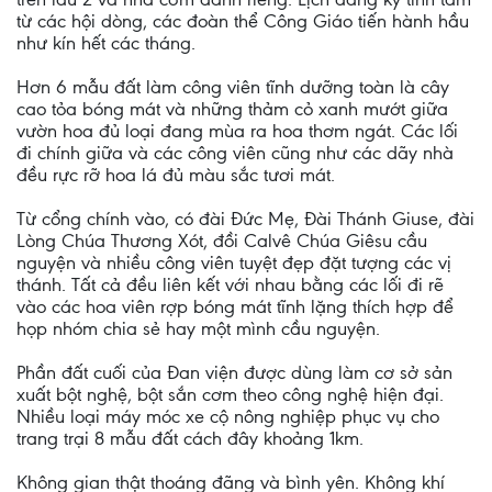
từ các hội dòng, các đoàn thể Công Giáo tiến hành hầu
như kín hết các tháng.
Hơn 6 mẫu đất làm công viên tĩnh dưỡng toàn là cây
cao tỏa bóng mát và những thảm cỏ xanh mướt giữa
vườn hoa đủ loại đang mùa ra hoa thơm ngát. Các lối
đi chính giữa và các công viên cũng như các dãy nhà
đều rực rỡ hoa lá đủ màu sắc tươi mát.
Từ cổng chính vào, có đài Đức Mẹ, Đài Thánh Giuse, đài
Lòng Chúa Thương Xót, đồi Calvê Chúa Giêsu cầu
nguyện và nhiều công viên tuyệt đẹp đặt tượng các vị
thánh. Tất cả đều liên kết với nhau bằng các lối đi rẽ
vào các hoa viên rợp bóng mát tĩnh lặng thích hợp để
họp nhóm chia sẻ hay một mình cầu nguyện.
Phần đất cuối của Đan viện được dùng làm cơ sở sản
xuất bột nghệ, bột sắn cơm theo công nghệ hiện đại.
Nhiều loại máy móc xe cộ nông nghiệp phục vụ cho
trang trại 8 mẫu đất cách đây khoảng 1km.
Không gian thật thoáng đãng và bình yên. Không khí