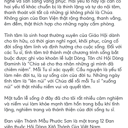
nghe và sẵn sàng vâng phục. Hai yếu tố này lại cần có
hai yếu tố khác chuẩn bị là thinh lặng và tự do nội tâm,
thanh thoát với tất cả những gì không phải là Chúa.
Không gian của Đan Viện thật rộng thoáng, thanh vắng,
êm đềm, thật thích hợp cho những ngày cấm phòng.
Tĩnh tâm là sinh hoạt thường xuyên của Giáo Hội dành
cho tín hữu, có thời gian nghỉ ngơi, khôi phục, củng cố
đời sống tâm linh và định hướng cho cuộc sống. Đối với
các Tu sĩ, tĩnh tâm trở thành một chương trình sống bắt
buộc được ghi vào khoản lề luật Dòng. Tôn chỉ Hội Dòng
Đaminh là “Chia sẻ cho tha nhân những gì mình đã
chiêm niệm”. Mỗi Tu sĩ xác quyết: Cầu nguyện là yếu tố
làm nên đời tu, là sự sống còn của đời tu. Những ngày
tĩnh tâm là “lên núi” với Chúa để rồi mỗi Tu sĩ “xuống
núi” với thật nhiều niềm vui và quyết tâm.
Một tuần lễ sống ở đây đã cho tôi rất nhiều cảm nghiệm
và niềm vui làm khỏe mạnh tâm hồn trong bầu khí tĩnh
lặng, nghiêm trang và thánh thiện của đời sống tu sĩ.
Đan viện Thánh Mẫu Phước Sơn là một trong 12 Đan
viện thuộc Hội Dòng Xitô Thánh Gia Việt Nam.