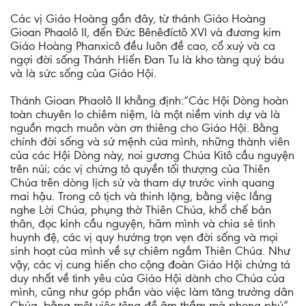
Các vị Giáo Hoàng gần đây, từ thánh Giáo Hoàng
Gioan Phaolô II, đến Đức Bênêđíctô XVI và đương kim
Giáo Hoàng Phanxicô đều luôn đề cao, cổ xuý và ca
ngợi đời sống Thánh Hiến Đan Tu là kho tàng quý báu
và là sức sống của Giáo Hội.
Thánh Gioan Phaolô II khẳng định:“Các Hội Dòng hoàn
toàn chuyên lo chiêm niệm, là một niềm vinh dự và là
nguồn mạch muôn vàn ơn thiêng cho Giáo Hội. Bằng
chính đời sống và sứ mệnh của mình, những thành viên
của các Hội Dòng này, noi gương Chúa Kitô cầu nguyện
trên núi; các vị chứng tỏ quyền tối thượng của Thiên
Chúa trên dòng lịch sử và tham dự trước vinh quang
mai hậu. Trong cô tịch và thinh lặng, bằng việc lắng
nghe Lời Chúa, phụng thờ Thiên Chúa, khổ chế bản
thân, đọc kinh cầu nguyện, hãm mình và chia sẻ tình
huynh đệ, các vị quy hướng trọn vẹn đời sống và mọi
sinh hoạt của mình về sự chiêm ngắm Thiên Chúa. Như
vậy, các vị cung hiến cho cộng đoàn Giáo Hội chứng tá
duy nhất về tình yêu của Giáo Hội dành cho Chúa của
mình, cũng như góp phần vào việc làm tăng trưởng dân
Chúa, bằng một việc tông đồ âm thầm mà phong phú”