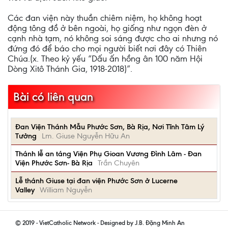
Các đan viện này thuần chiêm niệm, họ không hoạt
động tông đồ ở bên ngoài, họ giống như ngọn đèn ở
cạnh nhà tạm, nó không soi sáng được cho ai nhưng nó
đứng đó để báo cho mọi người biết nơi đây có Thiên
Chúa.(x. Theo kỷ yếu “Dấu ấn hồng ân 100 năm Hội
Dòng Xitô Thánh Gia, 1918-2018)”.
Bài có liên quan
Đan Viện Thánh Mẫu Phước Sơn, Bà Rịa, Nơi Tĩnh Tâm Lý
Tưởng
Lm. Giuse Nguyễn Hữu An
Thánh lễ an táng Viện Phụ Gioan Vương Đình Lâm - Đan
Viện Phước Sơn- Bà Rịa
Trần Chuyên
Lễ thánh Giuse tại đan viện Phước Sơn ở Lucerne
Valley
William Nguyễn
© 2019 - VietCatholic Network - Designed by J.B. Đặng Minh An