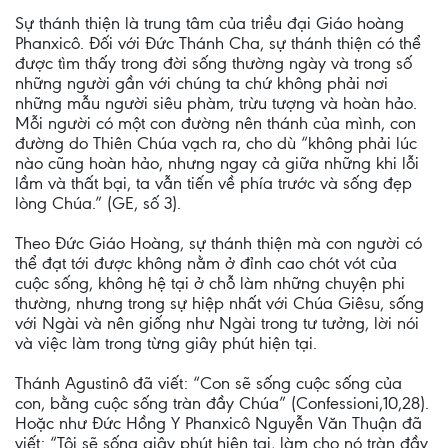
Sự thánh thiện là trung tâm của triều đại Giáo hoàng
Phanxicô. Đối với Đức Thánh Cha, sự thánh thiện có thể
được tìm thấy trong đời sống thường ngày và trong số
những người gần với chúng ta chứ không phải nơi
những mẫu người siêu phàm, trừu tượng và hoàn hảo.
Mỗi người có một con đường nên thánh của mình, con
đường do Thiên Chúa vạch ra, cho dù “không phải lúc
nào cũng hoàn hảo, nhưng ngay cả giữa những khi lỗi
lầm và thất bại, ta vẫn tiến về phía trước và sống đẹp
lòng Chúa.” (GE, số 3).
Theo Đức Giáo Hoàng, sự thánh thiện mà con người có
thể đạt tới được không nằm ở đỉnh cao chót vót của
cuộc sống, không hệ tại ở chỗ làm những chuyện phi
thường, nhưng trong sự hiệp nhất với Chúa Giêsu, sống
với Ngài và nên giống như Ngài trong tư tưởng, lời nói
và việc làm trong từng giây phút hiện tại.
Thánh Agustinô đã viết: “Con sẽ sống cuộc sống của
con, bằng cuộc sống tràn đầy Chúa” (Confessioni,10,28).
Hoặc như Đức Hồng Y Phanxicô Nguyễn Văn Thuận đã
viết: “Tôi sẽ sống giây phút hiện tại, làm cho nó tràn đầy