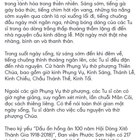
trong lành hòa trong thiên nhiên. Sáng sớm, tiếng gà
gáy báo thức, tiếng chim hót rộn vang, những tia nắng
sớm xuyên qua cành lá rọi xuống lối đi, tiếng chuông
đầu ngày mới ngân nga, những bóng dáng của các Tu
sĩ trong áo dòng trắng thấp thoáng thầm lặng đi đến
nhà nguyện cầu kinh dâng lễ. Một ngày mới thật nhẹ
nhàng, bình an và thanh thản.
Trong suốt ngày sống, từ sáng sớm đến khi đêm về,
tiếng chuông thỉnh thoảng ngân lên, các Tu sĩ đều đặn
đến nhà nguyện. Cử hành Phụng Vụ thờ phượng Thiên
Chúa, bao gồm giờ kinh Phụng Vụ, Kinh Sáng, Thánh Lễ,
Kinh Chiều, Chầu Thánh Thể, Kinh Tối.
Ngoài các giờ Phụng Vụ thờ phượng, các Tu sĩ còn có
giờ nghe giảng, suy ngẫm xét mình, lần chuỗi Mân Côi,
đọc sách thiêng liêng. Có thể nói toàn thời gian một
ngày sống, Tu sĩ dành cho việc cầu nguyện và thờ
phượng Chúa.
Theo kỷ yếu “Dấu ấn hồng ân 100 năm Hội Dòng Xitô
Thánh Gia 1918-2018)”, Đan viện Phước Sơn hiện có 217