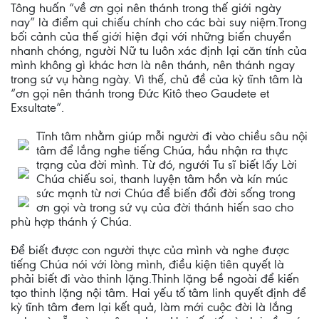
Tông huấn “về ơn gọi nên thánh trong thế giới ngày
nay” là điểm qui chiếu chính cho các bài suy niệm.Trong
bối cảnh của thế giới hiện đại với những biến chuyển
nhanh chóng, người Nữ tu luôn xác định lại căn tính của
mình không gì khác hơn là nên thánh, nên thánh ngay
trong sứ vụ hàng ngày. Vì thế, chủ đề của kỳ tĩnh tâm là
“ơn gọi nên thánh trong Đức Kitô theo Gaudete et
Exsultate”.
Tĩnh tâm nhằm giúp mỗi người đi vào chiều sâu nội
tâm để lắng nghe tiếng Chúa, hầu nhận ra thực
trạng của đời mình. Từ đó, ngưới Tu sĩ biết lấy Lời
Chúa chiếu soi, thanh luyện tâm hồn và kín múc
sức mạnh từ nơi Chúa để biến đổi đời sống trong
ơn gọi và trong sứ vụ của đời thánh hiến sao cho
phù hợp thánh ý Chúa.
Để biết được con người thực của mình và nghe được
tiếng Chúa nói với lòng mình, điều kiện tiên quyết là
phải biết đi vào thinh lặng.Thinh lặng bề ngoài để kiến
tạo thinh lặng nội tâm. Hai yếu tố tâm linh quyết định để
kỳ tĩnh tâm đem lại kết quả, làm mới cuộc đời là lắng