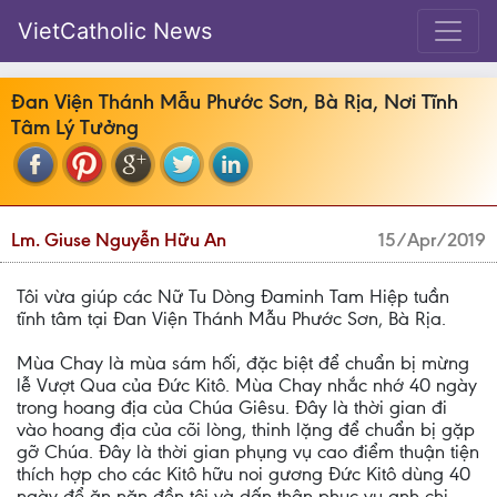
VietCatholic News
Đan Viện Thánh Mẫu Phước Sơn, Bà Rịa, Nơi Tĩnh
Tâm Lý Tưởng
Lm. Giuse Nguyễn Hữu An
15/Apr/2019
Tôi vừa giúp các Nữ Tu Dòng Đaminh Tam Hiệp tuần
tĩnh tâm tại Đan Viện Thánh Mẫu Phước Sơn, Bà Rịa.
Mùa Chay là mùa sám hối, đặc biệt để chuẩn bị mừng
lễ Vượt Qua của Đức Kitô. Mùa Chay nhắc nhớ 40 ngày
trong hoang địa của Chúa Giêsu. Đây là thời gian đi
vào hoang địa của cõi lòng, thinh lặng để chuẩn bị gặp
gỡ Chúa. Đây là thời gian phụng vụ cao điểm thuận tiện
thích hợp cho các Kitô hữu noi gương Đức Kitô dùng 40
ngày để ăn năn đền tội và dấn thân phục vụ anh chị