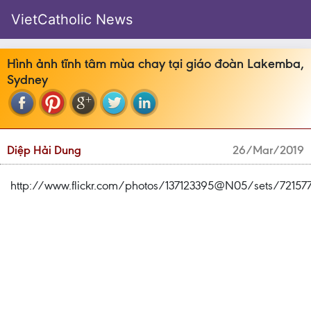
VietCatholic News
Hình ảnh tĩnh tâm mùa chay tại giáo đoàn Lakemba,
Sydney
Diệp Hải Dung
26/Mar/2019
http://www.flickr.com/photos/137123395@N05/sets/72157