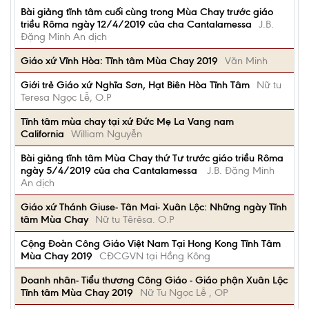
Bài giảng tĩnh tâm cuối cùng trong Mùa Chay trước giáo
triều Rôma ngày 12/4/2019 của cha Cantalamessa
J.B.
Đặng Minh An dịch
Giáo xứ Vĩnh Hòa: Tĩnh tâm Mùa Chay 2019
Văn Minh
Giới trẻ Giáo xứ Nghĩa Sơn, Hạt Biên Hòa Tĩnh Tâm
Nữ tu
Teresa Ngọc Lễ, O.P
Tĩnh tâm mùa chay tại xứ Đức Mẹ La Vang nam
California
William Nguyễn
Bài giảng tĩnh tâm Mùa Chay thứ Tư trước giáo triều Rôma
ngày 5/4/2019 của cha Cantalamessa
J.B. Đặng Minh
An dịch
Giáo xứ Thánh Giuse- Tân Mai- Xuân Lộc: Những ngày Tĩnh
tâm Mùa Chay
Nữ tu Têrêsa. O.P
Cộng Đoàn Công Giáo Việt Nam Tại Hong Kong Tĩnh Tâm
Mùa Chay 2019
CĐCGVN tại Hồng Kông
Doanh nhân- Tiểu thương Công Giáo - Giáo phận Xuân Lộc
Tĩnh tâm Mùa Chay 2019
Nữ Tu Ngọc Lễ , OP