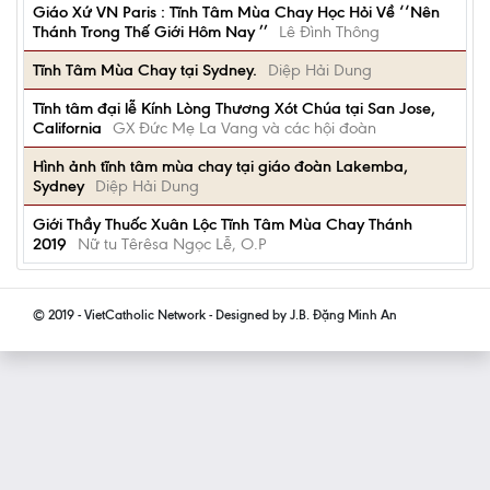
Giáo Xứ VN Paris : Tĩnh Tâm Mùa Chay Học Hỏi Về ‘‘Nên
Thánh Trong Thế Giới Hôm Nay ’’
Lê Đình Thông
Tĩnh Tâm Mùa Chay tại Sydney.
Diệp Hải Dung
Tĩnh tâm đại lễ Kính Lòng Thương Xót Chúa tại San Jose,
California
GX Đức Mẹ La Vang và các hội đoàn
Hình ảnh tĩnh tâm mùa chay tại giáo đoàn Lakemba,
Sydney
Diệp Hải Dung
Giới Thầy Thuốc Xuân Lộc Tĩnh Tâm Mùa Chay Thánh
2019
Nữ tu Têrêsa Ngọc Lễ, O.P
© 2019 - VietCatholic Network - Designed by J.B. Đặng Minh An