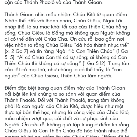
cận của Thánh Phaolô và của Thánh Gioan.
Thánh Gioan nhìn mầu nhiệm Chúa Kitô từ quan điểm
Nhập thể. Đối với thánh nhân, Chúa Giêsu, Ngôi Lời
nhập thể, là sự mạc khải tối cao của Thiên Chúa hằng
sống, Chúa Giêsu là Đấng mà không qua Người không
ai có thể đến với Chúa Cha. Ơn cứu rỗi bao gồm nơi
việc nhận ra rằng Chúa Giêsu “đã hóa thành nhục thể”
(x. 2 Ga 7) và tin rằng Ngài “là Con Thiên Chúa” (1 Ga
5: 5). “Ai có Chúa Con thì có sự sống; ai không có Con
Thiên Chúa thì không có sự sống.” (1 Ga 5:12). Trung tâm
của tất cả mọi thứ, như chúng ta có thể thấy, là “con
người” của Chúa Giêsu, Thiên Chúa làm người.
Điểm đặc biệt trong quan điểm này của Thánh Gioan
nổi bật lên khi chúng ta so sánh với quan điểm của
Thánh Phaolô. Đối với Thánh Phaolô, trọng tâm không
phải là con người của Chúa Kitô, được hiểu như một
thực tại bản thể học, nhưng là công việc của Chúa Kitô,
mầu nhiệm vượt qua, cái chết và sự phục sinh của
Người. Ơn cứu rỗi không quá tập trung ở điểm tin rằng
Chúa Giêsu là Con Thiên Chúa đã hóa thành nhục thể
nhưng hệ tại nơi niềm tin vào Chúa Giêsu, “Đấng đã bị