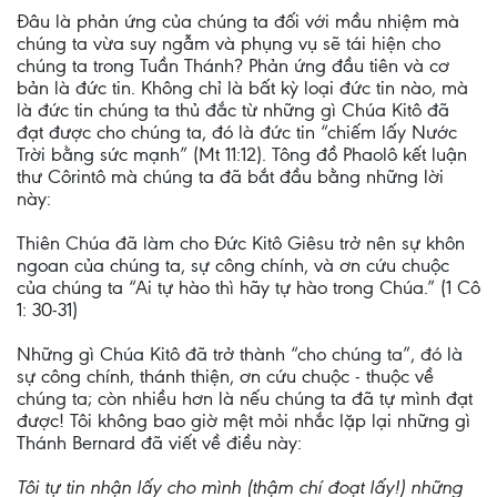
Đâu là phản ứng của chúng ta đối với mầu nhiệm mà
chúng ta vừa suy ngẫm và phụng vụ sẽ tái hiện cho
chúng ta trong Tuần Thánh? Phản ứng đầu tiên và cơ
bản là đức tin. Không chỉ là bất kỳ loại đức tin nào, mà
là đức tin chúng ta thủ đắc từ những gì Chúa Kitô đã
đạt được cho chúng ta, đó là đức tin “chiếm lấy Nước
Trời bằng sức mạnh” (Mt 11:12). Tông đồ Phaolô kết luận
thư Côrintô mà chúng ta đã bắt đầu bằng những lời
này:
Thiên Chúa đã làm cho Đức Kitô Giêsu trở nên sự khôn
ngoan của chúng ta, sự công chính, và ơn cứu chuộc
của chúng ta “Ai tự hào thì hãy tự hào trong Chúa.” (1 Cô
1: 30-31)
Những gì Chúa Kitô đã trở thành “cho chúng ta”, đó là
sự công chính, thánh thiện, ơn cứu chuộc - thuộc về
chúng ta; còn nhiều hơn là nếu chúng ta đã tự mình đạt
được! Tôi không bao giờ mệt mỏi nhắc lặp lại những gì
Thánh Bernard đã viết về điều này:
Tôi tự tin nhận lấy cho mình (thậm chí đoạt lấy!) những