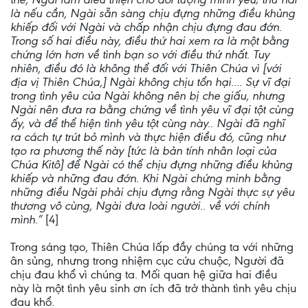
là nếu cần, Ngài sẵn sàng chịu đựng những điều khủng
khiếp đối với Ngài và chấp nhận chịu đựng đau đớn.
Trong số hai điều này, điều thứ hai xem ra là một bằng
chứng lớn hơn về tình bạn so với điều thứ nhất. Tuy
nhiên, điều đó là không thể đối với Thiên Chúa vì [với
địa vị Thiên Chúa,] Ngài không chịu tổn hại.... Sự vĩ đại
trong tình yêu của Ngài không nên bị che giấu, nhưng
Ngài nên đưa ra bằng chứng về tình yêu vĩ đại tột cùng
ấy, và để thể hiện tình yêu tột cùng này.. Ngài đã nghĩ
ra cách tự trút bỏ mình và thực hiện điều đó, cũng như
tạo ra phương thế này [tức là bản tính nhân loại của
Chúa Kitô] để Ngài có thể chịu đựng những điều khủng
khiếp và những đau đớn. Khi Ngài chứng minh bằng
những điều Ngài phải chịu đựng rằng Ngài thực sự yêu
thương vô cùng, Ngài đưa loài người.. về với chính
mình.”
[4]
Trong sáng tạo, Thiên Chúa lấp đầy chúng ta với những
ân sủng, nhưng trong nhiệm cục cứu chuộc, Người đã
chịu đau khổ vì chúng ta. Mối quan hệ giữa hai điều
này là một tình yêu sinh ơn ích đã trở thành tình yêu chịu
đau khổ.