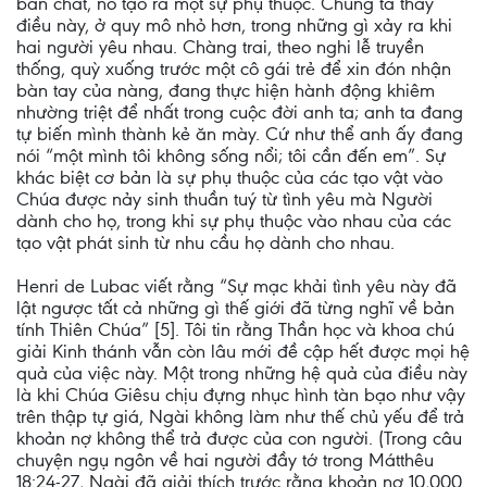
bản chất, nó tạo ra một sự phụ thuộc. Chúng ta thấy
điều này, ở quy mô nhỏ hơn, trong những gì xảy ra khi
hai người yêu nhau. Chàng trai, theo nghi lễ truyền
thống, quỳ xuống trước một cô gái trẻ để xin đón nhận
bàn tay của nàng, đang thực hiện hành động khiêm
nhường triệt để nhất trong cuộc đời anh ta; anh ta đang
tự biến mình thành kẻ ăn mày. Cứ như thể anh ấy đang
nói “một mình tôi không sống nổi; tôi cần đến em”. Sự
khác biệt cơ bản là sự phụ thuộc của các tạo vật vào
Chúa được nảy sinh thuần tuý từ tình yêu mà Người
dành cho họ, trong khi sự phụ thuộc vào nhau của các
tạo vật phát sinh từ nhu cầu họ dành cho nhau.
Henri de Lubac viết rằng “Sự mạc khải tình yêu này đã
lật ngược tất cả những gì thế giới đã từng nghĩ về bản
tính Thiên Chúa” [5]. Tôi tin rằng Thần học và khoa chú
giải Kinh thánh vẫn còn lâu mới đề cập hết được mọi hệ
quả của việc này. Một trong những hệ quả của điều này
là khi Chúa Giêsu chịu đựng nhục hình tàn bạo như vậy
trên thập tự giá, Ngài không làm như thế chủ yếu để trả
khoản nợ không thể trả được của con người. (Trong câu
chuyện ngụ ngôn về hai người đầy tớ trong Mátthêu
18:24-27, Ngài đã giải thích trước rằng khoản nợ 10,000