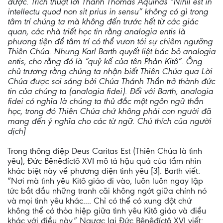
được. Trích thuật lời Thánh Thomas Aquinas “Nihil est in
intellectu quod non sit prius in sensu” không có gì trong
tâm trí chúng ta mà không đến trước hết từ các giác
quan, các nhà triết học tin rằng analogia entis là
phương tiện để tâm trí có thể vươn tới sự chiêm ngưỡng
Thiên Chúa. Nhưng Karl Barth quyết liệt bác bỏ analogia
entis, cho rằng đó là “quỷ kế của tên Phản Kitô”. Ông
chủ trương rằng chúng ta nhận biết Thiên Chúa qua Lời
Chúa được soi sáng bởi Chúa Thánh Thần trở thành đức
tin của chúng ta (analogia fidei). Đối với Barth, analogia
fidei có nghĩa là chúng ta thủ đắc một ngôn ngữ thần
học, trong đó Thiên Chúa chứ không phải con người đã
mang đến ý nghĩa cho các từ ngữ. Chú thích của người
dịch]
Trong thông điệp Deus Caritas Est (Thiên Chúa là tình
yêu), Đức Bênêđíctô XVI mô tả hậu quả của tầm nhìn
khác biệt này về phương diện tình yêu [3]. Barth viết:
“Nơi mà tình yêu Kitô giáo đi vào, luôn luôn ngay lập
tức bắt đầu những tranh cãi không ngớt giữa chính nó
và mọi tình yêu khác.... Chỉ có thể có xung đột chứ
không thể có thỏa hiệp giữa tình yêu Kitô giáo và điều
khác với điều này.” Ngược lại Đức Bênêđíctô XVI viết: