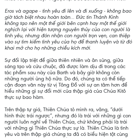
Eros và agape - tình yêu đi lên và đi xuống - không bao
giờ tách biệt nhau hoàn toàn… Đức tin Thánh Kinh
không tạo nên một thế giới bên cạnh hay một thế giới
nghịch lại với hiện tượng nguyên thủy của con người là
tình yêu, nhưng đón nhận con người trọn vẹn, can thiệp
vào sự tìm kiếm tình yêu của họ để thanh luyện và từ đó
khai mở cho họ những chiều kích mới.
Sự đối lập triệt để giữa thiên nhiên và ân sủng, giữa
sáng tạo và cứu chuộc, đã được làm dịu đi trong các
tác phẩm sau này của Barth và bây giờ không còn
những người ủng hộ nữa. Do đó, chúng ta có thể tiếp
cận đoạn văn này từ vị Tông Đồ với sự an tâm hơn để
hiểu những gì sự đổi mới của thập giá của Chúa Kitô
thực sự bao hàm.
Trên thập tự giá, Thiên Chúa tỏ mình ra, vâng, “dưới
hình thức trái ngược”, nhưng đó là trái với những gì con
người luôn nghĩ về Thiên Chúa, chứ không phải là trái
với những gì Thiên Chúa thực sự là. Thiên Chúa là tình
yêu và trên thập giá chúng ta đã có biểu hiện tột cùng