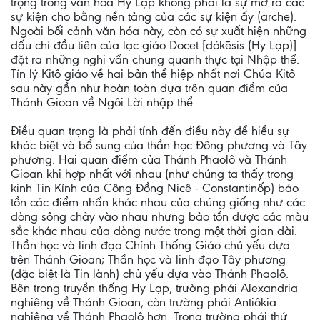
trọng trong văn hóa Hy Lạp không phải là sự mở ra các
sự kiện cho bằng nền tảng của các sự kiện ấy (arche).
Ngoài bối cảnh văn hóa này, còn có sự xuất hiện những
dấu chỉ đầu tiên của lạc giáo Docet [dókēsis (Hy Lạp)]
đặt ra những nghi vấn chung quanh thực tại Nhập thể.
Tín lý Kitô giáo về hai bản thể hiệp nhất nơi Chúa Kitô
sau này gần như hoàn toàn dựa trên quan điểm của
Thánh Gioan về Ngôi Lời nhập thể.
Điều quan trọng là phải tính đến điều này để hiểu sự
khác biệt và bổ sung của thần học Đông phương và Tây
phương. Hai quan điểm của Thánh Phaolô và Thánh
Gioan khi hợp nhất với nhau (như chúng ta thấy trong
kinh Tin Kính của Công Đồng Nicê - Constantinốp) bảo
tồn các điểm nhấn khác nhau của chúng giống như các
dòng sông chảy vào nhau nhưng bảo tồn được các màu
sắc khác nhau của dòng nước trong một thời gian dài.
Thần học và linh đạo Chính Thống Giáo chủ yếu dựa
trên Thánh Gioan; Thần học và linh đạo Tây phương
(đặc biệt là Tin lành) chủ yếu dựa vào Thánh Phaolô.
Bên trong truyền thống Hy Lạp, trường phái Alexandria
nghiêng về Thánh Gioan, còn trường phái Antiôkia
nghiêng về Thánh Phaolô hơn. Trong trường phái thứ