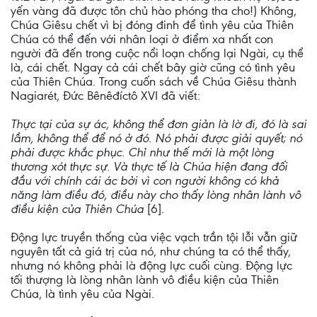
yến vàng đã được tôn chủ hào phóng tha cho!) Không,
Chúa Giêsu chết vì bị đóng đinh để tình yêu của Thiên
Chúa có thể đến với nhân loại ở điểm xa nhất con
người đã đến trong cuộc nổi loạn chống lại Ngài, cụ thể
là, cái chết. Ngay cả cái chết bây giờ cũng có tình yêu
của Thiên Chúa. Trong cuốn sách về Chúa Giêsu thành
Nagiarét, Đức Bênêđíctô XVI đã viết:
Thực tại của sự ác, không thể đơn giản là lờ đi, đó là sai
lầm, không thể để nó ở đó. Nó phải được giải quyết; nó
phải được khắc phục. Chỉ như thế mới là một lòng
thương xót thực sự. Và thực tế là Chúa hiện đang đối
đầu với chính cái ác bởi vì con người không có khả
năng làm điều đó, điều này cho thấy lòng nhân lành vô
điều kiện của Thiên Chúa
[6].
Động lực truyền thống của việc vạch trần tội lỗi vẫn giữ
nguyên tất cả giá trị của nó, như chúng ta có thể thấy,
nhưng nó không phải là động lực cuối cùng. Động lực
tối thượng là lòng nhân lành vô điều kiện của Thiên
Chúa, là tình yêu của Ngài.