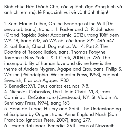
Kính chúc Đức Thánh Cha, các vị lãnh đạo đáng kính và
anh chị em một lễ Phục sinh vui vẻ và thánh thiện!
1. Xem Martin Luther, On the Bondage of the Will [De
servo arbitrario], trans. J. I. Packer and O. R. Johnston
(Grand Rapids: Baker Academic, 2012), trang 101ff; xem
WA, 18, trang 633, và WA 56, các trang 392, 446-447.
2. Karl Barth, Church Dogmatics, Vol. 4, Part 2: The
Doctrine of Reconciliation, trans. Thomas Forsythe
Torrance (New York: T & T Clark, 2004), p. 736. The
incompatibility of human love and divine love is the
theme of Anders Nygren, Agape and Eros, trans. Philip S.
Watson (Philadelphia: Westminster Press, 1953), original
Swedish, Eros och Agape, 1930.
3. Benedict XVI, Deus caritas est, nos. 7-8.
4. Nicholas Cabasilas, The Life in Christ, VI, 3, trans.
Carmino J. DeCatanzaro (Crestwood, NY: St. Vladimir’s
Seminary Press, 1974), trang 163.
5. Henri de Lubac, History and Spirit: The Understanding
of Scripture by Origen, trans. Anne Englund Nash (San
Francisco: Ignatius Press, 2007), trang 277.
6. Joseph Ratzinger [Benedict XVI], Jesus of Nazareth,