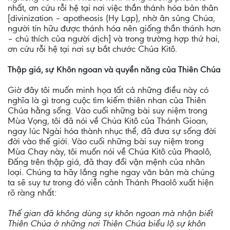
nhất, ơn cứu rỗi hệ tại nơi việc thần thánh hóa bản thân
[divinization – apotheosis (Hy Lạp), nhờ ân sủng Chúa,
người tín hữu được thánh hóa nên giống thần thánh hơn
– chú thích của người dịch] và trong trường hợp thứ hai,
ơn cứu rỗi hệ tại nơi sự bắt chước Chúa Kitô.
Thập giá, sự Khôn ngoan và quyền năng của Thiên Chúa
Giờ đây tôi muốn minh họa tất cả những điều này có
nghĩa là gì trong cuộc tìm kiếm thiên nhan của Thiên
Chúa hằng sống. Vào cuối những bài suy niệm trong
Mùa Vọng, tôi đã nói về Chúa Kitô của Thánh Gioan,
ngay lúc Ngài hóa thành nhục thể, đã đưa sự sống đời
đời vào thế giới. Vào cuối những bài suy niệm trong
Mùa Chay này, tôi muốn nói về Chúa Kitô của Phaolô,
Đấng trên thập giá, đã thay đổi vận mệnh của nhân
loại. Chúng ta hãy lắng nghe ngay văn bản mà chúng
ta sẽ suy tư trong đó viễn cảnh Thánh Phaolô xuất hiện
rõ ràng nhất:
Thế gian đã không dùng sự khôn ngoan mà nhận biết
Thiên Chúa ở những nơi Thiên Chúa biểu lộ sự khôn