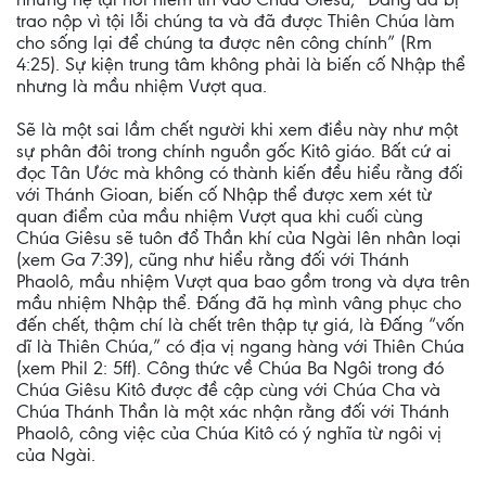
trao nộp vì tội lỗi chúng ta và đã được Thiên Chúa làm
cho sống lại để chúng ta được nên công chính” (Rm
4:25). Sự kiện trung tâm không phải là biến cố Nhập thể
nhưng là mầu nhiệm Vượt qua.
Sẽ là một sai lầm chết người khi xem điều này như một
sự phân đôi trong chính nguồn gốc Kitô giáo. Bất cứ ai
đọc Tân Ước mà không có thành kiến đều hiểu rằng đối
với Thánh Gioan, biến cố Nhập thể được xem xét từ
quan điểm của mầu nhiệm Vượt qua khi cuối cùng
Chúa Giêsu sẽ tuôn đổ Thần khí của Ngài lên nhân loại
(xem Ga 7:39), cũng như hiểu rằng đối với Thánh
Phaolô, mầu nhiệm Vượt qua bao gồm trong và dựa trên
mầu nhiệm Nhập thể. Đấng đã hạ mình vâng phục cho
đến chết, thậm chí là chết trên thập tự giá, là Đấng “vốn
dĩ là Thiên Chúa,” có địa vị ngang hàng với Thiên Chúa
(xem Phil 2: 5ff). Công thức về Chúa Ba Ngôi trong đó
Chúa Giêsu Kitô được đề cập cùng với Chúa Cha và
Chúa Thánh Thần là một xác nhận rằng đối với Thánh
Phaolô, công việc của Chúa Kitô có ý nghĩa từ ngôi vị
của Ngài.