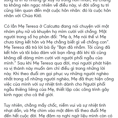
ta không nên ngạc nhiên về điều này, vì đời sống tu trì
cũng liên quan đến một cuộc hôn nhân: đó là cuộc hôn
nhân với Chúa Kitô.
Có lần Mẹ Teresa ở Calcutta đang nói chuyện với một
nhóm phụ nữ và khuyên họ mỉm cười với chồng. Một
người trong số họ phản đối: “Mẹ à, Mẹ nói thế vì Mẹ
chưa từng kết hôn và Mẹ chẳng biết gì về chồng con”.
Mẹ Teresa đã trả lời bà ấy “Bạn đã nhầm. Tôi cũng đã
kết hôn và tôi bảo đảm với bạn rằng đôi khi tôi cũng
không dễ dàng mỉm cười với người phối ngẫu của
mình.” Sau khi Mẹ Teresa qua đời, mọi người phát hiện
ra vị thánh này muốn ám chỉ điều gì trong những lời
này. Khi theo đuổi ơn gọi phục vụ những người nghèo
nhất trong số những người nghèo, Mẹ đã thực hiện công
việc của mình với sự nhiệt tình dành cho Người phối
ngẫu thiêng liêng của Mẹ, thiết lập các công trình gây
kinh ngạc cho cả thế giới.
Tuy nhiên, chẳng mấy chốc, niềm vui và sự nhiệt tình
nhạt dần, và Mẹ chìm vào một đêm tối theo đuổi Mẹ
đến hết cuộc đời. Mẹ đâm ra nghi ngờ liệu mình còn có