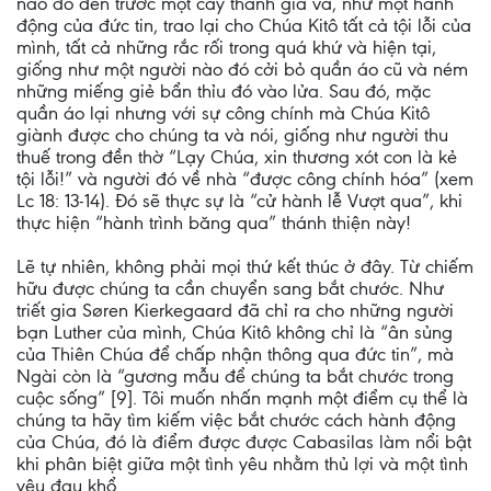
nào đó đến trước một cây thánh giá và, như một hành
động của đức tin, trao lại cho Chúa Kitô tất cả tội lỗi của
mình, tất cả những rắc rối trong quá khứ và hiện tại,
giống như một người nào đó cởi bỏ quần áo cũ và ném
những miếng giẻ bẩn thỉu đó vào lửa. Sau đó, mặc
quần áo lại nhưng với sự công chính mà Chúa Kitô
giành được cho chúng ta và nói, giống như người thu
thuế trong đền thờ “Lạy Chúa, xin thương xót con là kẻ
tội lỗi!” và người đó về nhà “được công chính hóa” (xem
Lc 18: 13-14). Đó sẽ thực sự là “cử hành lễ Vượt qua”, khi
thực hiện “hành trình băng qua” thánh thiện này!
Lẽ tự nhiên, không phải mọi thứ kết thúc ở đây. Từ chiếm
hữu được chúng ta cần chuyển sang bắt chước. Như
triết gia Søren Kierkegaard đã chỉ ra cho những người
bạn Luther của mình, Chúa Kitô không chỉ là “ân sủng
của Thiên Chúa để chấp nhận thông qua đức tin”, mà
Ngài còn là “gương mẫu để chúng ta bắt chước trong
cuộc sống” [9]. Tôi muốn nhấn mạnh một điểm cụ thể là
chúng ta hãy tìm kiếm việc bắt chước cách hành động
của Chúa, đó là điểm được được Cabasilas làm nổi bật
khi phân biệt giữa một tình yêu nhằm thủ lợi và một tình
yêu đau khổ.