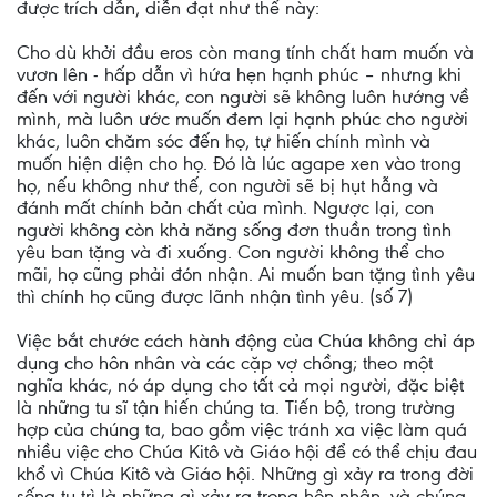
được trích dẫn, diễn đạt như thế này:
Cho dù khởi đầu eros còn mang tính chất ham muốn và
vươn lên - hấp dẫn vì hứa hẹn hạnh phúc – nhưng khi
đến với người khác, con người sẽ không luôn hướng về
mình, mà luôn ước muốn đem lại hạnh phúc cho người
khác, luôn chăm sóc đến họ, tự hiến chính mình và
muốn hiện diện cho họ. Đó là lúc agape xen vào trong
họ, nếu không như thế, con người sẽ bị hụt hẫng và
đánh mất chính bản chất của mình. Ngược lại, con
người không còn khả năng sống đơn thuần trong tình
yêu ban tặng và đi xuống. Con người không thể cho
mãi, họ cũng phải đón nhận. Ai muốn ban tặng tình yêu
thì chính họ cũng được lãnh nhận tình yêu. (số 7)
Việc bắt chước cách hành động của Chúa không chỉ áp
dụng cho hôn nhân và các cặp vợ chồng; theo một
nghĩa khác, nó áp dụng cho tất cả mọi người, đặc biệt
là những tu sĩ tận hiến chúng ta. Tiến bộ, trong trường
hợp của chúng ta, bao gồm việc tránh xa việc làm quá
nhiều việc cho Chúa Kitô và Giáo hội để có thể chịu đau
khổ vì Chúa Kitô và Giáo hội. Những gì xảy ra trong đời
sống tu trì là những gì xảy ra trong hôn nhân, và chúng