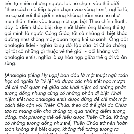
trên tự nhiên nhưng ngược lại; nó chạm vào thế giới
“theo cách mà tiếp tuyến chạm vào vòng tròn”, nghĩa là,
nó cọ sát với thế giới nhưng không thấm vào nó như
men thẩm thấu vào trong một cục bột. Theo chính Barth,
đây là điểm khác biệt duy nhất khiến ông không thể tự
gọi mình là người Công Giáo; tất cả những dị biệt khác
dường như không mấy quan trọng khi so sánh. Ông đặt
analogia fidei - nghĩa là sự đối lập của lời Chúa chống
lại tất cả những gì thuộc về thế giới – đối kháng với
analogia entis, nghĩa là sự hòa hợp giữa thế giới và ân
sủng.
[Analogia (tiếng Hy Lạp) ban đầu là một thuật ngữ toán
học có nghĩa là “tỷ lệ” và được các nhà triết học mượn
để chỉ mối quan hệ giữa các khái niệm có những phần
tương đồng nhưng cũng có những phần dị biệt. Khái
niệm triết học analogia entis được dùng để chỉ một một
cách tiếp cận với Thiên Chúa, theo đó thế giới do Chúa
tạo ra mang đến cho chúng ta, qua những điểm tương
đồng, một phương thế để hiểu được Thiên Chúa. Không
có những tương đồng như thế, Thiên Chúa trở nên hoàn
toàn không thể biết được, không thể tưởng tượng ra