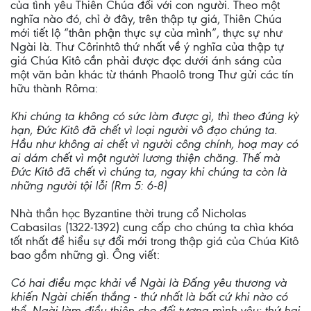
của tình yêu Thiên Chúa đối với con người. Theo một
nghĩa nào đó, chỉ ở đây, trên thập tự giá, Thiên Chúa
mới tiết lộ “thân phận thực sự của mình”, thực sự như
Ngài là. Thư Côrinhtô thứ nhất về ý nghĩa của thập tự
giá Chúa Kitô cần phải được đọc dưới ánh sáng của
một văn bản khác từ thánh Phaolô trong Thư gửi các tín
hữu thành Rôma:
Khi chúng ta không có sức làm được gì, thì theo đúng kỳ
hạn, Đức Kitô đã chết vì loại người vô đạo chúng ta.
Hầu như không ai chết vì người công chính, hoạ may có
ai dám chết vì một người lương thiện chăng. Thế mà
Đức Kitô đã chết vì chúng ta, ngay khi chúng ta còn là
những người tội lỗi (Rm 5: 6-8)
Nhà thần học Byzantine thời trung cổ Nicholas
Cabasilas (1322-1392) cung cấp cho chúng ta chìa khóa
tốt nhất để hiểu sự đổi mới trong thập giá của Chúa Kitô
bao gồm những gì. Ông viết:
Có hai điều mạc khải về Ngài là Đấng yêu thương và
khiến Ngài chiến thắng - thứ nhất là bất cứ khi nào có
thể, Ngài làm điều thiện cho đối tượng mình yêu; thứ hai