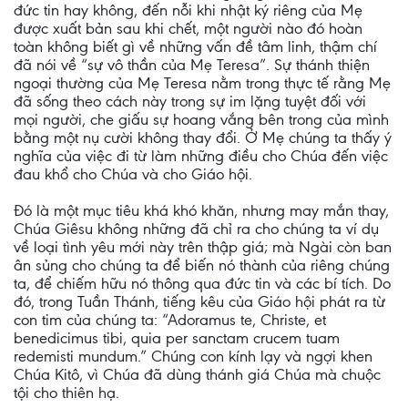
đức tin hay không, đến nỗi khi nhật ký riêng của Mẹ
được xuất bản sau khi chết, một người nào đó hoàn
toàn không biết gì về những vấn đề tâm linh, thậm chí
đã nói về “sự vô thần của Mẹ Teresa”. Sự thánh thiện
ngoại thường của Mẹ Teresa nằm trong thực tế rằng Mẹ
đã sống theo cách này trong sự im lặng tuyệt đối với
mọi người, che giấu sự hoang vắng bên trong của mình
bằng một nụ cười không thay đổi. Ở Mẹ chúng ta thấy ý
nghĩa của việc đi từ làm những điều cho Chúa đến việc
đau khổ cho Chúa và cho Giáo hội.
Đó là một mục tiêu khá khó khăn, nhưng may mắn thay,
Chúa Giêsu không những đã chỉ ra cho chúng ta ví dụ
về loại tình yêu mới này trên thập giá; mà Ngài còn ban
ân sủng cho chúng ta để biến nó thành của riêng chúng
ta, để chiếm hữu nó thông qua đức tin và các bí tích. Do
đó, trong Tuần Thánh, tiếng kêu của Giáo hội phát ra từ
con tim của chúng ta: “Adoramus te, Christe, et
benedicimus tibi, quia per sanctam crucem tuam
redemisti mundum.” Chúng con kính lạy và ngợi khen
Chúa Kitô, vì Chúa đã dùng thánh giá Chúa mà chuộc
tội cho thiên hạ.