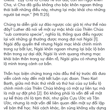
Cha, vì Cha đã giấu không cho bậc khôn ngoan thông
thái biết những điều này, nhưng lại mặc khải cho những
người bé mọn.” (Mt 11:25).
Chúng ta diễn giải sự đảo ngược các giá trị như thế nào
đây? Luther đã nói về một sự mặc khải của Thiên Chúa
“sub contraria specie”, nghĩa là, thông qua điều ngược
lại với những gì thường được mong đợi nơi Ngài [1].
Ngài đầy quyền thế nhưng Ngài mạc khải chính mình
trong sự bất lực, Ngài khôn ngoan nhưng lại bộc lộ bản
thân trong sự dại dột, Ngài là vinh quang nhưng mạc
khải bản thân trong sự điên rồ, Ngài giàu có nhưng bộc
lộ mình trong cảnh cơ bần.
Thần học biện chứng trong nửa đầu thế kỷ trước đã đưa
viễn cảnh này đến một kết luận cực đoan. Theo Karl
Barth, giữa mô thức thứ nhất và thứ hai của sự biểu lộ
chính mình của Thiên Chúa không có một sự liên tục mà
là một sự đột phá [2]. Đó không phải là vấn đề về một
sự kế thừa chỉ là tạm thời, như giữa Cựu Ước và Tân
Ước, nhưng là một vấn đề liên quan đến một sự đối lập
về bản thể học. Nói cách khác, ân sủng không xây dựng