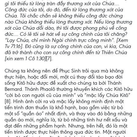
gì tôi thiếu từ lòng tràn đầy thương xót của Chúa....
Công đức của tôi, do đó, đến từ lòng thương xót của
Chúa. Tôi chắc chắn sẽ không thiếu công đức chừng
nào Chúa không thiếu lòng thương xót. Nếu lòng thương
xót của Chúa dồi dào, thì tôi được phong phú về công
đức.... Có lẽ tôi sẽ hát về sự công chính của tôi chăng?
“Lạy Chúa, chỉ mình Ngài chính trực công minh”. [Xem
Tv 71:16]. Đó cũng là sự công chính của con, vì kìa, Chúa
đã trở thành cho con sự công chính đến từ Thiên Chúa
[xin xem 1 Cô 1:30]
[7].
Chúng ta không nên để Phục Sinh trôi qua mà không
thực hiện, hoặc đổi mới, một cú thay đổi táo bạo đời
sống Kitô hữu được đề xuất cho chúng ta bởi Thánh
Bernard. Thánh Phaolô thường khuyến khích các Kitô hữu
“cởi bỏ con người cũ của mình” và “mặc lấy Chúa Kitô”
[8]. Hình ảnh cởi ra và mặc lấy không minh định một
tiến trình đơn thuần là khổ hạnh, bao gồm việc từ bỏ
một số “quần áo” nhất định, và thay vào đó bằng những
quần áo mới, nghĩa là, từ bỏ những tính hư nết xấu và
đạt đến những phẩm hạnh. Nhưng, trên hết, đó là một
tiến trình được thực hiện thông qua đức tin. Một người