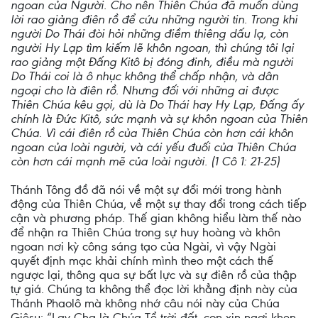
ngoan của Người. Cho nên Thiên Chúa đã muốn dùng
lời rao giảng điên rồ để cứu những người tin. Trong khi
người Do Thái đòi hỏi những điềm thiêng dấu lạ, còn
người Hy Lạp tìm kiếm lẽ khôn ngoan, thì chúng tôi lại
rao giảng một Đấng Kitô bị đóng đinh, điều mà người
Do Thái coi là ô nhục không thể chấp nhận, và dân
ngoại cho là điên rồ. Nhưng đối với những ai được
Thiên Chúa kêu gọi, dù là Do Thái hay Hy Lạp, Đấng ấy
chính là Đức Kitô, sức mạnh và sự khôn ngoan của Thiên
Chúa. Vì cái điên rồ của Thiên Chúa còn hơn cái khôn
ngoan của loài người, và cái yếu đuối của Thiên Chúa
còn hơn cái mạnh mẽ của loài người. (1 Cô 1: 21-25)
Thánh Tông đồ đã nói về một sự đổi mới trong hành
động của Thiên Chúa, về một sự thay đổi trong cách tiếp
cận và phương pháp. Thế gian không hiểu làm thế nào
để nhận ra Thiên Chúa trong sự huy hoàng và khôn
ngoan nơi kỳ công sáng tạo của Ngài, vì vậy Ngài
quyết định mạc khải chính mình theo một cách thế
ngược lại, thông qua sự bất lực và sự điên rồ của thập
tự giá. Chúng ta không thể đọc lời khẳng định này của
Thánh Phaolô mà không nhớ câu nói này của Chúa
Giêsu: “Lạy Cha là Chúa Tể trời đất, con xin ngợi khen