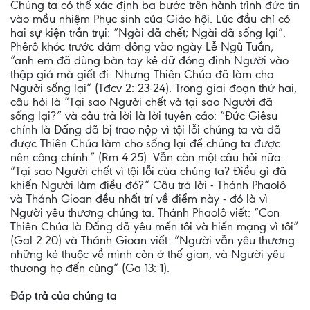
Chúng ta có thể xác định ba bước trên hành trình đức tin
vào mầu nhiệm Phục sinh của Giáo hội. Lúc đầu chỉ có
hai sự kiện trần trụi: “Ngài đã chết; Ngài đã sống lại”.
Phêrô khóc trước đám đông vào ngày Lễ Ngũ Tuần,
“anh em đã dùng bàn tay kẻ dữ đóng đinh Người vào
thập giá mà giết đi. Nhưng Thiên Chúa đã làm cho
Người sống lại” (Tđcv 2: 23-24). Trong giai đoạn thứ hai,
câu hỏi là “Tại sao Người chết và tại sao Người đã
sống lại?” và câu trả lời là lời tuyên cáo: “Đức Giêsu
chính là Đấng đã bị trao nộp vì tội lỗi chúng ta và đã
được Thiên Chúa làm cho sống lại để chúng ta được
nên công chính.” (Rm 4:25). Vẫn còn một câu hỏi nữa:
“Tại sao Người chết vì tội lỗi của chúng ta? Điều gì đã
khiến Người làm điều đó?” Câu trả lời - Thánh Phaolô
và Thánh Gioan đều nhất trí về điểm này - đó là vì
Người yêu thương chúng ta. Thánh Phaolô viết: “Con
Thiên Chúa là Đấng đã yêu mến tôi và hiến mạng vì tôi”
(Gal 2:20) và Thánh Gioan viết: “Người vẫn yêu thương
những kẻ thuộc về mình còn ở thế gian, và Người yêu
thương họ đến cùng” (Ga 13: 1).
Đáp trả của chúng ta