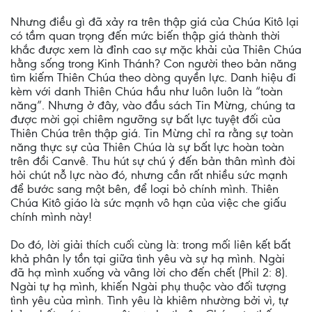
Nhưng điều gì đã xảy ra trên thập giá của Chúa Kitô lại
có tầm quan trọng đến mức biến thập giá thành thời
khắc được xem là đỉnh cao sự mặc khải của Thiên Chúa
hằng sống trong Kinh Thánh? Con người theo bản năng
tìm kiếm Thiên Chúa theo dòng quyền lực. Danh hiệu đi
kèm với danh Thiên Chúa hầu như luôn luôn là “toàn
năng”. Nhưng ở đây, vào đầu sách Tin Mừng, chúng ta
được mời gọi chiêm ngưỡng sự bất lực tuyệt đối của
Thiên Chúa trên thập giá. Tin Mừng chỉ ra rằng sự toàn
năng thực sự của Thiên Chúa là sự bất lực hoàn toàn
trên đồi Canvê. Thu hút sự chú ý đến bản thân mình đòi
hỏi chút nỗ lực nào đó, nhưng cần rất nhiều sức mạnh
để bước sang một bên, để loại bỏ chính mình. Thiên
Chúa Kitô giáo là sức mạnh vô hạn của việc che giấu
chính mình này!
Do đó, lời giải thích cuối cùng là: trong mối liên kết bất
khả phân ly tồn tại giữa tình yêu và sự hạ mình. Ngài
đã hạ mình xuống và vâng lời cho đến chết (Phil 2: 8).
Ngài tự hạ mình, khiến Ngài phụ thuộc vào đối tượng
tình yêu của mình. Tình yêu là khiêm nhường bởi vì, tự