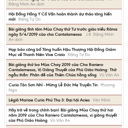
Đặng Minh An dịch
Hội Đồng Hồng Y Cố Vấn hoàn thành dự thảo tông hiến
mới
Đặng Tự Do
Bài giảng tĩnh tâm Mùa Chay thứ Tư trước giáo triều Rôma
ngày 5/4/2019 của cha Cantalamessa
J.B. Đặng Minh
An dịch
Họp báo công bố Tông huấn Hậu Thượng Hội Đồng Giám
Mục về Thanh Niên Vive Cristo
Đặng Tự Do
Bài giảng thứ ba Mùa Chay 2019 của Cha Raniero
Cantalamessa, Vị Giảng Thuyết của Phủ Giáo Hoàng: Thờ
ngẫu thần: Phản đề của Thiên Chúa hằng sống
Vũ Văn An
Curia Tân Sơn Nhì - Mừng Lễ Đức Mẹ Truyền Tin
Phương
Nga
Lêgiô Mariae Curia Phú Thọ 3: Đại hội Acies
Văn Minh
Hãy trở về trong chính bạn! Bài giảng Mùa Chay thứ hai
năm 2019 của Cha Raniero Cantalamessa, vị giảng thuyết
của Phủ Giáo Hoàng
Vũ Văn An