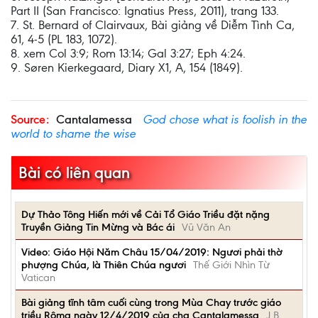
Part II (San Francisco: Ignatius Press, 2011), trang 133.
7. St. Bernard of Clairvaux, Bài giảng về Diễm Tình Ca,
61, 4-5 (PL 183, 1072).
8. xem Col 3:9; Rom 13:14; Gal 3:27; Eph 4:24.
9. Søren Kierkegaard, Diary X1, A, 154 (1849).
Source:
Cantalamessa
God chose what is foolish in the
world to shame the wise
Bài có liên quan
Dự Thảo Tông Hiến mới về Cải Tổ Giáo Triều đặt nặng
Truyền Giảng Tin Mừng và Bác ái
Vũ Văn An
Video: Giáo Hội Năm Châu 15/04/2019: Ngươi phải thờ
phượng Chúa, là Thiên Chúa ngươi
Thế Giới Nhìn Từ
Vatican
Bài giảng tĩnh tâm cuối cùng trong Mùa Chay trước giáo
triều Rôma ngày 12/4/2019 của cha Cantalamessa
J.B.