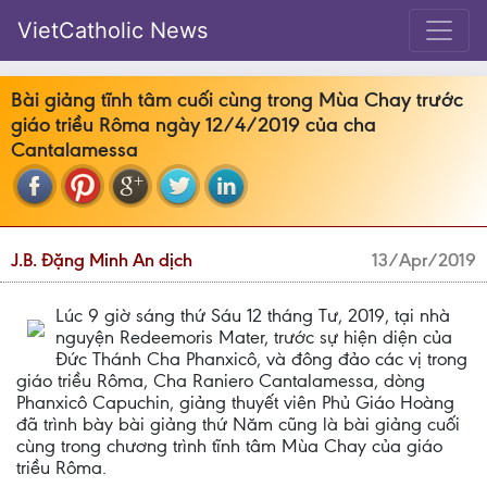
VietCatholic News
Bài giảng tĩnh tâm cuối cùng trong Mùa Chay trước
giáo triều Rôma ngày 12/4/2019 của cha
Cantalamessa
J.B. Đặng Minh An dịch
13/Apr/2019
Lúc 9 giờ sáng thứ Sáu 12 tháng Tư, 2019, tại nhà
nguyện Redeemoris Mater, trước sự hiện diện của
Đức Thánh Cha Phanxicô, và đông đảo các vị trong
giáo triều Rôma, Cha Raniero Cantalamessa, dòng
Phanxicô Capuchin, giảng thuyết viên Phủ Giáo Hoàng
đã trình bày bài giảng thứ Năm cũng là bài giảng cuối
cùng trong chương trình tĩnh tâm Mùa Chay của giáo
triều Rôma.