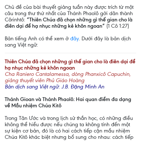
Chủ đề của bài thuyết giảng tuần này được trích từ một
câu trong thư thứ nhất của Thánh Phaolô gởi dân thành
Côrinhtô:
“Thiên Chúa đã chọn những gì thế gian cho là
điên dại để hạ nhục những kẻ khôn ngoan”
(1 Cô 1:27)
Bản tiếng Anh có thể xem ở
đây
. Dưới đây là bản dịch
sang Việt ngữ:
Thiên Chúa đã chọn những gì thế gian cho là điên dại để
hạ nhục những kẻ khôn ngoan
Cha Raniero Cantalamessa, dòng Phanxicô Capuchin,
giảng thuyết viên Phủ Giáo Hoàng
Bản dịch sang Việt ngữ: J.B. Đặng Minh An
Thánh Gioan và Thánh Phaolô: Hai quan điểm đa dạng
về Mầu nhiệm Chúa Kitô
Trong Tân Ước và trong lịch sử thần học, có những điều
không thể hiểu được nếu chúng ta không tính đến một
sự kiện cơ bản, đó là có hai cách tiếp cận mầu nhiệm
Chúa Kitô khác biệt nhưng bổ sung cho nhau: cách tiếp