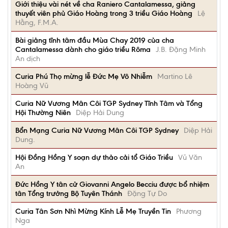
Giới thiệu vài nét về cha Raniero Cantalamessa, giảng
thuyết viên phủ Giáo Hoàng trong 3 triều Giáo Hoàng
Lệ
Hằng, F.M.A.
Bài giảng tĩnh tâm đầu Mùa Chay 2019 của cha
Cantalamessa dành cho giáo triều Rôma
J.B. Đặng Minh
An dịch
Curia Phú Thọ mừng lễ Đức Mẹ Vô Nhiễm
Martino Lê
Hoàng Vũ
Curia Nữ Vương Mân Côi TGP Sydney Tĩnh Tâm và Tổng
Hội Thường Niên
Diệp Hải Dung
Bổn Mạng Curia Nữ Vương Mân Côi TGP Sydney
Diệp Hải
Dung.
Hội Đồng Hồng Y soạn dự thảo cải tổ Giáo Triều
Vũ Văn
An
Đức Hồng Y tân cử Giovanni Angelo Becciu được bổ nhiệm
tân Tổng trưởng Bộ Tuyên Thánh
Đặng Tự Do
Curia Tân Sơn Nhì Mừng Kính Lễ Mẹ Truyền Tin
Phương
Nga