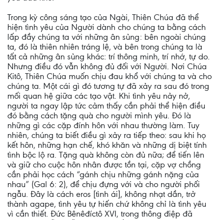
Trong kỳ công sáng tạo của Ngài, Thiên Chúa đã thể
hiện tình yêu của Người dành cho chúng ta bằng cách
lấp đầy chúng ta với những ân sủng: bên ngoài chúng
ta, đó là thiên nhiên tráng lệ, và bên trong chúng ta là
tất cả những ân sủng khác: trí thông minh, trí nhớ, tự do.
Nhưng điều đó vẫn không đủ đối với Người. Nơi Chúa
Kitô, Thiên Chúa muốn chịu đau khổ với chúng ta và cho
chúng ta. Một cái gì đó tương tự đã xảy ra sau đó trong
mối quan hệ giữa các tạo vật. Khi tình yêu nảy nở,
người ta ngay lập tức cảm thấy cần phải thể hiện điều
đó bằng cách tặng quà cho người mình yêu. Đó là
những gì các cặp đính hôn với nhau thường làm. Tuy
nhiên, chúng ta biết điều gì xảy ra tiếp theo: sau khi họ
kết hôn, những hạn chế, khó khăn và những dị biệt tính
tình bộc lộ ra. Tặng quà không còn đủ nữa; để tiến lên
và giữ cho cuộc hôn nhân được tồn tại, cặp vợ chồng
cần phải học cách “gánh chịu những gánh nặng của
nhau” (Gal 6: 2), để chịu đựng với và cho người phối
ngẫu. Đây là cách eros [tình ái], không nhạt dần, trở
thành agape, tình yêu tự hiến chứ không chỉ là tình yêu
vì cần thiết. Đức Bênêđíctô XVI, trong thông điệp đã