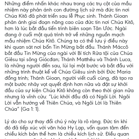
Những điểm nhấn khác nhau trong các trụ cột của mầu
nhiệm này phản ánh con đường lịch sử mà đức tin nơi
Chúa Kitô đã phát triển sau lễ Phục sinh. Thánh Gioan
phản ánh giai đoạn nâng cao của đức tin nơi Chúa Kitô,
hơn là lúc bắt đầu tiến trình biên soạn Tân Ước. Ngài
đang ở cuối một quá trình trở về những nguồn mạch
mầu nhiệm Chúa Kitô. Chúng ta có thể lưu ý điều này
khi quan sát nơi bốn Tin Mừng bắt đầu. Thánh Máccô
bắt đầu Tin Mừng của ngài với Bí tích Rửa tội của Chúa
Giêsu tại sông Giócđan; Thánh Matthêu và Thánh Luca,
là những người đến sau, lùi lại một bước và bắt đầu với
những trình thuật kể về Chúa Giêsu sinh bởi Đức Maria
đồng trinh; Thánh Gioan, người viết cuối cùng, đã tạo ra
một bước nhảy vọt quyết định hơn nữa và đặt sự khởi
đầu của sự kiện Chúa Kitô không còn theo thời gian nữa
nhưng là vĩnh cửu: “Lúc khởi đầu đã có Ngôi Lời. Ngôi
Lời vẫn hướng về Thiên Chúa, và Ngôi Lời là Thiên
Chúa” (Ga 1: 1).
Lý do cho sự thay đổi chú ý này là rõ ràng. Đức tin khi
đó đã tiếp xúc với văn hóa Hy Lạp, vốn quan tâm đến
chiều kích bản thể hơn là chiều kích lịch sử. Điều quan