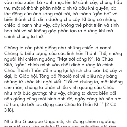
vào mùa xuân. Lá xanh mọc lên từ cành cây; chúng hấp
thụ một số thành phần nhất định từ bầu khí quyển, do
tác động của ánh sáng mặt trời, trở thành “gắn bó” và
biến thành chất dinh dưỡng cho cây. Không có những
chiếc lá xanh như vậy, cây không thể phát triển và sinh
hoa trái và sẽ không góp phần tạo ra dưỡng khí mà
chính chúng ta thở.
Chúng ta cần phải giống như những chiếc lá xanh!
Chúng là biểu tượng của các linh hồn Thánh Thể, những
người khi chiêm ngưỡng “Mặt trời công lý”, là Chúa
Kitô, “gắn” chính mình vào chất dinh dưỡng là chính
Chúa Thánh Thần để mang lại lợi ích cho toàn bộ cây vĩ
đại, là Giáo hội. Tông đồ Phaolô nói về điều này bằng
những từ khác khi ngài viết: “Tất cả chúng ta, mặt không
che màn, chúng ta phản chiếu vinh quang của Chúa
như một bức gương; như vậy, chúng ta được biến đổi
nên giống cũng một hình ảnh đó, ngày càng trở nên rực
rỡ hơn, do bởi tác động của Chúa là Thần Khí.” (2 Cô
3:18).
Nhà thơ Giuseppe Ungaretti, khi đang chiêm ngưỡng