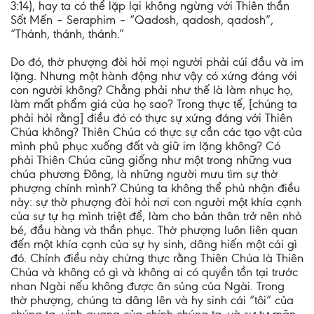
3:14), hay ta có thể lặp lại không ngừng với Thiên thần
Sốt Mến – Seraphim – “Qadosh, qadosh, qadosh”,
“Thánh, thánh, thánh.”
Do đó, thờ phượng đòi hỏi mọi người phải cúi đầu và im
lặng. Nhưng một hành động như vậy có xứng đáng với
con người không? Chẳng phải như thế là làm nhục họ,
làm mất phẩm giá của họ sao? Trong thực tế, [chúng ta
phải hỏi rằng] điều đó có thực sự xứng đáng với Thiên
Chúa không? Thiên Chúa có thực sự cần các tạo vật của
mình phủ phục xuống đất và giữ im lặng không? Có
phải Thiên Chúa cũng giống như một trong những vua
chúa phương Đông, là những người mưu tìm sự thờ
phượng chính mình? Chúng ta không thể phủ nhận điều
này: sự thờ phượng đòi hỏi nơi con người một khía cạnh
của sự tự hạ mình triệt để, làm cho bản thân trở nên nhỏ
bé, đầu hàng và thần phục. Thờ phượng luôn liên quan
đến một khía cạnh của sự hy sinh, dâng hiến một cái gì
đó. Chính điều này chứng thực rằng Thiên Chúa là Thiên
Chúa và không có gì và không ai có quyền tồn tại trước
nhan Ngài nếu không được ân sủng của Ngài. Trong
thờ phượng, chúng ta dâng lên và hy sinh cái “tôi” của