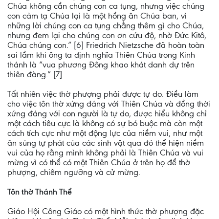
Chúa không cần chúng con ca tụng, nhưng việc chúng
con cảm tạ Chúa lại là một hồng ân Chúa ban, vì
những lời chúng con ca tụng chẳng thêm gì cho Chúa,
nhưng đem lại cho chúng con ơn cứu độ, nhờ Ðức Kitô,
Chúa chúng con.” [6] Friedrich Nietzsche đã hoàn toàn
sai lầm khi ông ta định nghĩa Thiên Chúa trong Kinh
thánh là “vua phương Đông khao khát danh dự trên
thiên đàng.” [7]
Tất nhiên việc thờ phượng phải được tự do. Điều làm
cho việc tôn thờ xứng đáng với Thiên Chúa và đồng thời
xứng đáng với con người là tự do, được hiểu không chỉ
một cách tiêu cực là không có sự bó buộc mà còn một
cách tích cực như một động lực của niềm vui, như một
ân sủng tự phát của các sinh vật qua đó thể hiện niềm
vui của họ rằng mình không phải là Thiên Chúa và vui
mừng vì có thể có một Thiên Chúa ở trên họ để thờ
phượng, chiêm ngưỡng và cử mừng.
Tôn thờ Thánh Thể
Giáo Hội Công Giáo có một hình thức thờ phượng đặc