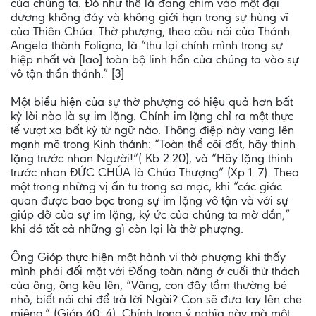
của chúng ta. Đó như thể là đang chìm vào một đại
dương không đáy và không giới hạn trong sự hùng vĩ
của Thiên Chúa. Thờ phượng, theo câu nói của Thánh
Angela thành Foligno, là “thu lại chính mình trong sự
hiệp nhất và [lao] toàn bộ linh hồn của chúng ta vào sự
vô tận thần thánh.” [3]
Một biểu hiện của sự thờ phượng có hiệu quả hơn bất
kỳ lời nào là sự im lặng. Chính im lặng chỉ ra một thực
tế vượt xa bất kỳ từ ngữ nào. Thông điệp này vang lên
mạnh mẽ trong Kinh thánh: “Toàn thể cõi đất, hãy thinh
lặng trước nhan Người!”( Kb 2:20), và “Hãy lặng thinh
trước nhan ĐỨC CHÚA là Chúa Thượng” (Xp 1: 7). Theo
một trong những vị ẩn tu trong sa mạc, khi “các giác
quan được bao bọc trong sự im lặng vô tận và với sự
giúp đỡ của sự im lặng, ký ức của chúng ta mờ dần,”
khi đó tất cả những gì còn lại là thờ phượng.
Ông Gióp thực hiện một hành vi thờ phượng khi thấy
mình phải đối mặt với Đấng toàn năng ở cuối thử thách
của ông, ông kêu lên, “Vâng, con đây tầm thường bé
nhỏ, biết nói chi để trả lời Ngài? Con sẽ đưa tay lên che
miệng.” (Gióp 40: 4). Chính trong ý nghĩa này mà một