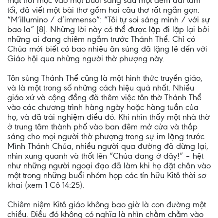
mặt trời mọc vào một buổi sáng sau một đêm dài tăm
tối, đã viết một bài thơ gồm hai câu thơ rất ngắn gọn:
“M’illumino / d’immenso”: “Tôi tự soi sáng mình / với sự
bao la” [8]. Những lời này có thể được lặp đi lặp lại bởi
những ai đang chiêm ngắm trước Thánh Thể. Chỉ có
Chúa mới biết có bao nhiêu ân sủng đã lặng lẽ đến với
Giáo hội qua những người thờ phượng này.
Tôn sùng Thánh Thể cũng là một hình thức truyền giáo,
và là một trong số những cách hiệu quả nhất. Nhiều
giáo xứ và cộng đồng đã thêm việc tôn thờ Thánh Thể
vào các chương trình hàng ngày hoặc hàng tuần của
họ, và đã trải nghiệm điều đó. Khi nhìn thấy một nhà thờ
ở trung tâm thành phố vào ban đêm mở cửa và thắp
sáng cho mọi người thờ phượng trong sự im lặng trước
Mình Thánh Chúa, nhiều người qua đường đã dừng lại,
nhìn xung quanh và thốt lên “Chúa đang ở đây!” – hệt
như những người ngoại đạo đã làm khi họ đặt chân vào
một trong những buổi nhóm họp các tín hữu Kitô thời sơ
khai (xem 1 Cô 14:25).
Chiêm niệm Kitô giáo không bao giờ là con đường một
chiều. Điều đó không có nghĩa là nhìn chằm chằm vào