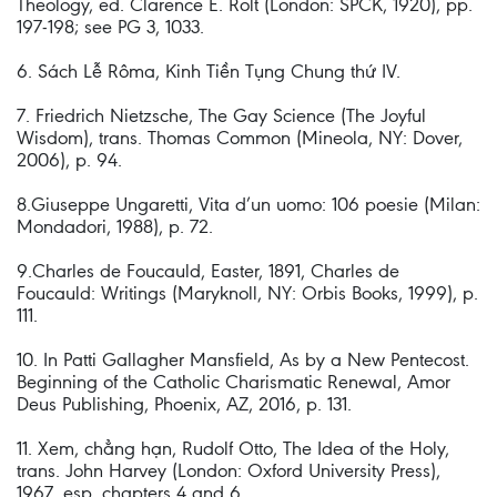
Theology, ed. Clarence E. Rolt (London: SPCK, 1920), pp.
197-198; see PG 3, 1033.
6. Sách Lễ Rôma, Kinh Tiền Tụng Chung thứ IV.
7. Friedrich Nietzsche, The Gay Science (The Joyful
Wisdom), trans. Thomas Common (Mineola, NY: Dover,
2006), p. 94.
8.Giuseppe Ungaretti, Vita d’un uomo: 106 poesie (Milan:
Mondadori, 1988), p. 72.
9.Charles de Foucauld, Easter, 1891, Charles de
Foucauld: Writings (Maryknoll, NY: Orbis Books, 1999), p.
111.
10. In Patti Gallagher Mansfield, As by a New Pentecost.
Beginning of the Catholic Charismatic Renewal, Amor
Deus Publishing, Phoenix, AZ, 2016, p. 131.
11. Xem, chẳng hạn, Rudolf Otto, The Idea of the Holy,
trans. John Harvey (London: Oxford University Press),
1967, esp. chapters 4 and 6.