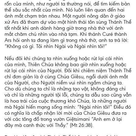
rốn của mình, như người ta thường nói, để tìm kiếm bản
thể sâu sắc nhất của mình. Nó luôn liên quan đến hai
ánh mắt chạm trán nhau. Một người nông dân ở giáo
xứ Ars đã tham dự vào một hình thái tôn sùng Thánh Thể
tốt nhất khi anh dành hàng giờ trong nhà thờ với ánh
mắt chăm chú nhìn vào nhà tạm. Khi thánh Curé thành
Ars hỏi anh ta đang làm gì trong nhà thờ, anh ta trả lời:
“Không có gì. Tôi nhìn Ngài và Ngài nhìn tôi!”
Nếu đôi khi chúng ta nhìn xuống hoặc rút lại cái nhìn
của mình, Thiên Chúa không bao giờ nhìn xuống hoặc
rút lại cái nhìn của Người. Đôi khi chiêm niệm Thánh Thể
chỉ đơn giản là ở cùng Chúa Giêsu, ngồi dưới ánh mắt
của Người, cho Người niềm vui nhìn ngắm chúng ta.
Cho dù chúng ta chỉ là những tạo vật, không đáng chi
và chỉ là những người tội lỗi, chúng ta dẫu sao cũng vẫn
là hoa trái của cuộc thương khó Chúa, là những người
mà Ngài hiến mạng sống mình: “Ngài nhìn tôi!” Điều đó
có nghĩa là chấp nhận lời mời của Chúa Giêsu đưa ra
với các tông đồ trong vườn Giệtsimani “Anh em ở lại
đây mà canh thức với Thầy.” (Mt 26:38).