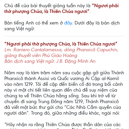
Chủ đề của bài thuyết giảng tuần này là
“Ngươi phải
thờ phượng Chúa, là Thiên Chúa ngươi”
.
Bản tiếng Anh có thể xem ở
đây
. Dưới đây là bản dịch
sang Việt ngữ:
“Ngươi phải thờ phượng Chúa, là Thiên Chúa ngươi”
Lm. Raniero Cantalamessa, dòng Phanxicô Capuchin,
giảng thuyết viên Phủ Giáo Hoàng
Bản dịch sang Việt ngữ: J.B. Đặng Minh An
Năm nay là tám trăm năm sau cuộc gặp gỡ giữa Thánh
Phanxicô thành Assisi và Quốc vương Ai Cập al-Kamil
vào năm 1219. Tôi đề cập đến biến cố đó trong bối cảnh
này vì một chi tiết liên quan đến chủ đề suy niệm của
chúng ta về Thiên Chúa hằng sống. Sau khi trở về từ
chuyến đi sang Trung Đông năm 1219, Thánh Phanxicô
đã viết một bức thư gửi cho “Các Nhà Cầm quyền của
người dân”. Trong đó, giữa những điều khác, ngài nói:
“Hãy nhận ra rằng Thiên Chúa được thần dân của các