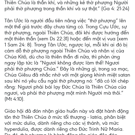
Thiên Chúa là thần khí, và những kẻ thờ phượng Người
phải thờ phượng trong thần khí và sự thật.” (Ga 4: 21-24)
Tân Ước là người đầu tiên nâng việc “thờ phượng” lên
một thế giá trước đây chưa từng có. Trong Cựu Ước, sự
thờ phượng, ngoài Thiên Chúa, đôi khi được hướng đến
một thiên thần (xem Ds 22:31) hoặc đến một vị vua (xem
1 Sam 24: 8). Trong Tân Ước, ngược lại, mỗi khi ai đó bị
cám dỗ thờ phượng ngoài Thiên Chúa và nhân vị của
Chúa Kitô, dù cho là thiên thần đi nữa, thì phản ứng
ngay lập tức là “Ngươi không được làm thế! Ngươi
phải thờ phượng Chúa.” Đây là những gì, trong sa mạc,
Chúa Giêsu đã nhắc nhở với một giọng khinh miệt satan
sau khi nó yêu cầu ngài thờ phượng nó: “đã có lời chép
rằng: Ngươi phải bái lạy Đức Chúa là Thiên Chúa của
ngươi, và phải thờ phượng một mình Người mà thôi.”
(Mt 4:10).
Giáo hội đã đón nhận giáo huấn này và đặt hành động
tôn thờ Thiên Chúa ở mức tối thượng - latria, phân biệt
với mức dulia, dành riêng cho các vị thánh, và mức
hyperdulia, được dành riêng cho Đức Trinh Nữ Maria.