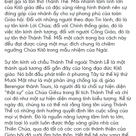
biệt gọi là tôn thờ Thánh Thể. Mỗi nhánh tâm linh lớn
của Kitô giáo đều có đặc sủng riêng hình thành nên sự
đóng góp của nhánh ấy cho sự phong phú của toàn
Giáo hội. Đối với những người theo đạo Tin lành, đó là
sự tôn kính Lời Chúa; đối với Chính thống giáo, đó là
việc tôn kính ảnh tượng; đối với người Công Giáo, đó là
sự tôn thờ Thánh Thể. Mỗi một cách trong ba cách này
đều đạt được cùng một mục đích chung là chiêm
ngưỡng Chúa Kitô trong mầu nhiệm của Ngài.
Sự tôn kính và chầu Thánh Thể ngoài Thánh Lễ là một
thành quả tương đối gần đây của lòng đạo đức Kitô
giáo. Nó bắt đầu phát triển ở phương Tây từ thế kỷ thứ
Mười Một như là một phản ứng chống lại dị giáo
Berengar thành Tours, là người đã từ chối sự hiện diện
“thật sự” của Chúa Giêsu trong Bí tích Thánh Thể và chỉ
coi đó như một sự hiện diện mang tính biểu tượng. Kể từ
ngày đó, chúng ta có thể nói rằng lòng tôn sùng Thánh
Thể có những ảnh hưởng quyết định lên cuộc sống của
mọi vị thánh. Đó là nguồn năng lượng tâm linh to lớn,
một loại lò sưởi luôn được thắp sáng giữa nhà của
Thiên Chúa, qua đó tất cả các con cái thánh thiện của
Giáo hội đã sưởi ấm bản thân. Hết thế hệ này sang thế