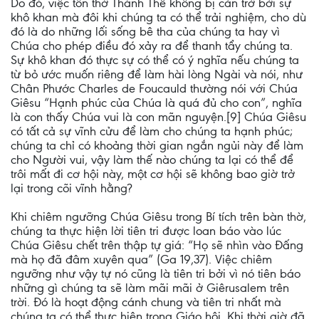
Do đó, việc tôn thờ Thánh Thể không bị cản trở bởi sự
khô khan mà đôi khi chúng ta có thể trải nghiệm, cho dù
đó là do những lối sống bê tha của chúng ta hay vì
Chúa cho phép điều đó xảy ra để thanh tẩy chúng ta.
Sự khô khan đó thực sự có thể có ý nghĩa nếu chúng ta
từ bỏ ước muốn riêng để làm hài lòng Ngài và nói, như
Chân Phước Charles de Foucauld thường nói với Chúa
Giêsu “Hạnh phúc của Chúa là quá đủ cho con”, nghĩa
là con thấy Chúa vui là con mãn nguyện.[9] Chúa Giêsu
có tất cả sự vĩnh cửu để làm cho chúng ta hạnh phúc;
chúng ta chỉ có khoảng thời gian ngắn ngủi này để làm
cho Người vui, vậy làm thế nào chúng ta lại có thể để
trôi mất đi cơ hội này, một cơ hội sẽ không bao giờ trở
lại trong cõi vĩnh hằng?
Khi chiêm ngưỡng Chúa Giêsu trong Bí tích trên bàn thờ,
chúng ta thực hiện lời tiên tri được loan báo vào lúc
Chúa Giêsu chết trên thập tự giá: “Họ sẽ nhìn vào Đấng
mà họ đã đâm xuyên qua” (Ga 19,37). Việc chiêm
ngưỡng như vậy tự nó cũng là tiên tri bởi vì nó tiên báo
những gì chúng ta sẽ làm mãi mãi ở Giêrusalem trên
trời. Đó là hoạt động cánh chung và tiên tri nhất mà
chúng ta có thể thực hiện trong Giáo hội. Khi thời giờ đã