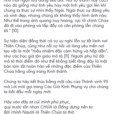
như một ngọn lửa đang tiêu đốt. Nỗi sợ thánh này cách
nào đó giống như tình yêu hay một tình yêu gợi lên khi
chúng ta thực sự nhìn thấy Ngài. Ngài thực sự đáng yêu
và xinh đẹp, nhưng chúng tôi không thấy hình ảnh nào.
Như thể trong ánh quang huy hoàng, rực rỡ chính Chúa
đã đi vào phòng và lấp đầy cả căn phòng lẫn chúng
tôi.” [10]
Sự hiện diện đồng thời cả sự uy nghi lẫn sự tốt lành nơi
Thiên Chúa, cũng như nỗi sợ hãi và lòng yêu mến nơi
tạo vật là một “mầu nhiệm đầy cảm hứng và hấp dẫn”,
như các học giả tôn giáo mô tả [11]. Người phụ nữ đã
mô tả thời điểm đó như thế không biết rằng đây là một
bản tóm tắt hoàn hảo về những đặc điểm của Thiên
Chúa hằng sống trong Kinh thánh.
Chúng ta hãy kết thúc bằng một câu của Thánh vịnh 95
mà Lời mời gọi trong Các Giờ Kinh Phụng vụ cho chúng
ta bắt đầu mỗi ngày mới:
Hãy vào đây ta cúi mình phủ phục,
quỳ trước tôn nhan CHÚA là Đấng dựng nên ta.
Bởi chính Người là Thiên Chúa ta thờ,