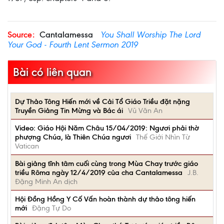
Source:
Cantalamessa
You Shall Worship The Lord
Your God - Fourth Lent Sermon 2019
Bài có liên quan
Dự Thảo Tông Hiến mới về Cải Tổ Giáo Triều đặt nặng
Truyền Giảng Tin Mừng và Bác ái
Vũ Văn An
Video: Giáo Hội Năm Châu 15/04/2019: Ngươi phải thờ
phượng Chúa, là Thiên Chúa ngươi
Thế Giới Nhìn Từ
Vatican
Bài giảng tĩnh tâm cuối cùng trong Mùa Chay trước giáo
triều Rôma ngày 12/4/2019 của cha Cantalamessa
J.B.
Đặng Minh An dịch
Hội Đồng Hồng Y Cố Vấn hoàn thành dự thảo tông hiến
mới
Đặng Tự Do