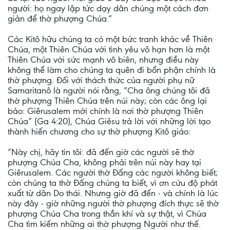
người: họ ngay lập tức dạy dân chúng một cách đơn
giản để thờ phượng Chúa.”
Các Kitô hữu chúng ta có một bức tranh khác về Thiên
Chúa, một Thiên Chúa với tình yêu vô hạn hơn là một
Thiên Chúa với sức mạnh vô biên, nhưng điều này
không thể làm cho chúng ta quên đi bổn phận chính là
thờ phượng. Đối với thách thức của người phụ nữ
Samaritanô là người nói rằng, “Cha ông chúng tôi đã
thờ phượng Thiên Chúa trên núi này; còn các ông lại
bảo: Giêrusalem mới chính là nơi thờ phượng Thiên
Chúa” (Ga 4:20), Chúa Giêsu trả lời với những lời tạo
thành hiến chương cho sự thờ phượng Kitô giáo:
“Này chị, hãy tin tôi: đã đến giờ các người sẽ thờ
phượng Chúa Cha, không phải trên núi này hay tại
Giêrusalem. Các người thờ Đấng các người không biết;
còn chúng ta thờ Đấng chúng ta biết, vì ơn cứu độ phát
xuất từ dân Do thái. Nhưng giờ đã đến - và chính là lúc
này đây - giờ những người thờ phượng đích thực sẽ thờ
phượng Chúa Cha trong thần khí và sự thật, vì Chúa
Cha tìm kiếm những ai thờ phượng Người như thế.