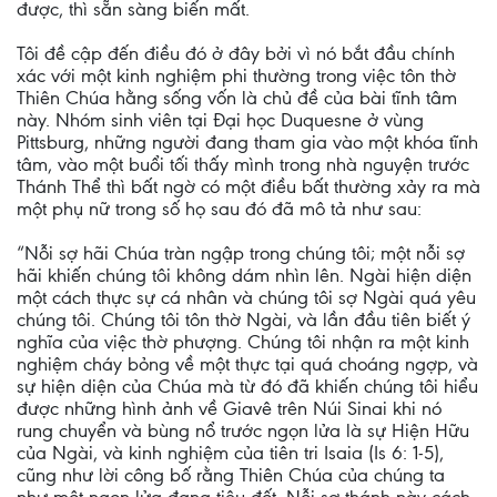
được, thì sẵn sàng biến mất.
Tôi đề cập đến điều đó ở đây bởi vì nó bắt đầu chính
xác với một kinh nghiệm phi thường trong việc tôn thờ
Thiên Chúa hằng sống vốn là chủ đề của bài tĩnh tâm
này. Nhóm sinh viên tại Đại học Duquesne ở vùng
Pittsburg, những người đang tham gia vào một khóa tĩnh
tâm, vào một buổi tối thấy mình trong nhà nguyện trước
Thánh Thể thì bất ngờ có một điều bất thường xảy ra mà
một phụ nữ trong số họ sau đó đã mô tả như sau:
“Nỗi sợ hãi Chúa tràn ngập trong chúng tôi; một nỗi sợ
hãi khiến chúng tôi không dám nhìn lên. Ngài hiện diện
một cách thực sự cá nhân và chúng tôi sợ Ngài quá yêu
chúng tôi. Chúng tôi tôn thờ Ngài, và lần đầu tiên biết ý
nghĩa của việc thờ phượng. Chúng tôi nhận ra một kinh
nghiệm cháy bỏng về một thực tại quá choáng ngợp, và
sự hiện diện của Chúa mà từ đó đã khiến chúng tôi hiểu
được những hình ảnh về Giavê trên Núi Sinai khi nó
rung chuyển và bùng nổ trước ngọn lửa là sự Hiện Hữu
của Ngài, và kinh nghiệm của tiên tri Isaia (Is 6: 1-5),
cũng như lời công bố rằng Thiên Chúa của chúng ta