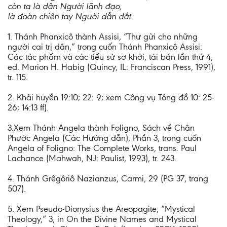
còn ta là dân Người lãnh đạo,
là đoàn chiên tay Người dẫn dắt.
1. Thánh Phanxicô thành Assisi, “Thư gửi cho những
người cai trị dân,” trong cuốn Thánh Phanxicô Assisi:
Các tác phẩm và các tiểu sử sơ khởi, tái bản lần thứ 4,
ed. Marion H. Habig (Quincy, IL: Franciscan Press, 1991),
tr. 115.
2. Khải huyền 19:10; 22: 9; xem Công vụ Tông đồ 10: 25-
26; 14:13 ff).
3.Xem Thánh Angela thành Foligno, Sách về Chân
Phước Angela (Các Hướng dẫn), Phần 3, trong cuốn
Angela of Foligno: The Complete Works, trans. Paul
Lachance (Mahwah, NJ: Paulist, 1993), tr. 243.
4. Thánh Grêgôriô Nazianzus, Carmi, 29 (PG 37, trang
507).
5. Xem Pseudo-Dionysius the Areopagite, “Mystical
Theology,” 3, in On the Divine Names and Mystical