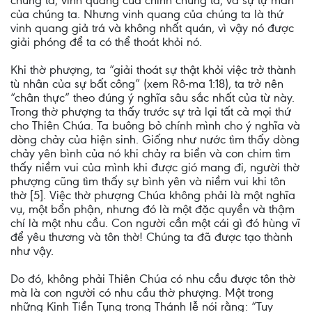
chúng ta, vinh quang của chính chúng ta, và sự tự mãn
của chúng ta. Nhưng vinh quang của chúng ta là thứ
vinh quang giả trá và không nhất quán, vì vậy nó được
giải phóng để ta có thể thoát khỏi nó.
Khi thờ phượng, ta “giải thoát sự thật khỏi việc trở thành
tù nhân của sự bất công” (xem Rô-ma 1:18), ta trở nên
“chân thực” theo đúng ý nghĩa sâu sắc nhất của từ này.
Trong thờ phượng ta thấy trước sự trả lại tất cả mọi thứ
cho Thiên Chúa. Ta buông bỏ chính mình cho ý nghĩa và
dòng chảy của hiện sinh. Giống như nước tìm thấy dòng
chảy yên bình của nó khi chảy ra biển và con chim tìm
thấy niềm vui của mình khi được gió mang đi, người thờ
phượng cũng tìm thấy sự bình yên và niềm vui khi tôn
thờ [5]. Việc thờ phượng Chúa không phải là một nghĩa
vụ, một bổn phận, nhưng đó là một đặc quyền và thậm
chí là một nhu cầu. Con người cần một cái gì đó hùng vĩ
để yêu thương và tôn thờ! Chúng ta đã được tạo thành
như vậy.
Do đó, không phải Thiên Chúa có nhu cầu được tôn thờ
mà là con người có nhu cầu thờ phượng. Một trong
những Kinh Tiền Tụng trong Thánh lễ nói rằng: “Tuy