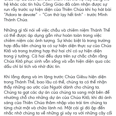
hệ khác các tín hữu Công Giáo đã cảm nhận được sự
run rẩy trước sự hiện diện của Thiên Chúa khi họ hát bài
“Adoro te devote” – “Con thờ lạy hết tình” - trước Mình
Thánh Chúa.
Những gì tôi nói về việc chầu và chiêm niệm Thánh Thể
có thể được áp dụng gần như hoàn toàn trong việc
chiêm niệm các ảnh tượng. Sự khác biệt là trong trường
hợp đầu tiên chúng ta có sự hiện diện thực sự của Chúa
Kitô và trong trường hợp thứ hai chỉ có sự hiện diện
trong ý tưởng. Cả hai đều dựa trên sự chắc chắn rằng
Chúa Kitô phục sinh vẫn sống và vẫn hiện diện qua các
dấu chỉ bí tích và nhờ đức tin.
Khi lắng đọng và im lặng trước Chúa Giêsu hiện diện
trong Thánh Thể, bao lâu có thể, chúng ta có thể nhận
thấy những ao ước của Người dành cho chúng ta.
Chúng ta gạt các dự án của chúng ta sang một bên để
nhường chỗ cho những dự án của Chúa Kitô; khi đó ánh
sáng của Thiên Chúa thâm nhập vào trái tim chúng ta
từng chút một và chữa lành nó. Một cái gì đó ập đến
nhắc nhở chúng ta về những gì xảy ra với những cây cối