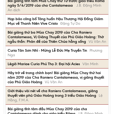
Bài giảng tĩnh tâm Mùa Chay thứ Tư trước giáo triều Rôma
ngày 5/4/2019 của cha Cantalamessa
J.B. Đặng Minh
An dịch
Họp báo công bố Tông huấn Hậu Thượng Hội Đồng Giám
Mục về Thanh Niên Vive Cristo
Đặng Tự Do
Bài giảng thứ ba Mùa Chay 2019 của Cha Raniero
Cantalamessa, Vị Giảng Thuyết của Phủ Giáo Hoàng: Thờ
ngẫu thần: Phản đề của Thiên Chúa hằng sống
Vũ Văn An
Curia Tân Sơn Nhì - Mừng Lễ Đức Mẹ Truyền Tin
Phương
Nga
Lêgiô Mariae Curia Phú Thọ 3: Đại hội Acies
Văn Minh
Hãy trở về trong chính bạn! Bài giảng Mùa Chay thứ hai
năm 2019 của Cha Raniero Cantalamessa, vị giảng thuyết
của Phủ Giáo Hoàng
Vũ Văn An
Giới thiệu vài nét về cha Raniero Cantalamessa, giảng
thuyết viên phủ Giáo Hoàng trong 3 triều Giáo Hoàng
Lệ
Hằng, F.M.A.
Bài giảng tĩnh tâm đầu Mùa Chay 2019 của cha
Cantalamessa dành cho giáo triều Rôma
J.B. Đặng Minh