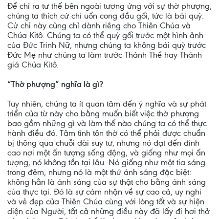
Để chỉ ra tư thế bên ngoài tương ứng với sự thờ phượng,
chúng ta thích cử chỉ uốn cong đầu gối, tức là bái quỳ.
Cử chỉ này cũng chỉ dành riêng cho Thiên Chúa và
Chúa Kitô. Chúng ta có thể quỳ gối trước một hình ảnh
của Đức Trinh Nữ, nhưng chúng ta không bái quỳ trước
Đức Mẹ như chúng ta làm trước Thánh Thể hay Thánh
giá Chúa Kitô.
“Thờ phượng” nghĩa là gì?
Tuy nhiên, chúng ta ít quan tâm đến ý nghĩa và sự phát
triển của từ này cho bằng muốn biết việc thờ phượng
bao gồm những gì và làm thế nào chúng ta có thể thực
hành điều đó. Tâm tình tôn thờ có thể phải được chuẩn
bị thông qua chuỗi dài suy tư, nhưng nó đạt đến đỉnh
cao nơi một ấn tượng sống động, và giống như mọi ấn
tượng, nó không tồn tại lâu. Nó giống như một tia sáng
trong đêm, nhưng nó là một thứ ánh sáng đặc biệt:
không hẳn là ánh sáng của sự thật cho bằng ánh sáng
của thực tại. Đó là sự cảm nhận về sự cao cả, uy nghi
và vẻ đẹp của Thiên Chúa cùng với lòng tốt và sự hiện
diện của Người, tất cả những điều này đã lấy đi hơi thở