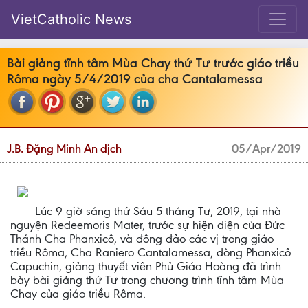
VietCatholic News
Bài giảng tĩnh tâm Mùa Chay thứ Tư trước giáo triều
Rôma ngày 5/4/2019 của cha Cantalamessa
J.B. Đặng Minh An dịch
05/Apr/2019
Lúc 9 giờ sáng thứ Sáu 5 tháng Tư, 2019, tại nhà
nguyện Redeemoris Mater, trước sự hiện diện của Đức
Thánh Cha Phanxicô, và đông đảo các vị trong giáo
triều Rôma, Cha Raniero Cantalamessa, dòng Phanxicô
Capuchin, giảng thuyết viên Phủ Giáo Hoàng đã trình
bày bài giảng thứ Tư trong chương trình tĩnh tâm Mùa
Chay của giáo triều Rôma.