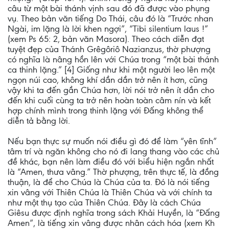
câu từ một bài thánh vịnh sau đó đã được vào phụng
vụ. Theo bản văn tiếng Do Thái, câu đó là “Trước nhan
Ngài, im lặng là lời khen ngợi”, “Tibi silentium laus !”
(xem Ps 65: 2, bản văn Masora). Theo cách diễn đạt
tuyệt đẹp của Thánh Grêgôriô Nazianzus, thờ phượng
có nghĩa là nâng hồn lên với Chúa trong “một bài thánh
ca thinh lặng.” [4] Giống như khi một người leo lên một
ngọn núi cao, không khí dần dần trở nên ít hơn, cũng
vậy khi ta đến gần Chúa hơn, lời nói trở nên ít dần cho
đến khi cuối cùng ta trở nên hoàn toàn câm nín và kết
hợp chính mình trong thinh lặng với Đấng không thể
diễn tả bằng lời.
Nếu bạn thực sự muốn nói điều gì đó để làm “yên tĩnh”
tâm trí và ngăn không cho nó đi lang thang vào các chủ
đề khác, bạn nên làm điều đó với biểu hiện ngắn nhất
là “Amen, thưa vâng.” Thờ phượng, trên thực tế, là đồng
thuận, là để cho Chúa là Chúa của ta. Đó là nói tiếng
xin vâng với Thiên Chúa là Thiên Chúa và với chính ta
như một thụ tạo của Thiên Chúa. Đây là cách Chúa
Giêsu được định nghĩa trong sách Khải Huyền, là “Đấng
Amen”, là tiếng xin vâng được nhân cách hóa (xem Kh