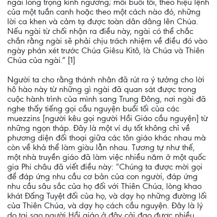
ngài long trọng kính ngưỡng; mỗi buổi tối, theo hiệu lệnh
của một tuần canh hoặc theo một cách nào đó, những
lời ca khen và cảm tạ được toàn dân dâng lên Chúa.
Nếu ngài từ chối nhận ra điều này, ngài có thể chắc
chắn rằng ngài sẽ phải chịu trách nhiệm về điều đó vào
ngày phán xét trước Chúa Giêsu Kitô, là Chúa và Thiên
Chúa của ngài.” [1]
Người ta cho rằng thánh nhân đã rút ra ý tưởng cho lời
hô hào này từ những gì ngài đã quan sát được trong
cuộc hành trình của mình sang Trung Đông, nơi ngài đã
nghe thấy tiếng gọi cầu nguyện buổi tối của các
muezzins [người kêu gọi người Hồi Giáo cầu nguyện] từ
những ngọn tháp. Đây là một ví dụ tốt không chỉ về
phương diện đối thoại giữa các tôn giáo khác nhau mà
còn về khả thể làm giàu lẫn nhau. Tương tự như thế,
một nhà truyền giáo đã làm việc nhiều năm ở một quốc
gia Phi châu đã viết điều này: “Chúng ta được mời gọi
để đáp ứng nhu cầu cơ bản của con người, đáp ứng
nhu cầu sâu sắc của họ đối với Thiên Chúa, lòng khao
khát Đấng Tuyệt đối của họ, và dạy họ những đường lối
của Thiên Chúa, và dạy họ cách cầu nguyện. Đây là lý
do tại sao người Hồi giáo ở đây cải đạo được nhiều