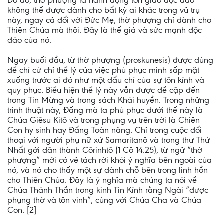
Do đó, thờ phượng là hành động tôn giáo độc đáo
không thể được dành cho bất kỳ ai khác trong vũ trụ
này, ngay cả đối với Đức Mẹ, thờ phượng chỉ dành cho
Thiên Chúa mà thôi. Đây là thế giá và sức mạnh độc
đáo của nó.
Ngay buổi đầu, từ thờ phượng (proskunesis) được dùng
để chỉ cử chỉ thể lý của việc phủ phục mình sấp mặt
xuống trước ai đó như một dấu chỉ của sự tôn kính và
quy phục. Biểu hiện thể lý này vẫn được đề cập đến
trong Tin Mừng và trong sách Khải huyền. Trong những
trình thuật này, Đấng mà ta phủ phục dưới thế này là
Chúa Giêsu Kitô và trong phụng vụ trên trời là Chiên
Con hy sinh hay Đấng Toàn năng. Chỉ trong cuộc đối
thoại với người phụ nữ xứ Samaritanô và trong thư Thứ
Nhất gởi dân thành Côrinhtô (1 Cô 14:25), từ ngữ “thờ
phượng” mới có vẻ tách rời khỏi ý nghĩa bên ngoài của
nó, và nó cho thấy một sự dành chỗ bên trong linh hồn
cho Thiên Chúa. Đây là ý nghĩa mà chúng ta nói về
Chúa Thánh Thần trong kinh Tin Kính rằng Ngài “được
phụng thờ và tôn vinh”, cùng với Chúa Cha và Chúa
Con. [2]