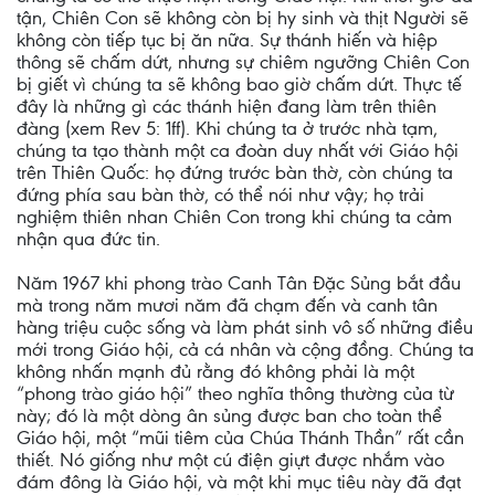
tận, Chiên Con sẽ không còn bị hy sinh và thịt Người sẽ
không còn tiếp tục bị ăn nữa. Sự thánh hiến và hiệp
thông sẽ chấm dứt, nhưng sự chiêm ngưỡng Chiên Con
bị giết vì chúng ta sẽ không bao giờ chấm dứt. Thực tế
đây là những gì các thánh hiện đang làm trên thiên
đàng (xem Rev 5: 1ff). Khi chúng ta ở trước nhà tạm,
chúng ta tạo thành một ca đoàn duy nhất với Giáo hội
trên Thiên Quốc: họ đứng trước bàn thờ, còn chúng ta
đứng phía sau bàn thờ, có thể nói như vậy; họ trải
nghiệm thiên nhan Chiên Con trong khi chúng ta cảm
nhận qua đức tin.
Năm 1967 khi phong trào Canh Tân Đặc Sủng bắt đầu
mà trong năm mươi năm đã chạm đến và canh tân
hàng triệu cuộc sống và làm phát sinh vô số những điều
mới trong Giáo hội, cả cá nhân và cộng đồng. Chúng ta
không nhấn mạnh đủ rằng đó không phải là một
“phong trào giáo hội” theo nghĩa thông thường của từ
này; đó là một dòng ân sủng được ban cho toàn thể
Giáo hội, một “mũi tiêm của Chúa Thánh Thần” rất cần
thiết. Nó giống như một cú điện giựt được nhắm vào
đám đông là Giáo hội, và một khi mục tiêu này đã đạt