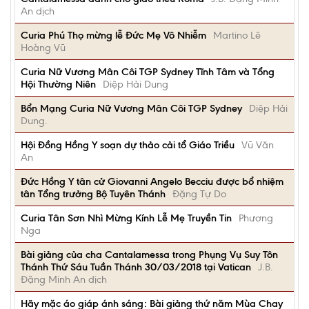
An dịch
Curia Phú Thọ mừng lễ Đức Mẹ Vô Nhiễm
Martino Lê
Hoàng Vũ
Curia Nữ Vương Mân Côi TGP Sydney Tĩnh Tâm và Tổng
Hội Thường Niên
Diệp Hải Dung
Bổn Mạng Curia Nữ Vương Mân Côi TGP Sydney
Diệp Hải
Dung.
Hội Đồng Hồng Y soạn dự thảo cải tổ Giáo Triều
Vũ Văn
An
Đức Hồng Y tân cử Giovanni Angelo Becciu được bổ nhiệm
tân Tổng trưởng Bộ Tuyên Thánh
Đặng Tự Do
Curia Tân Sơn Nhì Mừng Kính Lễ Mẹ Truyền Tin
Phương
Nga
Bài giảng của cha Cantalamessa trong Phụng Vụ Suy Tôn
Thánh Thứ Sáu Tuần Thánh 30/03/2018 tại Vatican
J.B.
Đặng Minh An dịch
Hãy mặc áo giáp ánh sáng: Bài giảng thứ năm Mùa Chay