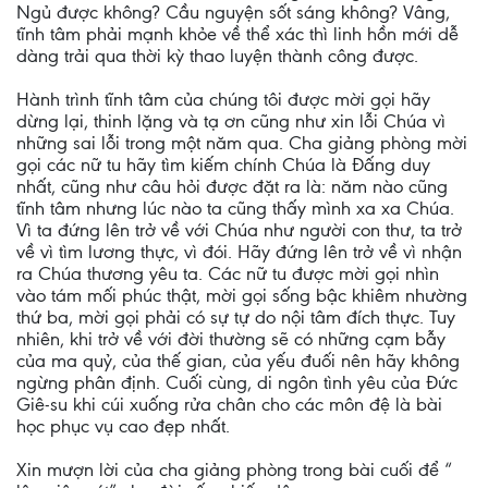
Ngủ được không? Cầu nguyện sốt sáng không? Vâng,
tĩnh tâm phải mạnh khỏe về thể xác thì linh hồn mới dễ
dàng trải qua thời kỳ thao luyện thành công được.
Hành trình tĩnh tâm của chúng tôi được mời gọi hãy
dừng lại, thinh lặng và tạ ơn cũng như xin lỗi Chúa vì
những sai lỗi trong một năm qua. Cha giảng phòng mời
gọi các nữ tu hãy tìm kiếm chính Chúa là Đấng duy
nhất, cũng như câu hỏi được đặt ra là: năm nào cũng
tĩnh tâm nhưng lúc nào ta cũng thấy mình xa xa Chúa.
Vì ta đứng lên trở về với Chúa như người con thư, ta trở
về vì tìm lương thực, vì đói. Hãy đứng lên trở về vì nhận
ra Chúa thương yêu ta. Các nữ tu được mời gọi nhìn
vào tám mối phúc thật, mời gọi sống bậc khiêm nhường
thứ ba, mời gọi phải có sự tự do nội tâm đích thực. Tuy
nhiên, khi trở về với đời thường sẽ có những cạm bẫy
của ma quỷ, của thế gian, của yếu đuối nên hãy không
ngừng phân định. Cuối cùng, di ngôn tình yêu của Đức
Giê-su khi cúi xuống rửa chân cho các môn đệ là bài
học phục vụ cao đẹp nhất.
Xin mượn lời của cha giảng phòng trong bài cuối để “