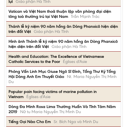
lụt
Giáo phận Hà Tĩnh
Vatican và Việt Nam thoả thuận lập văn phòng đại diện
tông toà thường trú tại Việt Nam
Trần Mạnh Trác
Thánh lễ kỷ niệm 90 năm hồng ân Dòng Phanxicô hiện diện
trên đất Việt
Giáo phận Hà Tĩnh
Hình ảnh Thánh lễ kỷ niệm 90 năm hồng ân Dòng Phanxicô
hiện diện trên đất Việt
Giáo phận Hà Tĩnh
Health and Education: The Excellence of Vietnamese
Catholic Services to the Poor
Églises d'Asie
Phỏng Vấn Linh Mục Giuse Ngô Sĩ Đình, Tổng Thư Ký Tổng
Hội Dòng Anh Em Thuyết Giáo
Nt. Maria Nguyễn Thị Minh
Du
Popular pain facing victims of marine pollution in
Vietnam
Églises d'Asie
Dòng Đa Minh Rosa Lima Thường Huấn Và Tĩnh Tâm Năm
2019
Nữ tu Maria Nguyễn Thị Minh Du
Tiếng Gọi Nào Cho Em
Sr. Bích Nga và Minh Du