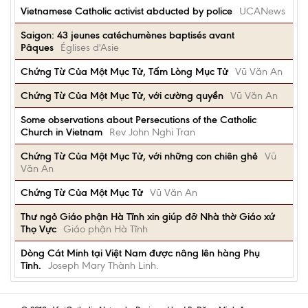
Vietnamese Catholic activist abducted by police
UCANews
Saigon: 43 jeunes catéchumènes baptisés avant
Pâques
Églises d'Asie
Chứng Từ Của Một Mục Tử, Tấm Lòng Mục Tử
Vũ Văn An
Chứng Từ Của Một Mục Tử, với cường quyền
Vũ Văn An
Some observations about Persecutions of the Catholic
Church in Vietnam
Rev John Nghi Tran
Chứng Từ Của Một Mục Tử, với những con chiên ghẻ
Vũ
Văn An
Chứng Từ Của Một Mục Tử
Vũ Văn An
Thư ngỏ Giáo phận Hà Tĩnh xin giúp đỡ Nhà thờ Giáo xứ
Thọ Vực
Giáo phận Hà Tĩnh
Dòng Cát Minh tại Việt Nam được nâng lên hàng Phụ
Tỉnh.
Joseph Mary Thành Linh.