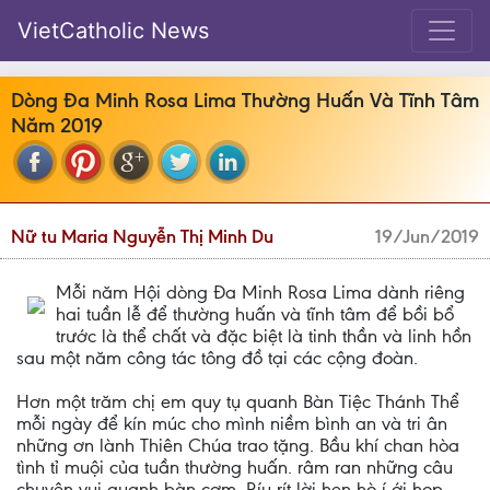
VietCatholic News
Dòng Đa Minh Rosa Lima Thường Huấn Và Tĩnh Tâm
Năm 2019
Nữ tu Maria Nguyễn Thị Minh Du
19/Jun/2019
Mỗi năm Hội dòng Đa Minh Rosa Lima dành riêng
hai tuần lễ để thường huấn và tĩnh tâm để bồi bổ
trước là thể chất và đặc biệt là tinh thần và linh hồn
sau một năm công tác tông đồ tại các cộng đoàn.
Hơn một trăm chị em quy tụ quanh Bàn Tiệc Thánh Thể
mỗi ngày để kín múc cho mình niềm bình an và tri ân
những ơn lành Thiên Chúa trao tặng. Bầu khí chan hòa
tình tỉ muội của tuần thường huấn. râm ran những câu
chuyện vui quanh bàn cơm. Ríu rít lời hẹn hò í ới họp