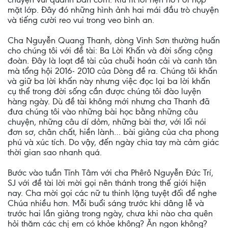
mặt lớp. Đây đó những hình ảnh hai mái đầu trò chuyện
và tiếng cười reo vui trong veo bình an.
Cha Nguyễn Quang Thanh, dòng Vinh Sơn thường huấn
cho chúng tôi với đề tài: Ba Lời Khấn và đời sống cộng
đoàn. Đây là loạt đề tài của chuỗi hoán cải và canh tân
mà tổng hội 2016- 2010 của Dòng đề ra. Chúng tôi khấn
và giữ ba lời khấn này nhưng việc đọc lại ba lời khấn
cụ thể trong đời sống cần được chúng tôi đào luyện
hàng ngày. Dù đề tài không mới nhưng cha Thanh đã
đưa chúng tôi vào những bài học bằng những câu
chuyện, những câu dí dỏm, những bài thơ, với lối nói
đơn sơ, chân chất, hiền lành… bài giảng của cha phong
phú và xúc tích. Do vậy, đến ngày chia tay mà cảm giác
thời gian sao nhanh quá.
Bước vào tuần Tĩnh Tâm với cha Phêrô Nguyễn Đức Trí,
SJ với đề tài lời mời gọi nên thánh trong thế giới hiện
nay. Cha mời gọi các nữ tu thinh lặng tuyệt đối để nghe
Chúa nhiều hơn. Mỗi buổi sáng trước khi dâng lễ và
trước hai lần giảng trong ngày, chưa khi nào cha quên
hỏi thăm các chị em có khỏe không? Ăn ngon không?