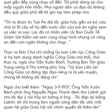
qua gần đấy cùng chạy xô đến. Tôi phải dừng lại cho
mấy người hôn nhẫn. Mọi người dân có đạo dù không
đều quỳ giữa phố để tôi giơ tay làm phép cho.
“Thì ra được tin Toà Án đòi tôi, giáo hữu gần xa bỏ cửa
nhà từ 10 cây số họ đến trước sân của toà án nghe xem
sự việc ra sao. Lúc đó có nhân viên Uỷ Ban Quốc Tế
Giám Sát Kiểm sát xem cùng chụp hình nhưng có công
an đến can ngăn không cho chụp...”
Thực ra Đức Cha chỉ chống Ủy ban Liên lạc Công Giáo
vì họ lạm dụng danh nghĩa Công Giáo mà thôi, chứ
thực ra, ngài cho Trần Xuân Bách, Trưởng Ban Tôn giáo
Trung ương ở Thủ tướng phủ, hay: “Uỷ ban Liên lạc
Công Giáo cứ đứng lập đạo riêng ra là yên truyện,
chúng tôi không đả động chi”.
Ngài cho biết thêm: “Ngày 3-11-1957, Ông Trần Xuân
Bách phái ông Nguyễn Ngọc Thanh đem thư Latinh gửi
cho tôi đại ý nói hãy tin tưởng ở ông... Tôi đáp lại bằng
Latinh: tôi chỉ mong làm người công dân tốt, ước mối
quan hệ giữa Giáo hội với chính quyền tốt thêm lên”.