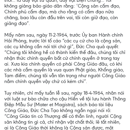
thôi... là duy vật sử quan, duy vật biện chứng... Tôi
không giảng bảo giáo dân rằng: ‘Cộng sản cấm đạo,
Chính phủ cấm đạo, mà cho rằng có cấm đạo nữa
chăng, bao lâu còn đầu trên vai, tôi còn giữ đạo, còn
giảng đạo”.
Mấy năm sau, ngày 11-2-1964, trước Ủy ban Hành chính
Hải Phòng, trước lời tố cáo “các cụ cứ cho là cộng sản,
các cụ không cần nói tới chứ gì”, Đức Cha quả quyết:
“Chúng tôi không hề có thành kiến thế đâu, chúng tôi chỉ
nhận thức chính quyền bất cứ chính quyền ở trong tay
ai. Xưa kia chính quyền có phải Công Giáo đâu, có khi
các nhà cầm quyền là vua quan Phật giáo, Khổng giáo,
Tam điểm; chúng tôi vẫn tôn trọng như người Công Giáo
nắm chính quyền vậy chứ có kém chi”.
Tuy nhiên, chỉ mấy tuần lễ sau, ngày 18-4-1964, nhân nói
với luật sư bào chữa cho cậu Hiển về tội lưu hành Thông
Điệp Mẫu Sư (Mater et Magistra), sách báo tài liệu
Công Giáo, Đức Cha Tạo không ngần ngại nói rõ:
“Công Giáo tin có Thượng đế có thần linh, người Cộng
sản không tin gì cả, chỉ nhận vật chất thôi; lẽ tất nhiên,
ai là Công Giáo thời không là Cộng sản được, một