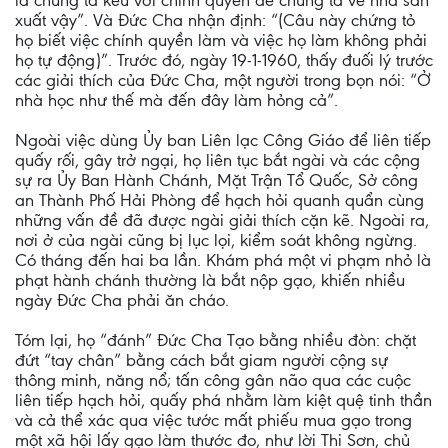
là chúng ta kêu với chính quyền để chúng ta về nhà sản
xuất vậy”. Và Đức Cha nhận định: “(Câu này chứng tỏ
họ biết việc chính quyền làm và việc họ làm không phải
họ tự động)”. Trước đó, ngày 19-1-1960, thấy đuối lý trước
các giải thích của Đức Cha, một người trong bọn nói: “Ở
nhà học như thế mà đến đây làm hỏng cả”.
Ngoài việc dùng Ủy ban Liên lạc Công Giáo để liên tiếp
quấy rối, gây trở ngại, họ liên tục bắt ngài và các cộng
sự ra Ủy Ban Hành Chánh, Mặt Trận Tổ Quốc, Sở công
an Thành Phố Hải Phòng để hạch hỏi quanh quẩn cùng
những vấn đề đã được ngài giải thích cặn kẽ. Ngoài ra,
nơi ở của ngài cũng bị lục lọi, kiểm soát không ngừng.
Có tháng đến hai ba lần. Khám phá một vi phạm nhỏ là
phạt hành chánh thường là bắt nộp gạo, khiến nhiều
ngày Đức Cha phải ăn cháo.
Tóm lại, họ “đánh” Đức Cha Tạo bằng nhiều đòn: chặt
đứt “tay chân” bằng cách bắt giam người cộng sự
thông minh, năng nổ; tấn công gân não qua các cuộc
liên tiếp hạch hỏi, quấy phá nhằm làm kiệt quệ tinh thần
và cả thể xác qua việc tước mất phiếu mua gạo trong
một xã hội lấy gạo làm thước đo, như lời Thi Sơn, chủ