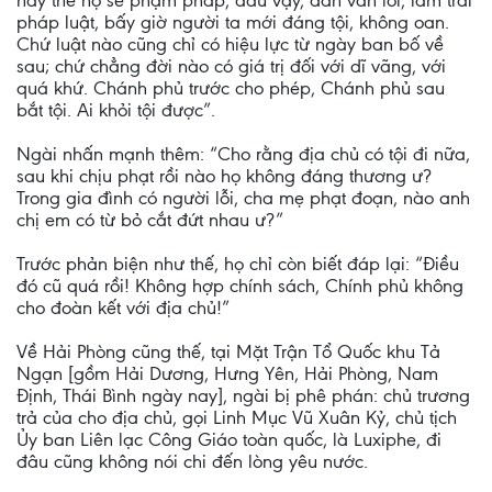
này thế nọ sẽ phạm pháp, dầu vậy, dân vẫn lỗi, làm trái
pháp luật, bấy giờ người ta mới đáng tội, không oan.
Chứ luật nào cũng chỉ có hiệu lực từ ngày ban bố về
sau; chứ chẳng đời nào có giá trị đối với dĩ vãng, với
quá khứ. Chánh phủ trước cho phép, Chánh phủ sau
bắt tội. Ai khỏi tội được”.
Ngài nhấn mạnh thêm: “Cho rằng địa chủ có tội đi nữa,
sau khi chịu phạt rồi nào họ không đáng thương ư?
Trong gia đình có người lỗi, cha mẹ phạt đoạn, nào anh
chị em có từ bỏ cắt đứt nhau ư?”
Trước phản biện như thế, họ chỉ còn biết đáp lại: “Điều
đó cũ quá rồi! Không hợp chính sách, Chính phủ không
cho đoàn kết với địa chủ!”
Về Hải Phòng cũng thế, tại Mặt Trận Tổ Quốc khu Tả
Ngạn [gồm Hải Dương, Hưng Yên, Hải Phòng, Nam
Định, Thái Bình ngày nay], ngài bị phê phán: chủ trương
trả của cho địa chủ, gọi Linh Mục Vũ Xuân Kỷ, chủ tịch
Ủy ban Liên lạc Công Giáo toàn quốc, là Luxiphe, đi
đâu cũng không nói chi đến lòng yêu nước.