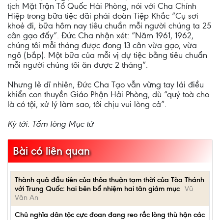
tịch Mặt Trận Tổ Quốc Hải Phòng, nói với Cha Chính
Hiệp trong bữa tiệc đãi phái đoàn Tiệp Khắc “Cụ sơi
khoẻ đi, bữa hôm nay tiêu chuẩn mỗi người chúng ta 25
cân gạo đấy”. Đức Cha nhận xét: “Năm 1961, 1962,
chúng tôi mỗi tháng được đong 13 cân vừa gạo, vừa
ngô (bắp). Một bữa của mỗi vị dự tiệc bằng tiêu chuẩn
mỗi người chúng tôi ăn được 2 tháng”.
Nhưng lẽ dĩ nhiên, Đức Cha Tạo vẫn vững tay lái điều
khiển con thuyền Giáo Phận Hải Phòng, dù “quý toà cho
là có tội, xử lý làm sao, tôi chịu vui lòng cả”.
Kỳ tới: Tấm lòng Mục tử
Bài có liên quan
Thành quả đầu tiên của thỏa thuận tạm thời của Tòa Thánh
với Trung Quốc: hai bên bổ nhiệm hai tân giám mục
Vũ
Văn An
Chủ nghĩa dân tộc cực đoan đang reo rắc lòng thù hận các