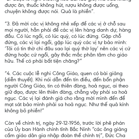
được ăn, thuốc không hút, rượu không được uống,
chuyện không được nói. Quả là phiền”.
“3. Đã mời các vị không nhẽ xếp để các vị ở chỗ sau
mọi người, hẳn phải để các vị lên hàng danh dự, hàng
đầu. Có lúc ngồi, có lúc quỳ, có lúc đứng. Gặp chỗ
đứng, các vị lại ngồi, gặp lúc quỳ các vị tự bảo mình:
‘Tôi có tin thờ chi đâu sao lại quỳ thờ lạy’ nên các vị cứ
đứng hoặc cứ ngồi, gây thắc mắc phân tâm cho giáo
hữu. Thế có phải bất tiện chăng?”
“4. Các cuộc lễ nghi Công Giáo, quen có bài giảng
(diễn thuyết). Khi nói dẫn đến tín điều, đến bổn phận
người Công Giáo, tin có thiên đàng, hoả ngục, ai theo
giữ đạo, được lên thiên đàng, chẳng vậy phải sa hoả
ngục. Các vị lại đánh giá cho rằng mời mình đến để
mạt sát bảo mình phải sa hoả ngục. Như thế quả kính
không bõ phiền!”
Còn về chính trị, ngày 29-12-1956, trước lời phê phán
của Ủy ban Hành chính tỉnh Bắc Ninh “các ông giảng
cấm giáo dân gia nhập đoàn thể chính trị”, Đức Cha