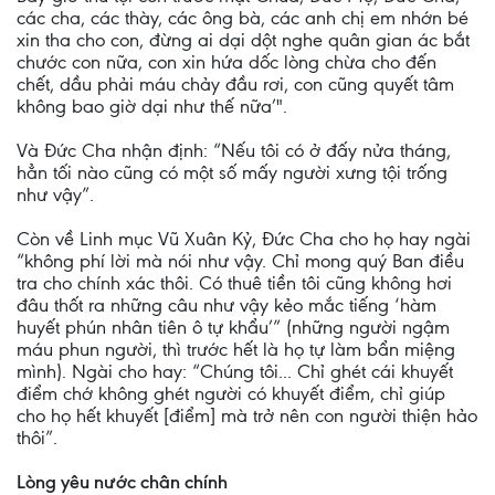
các cha, các thày, các ông bà, các anh chị em nhớn bé
xin tha cho con, đừng ai dại dột nghe quân gian ác bắt
chước con nữa, con xin hứa dốc lòng chừa cho đến
chết, dầu phải máu chảy đầu rơi, con cũng quyết tâm
không bao giờ dại như thế nữa’".
Và Đức Cha nhận định: “Nếu tôi có ở đấy nửa tháng,
hẳn tối nào cũng có một số mấy người xưng tội trống
như vậy”.
Còn về Linh mục Vũ Xuân Kỷ, Đức Cha cho họ hay ngài
“không phí lời mà nói như vậy. Chỉ mong quý Ban điều
tra cho chính xác thôi. Có thuê tiền tôi cũng không hơi
đâu thốt ra những câu như vậy kẻo mắc tiếng ‘hàm
huyết phún nhân tiên ô tự khẩu’” (những người ngậm
máu phun người, thì trước hết là họ tự làm bẩn miệng
mình). Ngài cho hay: “Chúng tôi... Chỉ ghét cái khuyết
điểm chớ không ghét người có khuyết điểm, chỉ giúp
cho họ hết khuyết [điểm] mà trở nên con người thiện hảo
thôi”.
Lòng yêu nước chân chính