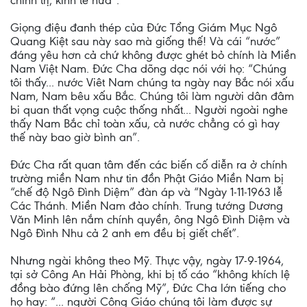
chính trị, kinh tế nữa”.
Giọng điệu đanh thép của Đức Tổng Giám Mục Ngô
Quang Kiệt sau này sao mà giống thế! Và cái “nước”
đáng yêu hơn cả chứ không được ghét bỏ chính là Miền
Nam Việt Nam. Đức Cha dõng dạc nói với họ: “Chúng
tôi thấy... nước Viêt Nam chúng ta ngày nay Bắc nói xấu
Nam, Nam bêu xấu Bắc. Chúng tôi làm người dân đâm
bi quan thất vọng cuộc thống nhất... Người ngoài nghe
thấy Nam Bắc chỉ toàn xấu, cả nước chẳng có gì hay
thế này bao giờ bình an”.
Đức Cha rất quan tâm đến các biến cố diễn ra ở chính
trường miền Nam như tin đồn Phật Giáo Miền Nam bị
“chế độ Ngô Đình Diệm” đàn áp và “Ngày 1-11-1963 lễ
Các Thánh. Miền Nam đảo chính. Trung tướng Dương
Văn Minh lên nắm chính quyền, ông Ngô Đình Diệm và
Ngô Đình Nhu cả 2 anh em đều bị giết chết”.
Nhưng ngài không theo Mỹ. Thực vậy, ngày 17-9-1964,
tại sở Công An Hải Phòng, khi bị tố cáo “không khích lệ
đồng bào đứng lên chống Mỹ”, Đức Cha lớn tiếng cho
họ hay: “... người Công Giáo chúng tôi làm được sự