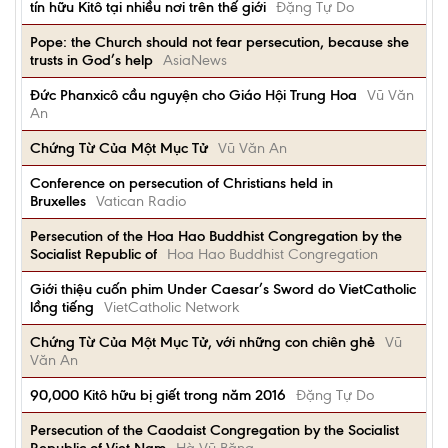
tín hữu Kitô tại nhiều nơi trên thế giới
Đặng Tự Do
Pope: the Church should not fear persecution, because she
trusts in God’s help
AsiaNews
Đức Phanxicô cầu nguyện cho Giáo Hội Trung Hoa
Vũ Văn
An
Chứng Từ Của Một Mục Tử
Vũ Văn An
Conference on persecution of Christians held in
Bruxelles
Vatican Radio
Persecution of the Hoa Hao Buddhist Congregation by the
Socialist Republic of
Hoa Hao Buddhist Congregation
Giới thiệu cuốn phim Under Caesar’s Sword do VietCatholic
lồng tiếng
VietCatholic Network
Chứng Từ Của Một Mục Tử, với những con chiên ghẻ
Vũ
Văn An
90,000 Kitô hữu bị giết trong năm 2016
Đặng Tự Do
Persecution of the Caodaist Congregation by the Socialist