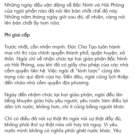
Những ngày đầu vận động về Bắc Ninh và Hải Phòng
của ngài phần nào đã nói lên bản chất chế độ này.
Những năm tháng ngày giờ sau đó, dĩ nhiên, càng nói
lên bản chất ấy hơn nữa.
Phi giai cấp
Trước nhất, cần nhấn mạnh: Đức Cha Tạo tuân hành
mọi chỉ thị của chính quyền thành phố, quận huyện, xã
thôn. Ngài chỉ về nhận chức tại hai giáo phận Bắc Ninh
và Hải Phòng, sau khi đã có giấy cho phép của các nhà
cầm quyền liên hệ. Việc ngài đi “kinh lược” cũng tôn
trọng các qui định của họ. Đến đâu, ngài cũng lịch thiệp
đến chào nhà cầm quyền địa phương.
Ngày đến nhậm chức tại hai giáo phận, ngài đều lên
tiếng khuyên giáo hữu yêu người, yêu nước làm điều lợi
dân ích nước, không hơn, chí ít cũng bằng người khác.
Chỉ có điều đã nói sự thật thì ngài nói sự thật đầy đủ,
không phải thứ sự thật nửa vời hay trá nguỵ. Vì yêu
nước mình không có nghĩa phải ghét nước khác. Yêu