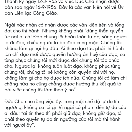
Thánh ký ngày 12-3-1955 và việc Đức Cha nhận được
bản sao ngày 16-9-1956. Đây là các văn kiện nói về Ủy
ban Liên lạc Công Giáo.
Ngài xác nhận có nhận được các văn kiện trên và tống
đạt cho thi hành. Nhưng không phải “dùng thần quyền
ức nạt ai cả! Đạo chúng tôi hoàn toàn tự do, sáng người
ta đi đạo, chiều người ta bỏ đạo cũng mặc. Chúng tôi
không làm gì hại họ đâu. Ai theo đạo tức phải thi hành
tôn chỉ đạo mới được quyền hưởng ân huệ của đạo, có
tùng phục chúng tôi mới được đòi chúng tôi tác phúc
cho. Ngược lại không tuân luật đạo, không phục tùng
chúng tôi, chúng tôi sẽ không còn quyền chi với họ,
không làm gì cho họ được ích nữa. Chúng tôi có làm chi
chăng nữa họ cũng chẳng được hưởng thụ kết quả tới
bởi việc chúng tôi làm theo ý họ”.
Đức Cha cho rằng việc ấy, trong một chế độ tự do tín
ngưỡng, không có tội gì. Vì ngài có phạm đến tự do của
ai đâu: “ai tin theo thì phải giữ đạo, không giữ đạo, tôi
phải theo quyền tự do tín ngưỡng của tôi mà thi hành
với người ấy”.