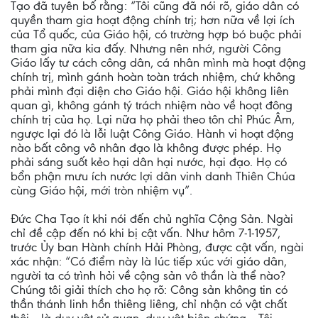
Tạo đã tuyên bố rằng: “Tôi cũng đã nói rõ, giáo dân có
quyền tham gia hoạt động chính trị; hơn nữa về lợi ích
của Tổ quốc, của Giáo hội, có trường hợp bó buộc phải
tham gia nữa kia đấy. Nhưng nên nhớ, người Công
Giáo lấy tư cách công dân, cá nhân mình mà hoạt động
chính trị, mình gánh hoàn toàn trách nhiệm, chứ không
phải mình đại diện cho Giáo hội. Giáo hội không liên
quan gì, không gánh tý trách nhiệm nào về hoạt đông
chính trị của họ. Lại nữa họ phải theo tôn chỉ Phúc Âm,
ngược lại đó là lỗi luật Công Giáo. Hành vi hoạt động
nào bất công vô nhân đạo là không được phép. Họ
phải sáng suốt kẻo hại dân hại nước, hại đạo. Họ có
bổn phận mưu ích nước lợi dân vinh danh Thiên Chúa
cùng Giáo hội, mới tròn nhiệm vụ”.
Đức Cha Tạo ít khi nói đến chủ nghĩa Cộng Sản. Ngài
chỉ đề cập đến nó khi bị cật vấn. Như hôm 7-1-1957,
trước Ủy ban Hành chính Hải Phòng, được cật vấn, ngài
xác nhận: “Có điểm này là lúc tiếp xúc với giáo dân,
người ta có trình hỏi về cộng sản vô thần là thể nào?
Chúng tôi giải thích cho họ rõ: Công sản không tin có
thần thánh linh hồn thiêng liêng, chỉ nhận có vật chất