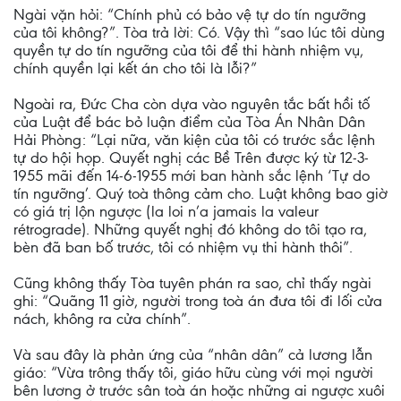
Ngài vặn hỏi: “Chính phủ có bảo vệ tự do tín ngưỡng
của tôi không?”. Tòa trả lời: Có. Vậy thì “sao lúc tôi dùng
quyền tự do tín ngưỡng của tôi để thi hành nhiệm vụ,
chính quyền lại kết án cho tôi là lỗi?”
Ngoài ra, Đức Cha còn dựa vào nguyên tắc bất hồi tố
của Luật để bác bỏ luận điểm của Tòa Án Nhân Dân
Hải Phòng: “Lại nữa, văn kiện của tôi có trước sắc lệnh
tự do hội họp. Quyết nghị các Bề Trên được ký từ 12-3-
1955 mãi đến 14-6-1955 mới ban hành sắc lệnh ‘Tự do
tín ngưỡng’. Quý toà thông cảm cho. Luật không bao giờ
có giá trị lộn ngược (la loi n’a jamais la valeur
rétrograde). Những quyết nghị đó không do tôi tạo ra,
bèn đã ban bố trước, tôi có nhiệm vụ thi hành thôi”.
Cũng không thấy Tòa tuyên phán ra sao, chỉ thấy ngài
ghi: “Quãng 11 giờ, người trong toà án đưa tôi đi lối cửa
nách, không ra cửa chính”.
Và sau đây là phản ứng của “nhân dân” cả lương lẫn
giáo: “Vừa trông thấy tôi, giáo hữu cùng với mọi người
bên lương ở trước sân toà án hoặc những ai ngược xuôi