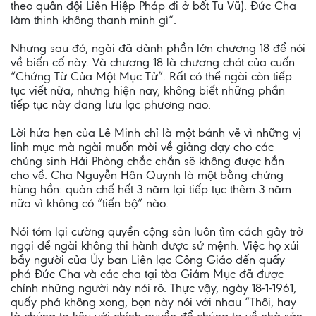
theo quân đội Liên Hiệp Pháp đi ở bốt Tu Vũ). Đức Cha
làm thinh không thanh minh gì”.
Nhưng sau đó, ngài đã dành phần lớn chương 18 để nói
về biến cố này. Và chương 18 là chương chót của cuốn
“Chứng Từ Của Một Mục Tử”. Rất có thể ngài còn tiếp
tục viết nữa, nhưng hiện nay, không biết những phần
tiếp tục này đang lưu lạc phương nao.
Lời hứa hẹn của Lê Minh chỉ là một bánh vẽ vì những vị
linh mục mà ngài muốn mời về giảng dạy cho các
chủng sinh Hải Phòng chắc chắn sẽ không được hắn
cho về. Cha Nguyễn Hân Quynh là một bằng chứng
hùng hồn: quản chế hết 3 năm lại tiếp tục thêm 3 năm
nữa vì không có “tiến bộ” nào.
Nói tóm lại cường quyền cộng sản luôn tìm cách gây trở
ngại để ngài không thi hành được sứ mệnh. Việc họ xúi
bẩy người của Ủy ban Liên lạc Công Giáo đến quấy
phá Đức Cha và các cha tại tòa Giám Mục đã được
chính những người này nói rõ. Thực vậy, ngày 18-1-1961,
quấy phá không xong, bọn này nói với nhau “Thôi, hay