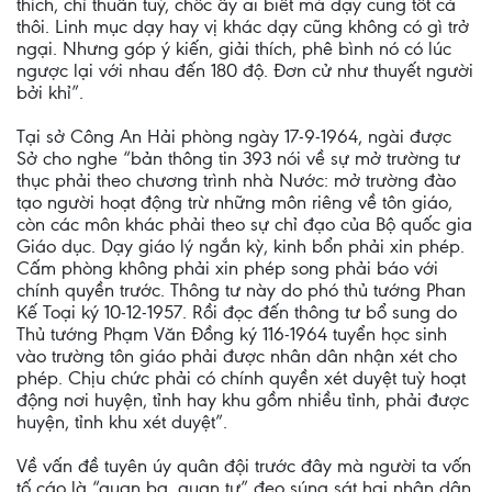
thích, chỉ thuần tuý, chốc ấy ai biết mà dạy cũng tốt cả
thôi. Linh mục dạy hay vị khác dạy cũng không có gì trở
ngại. Nhưng góp ý kiến, giải thích, phê bình nó có lúc
ngược lại với nhau đến 180 độ. Đơn cử như thuyết người
bởi khỉ”.
Tại sở Công An Hải phòng ngày 17-9-1964, ngài được
Sở cho nghe “bản thông tin 393 nói về sự mở trường tư
thục phải theo chương trình nhà Nước: mở trường đào
tạo người hoạt động trừ những môn riêng về tôn giáo,
còn các môn khác phải theo sự chỉ đạo của Bộ quốc gia
Giáo dục. Dạy giáo lý ngắn kỳ, kinh bổn phải xin phép.
Cấm phòng không phải xin phép song phải báo với
chính quyền trước. Thông tư này do phó thủ tướng Phan
Kế Toại ký 10-12-1957. Rồi đọc đến thông tư bổ sung do
Thủ tướng Phạm Văn Đồng ký 116-1964 tuyển học sinh
vào trường tôn giáo phải được nhân dân nhận xét cho
phép. Chịu chức phải có chính quyền xét duyệt tuỳ hoạt
động nơi huyện, tỉnh hay khu gồm nhiều tỉnh, phải được
huyện, tỉnh khu xét duyệt”.
Về vấn đề tuyên úy quân đội trước đây mà người ta vốn
tố cáo là “quan ba, quan tư” đeo súng sát hại nhân dân