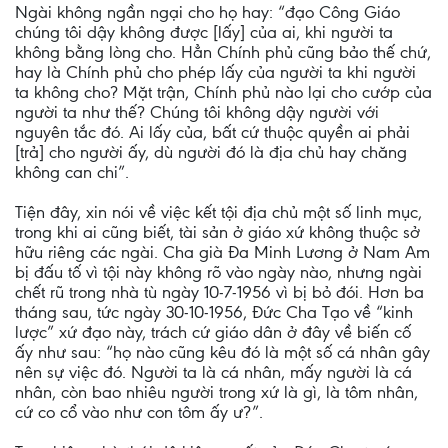
Ngài không ngần ngại cho họ hay: “đạo Công Giáo
chúng tôi dậy không được [lấy] của ai, khi người ta
không bằng lòng cho. Hẳn Chính phủ cũng bảo thế chứ,
hay là Chính phủ cho phép lấy của người ta khi người
ta không cho? Mặt trận, Chính phủ nào lại cho cướp của
người ta như thế? Chúng tôi không dậy người với
nguyên tắc đó. Ai lấy của, bất cứ thuộc quyền ai phải
[trả] cho người ấy, dù người đó là địa chủ hay chăng
không can chi”.
Tiện đây, xin nói về việc kết tội địa chủ một số linh mục,
trong khi ai cũng biết, tài sản ở giáo xứ không thuộc sở
hữu riêng các ngài. Cha già Đa Minh Lương ở Nam Am
bị đấu tố vì tội này không rõ vào ngày nào, nhưng ngài
chết rũ trong nhà tù ngày 10-7-1956 vì bị bỏ đói. Hơn ba
tháng sau, tức ngày 30-10-1956, Đức Cha Tạo về “kinh
lược” xứ đạo này, trách cứ giáo dân ở đây về biến cố
ấy như sau: “họ nào cũng kêu đó là một số cá nhân gây
nên sự việc đó. Người ta là cá nhân, mấy người là cá
nhân, còn bao nhiêu người trong xứ là gì, là tôm nhân,
cứ co cổ vào như con tôm ấy ư?”.