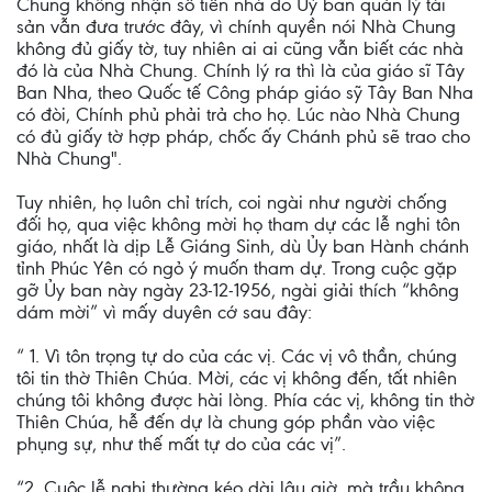
Chung không nhận số tiền nhà do Uỷ ban quản lý tài
sản vẫn đưa trước đây, vì chính quyền nói Nhà Chung
không đủ giấy tờ, tuy nhiên ai ai cũng vẫn biết các nhà
đó là của Nhà Chung. Chính lý ra thì là của giáo sĩ Tây
Ban Nha, theo Quốc tế Công pháp giáo sỹ Tây Ban Nha
có đòi, Chính phủ phải trả cho họ. Lúc nào Nhà Chung
có đủ giấy tờ hợp pháp, chốc ấy Chánh phủ sẽ trao cho
Nhà Chung".
Tuy nhiên, họ luôn chỉ trích, coi ngài như người chống
đối họ, qua việc không mời họ tham dự các lễ nghi tôn
giáo, nhất là dịp Lễ Giáng Sinh, dù Ủy ban Hành chánh
tỉnh Phúc Yên có ngỏ ý muốn tham dự. Trong cuộc gặp
gỡ Ủy ban này ngày 23-12-1956, ngài giải thích “không
dám mời” vì mấy duyên cớ sau đây:
“ 1. Vì tôn trọng tự do của các vị. Các vị vô thần, chúng
tôi tin thờ Thiên Chúa. Mời, các vị không đến, tất nhiên
chúng tôi không được hài lòng. Phía các vị, không tin thờ
Thiên Chúa, hễ đến dự là chung góp phần vào việc
phụng sự, như thế mất tự do của các vị”.
“2. Cuộc lễ nghi thường kéo dài lâu giờ, mà trầu không