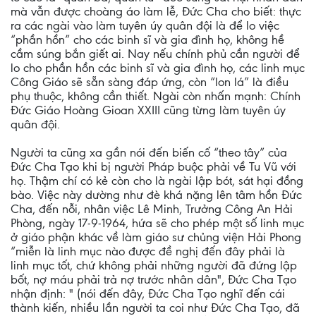
mà vẫn được choàng áo làm lễ, Đức Cha cho biết: thực
ra các ngài vào làm tuyên úy quân đội là để lo việc
“phần hồn” cho các binh sĩ và gia đình họ, không hề
cầm súng bắn giết ai. Nay nếu chính phủ cần người để
lo cho phần hồn các binh sĩ và gia đình họ, các linh mục
Công Giáo sẽ sẵn sàng đáp ứng, còn “lon lá” là điều
phụ thuộc, không cần thiết. Ngài còn nhấn mạnh: Chính
Đức Giáo Hoàng Gioan XXIII cũng từng làm tuyên úy
quân đội.
Người ta cũng xa gần nói đến biến cố “theo tây” của
Đức Cha Tạo khi bị người Pháp buộc phải về Tu Vũ với
họ. Thậm chí có kẻ còn cho là ngài lập bót, sát hại đồng
bào. Việc này dường như đè khá nặng lên tâm hồn Đức
Cha, đến nỗi, nhân việc Lê Minh, Trưởng Công An Hải
Phòng, ngày 17-9-1964, hứa sẽ cho phép một số linh mục
ở giáo phận khác về làm giáo sư chủng viện Hải Phong
“miễn là linh mục nào được đề nghị đến đây phải là
linh mục tốt, chứ không phải những người đã đứng lập
bốt, nợ máu phải trả nợ trước nhân dân", Đức Cha Tạo
nhận định: " (nói đến đây, Đức Cha Tạo nghĩ đến cái
thành kiến, nhiều lần người ta coi như Đức Cha Tạo, đã