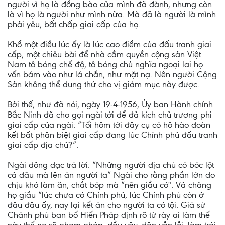
người vì họ là đồng bào của mình đã đành, nhưng còn
là vì họ là người như mình nữa. Mà đã là người là mình
phải yêu, bất chấp giai cấp của họ.
Khổ một điều lúc ấy là lúc cao điểm của đấu tranh giai
cấp, một chiêu bài để nhà cầm quyền cộng sản Việt
Nam tô bóng chế độ, tô bóng chủ nghĩa ngoại lai họ
vốn bám vào như lá chắn, như mặt nạ. Nên người Cộng
Sản không thể dung thứ cho vị giám mục này được.
Bởi thế, như đã nói, ngày 19-4-1956, Ủy ban Hành chính
Bắc Ninh đã cho gọi ngài tới để đả kích chủ trương phi
giai cấp của ngài: “Tối hôm tới đây cụ có hô hào đoàn
kết bất phân biệt giai cấp đang lúc Chính phủ đấu tranh
giai cấp địa chủ?”.
Ngài dõng dạc trả lời: “Những người địa chủ có bóc lột
cả đâu mà lên án người ta” Ngài cho rằng phần lớn do
chịu khó làm ăn, chắt bóp mà “nên giầu có". Vả chăng
họ giầu “lúc chưa có Chính phủ, lúc Chính phủ còn ở
đâu đâu ấy, nay lại kết án cho người ta có tội. Giả sử
Chánh phủ ban bố Hiến Pháp định rõ từ rày ai làm thế