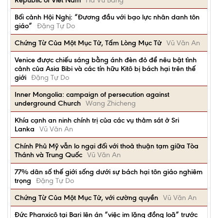
Republic of Viet Nam
Hà Vũ Băng
Bối cảnh Hội Nghị: “Đương đầu với bạo lực nhân danh tôn
giáo”
Đặng Tự Do
Chứng Từ Của Một Mục Tử, Tấm Lòng Mục Tử
Vũ Văn An
Venice được chiếu sáng bằng ánh đèn đỏ để nêu bật tình
cảnh của Asia Bibi và các tín hữu Kitô bị bách hại trên thế
giới
Đặng Tự Do
Inner Mongolia: campaign of persecution against
underground Church
Wang Zhicheng
Khía cạnh an ninh chính trị của các vụ thảm sát ở Sri
Lanka
Vũ Văn An
Chính Phủ Mỹ vẫn lo ngại đối với thoả thuận tạm giữa Tòa
Thánh và Trung Quốc
Vũ Văn An
77% dân số thế giới sống dưới sự bách hại tôn giáo nghiêm
trọng
Đặng Tự Do
Chứng Từ Của Một Mục Tử, với cường quyền
Vũ Văn An
Đức Phanxicô tại Bari lên án “việc im lặng đồng loã” trước