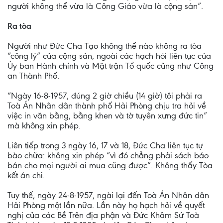
người không thể vừa là Công Giáo vừa là cộng sản”.
Ra tòa
Người như Đức Cha Tạo không thể nào không ra tòa
“công lý” của cộng sản, ngoài các hạch hỏi liên tục của
Ủy ban Hành chính và Mặt trận Tổ quốc cũng như Công
an Thành Phố.
“Ngày 16-8-1957, đúng 2 giờ chiều (14 giờ) tôi phải ra
Toà Án Nhân dân thành phố Hải Phòng chịu tra hỏi về
việc in văn bằng, bằng khen và tờ tuyên xưng đức tin”
mà không xin phép.
Liên tiếp trong 3 ngày 16, 17 và 18, Đức Cha liên tục tự
bào chữa: không xin phép “vì đó chẳng phải sách báo
bán cho mọi người ai mua cũng được”. Không thấy Tòa
kết án chi.
Tuy thế, ngày 24-8-1957, ngài lại đến Toà Án Nhân dân
Hải Phòng một lần nữa. Lần này họ hạch hỏi về quyết
nghị của các Bề Trên địa phận và Đức Khâm Sứ Toà