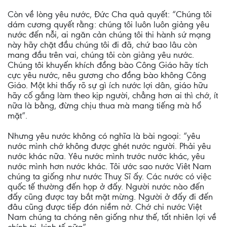
Còn về lòng yêu nước, Đức Cha quả quyết: “Chúng tôi
dám cương quyết rằng: chúng tôi luôn luôn giảng yêu
nước đến nỗi, ai ngăn cản chúng tôi thi hành sứ mạng
này hãy chặt đầu chúng tôi đi đã, chứ bao lâu còn
mang đầu trên vai, chúng tôi còn giảng yêu nước.
Chúng tôi khuyến khích đồng bào Công Giáo hãy tích
cực yêu nước, nêu gương cho đồng bào không Công
Giáo. Một khi thấy rõ sự gì ích nước lợi dân, giáo hữu
hãy cố gắng làm theo kịp người, chẳng hơn ai thì chớ, ít
nữa là bằng, đừng chịu thua mà mang tiếng mà hổ
mặt”.
Nhưng yêu nước không có nghĩa là bài ngoại: “yêu
nước mình chớ không được ghét nước người. Phải yêu
nước khác nữa. Yêu nước mình trước nước khác, yêu
nước mình hơn nước khác. Tôi ước sao nước Viêt Nam
chúng ta giống như nước Thuỵ Sĩ ấy. Các nước có việc
quốc tế thường đến họp ở đấy. Người nước nào đến
đấy cũng được tay bắt mặt mừng. Người ở đấy đi đến
đâu cũng được tiếp đón niềm nở. Chớ chi nước Việt
Nam chúng ta chóng nên giống như thế, tất nhiên lợi về