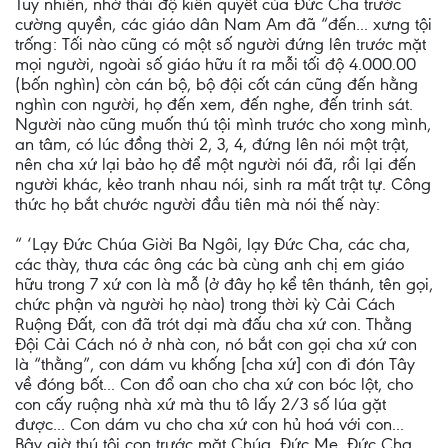
Tuy nhiên, nhờ thái độ kiên quyết của Đức Cha trước
cường quyền, các giáo dân Nam Am đã “đến... xưng tội
trống: Tối nào cũng có một số người đứng lên trước mặt
mọi người, ngoài số giáo hữu ít ra mỗi tối độ 4.000.00
(bốn nghìn) còn cán bộ, bộ đội cốt cán cũng đến hằng
nghìn con người, họ đến xem, đến nghe, đến trinh sát.
Người nào cũng muốn thú tội mình trước cho xong mình,
an tâm, có lúc đồng thời 2, 3, 4, đứng lên nói một trật,
nên cha xứ lại bảo họ để một người nói đã, rồi lại đến
người khác, kẻo tranh nhau nói, sinh ra mất trật tự. Công
thức họ bắt chước người đầu tiên mà nói thế này:
“ ‘Lạy Đức Chúa Giời Ba Ngôi, lạy Đức Cha, các cha,
các thày, thưa các ông các bà cùng anh chị em giáo
hữu trong 7 xứ con là mỗ (ở đây họ kể tên thánh, tên gọi,
chức phận và người họ nào) trong thời kỳ Cải Cách
Ruộng Đất, con đã trót dại mà đấu cha xứ con. Thằng
Đội Cải Cách nó ở nhà con, nó bắt con gọi cha xứ con
là “thằng”, con dám vu khống [cha xứ] con đi đón Tây
về đóng bốt... Con đổ oan cho cha xứ con bóc lột, cho
con cấy ruộng nhà xứ mà thu tô lấy 2/3 số lúa gặt
được... Con dám vu cho cha xứ con hủ hoá với con...
Bây giờ thú tội con trước mặt Chúa, Đức Mẹ, Đức Cha,