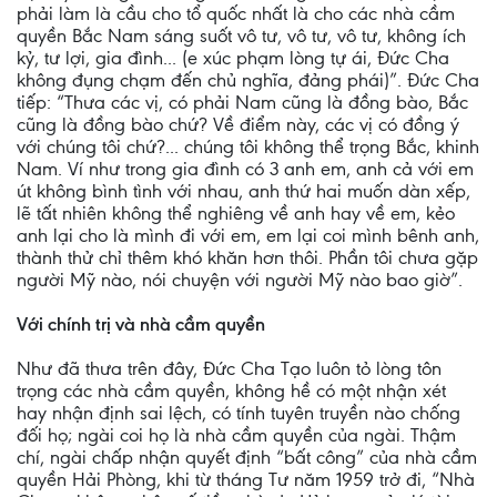
phải làm là cầu cho tổ quốc nhất là cho các nhà cầm
quyền Bắc Nam sáng suốt vô tư, vô tư, vô tư, không ích
kỷ, tư lợi, gia đình... (e xúc phạm lòng tự ái, Đức Cha
không đụng chạm đến chủ nghĩa, đảng phái)”. Đức Cha
tiếp: “Thưa các vị, có phải Nam cũng là đồng bào, Bắc
cũng là đồng bào chứ? Về điểm này, các vị có đồng ý
với chúng tôi chứ?... chúng tôi không thể trọng Bắc, khinh
Nam. Ví như trong gia đình có 3 anh em, anh cả với em
út không bình tình với nhau, anh thứ hai muốn dàn xếp,
lẽ tất nhiên không thể nghiêng về anh hay về em, kẻo
anh lại cho là mình đi với em, em lại coi mình bênh anh,
thành thử chỉ thêm khó khăn hơn thôi. Phần tôi chưa gặp
người Mỹ nào, nói chuyện với người Mỹ nào bao giờ”.
Với chính trị và nhà cầm quyền
Như đã thưa trên đây, Đức Cha Tạo luôn tỏ lòng tôn
trọng các nhà cầm quyền, không hề có một nhận xét
hay nhận định sai lệch, có tính tuyên truyền nào chống
đối họ; ngài coi họ là nhà cầm quyền của ngài. Thậm
chí, ngài chấp nhận quyết định “bất công” của nhà cầm
quyền Hải Phòng, khi từ tháng Tư năm 1959 trở đi, “Nhà