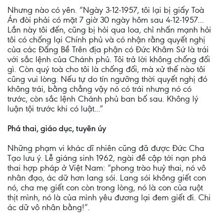
Nhưng nào có yên. “Ngày 3-12-1957, tôi lại bị giấy Toà
Án đòi phải có mặt 7 giờ 30 ngày hôm sau 4-12-1957...
Lần này tôi đến, cũng bị hỏi qua loa, chỉ nhấn mạnh hỏi
tôi có chống lại Chính phủ và có nhận rằng quyết nghị
của các Đấng Bề Trên địa phận có Đức Khâm Sứ là trái
với sắc lệnh của Chánh phủ. Tôi trả lời không chống đối
gì. Còn quý toà cho tôi là chống đối, mà xử thế nào tôi
cũng vui lòng. Nếu tự do tín ngưỡng thời quyết nghị đó
không trái, bằng chẳng vậy nó có trái nhưng nó có
trước, còn sắc lệnh Chánh phủ ban bố sau. Không lý
luận tội trước khi có luật...”
Phá thai, giáo dục, tuyên úy
Những phạm vi khác dĩ nhiên cũng đã được Đức Cha
Tạo lưu ý. Lễ giáng sinh 1962, ngài đề cập tới nạn phá
thai hợp pháp ở Việt Nam: “phong trào huỷ thai, nó vô
nhân đạo, ác dữ hơn lang sói. Lang sói không giết con
nó, cha mẹ giết con còn trong lòng, nó là con của ruột
thịt mình, nó là của mình yêu đương lại đem giết đi. Chi
ác dữ vô nhân bằng!”.