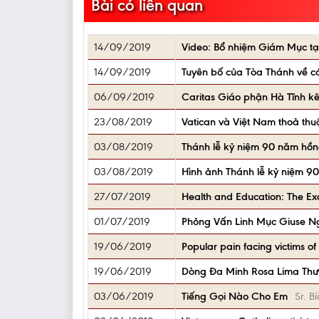
Bài có liên quan
14/09/2019
Video: Bổ nhiệm Giám Mục tạ
14/09/2019
Tuyên bố của Tòa Thánh về c
06/09/2019
Caritas Giáo phận Hà Tĩnh kêu
23/08/2019
Vatican và Việt Nam thoả thu
03/08/2019
Thánh lễ kỷ niệm 90 năm hồng
03/08/2019
Hình ảnh Thánh lễ kỷ niệm 90
27/07/2019
Health and Education: The Exc
01/07/2019
Phỏng Vấn Linh Mục Giuse Ng
19/06/2019
Popular pain facing victims of
19/06/2019
Dòng Đa Minh Rosa Lima Th
03/06/2019
Tiếng Gọi Nào Cho Em
Sr. 