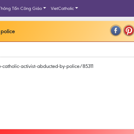
Thông Tấn Công Giáo
VietCatholic
 police
tholic-activist-abducted-by-police/85311