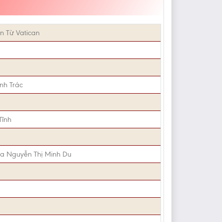
n Từ Vatican
nh Trác
Tĩnh
ia Nguyễn Thị Minh Du