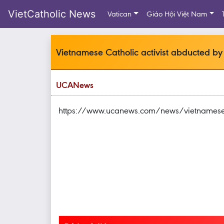
VietCatholic News
Vatican
Giáo Hội Việt Nam
Vietnamese Catholic activist abducted by
UCANews
https://www.ucanews.com/news/vietnamese-ca