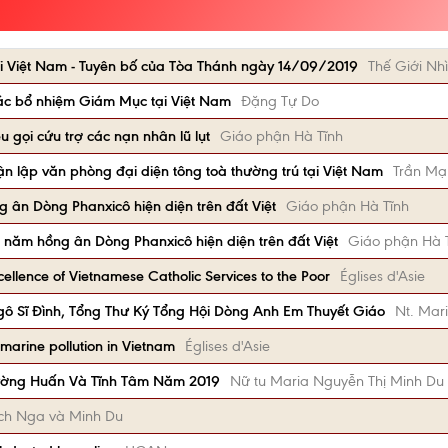
i Việt Nam - Tuyên bố của Tòa Thánh ngày 14/09/2019
Thế Giới Nhì
ác bổ nhiệm Giám Mục tại Việt Nam
Đặng Tự Do
 gọi cứu trợ các nạn nhân lũ lụt
Giáo phận Hà Tĩnh
ận lập văn phòng đại diện tông toà thường trú tại Việt Nam
Trần Mạ
 ân Dòng Phanxicô hiện diện trên đất Việt
Giáo phận Hà Tĩnh
 năm hồng ân Dòng Phanxicô hiện diện trên đất Việt
Giáo phận Hà 
ellence of Vietnamese Catholic Services to the Poor
Églises d'Asie
ô Sĩ Đình, Tổng Thư Ký Tổng Hội Dòng Anh Em Thuyết Giáo
Nt. Mar
 marine pollution in Vietnam
Églises d'Asie
ường Huấn Và Tĩnh Tâm Năm 2019
Nữ tu Maria Nguyễn Thị Minh Du
Bích Nga và Minh Du