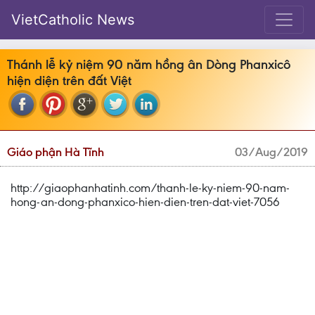
VietCatholic News
Thánh lễ kỷ niệm 90 năm hồng ân Dòng Phanxicô
hiện diện trên đất Việt
Giáo phận Hà Tĩnh
03/Aug/2019
http://giaophanhatinh.com/thanh-le-ky-niem-90-nam-
hong-an-dong-phanxico-hien-dien-tren-dat-viet-7056