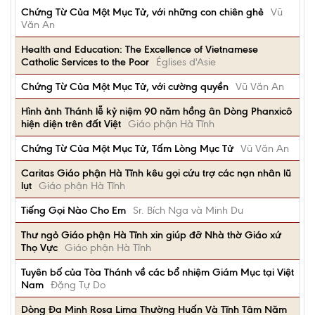
Chứng Từ Của Một Mục Tử, với những con chiên ghẻ
Vũ
Văn An
Health and Education: The Excellence of Vietnamese
Catholic Services to the Poor
Églises d'Asie
Chứng Từ Của Một Mục Tử, với cường quyền
Vũ Văn An
Hình ảnh Thánh lễ kỷ niệm 90 năm hồng ân Dòng Phanxicô
hiện diện trên đất Việt
Giáo phận Hà Tĩnh
Chứng Từ Của Một Mục Tử, Tấm Lòng Mục Tử
Vũ Văn An
Caritas Giáo phận Hà Tĩnh kêu gọi cứu trợ các nạn nhân lũ
lụt
Giáo phận Hà Tĩnh
Tiếng Gọi Nào Cho Em
Sr. Bích Nga và Minh Du
Thư ngỏ Giáo phận Hà Tĩnh xin giúp đỡ Nhà thờ Giáo xứ
Thọ Vực
Giáo phận Hà Tĩnh
Tuyên bố của Tòa Thánh về các bổ nhiệm Giám Mục tại Việt
Nam
Đặng Tự Do
Dòng Đa Minh Rosa Lima Thường Huấn Và Tĩnh Tâm Năm