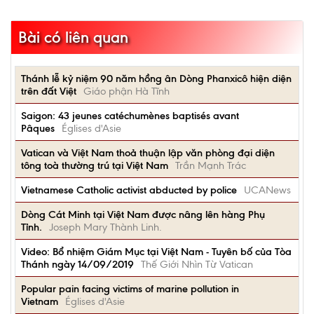
Bài có liên quan
Thánh lễ kỷ niệm 90 năm hồng ân Dòng Phanxicô hiện diện
trên đất Việt
Giáo phận Hà Tĩnh
Saigon: 43 jeunes catéchumènes baptisés avant
Pâques
Églises d'Asie
Vatican và Việt Nam thoả thuận lập văn phòng đại diện
tông toà thường trú tại Việt Nam
Trần Mạnh Trác
Vietnamese Catholic activist abducted by police
UCANews
Dòng Cát Minh tại Việt Nam được nâng lên hàng Phụ
Tỉnh.
Joseph Mary Thành Linh.
Video: Bổ nhiệm Giám Mục tại Việt Nam - Tuyên bố của Tòa
Thánh ngày 14/09/2019
Thế Giới Nhìn Từ Vatican
Popular pain facing victims of marine pollution in
Vietnam
Églises d'Asie