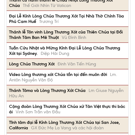
Thánh cử hành thánh lễ Chúa Nhật Lòng Thương Xót
Chúa
Thế Giới Nhìn Từ Vatican
Đại Lễ Kính Lòng Chúa Thương Xót Tại Nhà Thờ Chính Tòa
Phủ Cam Huế
Trương Trí
Thánh lễ Tôn vinh Lòng Thương Xót của Thiên Chúa tại Đồi
Thánh Tâm Ban Mê Thuột
Vũ Đình Bình
Tuần Cửu Nhật và Mừng Kính Đại Lễ Lòng Chúa Thương
Xót tại Sydney.
Diệp Hải Dung
Lòng Chúa Thương Xót
Đinh Văn Tiến Hùng
Video Lòng thương xót Chúa tồn tại đến muôn đời
Lm.
Antôn Nguyễn Văn Độ
Thánh Tôma và Lòng Thương Xót Chúa
Lm Giuse Nguyễn
Hữu An
Cộng đoàn Lòng Thương Xót Chúa xứ Tân Việt thực thi bác
ái
Vinh Sơn Trần văn Đẩu
Tĩnh tâm đại lễ Kính Lòng Thương Xót Chúa tại San Jose,
California
GX Đức Mẹ La Vang và các hội đoàn