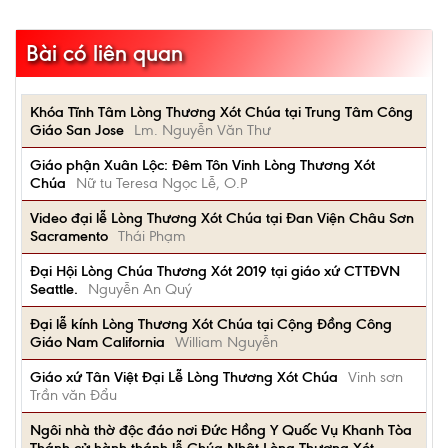
Bài có liên quan
Khóa Tĩnh Tâm Lòng Thương Xót Chúa tại Trung Tâm Công
Giáo San Jose
Lm. Nguyễn Văn Thư
Giáo phận Xuân Lộc: Đêm Tôn Vinh Lòng Thương Xót
Chúa
Nữ tu Teresa Ngọc Lễ, O.P
Video đại lễ Lòng Thương Xót Chúa tại Đan Viện Châu Sơn
Sacramento
Thái Phạm
Đại Hội Lòng Chúa Thương Xót 2019 tại giáo xứ CTTĐVN
Seattle.
Nguyễn An Quý
Đại lễ kính Lòng Thương Xót Chúa tại Cộng Đồng Công
Giáo Nam California
William Nguyễn
Giáo xứ Tân Việt Đại Lễ Lòng Thương Xót Chúa
Vinh sơn
Trần văn Đẩu
Ngôi nhà thờ độc đáo nơi Đức Hồng Y Quốc Vụ Khanh Tòa