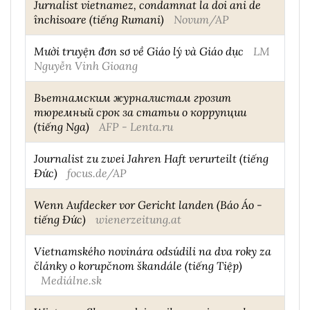
Jurnalist vietnamez, condamnat la doi ani de
închisoare (tiếng Rumani)
Novum/AP
Mười truyện đơn sơ về Giáo lý và Giáo dục
LM
Nguyễn Vinh Gioang
Вьетнамским журналистам грозит
тюремный срок за статьи о коррупции
(tiếng Nga)
AFP - Lenta.ru
Journalist zu zwei Jahren Haft verurteilt (tiếng
Đức)
focus.de/AP
Wenn Aufdecker vor Gericht landen (Báo Áo -
tiếng Đức)
wienerzeitung.at
Vietnamského novinára odsúdili na dva roky za
články o korupčnom škandále (tiếng Tiệp)
Mediálne.sk