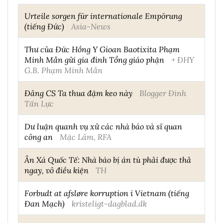
Urteile sorgen für internationale Empörung
(tiếng Đức)
Asia-News
Thư của Đức Hồng Y Gioan Baotixita Phạm
Minh Mẫn gửi gia đình Tổng giáo phận
+ ĐHY
G.B. Phạm Minh Mẫn
Đảng CS Ta thua đậm keo này
Blogger Đinh
Tấn Lực
Dư luận quanh vụ xử các nhà báo và sĩ quan
công an
Mặc Lâm, RFA
Ân Xá Quốc Tế: Nhà báo bị án tù phải được thả
ngay, vô điều kiện
TH
Forbudt at afsløre korruption i Vietnam (tiếng
Đan Mạch)
kristeligt-dagblad.dk