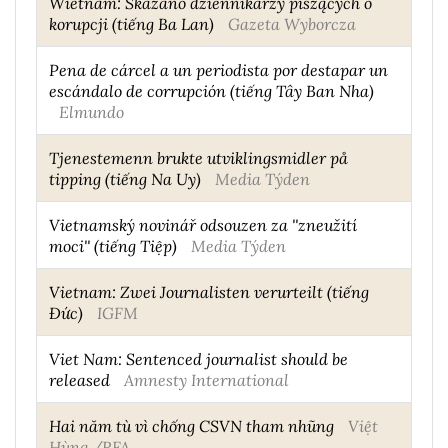
Wietnam: Skazano dziennikarzy piszących o
korupcji (tiếng Ba Lan)
Gazeta Wyborcza
Pena de cárcel a un periodista por destapar un
escándalo de corrupción (tiếng Tây Ban Nha)
Elmundo
Tjenestemenn brukte utviklingsmidler på
tipping (tiếng Na Uy)
Media Týden
Vietnamský novinář odsouzen za ''zneužití
moci'' (tiếng Tiệp)
Media Týden
Vietnam: Zwei Journalisten verurteilt (tiếng
Đức)
IGFM
Viet Nam: Sentenced journalist should be
released
Amnesty International
Hai năm tù vì chống CSVN tham nhũng
Việt
Hùng /RFA