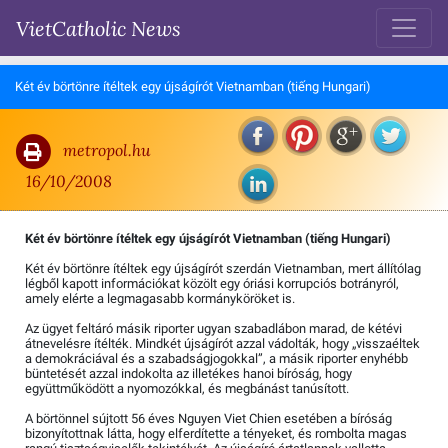
VietCatholic News
Két év börtönre ítéltek egy újságírót Vietnamban (tiếng Hungari)
metropol.hu
16/10/2008
Két év börtönre ítéltek egy újságírót Vietnamban (tiếng Hungari)
Két év börtönre ítéltek egy újságírót szerdán Vietnamban, mert állítólag
légből kapott információkat közölt egy óriási korrupciós botrányról,
amely elérte a legmagasabb kormányköröket is.
Az ügyet feltáró másik riporter ugyan szabadlábon marad, de kétévi
átnevelésre ítélték. Mindkét újságírót azzal vádolták, hogy „visszaéltek
a demokráciával és a szabadságjogokkal”, a másik riporter enyhébb
büntetését azzal indokolta az illetékes hanoi bíróság, hogy
együttműködött a nyomozókkal, és megbánást tanúsított.
A börtönnel sújtott 56 éves Nguyen Viet Chien esetében a bíróság
bizonyítottnak látta, hogy elferdítette a tényeket, és rombolta magas