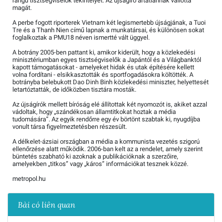
rangú tisztségviselők tekintélyét. Az újságíró ártatlannak vallotta
magát.
A perbe fogott riporterek Vietnam két legismertebb újságjának, a Tuoi
Tre és a Thanh Nien című lapnak a munkatársai, és különösen sokat
foglalkoztak a PMU18 néven ismertté vált üggyel.
A botrány 2005-ben pattant ki, amikor kiderült, hogy a közlekedési
minisztériumban egyes tisztségviselők a Japántól és a Világbanktól
kapott támogatásokat - amelyeket hidak és utak építésére kellett
volna fordítani - elsikkasztották és sportfogadásokra költötték. A
botrányba belebukott Dao Dinh Binh közlekedési miniszter, helyettesét
letartóztatták, de időközben tisztára mosták.
Az újságírók mellett bíróság elé állítottak két nyomozót is, akiket azzal
vádoltak, hogy „szándékosan államtitkokat hoztak a média
tudomására”. Az egyik rendőrre egy év börtönt szabtak ki, nyugdíjba
vonult társa figyelmeztetésben részesült.
A délkelet-ázsiai országban a média a kommunista vezetés szigorú
ellenőrzése alatt működik. 2006-ban kelt az a rendelet, amely szerint
büntetés szabható ki azoknak a publikációknak a szerzőire,
amelyekben „titkos” vagy „káros” információkat tesznek közzé.
metropol.hu
Bài có liên quan