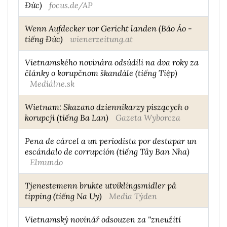
Đức)
focus.de/AP
Wenn Aufdecker vor Gericht landen (Báo Áo -
tiếng Đức)
wienerzeitung.at
Vietnamského novinára odsúdili na dva roky za
články o korupčnom škandále (tiếng Tiệp)
Mediálne.sk
Wietnam: Skazano dziennikarzy piszących o
korupcji (tiếng Ba Lan)
Gazeta Wyborcza
Pena de cárcel a un periodista por destapar un
escándalo de corrupción (tiếng Tây Ban Nha)
Elmundo
Tjenestemenn brukte utviklingsmidler på
tipping (tiếng Na Uy)
Media Týden
Vietnamský novinář odsouzen za ''zneužití