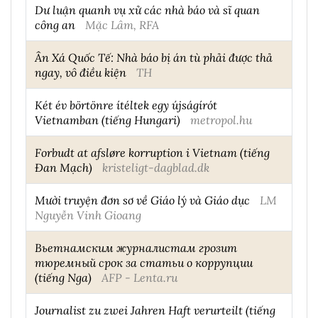
Dư luận quanh vụ xử các nhà báo và sĩ quan
công an
Mặc Lâm, RFA
Ân Xá Quốc Tế: Nhà báo bị án tù phải được thả
ngay, vô điều kiện
TH
Két év börtönre ítéltek egy újságírót
Vietnamban (tiếng Hungari)
metropol.hu
Forbudt at afsløre korruption i Vietnam (tiếng
Đan Mạch)
kristeligt-dagblad.dk
Mười truyện đơn sơ về Giáo lý và Giáo dục
LM
Nguyễn Vinh Gioang
Вьетнамским журналистам грозит
тюремный срок за статьи о коррупции
(tiếng Nga)
AFP - Lenta.ru
Journalist zu zwei Jahren Haft verurteilt (tiếng