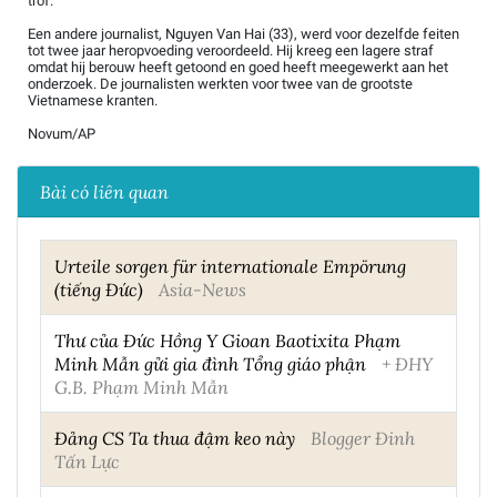
trof.
Een andere journalist, Nguyen Van Hai (33), werd voor dezelfde feiten
tot twee jaar heropvoeding veroordeeld. Hij kreeg een lagere straf
omdat hij berouw heeft getoond en goed heeft meegewerkt aan het
onderzoek. De journalisten werkten voor twee van de grootste
Vietnamese kranten.
Novum/AP
Bài có liên quan
Urteile sorgen für internationale Empörung
(tiếng Đức)
Asia-News
Thư của Đức Hồng Y Gioan Baotixita Phạm
Minh Mẫn gửi gia đình Tổng giáo phận
+ ĐHY
G.B. Phạm Minh Mẫn
Đảng CS Ta thua đậm keo này
Blogger Đinh
Tấn Lực