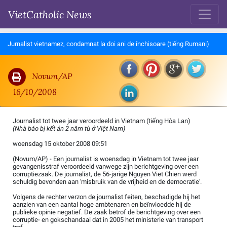
VietCatholic News
Jurnalist vietnamez, condamnat la doi ani de închisoare (tiếng Rumani)
Novum/AP
16/10/2008
Journalist tot twee jaar veroordeeld in Vietnam (tiếng Hòa Lan)
(Nhà báo bị kết án 2 năm tù ở Việt Nam)
woensdag 15 oktober 2008 09:51
(Novum/AP) - Een journalist is woensdag in Vietnam tot twee jaar
gevangenisstraf veroordeeld vanwege zijn berichtgeving over een
corruptiezaak. De journalist, de 56-jarige Nguyen Viet Chien werd
schuldig bevonden aan 'misbruik van de vrijheid en de democratie'.
Volgens de rechter verzon de journalist feiten, beschadigde hij het
aanzien van een aantal hoge ambtenaren en beïnvloedde hij de
publieke opinie negatief. De zaak betrof de berichtgeving over een
corruptie- en gokschandaal dat in 2005 het ministerie van transport