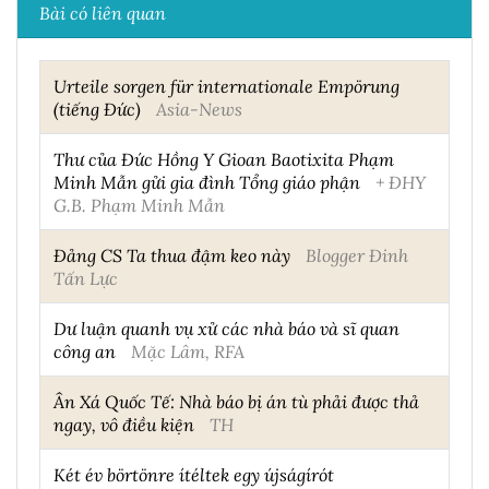
Bài có liên quan
Urteile sorgen für internationale Empörung
(tiếng Đức)
Asia-News
Thư của Đức Hồng Y Gioan Baotixita Phạm
Minh Mẫn gửi gia đình Tổng giáo phận
+ ĐHY
G.B. Phạm Minh Mẫn
Đảng CS Ta thua đậm keo này
Blogger Đinh
Tấn Lực
Dư luận quanh vụ xử các nhà báo và sĩ quan
công an
Mặc Lâm, RFA
Ân Xá Quốc Tế: Nhà báo bị án tù phải được thả
ngay, vô điều kiện
TH
Két év börtönre ítéltek egy újságírót