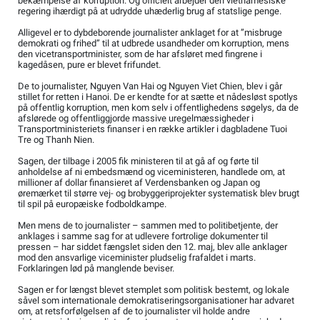
bekæmpelse af korruption. Og officielt arbejder den vietnamesiske
regering ihærdigt på at udrydde uhæderlig brug af statslige penge.
Alligevel er to dybdeborende journalister anklaget for at ”misbruge
demokrati og frihed” til at udbrede usandheder om korruption, mens
den vicetransportminister, som de har afsløret med fingrene i
kagedåsen, pure er blevet frifundet.
De to journalister, Nguyen Van Hai og Nguyen Viet Chien, blev i går
stillet for retten i Hanoi. De er kendte for at sætte et nådesløst spotlys
på offentlig korruption, men kom selv i offentlighedens søgelys, da de
afslørede og offentliggjorde massive uregelmæssigheder i
Transportministeriets finanser i en række artikler i dagbladene Tuoi
Tre og Thanh Nien.
Sagen, der tilbage i 2005 fik ministeren til at gå af og førte til
anholdelse af ni embedsmænd og viceministeren, handlede om, at
millioner af dollar finansieret af Verdensbanken og Japan og
øremærket til større vej- og brobyggeriprojekter systematisk blev brugt
til spil på europæiske fodboldkampe.
Men mens de to journalister – sammen med to politibetjente, der
anklages i samme sag for at udlevere fortrolige dokumenter til
pressen – har siddet fængslet siden den 12. maj, blev alle anklager
mod den ansvarlige viceminister pludselig frafaldet i marts.
Forklaringen lød på manglende beviser.
Sagen er for længst blevet stemplet som politisk bestemt, og lokale
såvel som internationale demokratiseringsorganisationer har advaret
om, at retsforfølgelsen af de to journalister vil holde andre