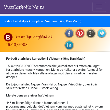
VietCatholic News
Forbudt at afsløre korruption i Vietnam (tiếng Đan Mạch)
kristeligt-dagblad.dk
16/10/2008
Forbudt at afsløre korruption i Vietnam (tiếng Đan Mạch)
15. okt 2008 00:00 To vietnamesiske journalister er i retten anklaget
for at afsløre massiv korruption. Mens de risikerer syv års fængsel for
at passe deres job, blev alle anklager mod den ansvarlige minister
droppet
De to journalister, Nguyen Van Hai og Nguyen Viet Chien, blev i går
stillet for retten i Hanoi. - Stock.xchng
Merete Jensen skriver fra Vietnam
445 millioner årlige danske bistandskroner til
programsamarbejdslandet Vietnam kommer med et påhæftet krav om