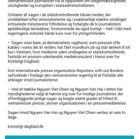
vietnamesiske journalister fra at rapportere om uregelmæssigheder,
ulovligheder og korruption i statsadministrationen.
Omtalen af sagen i de statskontrollerede lokale medier, der
umiddelbart efter arrestationerne og i usædvanligt stærke vendinger
kritiserede ministerens frifindelse og forlangte de to journalisters
øjeblikkelige løsladelse, forstummede da også hurtigt – helt i tråd med
regeringens notorisk hårde kurs over for ytringsfriheden.
– Sagen viser bare, at demokratiets vagthund, som pressen ofte
kaldes i vores del af verden, har fået mundkurv på og står lænket til sit
bur i Vietnam, hvor medierne uden undtagelse er statskontrollerede,
fastslår en anonym udenlandsk mediekonsulent i Hanoi over for
Kristeligt Dagblad.
Den internationale presse-organisation Reporters with-out Borders
opfordrede i fredags den vietnamesiske regering til at frafalde alle
anklager imod journalisterne:
– Ved at trække Nguyen Viet Chien og Nguyen Van Hai i retten har
myndighederne valgt at hævne sig over for modige journalister, der
offentliggjorde pinlige sager og bragte større grader af frihed til
vietnamesisk presse, skriver organisationen i en pressemeddelelse.
Sagen imod Nguyen Van Hai og Nguyen Viet Chien ventes at vare to
dage.
kristeligt-dagblad.dk