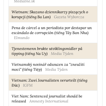
Mediálne.sk
Wietnam: Skazano dziennikarzy piszących o
korupcji (tiếng Ba Lan)
Gazeta Wyborcza
Pena de cárcel a un periodista por destapar un
escándalo de corrupción (tiếng Tây Ban Nha)
Elmundo
Tjenestemenn brukte utviklingsmidler på
tipping (tiếng Na Uy)
Media Týden
Vietnamský novinář odsouzen za ''zneužití
moci'' (tiếng Tiệp)
Media Týden
Vietnam: Zwei Journalisten verurteilt (tiếng
Đức)
IGFM
Viet Nam: Sentenced journalist should be
released
Amnesty International