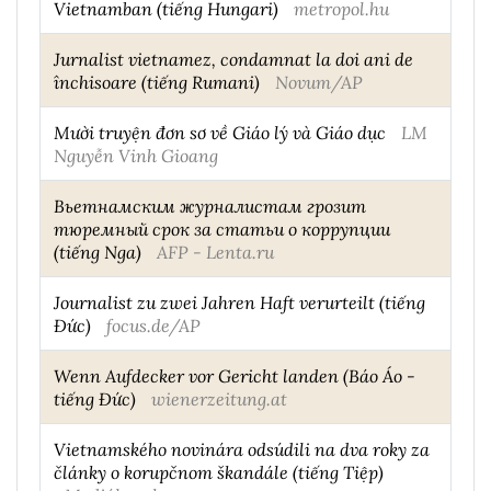
Vietnamban (tiếng Hungari)
metropol.hu
Jurnalist vietnamez, condamnat la doi ani de
închisoare (tiếng Rumani)
Novum/AP
Mười truyện đơn sơ về Giáo lý và Giáo dục
LM
Nguyễn Vinh Gioang
Вьетнамским журналистам грозит
тюремный срок за статьи о коррупции
(tiếng Nga)
AFP - Lenta.ru
Journalist zu zwei Jahren Haft verurteilt (tiếng
Đức)
focus.de/AP
Wenn Aufdecker vor Gericht landen (Báo Áo -
tiếng Đức)
wienerzeitung.at
Vietnamského novinára odsúdili na dva roky za
články o korupčnom škandále (tiếng Tiệp)