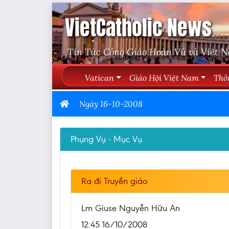
VietCatholic News
Tin Tức Công Giáo Hoàn Vũ và Việt 
Vatican
Giáo Hội Việt Nam
Thô
Ngày 16-10-2008
Phụng Vụ - Mục Vụ
Ra đi Truyền giáo
Lm Giuse Nguyễn Hữu An
12:45 16/10/2008