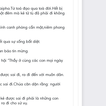
ipha.Từ toá đạo qua toà đời.Hết bị
 một đêm mà kẻ tử tù đã phải đi không
.”Lính canh phòng cẩn mật,niêm phong
t qua sự sống bất diệt.
oan báo tin mừng.
 hội “Thầy ở cùng các con mọi ngày
được sai đi, ra đi đến với muôn dân.
c sai đi.Chúa căn dặn rằng: người
kẻ được sai đi phải là những con
ra đi cho sứ vụ.