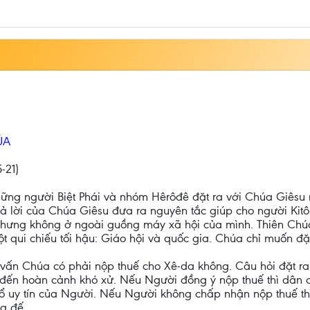
ÚA
-21)
hững người Biệt Phái và nhóm Hêrôđê đặt ra với Chúa Giêsu
ả lời của Chúa Giêsu đưa ra nguyên tắc giúp cho người Kitô
nhưng không ở ngoài guồng máy xã hội của mình. Thiên Chúa 
t qui chiếu tối hậu: Giáo hội và quốc gia. Chúa chỉ muốn đặ
 vấn Chúa có phải nộp thuế cho Xê-da không. Câu hỏi đặt r
ến hoàn cảnh khó xử. Nếu Người đồng ý nộp thuế thì dân c
đổ uy tín của Người. Nếu Người không chấp nhận nộp thuế thì
g đế.