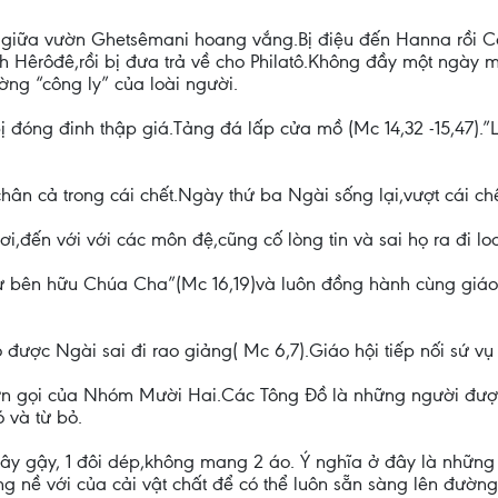
 giữa vườn Ghetsêmani hoang vắng.Bị điệu đến Hanna rồi Ca
inh Hêrôđê,rồi bị đưa trả về cho Philatô.Không đầy một ngày
ng “công ly” của loài người.
,bị đóng đinh thập giá.Tảng đá lấp cửa mồ (Mc 14,32 -15,47)
n cả trong cái chết.Ngày thứ ba Ngài sống lại,vượt cái chế
ơi,đến với với các môn đệ,cũng cố lòng tin và sai họ ra đi l
ự bên hữu Chúa Cha”(Mc 16,19)và luôn đồng hành cùng giáo
ược Ngài sai đi rao giảng( Mc 6,7).Giáo hội tiếp nối sứ vụ 
ệt ơn gọi của Nhóm Mười Hai.Các Tông Đồ là những người đượ
 và từ bỏ.
ây gậy, 1 đôi dép,không mang 2 áo. Ý nghĩa ở đây là những 
 nề với của cải vật chất để có thể luôn sẵn sàng lên đường 