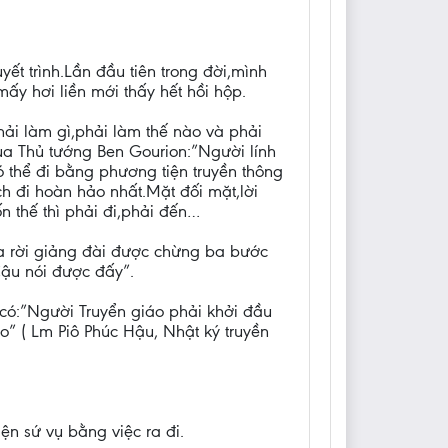
t trình.Lần đầu tiên trong đời,mình
mấy hơi liền mới thấy hết hồi hộp.
hải làm gì,phải làm thế nào và phải
ủa Thủ tướng Ben Gourion:”Người lính
 thể đi bằng phương tiện truyền thông
h đi hoàn hảo nhất.Mặt đối mặt,lời
n thế thì phải đi,phải đến…
Vừa rời giảng đài được chừng ba bước
Cậu nói được đấy”.
 có:”Người Truyển giáo phải khởi đầu
o” ( Lm Piô Phúc Hậu, Nhật ký truyền
n sứ vụ bằng việc ra đi.