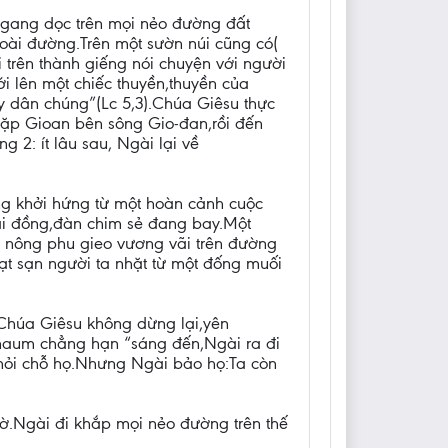
ngang dọc trên mọi nẻo đường đất
oài đường.Trên một sườn núi cũng có(
 trên thành giếng nói chuyện với người
i lên một chiếc thuyền,thuyền của
y dân chúng”(Lc 5,3).Chúa Giêsu thực
gặp Gioan bên sông Gio-đan,rồi đến
 2: ít lâu sau, Ngài lại về
ng khởi hứng từ một hoàn cảnh cuộc
ài đồng,đàn chim sẻ đang bay.Một
 nông phu gieo vương vãi trên đường
hạt sạn người ta nhặt từ một đống muối
.Chúa Giêsu không dừng lại,yên
rnaum chẳng hạn “sáng đến,Ngài ra đi
khỏi chỗ họ.Nhưng Ngài bảo họ:Ta còn
thờ.Ngài đi khắp mọi nẻo đường trên thế