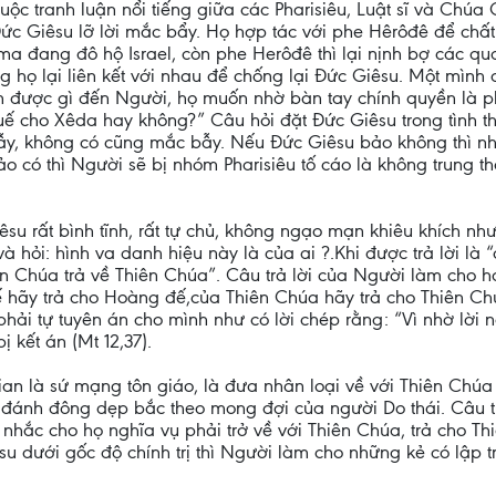
uộc tranh luận nổi tiếng giữa các Pharisiêu, Luật sĩ và Chú
c Giêsu lỡ lời mắc bẩy. Họ hợp tác với phe Hêrôđê để chấ
ma đang đô hộ Israel, còn phe Herôđê thì lại nịnh bợ các 
họ lại liên kết với nhau để chống lại Đức Giêsu. Một mình 
àm được gì đến Người, họ muốn nhờ bàn tay chính quyền là 
huế cho Xêda hay không?” Câu hỏi đặt Đức Giêsu trong tình t
bẫy, không có cũng mắc bẫy. Nếu Đức Giêsu bảo không thì n
 có thì Người sẽ bị nhóm Pharisiêu tố cáo là không trung t
êsu rất bình tĩnh, rất tự chủ, không ngạo mạn khiêu khích n
hỏi: hình va danh hiệu này là của ai ?.Khi được trả lời là 
iên Chúa trả về Thiên Chúa”. Câu trả lời của Người làm cho
ế hãy trả cho Hoàng đế,của Thiên Chúa hãy trả cho Thiên C
phải tự tuyên án cho mình như có lời chép rằng: “Vì nhờ lời
 kết án (Mt 12,37).
n là sứ mạng tôn giáo, là đưa nhân loại về với Thiên Chúa c
 đánh đông dẹp bắc theo mong đợi của người Do thái. Câu tr
 nhắc cho họ nghĩa vụ phải trở về với Thiên Chúa, trả cho T
 dưới gốc độ chính trị thì Người làm cho những kẻ có lập tr