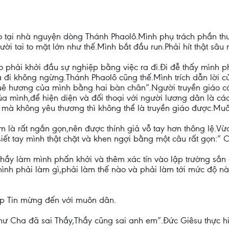
 tại nhà nguyện dòng Thánh Phaolô.Mình phụ trách phần thuyế
i tai to mặt lớn như thế.Mình bắt đầu run.Phải hít thật sâu 
o phải khởi đầu sự nghiệp bằng việc ra đi.Đi đễ thấy mình p
 đi không ngừng.Thánh Phaolô cũng thế.Mình trích dẫn lời c
uê hương của mình bằng hai bàn chân”.Người truyền giáo có
a mình,để hiện diện và đối thoại với người lương dân là các
áo mà không yêu thương thì không thể là truyền giáo được.Muố
iểm là rất ngắn gọn,nên được thính giả vỗ tay hơn thông lệ.
siết tay mình thật chặt và khen ngợi bằng một câu rất gọn:” 
Thầy làm mình phấn khởi và thêm xác tín vào lập trường sắn
mình phải làm gì,phải làm thế nào và phải làm tới mức độ nà
iệp Tin mừng đến với muôn dân.
hư Cha đã sai Thầy,Thầy cũng sai anh em”.Đức Giêsu thực hiệ