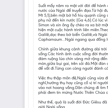
Suốt mấy năm ra mặt với đời để hành 
nước của Ngài để truyền đạo.Từ hội đư
Mt 5,1),bên một bờ hồ hiu quạnh cũng c
phụ nữ đến kín nước (Ga 4,6).Có lúc v
Simon và xin ông ấy chèo ra xa bờ một
hiện một cuộc hành trình liên miên.T
Galilê,dọc theo bờ biển Galilê,và Ngài
Capharnaum…Ngài ngang qua đồng lúa
Chính giữa khung cảnh đường dài trời
sống.Các hình ảnh cuộc sống đời thườ
đám ruộng lúa chín vàng mở rộng đến 
mòn,giữa bụi gai, trên sỏi đá.Một đàn 
để vất đi.Từng con còng người đánh c
Việc thu thập môn đệ,Ngài cũng vừa đ
nghĩ,hưởng thụ hay cũng cố vị trí ng
vào nơi hoang vắng.Dân chúng đi tìm 
phải đem tin mừng Nước Thiên Chúa ch
Như thế, quả là suốt đời Đức Giêsu đã 
giới Ngài sống.