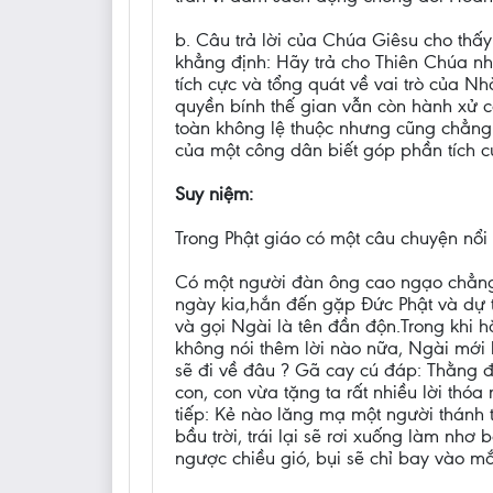
b. Câu trả lời của Chúa Giêsu cho thấy
khẳng định: Hãy trả cho Thiên Chúa nh
tích cực và tổng quát về vai trò của N
quyền bính thế gian vẫn còn hành xử cá
toàn không lệ thuộc nhưng cũng chẳng 
của một công dân biết góp phần tích c
Suy niệm:
Trong Phật giáo có một câu chuyện nổi 
Có một người đàn ông cao ngạo chẳng 
ngày kia,hắn đến gặp Đức Phật và dự 
và gọi Ngài là tên đần độn.Trong khi h
không nói thêm lời nào nữa, Ngài mới
sẽ đi về đâu ? Gã cay cú đáp: Thằng đi
con, con vừa tặng ta rất nhiều lời th
tiếp: Kẻ nào lăng mạ một người thánh 
bầu trời, trái lại sẽ rơi xuống làm n
ngược chiều gió, bụi sẽ chỉ bay vào mắ