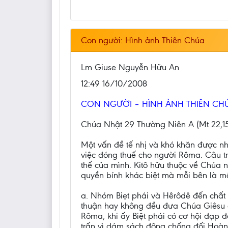
Con người: Hình ảnh Thiên Chúa
Lm Giuse Nguyễn Hữu An
12:49 16/10/2008
CON NGƯỜI – HÌNH ẢNH THIÊN CH
Chúa Nhật 29 Thường Niên A (Mt 22,15
Một vấn đề tế nhị và khó khăn được n
việc đóng thuế cho người Rôma. Câu tr
thế của mình. Kitô hữu thuộc về Chúa 
quyền bính khác biệt mà mỗi bên là mộ
a. Nhóm Biẹt phái và Hêrôdê đến chất
thuận hay không đều đưa Chúa Giêsu đ
Rôma, khi ấy Biệt phái có cơ hội đạp 
trấn vì dám sách động chống đối Hoàn