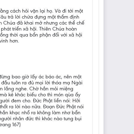
ng cách hỏi vặn lại họ. Và đi tới một
Câu trả lời chứa đựng một thẩm định
hiên Chúa đã khai mở nhưng các thể chế
 phát triển xã hội. Thiên Chúa hoàn
ồng thời qua bổn phận đối với xã hội
vinh hơn.
đừng bao giờ lấy ác báo ác, nên một
 đầu tuôn ra đủ mọi lời thóa mạ Ngài
nhẫn lắng nghe. Chờ hắn mỏi miệng
 mà kẻ khác biếu cho thì món qùa ấy
gười đem cho. Đức Phật liền nói: Hỡi
hốt ra lời nào nữa. Đoạn Đức Phật nói
hứ hắn khạc nhổ ra không làm nhơ bẩn
người nhân đức thì khác nào tung bụi
trang 167)