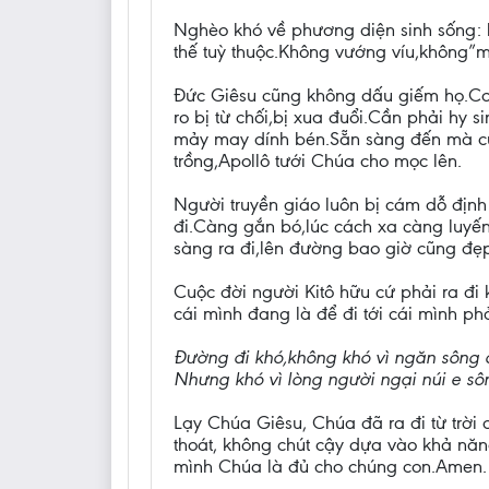
Nghèo khó về phương diện sinh sống: k
thế tuỳ thuộc.Không vướng víu,không”
Đức Giêsu cũng không dấu giếm họ.Con
ro bị từ chối,bị xua đuổi.Cần phải hy
mảy may dính bén.Sẵn sàng đến mà cũn
trồng,Apollô tưới Chúa cho mọc lên.
Người truyền giáo luôn bị cám dỗ địn
đi.Càng gắn bó,lúc cách xa càng luyến
sàng ra đi,lên đường bao giờ cũng đẹ
Cuộc đời người Kitô hữu cứ phải ra đi k
cái mình đang là để đi tới cái mình phả
Đường đi khó,không khó vì ngăn sông c
Nhưng khó vì lòng người ngại núi e sô
Lạy Chúa Giêsu, Chúa đã ra đi từ trời
thoát, không chút cậy dựa vào khả năn
mình Chúa là đủ cho chúng con.Amen.