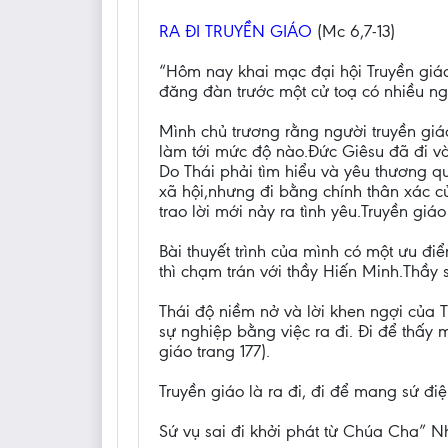
RA ĐI TRUYỀN GIÁO
(Mc 6,7-13)
“Hôm nay khai mạc đại hội Truyền giáo
đăng đàn trước một cử toạ có nhiều ngườ
Mình chủ trương rằng người truyền giá
làm tới mức độ nào.Đức Giêsu đã đi và
Do Thái phải tìm hiểu và yêu thương q
xã hội,nhưng đi bằng chính thân xác củ
trao lời mới nảy ra tình yêu.Truyền gi
Bài thuyết trình của mình có một ưu đ
thì chạm trán với thầy Hiến Minh.Thầy 
Thái độ niềm nở và lời khen ngợi của 
sự nghiệp bằng việc ra đi. Đi để thấy 
giáo trang 177).
Truyền giáo là ra đi, đi để mang sứ đ
Sứ vụ sai đi khởi phát từ Chúa Cha” N