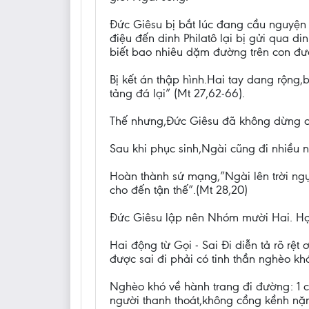
Đức Giêsu bị bắt lúc đang cầu nguyện
điệu đến dinh Philatô lại bị gửi qua d
biết bao nhiêu dặm đường trên con đườ
Bị kết án thập hình.Hai tay dang rộng
tảng đá lại” (Mt 27,62-66).
Thế nhưng,Đức Giêsu đã không dừng châ
Sau khi phục sinh,Ngài cũng đi nhiều n
Hoàn thành sứ mạng,”Ngài lên trời ng
cho đến tận thế”.(Mt 28,20)
Đức Giêsu lập nên Nhóm mười Hai. Họ đ
Hai động từ Gọi - Sai Đi diễn tả rõ r
được sai đi phải có tinh thần nghèo khó
Nghèo khó về hành trang đi đường: 1 c
người thanh thoát,không cồng kềnh nặng