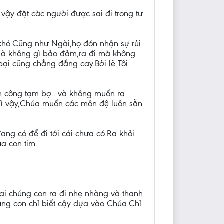
ậy đặt càc người được sai đi trong tư
khó.Cũng như Ngài,họ đón nhận sự rủi
i mà không gì bảo đảm,ra đi mà không
i cũng chẳng đắng cay.Bởi lẽ Tôi
ành công tạm bợ…và không muốn ra
.Vì vậy,Chúa muốn các môn đệ luôn sẵn
đang có để đi tới cái chưa có.Ra khỏi
ủa con tim.
sai chúng con ra đi nhẹ nhàng và thanh
úng con chỉ biết cậy dựa vào Chúa.Chỉ