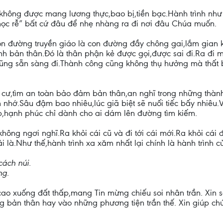
hông được mang lương thực,bao bị,tiền bạc.Hành trình như v
mọc rễ” bất cứ đâu để nhẹ nhàng ra đi nơi đâu Chúa muốn.
 đường truyền giáo là con đường đầy chông gai,lắm gian 
 sinh bản thân.Đó là thân phận kẻ được gọi,được sai đi.Ra đ
g sẵn sàng đi.Thành công cũng không thụ hưởng mà thất bạ
h cư,tìm an toàn bảo đảm bản thân,an nghĩ trong những th
 nhớ.Sâu đậm bao nhiêu,lúc giã biệt sẽ nuối tiếc bấy nhiêu
p,hạnh phúc chỉ dành cho ai dám lên đường tìm kiếm.
hông ngơi nghĩ.Ra khỏi cái cũ và đi tới cái mới.Ra khỏi cái 
i là.Như thế,hành trình xa xăm nhất lại chính là hành trình c
ách núi.
ng
.
 cao xuống đất thấp,mang Tin mừng chiếu soi nhân trần. Xin 
g bản thân hay vào những phương tiện trần thế. Xin giúp ch