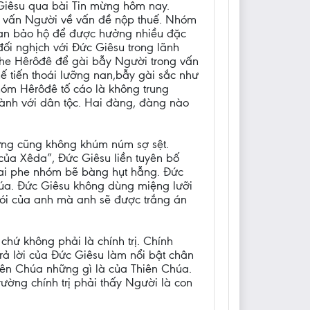
a Giêsu qua bài Tin mừng hôm nay.
t vấn Người về vấn đề nộp thuế. Nhóm
quan bảo hộ để được hưởng nhiều đặc
đối nghịch với Đức Giêsu trong lãnh
phe Hêrôđê để gài bẫy Người trong vấn
hế tiến thoái lưỡng nan,bẫy gài sắc như
hóm Hêrôđê tố cáo là không trung
hành với dân tộc. Hai đàng, đàng nào
hưng cũng không khúm núm sợ sệt.
“của Xêda”, Đức Giêsu liền tuyên bố
 hai phe nhóm bẽ bàng hụt hẫng. Đức
húa. Đức Giêsu không dùng miệng lưỡi
 nói của anh mà anh sẽ được trắng án
hứ không phải là chính trị. Chính
ả lời của Đức Giêsu làm nổi bật chân
hiên Chúa những gì là của Thiên Chúa.
ường chính trị phải thấy Người là con