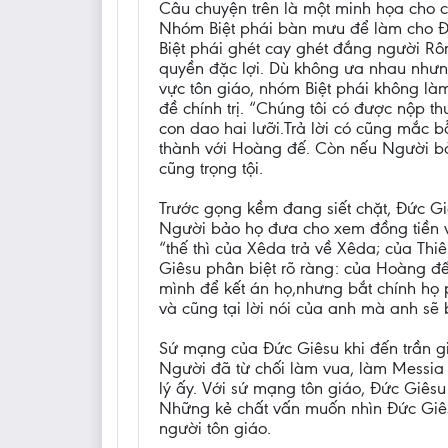
Câu chuyện trên là một minh họa cho c
Nhóm Biệt phái bàn mưu để làm cho Đứ
Biệt phái ghét cay ghét đắng người Rô
quyền đặc lợi. Dù không ưa nhau nhưng 
vực tôn giáo, nhóm Biệt phái không l
đề chính trị. “Chúng tôi có được nộp t
con dao hai lưỡi.Trả lời có cũng mắc 
thành với Hoàng đế. Còn nếu Người bảo
cũng trọng tội.
Trước gọng kềm đang siết chặt, Đức Gi
Người bảo họ đưa cho xem đồng tiền và 
“thế thì của Xêda trả về Xêda; của Th
Giêsu phân biệt rõ ràng: của Hoàng đ
mình để kết án họ,nhưng bắt chính họ 
và cũng tại lời nói của anh mà anh sẽ bị
Sứ mạng của Đức Giêsu khi đến trần gia
Người đã từ chối làm vua, làm Messia
lý ấy. Với sứ mạng tôn giáo, Đức Giêsu
Những kẻ chất vấn muốn nhìn Đức Giêsu
người tôn giáo.