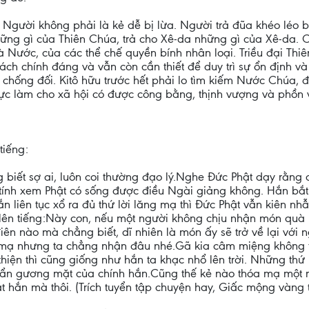
 Người không phải là kẻ dễ bị lừa. Người trả đũa khéo léo bằ
ững gì của Thiên Chúa, trả cho Xê-da những gì của Xê-da. 
hà Nước, của các thể chế quyền bính nhân loại. Triều đại T
ch chính đáng và vẫn còn cần thiết để duy trì sự ổn định và
chống đối. Kitô hữu trước hết phải lo tìm kiếm Nước Chúa, đ
ực làm cho xã hội có được công bằng, thịnh vượng và phồn 
tiếng:
biết sợ ai, luôn coi thường đạo lý.Nghe Đức Phật dạy rằng 
tính xem Phật có sống được điều Ngài giảng không. Hắn bắt
ắn liên tục xổ ra đủ thứ lời lăng mạ thì Đức Phật vẫn kiên 
 lên tiếng:Này con, nếu một người không chịu nhận món quà
ên nào mà chẳng biết, dĩ nhiên là món ấy sẽ trở về lại với n
óa mạ nhưng ta chẳng nhận đâu nhé.Gã kia câm miệng không t
thiện thì cũng giống như hắn ta khạc nhổ lên trời. Những t
hơ bẩn gương mặt của chính hắn.Cũng thế kẻ nào thóa mạ một 
t hắn mà thôi. (Trích tuyển tập chuyện hay, Giấc mộng vàng 