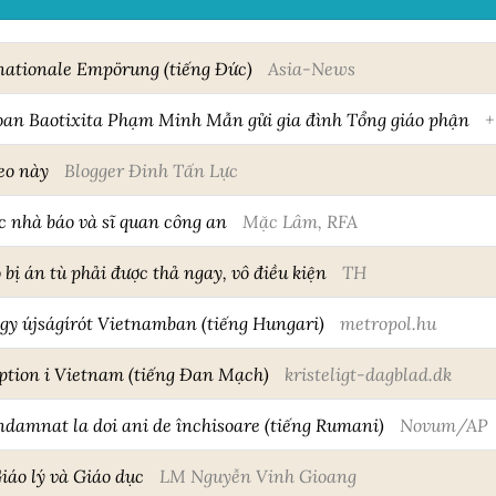
rnationale Empörung (tiếng Đức)
Asia-News
an Baotixita Phạm Minh Mẫn gửi gia đình Tổng giáo phận
+
eo này
Blogger Đinh Tấn Lực
c nhà báo và sĩ quan công an
Mặc Lâm, RFA
bị án tù phải được thả ngay, vô điều kiện
TH
 egy újságírót Vietnamban (tiếng Hungari)
metropol.hu
uption i Vietnam (tiếng Đan Mạch)
kristeligt-dagblad.dk
ndamnat la doi ani de închisoare (tiếng Rumani)
Novum/AP
iáo lý và Giáo dục
LM Nguyễn Vinh Gioang