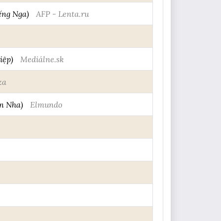
ng Nga)
AFP - Lenta.ru
iệp)
Mediálne.sk
za
an Nha)
Elmundo