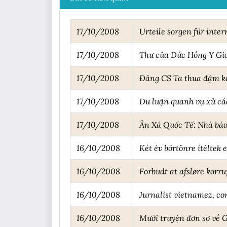
17/10/2008
Urteile sorgen für inte
17/10/2008
Thư của Đức Hồng Y Gio
17/10/2008
Đảng CS Ta thua đậm k
17/10/2008
Dư luận quanh vụ xử cá
17/10/2008
Ân Xá Quốc Tế: Nhà báo 
16/10/2008
Két év börtönre ítéltek
16/10/2008
Forbudt at afsløre korr
16/10/2008
Jurnalist vietnamez, co
16/10/2008
Mười truyện đơn sơ về G