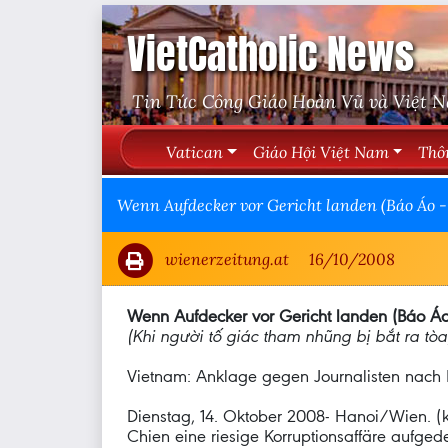
VietCatholic News
Tin Tức Công Giáo Hoàn Vũ và Việt 
Vatican
Giáo Hội Việt Nam
Thô
Wenn Aufdecker vor Gericht landen (Báo Áo -
wienerzeitung.at
16/10/2008
Wenn Aufdecker vor Gericht landen (Báo Áo
(Khi người tố giác tham nhũng bị bắt ra tòa
Vietnam: Anklage gegen Journalisten nach B
Dienstag, 14. Oktober 2008- Hanoi/Wien. (
Chien eine riesige Korruptionsaffäre aufgede