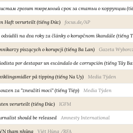
стам грозит тюремный срок за статьи о коррупции (tiế
n Haft verurteilt (tiếng Đức)
focus.de/AP
odsúdili na dva roky za články o korupčnom škandále (tiếng T
nikarzy piszących o korupcji (tiếng Ba Lan)
Gazeta Wyborc
iodista por destapar un escándalo de corrupción (tiếng Tây B
iklingsmidler på tipping (tiếng Na Uy)
Media Týden
uzen za ''zneužití moci'' (tiếng Tiệp)
Media Týden
ten verurteilt (tiếng Đức)
IGFM
rnalist should be released
Amnesty International
SVN tham nhũng
Việt Hùng /RFA