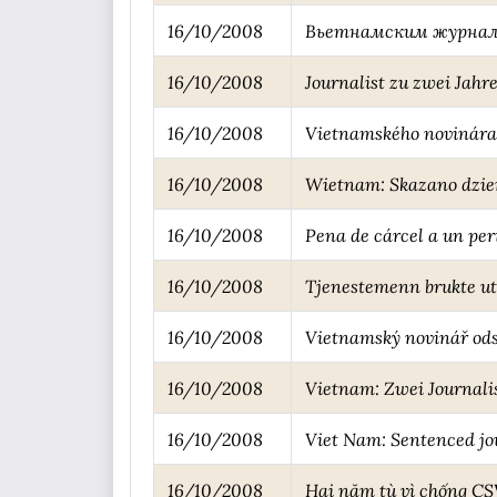
16/10/2008
Вьетнамским журнали
16/10/2008
Journalist zu zwei Jahre
16/10/2008
Vietnamského novinára 
16/10/2008
Wietnam: Skazano dzien
16/10/2008
Pena de cárcel a un per
16/10/2008
Tjenestemenn brukte utv
16/10/2008
Vietnamský novinář odso
16/10/2008
Vietnam: Zwei Journalis
16/10/2008
Viet Nam: Sentenced jou
16/10/2008
Hai năm tù vì chống C