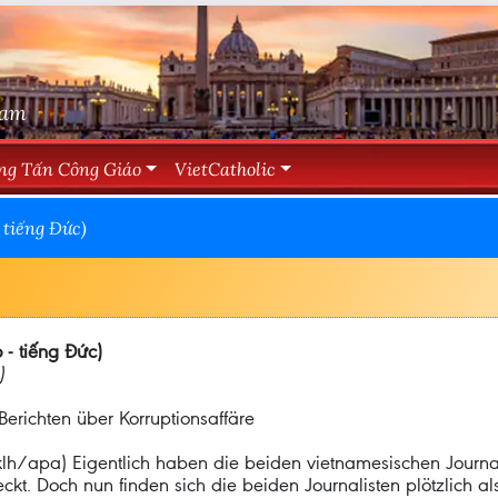
Nam
ng Tấn Công Giáo
VietCatholic
 tiếng Đức)
 - tiếng Đức)
)
erichten über Korruptionsaffäre
klh/apa) Eigentlich haben die beiden vietnamesischen Journ
ckt. Doch nun finden sich die beiden Journalisten plötzlich a