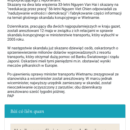
współpracującego z reporterami.
Skazany na dwa lata więzienia 33-letni Nguyen Van Hai i skazany na
"reedukację przez pracę" 56-letni Nguyen Viet Chien odpowiadali za
"nadużywanie wolności i demokracji" i fabrykowanie części informacji
na temat głośnego skandalu korupcyjnego w Wietnamie.
Dziennikarze, pracujący dla dwóch najpopularniejszych w kraju gazet,
zostali aresztowani 12 maja w związku z ich relacjami w sprawie
skandalu korupcyjnego w ministerstwie transportu, który wybuchł w
2005 roku.
W następstwie skandalu już skazano dziewięć osób, oskarżonych o
sprzeniewierzenie milionów dolarów wyprowadzonych z resortu
transportu, który otrzymał dużą pomoc od Banku Światowego i rządu
Japonii. Oskarżeni mieli tymi pieniędzmi m.in. obstawiać wyniki
meczów piłkarskich w Europie.
Po ujawnieniu sprawy minister transportu Wietnamu zrezygnował ze
stanowiska a wiceminister został aresztowany. W marcu jednak
wiceminister, najwyższy urzędnik zamieszany w skandal, został
nieoczekiwanie oczyszczony z zarzutów; obu dziennikarzy
aresztowano sześć tygodni później.
PAP
Bài có liên quan