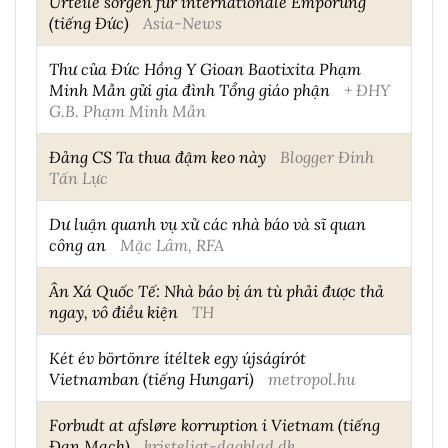
Urteile sorgen für internationale Empörung
(tiếng Đức)
Asia-News
Thư của Đức Hồng Y Gioan Baotixita Phạm
Minh Mẫn gửi gia đình Tổng giáo phận
+ ĐHY
G.B. Phạm Minh Mẫn
Đảng CS Ta thua đậm keo này
Blogger Đinh
Tấn Lực
Dư luận quanh vụ xử các nhà báo và sĩ quan
công an
Mặc Lâm, RFA
Ân Xá Quốc Tế: Nhà báo bị án tù phải được thả
ngay, vô điều kiện
TH
Két év börtönre ítéltek egy újságírót
Vietnamban (tiếng Hungari)
metropol.hu
Forbudt at afsløre korruption i Vietnam (tiếng
Đan Mạch)
kristeligt-dagblad.dk