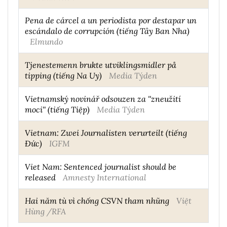
Pena de cárcel a un periodista por destapar un
escándalo de corrupción (tiếng Tây Ban Nha)
Elmundo
Tjenestemenn brukte utviklingsmidler på
tipping (tiếng Na Uy)
Media Týden
Vietnamský novinář odsouzen za ''zneužití
moci'' (tiếng Tiệp)
Media Týden
Vietnam: Zwei Journalisten verurteilt (tiếng
Đức)
IGFM
Viet Nam: Sentenced journalist should be
released
Amnesty International
Hai năm tù vì chống CSVN tham nhũng
Việt
Hùng /RFA