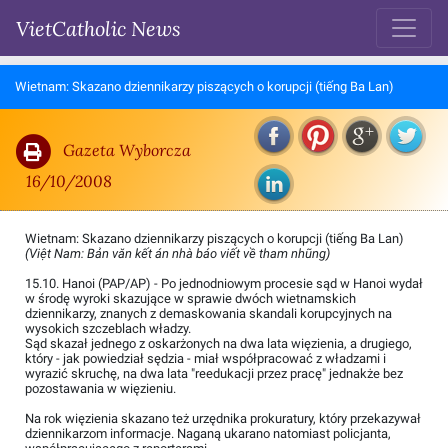
VietCatholic News
Wietnam: Skazano dziennikarzy piszących o korupcji (tiếng Ba Lan)
Gazeta Wyborcza
16/10/2008
Wietnam: Skazano dziennikarzy piszących o korupcji (tiếng Ba Lan)
(Việt Nam: Bản văn kết án nhà báo viết về tham nhũng)
15.10. Hanoi (PAP/AP) - Po jednodniowym procesie sąd w Hanoi wydał
w środę wyroki skazujące w sprawie dwóch wietnamskich
dziennikarzy, znanych z demaskowania skandali korupcyjnych na
wysokich szczeblach władzy.
Sąd skazał jednego z oskarżonych na dwa lata więzienia, a drugiego,
który - jak powiedział sędzia - miał współpracować z władzami i
wyrazić skruchę, na dwa lata "reedukacji przez pracę" jednakże bez
pozostawania w więzieniu.
Na rok więzienia skazano też urzędnika prokuratury, który przekazywał
dziennikarzom informacje. Naganą ukarano natomiast policjanta,