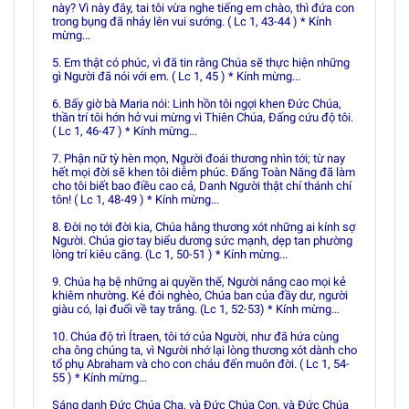
này? Vì này đây, tai tôi vừa nghe tiếng em chào, thì đứa con
trong bụng đã nhảy lên vui sướng. ( Lc 1, 43-44 ) * Kính
mừng...
5. Em thật có phúc, vì đã tin rằng Chúa sẽ thực hiện những
gì Người đã nói với em. ( Lc 1, 45 ) * Kính mừng...
6. Bấy giờ bà Maria nói: Linh hồn tôi ngợi khen Ðức Chúa,
thần trí tôi hớn hở vui mừng vì Thiên Chúa, Ðấng cứu độ tôi.
( Lc 1, 46-47 ) * Kính mừng...
7. Phận nữ tỳ hèn mọn, Người đoái thương nhìn tới; từ nay
hết mọi đời sẽ khen tôi diễm phúc. Ðấng Toàn Năng đã làm
cho tôi biết bao điều cao cả, Danh Người thật chí thánh chí
tôn! ( Lc 1, 48-49 ) * Kính mừng...
8. Ðời nọ tới đời kia, Chúa hằng thương xót những ai kính sợ
Người. Chúa giơ tay biểu dương sức mạnh, dẹp tan phường
lòng trí kiêu căng. (Lc 1, 50-51 ) * Kính mừng...
9. Chúa hạ bệ những ai quyền thế, Người nâng cao mọi kẻ
khiêm nhường. Kẻ đói nghèo, Chúa ban của đầy dư, người
giàu có, lại đuổi về tay trắng. (Lc 1, 52-53) * Kính mừng...
10. Chúa độ trì Ítraen, tôi tớ của Người, như đã hứa cùng
cha ông chúng ta, vì Người nhớ lại lòng thương xót dành cho
tổ phụ Abraham và cho con cháu đến muôn đời. ( Lc 1, 54-
55 ) * Kính mừng...
Sáng danh Ðức Chúa Cha, và Ðức Chúa Con, và Ðức Chúa