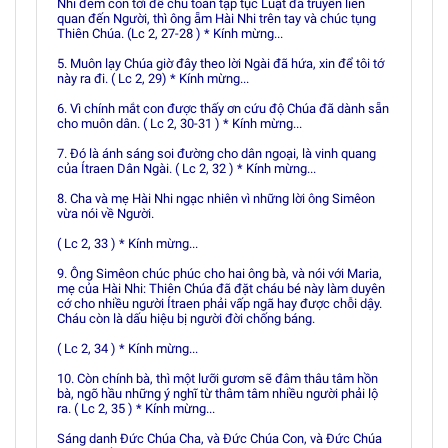
Nhi đem con tới để chu toàn tập tục Luật đã truyền liên
quan đến Người, thì ông ẵm Hài Nhi trên tay và chúc tụng
Thiên Chúa. (Lc 2, 27-28 ) * Kính mừng...
5. Muôn lạy Chúa giờ đây theo lời Ngài đã hứa, xin để tôi tớ
này ra đi. ( Lc 2, 29) * Kính mừng...
6. Vì chính mắt con được thấy ơn cứu độ Chúa đã dành sẵn
cho muôn dân. ( Lc 2, 30-31 ) * Kính mừng...
7. Ðó là ánh sáng soi đường cho dân ngoại, là vinh quang
của Ítraen Dân Ngài. ( Lc 2, 32 ) * Kính mừng...
8. Cha và mẹ Hài Nhi ngạc nhiên vì những lời ông Simêon
vừa nói về Người.
( Lc 2, 33 ) * Kính mừng...
9. Ông Simêon chúc phúc cho hai ông bà, và nói với Maria,
mẹ của Hài Nhi: Thiên Chúa đã đặt cháu bé này làm duyên
cớ cho nhiều người Ítraen phải vấp ngã hay được chỗi dậy.
Cháu còn là dấu hiệu bị người đời chống báng.
( Lc 2, 34 ) * Kính mừng...
10. Còn chính bà, thì một lưỡi gươm sẽ đâm thâu tâm hồn
bà, ngõ hầu những ý nghĩ từ thâm tâm nhiều người phải lộ
ra. ( Lc 2, 35 ) * Kính mừng...
Sáng danh Ðức Chúa Cha, và Ðức Chúa Con, và Ðức Chúa