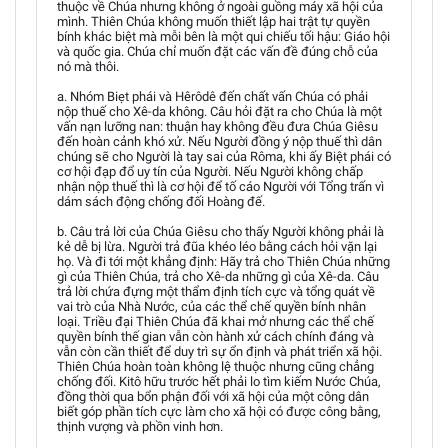
thuộc về Chúa nhưng không ở ngoài guồng máy xã hội của
mình. Thiên Chúa không muốn thiết lập hai trật tự quyền
bính khác biệt mà mỗi bên là một qui chiếu tối hậu: Giáo hội
và quốc gia. Chúa chỉ muốn đặt các vấn đề đúng chỗ của
nó mà thôi.
a. Nhóm Biẹt phái và Hêrôdê đến chất vấn Chúa có phải
nộp thuế cho Xê-da không. Câu hỏi đặt ra cho Chúa là một
vấn nạn lưỡng nan: thuận hay không đều đưa Chúa Giêsu
đến hoàn cảnh khó xử. Nếu Người đồng ý nộp thuế thì dân
chúng sẽ cho Người là tay sai của Rôma, khi ấy Biệt phái có
cơ hội đạp đổ uy tín của Người. Nếu Người không chấp
nhận nộp thuế thì là cơ hội để tố cáo Người với Tổng trấn vì
dám sách động chống đối Hoàng đế.
b. Câu trả lời của Chúa Giêsu cho thấy Người không phải là
kẻ dễ bị lừa. Người trả đũa khéo léo bằng cách hỏi vặn lại
họ. Và đi tới một khẳng định: Hãy trả cho Thiên Chúa những
gì của Thiên Chúa, trả cho Xê-da những gì của Xê-da. Câu
trả lời chứa đựng một thẩm định tích cực và tổng quát về
vai trò của Nhà Nước, của các thể chế quyền bính nhân
loại. Triều đại Thiên Chúa đã khai mở nhưng các thể chế
quyền bính thế gian vẫn còn hành xử cách chính đáng và
vẫn còn cần thiết để duy trì sự ổn định và phát triển xã hội.
Thiên Chúa hoàn toàn không lệ thuộc nhưng cũng chẳng
chống đối. Kitô hữu trước hết phải lo tìm kiếm Nước Chúa,
đồng thời qua bổn phận đối với xã hội của một công dân
biết góp phần tích cực làm cho xã hội có được công bằng,
thịnh vượng và phồn vinh hơn.