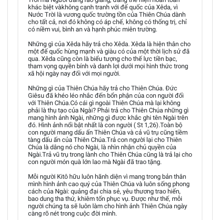
khác biệt vàkhông cạnh tranh với đế quốc của Xêda, vì
Nước Trời là vương quốc trường tồn của Thiên Chúa dành
cho tất cả, nơi đó không có áp chế, không có thống trị, chỉ
có niềm vui, bình an và hạnh phúc miên trường.
Những gì của Xêda hãy trả cho Xêda. Xêda là hiện thân cho
một đế quốc hùng mạnh và giàu có của một thời lịch sử đã
qua. Xêda cũng còn là biểu tượng cho thế lực tiền bạc,
tham vọng quyền bính và danh lợi dưới mọi hình thức trong
xã hội ngày nay đối với mọi người.
Những gì của Thiên Chúa hãy trả cho Thiên Chúa. Đức
Giêsu đã khéo léo nhắc đến bổn phận của con người đối
với Thiên Chúa.Có cái gì ngoài Thiên Chúa mà lại không
phải là thụ tạo của Ngài? Phải trả cho Thiên Chúa những gì
mang hình ảnh Ngài, những gì được khắc ghi tên Ngài trên
đó. Hình ảnh nổi bật nhất là con người ( St 1,26).Toàn bộ
con người mang dấu ấn Thiên Chúa và cả vũ trụ cũng tiềm
tàng dấu ấn của Thiên Chúa.Trả con người lại cho Thiên
Chúa là dâng nó cho Ngài, là nhìn nhận chủ quyền của
Ngài.Trả vũ trụ trong lành cho Thiên Chúa cũng là trả lại cho
con người món quà lớn lao mà Ngài đã trao tặng.
Mỗi người Kitô hữu luôn hãnh diện vì mang trong bản thân
mình hình ảnh cao quý của Thiên Chúa và luôn sống phong
cách của Ngài: quảng đại chia sẻ, yêu thương trao hiến,
bao dung tha thứ, khiêm tốn phục vụ. Được như thế, mỗi
người chúng ta sẽ luôn làm cho hình ảnh Thiên Chúa ngày
càng rõ nét trong cuộc đời mình.