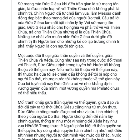
Sứ mạng của Đức Giêsu khi đến trần gian là sứ mạng tôn
giáo, là đưa nhân loại về với Thiên Chúa chứ không phải là
chính trị. Chính Người đã từ chối làm vua, làm Messia đánh
đông dẹp bắc theo mong đợi của người Do thái. Câu trả lời
của Đức Giêsu làm nổi bật chân lý ấy. Với sứ mạng tôn
giáo, Đức Giêsu nhắc cho họ nghĩa vụ phải trở về với Thiên
Chúa, trả cho Thiên Chúa những gì là của Thiên Chúa.
Những kẻ chất vấn muốn nhìn Đức Giêsu dưới gốc độ
chính trị thì Người làm cho những kẻ có lập trường chính trị
phải thấy Người là con người tôn giáo.
Một cuộc đối thoại giữa thần quyền và thế quyền, giữa
Thiên Chúa và Xêda. Cũng như sau này trong cuộc đối thoại
với Philatô, Đức Giêsu trịnh trọng tuyên bố: Nước tôi không
thuộc về thế gian này. Nếu nước tôi thuộc về thế gian này,
thì thuộc hạ của tôi sẽ chiến đấu không để tôi bị nộp cho
người Do thái, nhưng nước tôi không thuộc về thế gian này.
Qua lời tuyên bố này Đức Giêsu có vẻ như khẳng định
vương quyền của mình, một vương quyền mà Philatô chưa
có thể hiểu thấu.
Mối tranh chấp giữa thần quyền và thế quyền, giữa đạo và
đời đã xảy ra từ thời Chúa Giêsu cũng như từ muôn thưở.
Đức Giêsu không muốn được coi như vị cứu tinh chính trị
theo ý của người Do thái. Người không đến để nắm lấy
chính quyền, thống trị như một vị hoàng đế Xêda hay như
vua Hêrôđê.Trong thực tế Người phân biệt rõ thần quyền và
thế quyền, tuy công nhận quyền hành chính trị như một điều
tất nhiên nhưng Người tự đặt mình vào mức độ khác. Nước
Trời mà Người đang rao giảng, đang thể hiện hoàn toàn