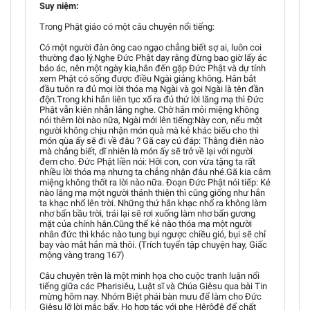
Suy niệm:
Trong Phật giáo có một câu chuyện nổi tiếng:
Có một người đàn ông cao ngạo chẳng biết sợ ai, luôn coi
thường đạo lý.Nghe Đức Phật dạy rằng đừng bao giờ lấy ác
báo ác, nên một ngày kia,hắn đến gặp Đức Phật và dự tính
xem Phật có sống được điều Ngài giảng không. Hắn bắt
đầu tuôn ra đủ mọi lời thóa mạ Ngài và gọi Ngài là tên đần
độn.Trong khi hắn liên tục xổ ra đủ thứ lời lăng mạ thì Đức
Phật vẫn kiên nhẫn lắng nghe. Chờ hắn mỏi miệng không
nói thêm lời nào nữa, Ngài mới lên tiếng:Này con, nếu một
người không chịu nhận món quà mà kẻ khác biếu cho thì
món qùa ấy sẽ đi về đâu ? Gã cay cú đáp: Thằng điên nào
mà chẳng biết, dĩ nhiên là món ấy sẽ trở về lại với người
đem cho. Đức Phật liền nói: Hỡi con, con vừa tặng ta rất
nhiều lời thóa mạ nhưng ta chẳng nhận đâu nhé.Gã kia câm
miệng không thốt ra lời nào nữa. Đoạn Đức Phật nói tiếp: Kẻ
nào lăng mạ một người thánh thiện thì cũng giống như hắn
ta khạc nhổ lên trời. Những thứ hắn khạc nhổ ra không làm
nhơ bẩn bầu trời, trái lại sẽ rơi xuống làm nhơ bẩn gương
mặt của chính hắn.Cũng thế kẻ nào thóa mạ một người
nhân đức thì khác nào tung bụi ngược chiều gió, bụi sẽ chỉ
bay vào mắt hắn mà thôi. (Trích tuyển tập chuyện hay, Giấc
mộng vàng trang 167)
Câu chuyện trên là một minh họa cho cuộc tranh luận nổi
tiếng giữa các Pharisiêu, Luật sĩ và Chúa Giêsu qua bài Tin
mừng hôm nay. Nhóm Biệt phái bàn mưu để làm cho Đức
Giêsu lỡ lời mắc bẩy. Họ hợp tác với phe Hêrôđê để chất