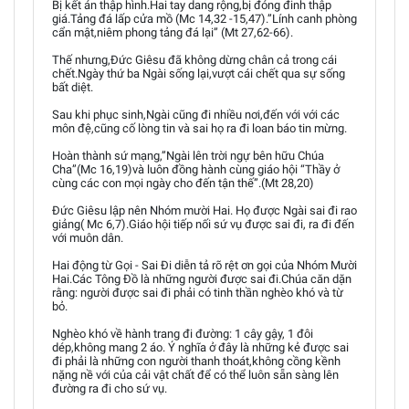
Bị kết án thập hình.Hai tay dang rộng,bị đóng đinh thập
giá.Tảng đá lấp cửa mồ (Mc 14,32 -15,47).”Lính canh phòng
cẩn mật,niêm phong tảng đá lại” (Mt 27,62-66).
Thế nhưng,Đức Giêsu đã không dừng chân cả trong cái
chết.Ngày thứ ba Ngài sống lại,vượt cái chết qua sự sống
bất diệt.
Sau khi phục sinh,Ngài cũng đi nhiều nơi,đến với với các
môn đệ,cũng cố lòng tin và sai họ ra đi loan báo tin mừng.
Hoàn thành sứ mạng,”Ngài lên trời ngự bên hữu Chúa
Cha”(Mc 16,19)và luôn đồng hành cùng giáo hội “Thầy ở
cùng các con mọi ngày cho đến tận thế”.(Mt 28,20)
Đức Giêsu lập nên Nhóm mười Hai. Họ được Ngài sai đi rao
giảng( Mc 6,7).Giáo hội tiếp nối sứ vụ được sai đi, ra đi đến
với muôn dân.
Hai động từ Gọi - Sai Đi diễn tả rõ rệt ơn gọi của Nhóm Mười
Hai.Các Tông Đồ là những người được sai đi.Chúa căn dặn
rằng: người được sai đi phải có tinh thần nghèo khó và từ
bỏ.
Nghèo khó về hành trang đi đường: 1 cây gậy, 1 đôi
dép,không mang 2 áo. Ý nghĩa ở đây là những kẻ được sai
đi phải là những con người thanh thoát,không cồng kềnh
nặng nề với của cải vật chất để có thể luôn sẵn sàng lên
đường ra đi cho sứ vụ.