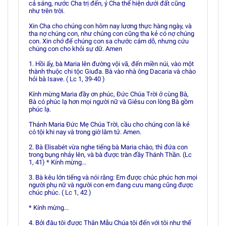
cả sáng, nước Cha trị đến, ý Cha thể hiện dưới đất cũng
như trên trời.
Xin Cha cho chúng con hôm nay lương thực hàng ngày, và
tha nợ chúng con, như chúng con cũng tha kẻ có nợ chúng
con. Xin chớ để chúng con sa chước cám dỗ, nhưng cứu
chúng con cho khỏi sự dữ. Amen
1. Hồi ấy, bà Maria lên đường vội vã, đến miền núi, vào một
thành thuộc chi tộc Giuđa. Bà vào nhà ông Dacaria và chào
hỏi bà Isave. ( Lc 1, 39-40 )
Kính mừng Maria đầy ơn phúc, Ðức Chúa Trời ở cùng Bà,
Bà có phúc lạ hơn mọi người nữ và Giêsu con lòng Bà gồm
phúc lạ.
Thánh Maria Ðức Mẹ Chúa Trời, cầu cho chúng con là kẻ
có tội khi nay và trong giờ lâm tử. Amen.
2. Bà Elisabét vừa nghe tiếng bà Maria chào, thì đứa con
trong bụng nhảy lên, và bà được tràn đầy Thánh Thần. (Lc
1, 41) * Kính mừng...
3. Bà kêu lớn tiếng và nói rằng: Em được chúc phúc hơn mọi
người phụ nữ và người con em đang cưu mang cũng được
chúc phúc. ( Lc 1, 42 )
* Kính mừng...
4. Bởi đâu tôi được Thân Mẫu Chúa tôi đến với tôi như thế