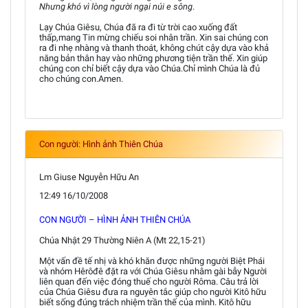
Nhưng khó vì lòng người ngại núi e sông
.
Lạy Chúa Giêsu, Chúa đã ra đi từ trời cao xuống đất
thấp,mang Tin mừng chiếu soi nhân trần. Xin sai chúng con
ra đi nhẹ nhàng và thanh thoát, không chút cậy dựa vào khả
năng bản thân hay vào những phương tiện trần thế. Xin giúp
chúng con chỉ biết cậy dựa vào Chúa.Chỉ mình Chúa là đủ
cho chúng con.Amen.
Con người: Hình ảnh Thiên Chúa
Lm Giuse Nguyễn Hữu An
12:49 16/10/2008
CON NGƯỜI – HÌNH ẢNH THIÊN CHÚA
Chúa Nhật 29 Thường Niên A (Mt 22,15-21)
Một vấn đề tế nhị và khó khăn được những người Biệt Phái
và nhóm Hêrôđê đặt ra với Chúa Giêsu nhằm gài bẫy Người
liên quan đến việc đóng thuế cho người Rôma. Câu trả lời
của Chúa Giêsu đưa ra nguyên tắc giúp cho người Kitô hữu
biết sống đúng trách nhiệm trần thế của mình. Kitô hữu