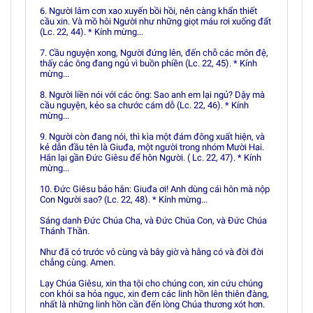
6. Người lâm cơn xao xuyến bồi hồi, nên càng khẩn thiết
cầu xin. Và mồ hôi Người như những giọt máu rơi xuống đất
(Lc. 22, 44). * Kính mừng...
7. Cầu nguyện xong, Người đứng lên, đến chỗ các môn đệ,
thấy các ông đang ngủ vì buồn phiền (Lc. 22, 45). * Kính
mừng...
8. Người liền nói với các ông: Sao anh em lại ngủ? Dậy mà
cầu nguyện, kẻo sa chước cám dỗ (Lc. 22, 46). * Kính
mừng...
9. Người còn đang nói, thì kìa một đám đông xuất hiện, và
kẻ dẫn đầu tên là Giuđa, một người trong nhóm Mười Hai.
Hắn lại gần Ðức Giêsu để hôn Người. ( Lc. 22, 47). * Kính
mừng...
10. Ðức Giêsu bảo hắn: Giuđa ơi! Anh dùng cái hôn mà nộp
Con Người sao? (Lc. 22, 48). * Kính mừng...
Sáng danh Ðức Chúa Cha, và Ðức Chúa Con, và Ðức Chúa
Thánh Thần.
Như đã có trước vô cùng và bây giờ và hằng có và đời đời
chẳng cùng. Amen.
Lạy Chúa Giêsu, xin tha tội cho chúng con, xin cứu chúng
con khỏi sa hỏa ngục, xin đem các linh hồn lên thiên đàng,
nhất là những linh hồn cần đến lòng Chúa thương xót hơn.