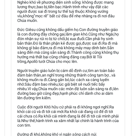
Nghèo khó về phương diện sinh sống: không được mang
lương thực,bao bị,tiền bạc.Hành trình như vậy đặt càc
người được sai đi trong tư thế tuỳ thuộc.Không vướng
víu,không”mọc rễ” bất cứ đâu để nhẹ nhàng ra đi nơi đâu
Chúa muốn.
Đức Giêsu cũng không dấu giếm họ.Con đường truyền giáo
là con đường đầy chông gai,lắm gian khó.Cũng như Ngài,họ
đón nhận sự rủi ro bị từ chối,bị xua đuổi.Cần phải hy sinh
bản thân.Đó là thân phận kẻ được gọi,được sai đi.Ra đi mà
không gì bảo đảm,ra đi mà không mảy may dính bén.Sẵn
sàng đến mà cũng sẵn sàng đi.Thành công cũng không thụ
hưởng mà thất bại cũng chẳng đắng cay.Bởi lẽ Tôi
trồng,Apollô tưới Chúa cho mọc lên.
Người truyền giáo luôn bị cám dỗ định cư,tìm an toàn bảo
đảm bản thân,an nghĩ trong những thành công tạm bợ…và
không muốn ra đi.Càng gắn bó,lúc cách xa càng luyến
nhớ.Sâu đậm bao nhiêu,lúc giã biệt sẽ nuối tiếc bấy
nhiêu.Vì vậy,Chúa muốn các môn đệ luôn sẵn sàng ra đi,lên
đường bao giờ cũng đẹp,hạnh phúc chỉ dành cho ai dám
lên đường tìm kiếm.
Cuộc đời người Kitô hữu cứ phải ra đi không ngơi nghĩ.Ra
khỏi cái cũ và đi tới cái mới.Ra khỏi cái đang có để đi tới
cái chưa có.Ra khỏi cái mình đang là để đi tới cái mình phải
là.Như thế,hành trình xa xăm nhất lại chính là hành trình của
con tim.
Đường đi khó,không khó vì ngăn sông cách núi.