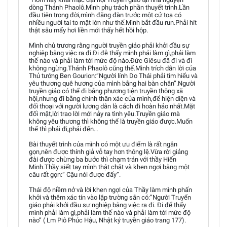
dòng Thánh Phaolô.Mình phụ trách phần thuyết trình.Lần
đầu tiên trong đời,mình đăng đàn trước một cử toạ có
nhiều người tai to mặt lớn như thế.Mình bắt đầu run.Phải hít
thật sâu mấy hơi liền mới thấy hết hồi hộp.
Mình chủ trương rằng người truyền giáo phải khởi đầu sự
nghiệp bằng việc ra đi.Đi đễ thấy mình phải làm gì,phải làm
thế nào và phải làm tới mức độ nào.Đức Giêsu đã đi và đi
không ngừng.Thánh Phaolô cũng thế.Mình trích dẫn lời của
Thủ tướng Ben Gourion:”Người lính Do Thái phải tìm hiểu và
yêu thương quê hương của mình bằng hai bàn chân”.Người
truyền giáo có thể đi bằng phương tiện truyền thông xã
hội,nhưng đi bằng chính thân xác của mình,để hiện diện và
đối thoại với người lương dân là cách đi hoàn hảo nhất.Mặt
đối mặt,lời trao lời mới nảy ra tình yêu.Truyền giáo mà
không yêu thương thì không thể là truyền giáo được.Muốn
thế thì phải đi,phải đến…
Bài thuyết trình của mình có một ưu điểm là rất ngắn
gọn,nên được thính giả vỗ tay hơn thông lệ.Vừa rời giảng
đài được chừng ba bước thì chạm trán với thầy Hiến
Minh.Thầy siết tay mình thật chặt và khen ngợi bằng một
câu rất gọn:” Cậu nói được đấy”.
Thái độ niềm nở và lời khen ngợi của Thầy làm mình phấn
khởi và thêm xác tín vào lập trường sắn có:”Người Truyển
giáo phải khởi đầu sự nghiệp bằng việc ra đi. Đi để thấy
mình phải làm gì,phải làm thế nào và phải làm tới mức độ
nào” ( Lm Piô Phúc Hậu, Nhật ký truyền giáo trang 177).