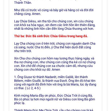
Thánh Thần.
Như đã có trước vô cùng và bây giờ và hằng có và đời đời
chẳng cùng. Amen.
Lạy Chúa Giêsu, xin tha tội cho chúng con, xin cứu chúng
con khỏi sa hỏa ngục, xin đem các linh hồn lên thiên đàng,
nhất là những linh hồn cần đến lòng Chúa thương xót hơn.
Thứ ba: Ðức Bà sinh Ðức Chúa Giêsu trong hang đá.
Lạy Cha chúng con ở trên trời, chúng con nguyện danh Cha
cả sáng, nước Cha trị đến, ý Cha thể hiện dưới đất cũng
như trên trời.
Xin Cha cho chúng con hôm nay lương thực hàng ngày, và
tha nợ chúng con, như chúng con cũng tha kẻ có nợ chúng
con. Xin chớ để chúng con sa chước cám dỗ, nhưng cứu
chúng con cho khỏi sự dữ. Amen
1. Ông Giuse từ thành Nadarét, miền Galilê, lên thành
Bêlem, miền Giuđê, là thành vua Ðavít. Ông lên đó khai tên
cùng với người đã đính hôn với ông là bà Maria, lúc ấy đang
có thai. ( Lc 2, 4-5 )
Kính mừng Maria đầy ơn phúc, Ðức Chúa Trời ở cùng Bà,
Bà có phúc lạ hơn mọi người nữ và Giêsu con lòng Bà gồm
phúc lạ.
Thánh Maria Ðức Mẹ Chúa Trời, cầu cho chúng con là kẻ