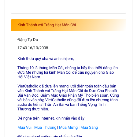
Kinh Thánh với Tràng Hạt Mân Côi
Đặng Tự Do
17:40 16/10/2008
Kính thưa quý cha và anh chị em,
Tháng 10 là tháng Mân Côi, chúng ta hãy tha thiết dâng lên
Đức Mẹ những lời kinh Mân Côi để cầu nguyện cho Giáo
Hội Việt Nam.
VietCatholic đã đưa lên mạng lưới điện toán toàn cầu bản
văn Kinh Thánh với Tràng Hạt Mân Côi do Đức Cha Phaolô
Bùi Văn Đọc, Giám Mục Giáo Phận Mỹ Tho biên soạn. Cùng
với bản văn này, VietCatholic cũng đã đưa lên chương trình
audio do tiến sĩ Trần An Bài và ban Tiếng Vọng Tình
Thương thực hiện.
Để nghe trên Internet, xin nhấn vào đây
Mùa Vui
|
Mùa Thương
|
Mùa Mừng
|
Mùa Sáng
Để download xuống, xin nhấn vào đây