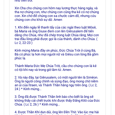
như trên trời.
Xin Cha cho chúng con hôm nay lương thực hàng ngày, và
tha nợ chúng con, như chúng con cũng tha kẻ có nợ chúng
con. Xin chớ để chúng con sa chước cám dỗ, nhưng cứu
chúng con cho khỏi sự dữ. Amen
1. Khi đến ngày lễ thanh tẩy của các ngài theo luật Môsê,
bà Maria và ông Giuse đem con lên Giêrusalem để tiến
dâng cho Chúa, như đã chép trong luật Chúa rằng; Mọi con
trai đầu lòng phải được gọi là của thánh, dành cho Chúa. (
Lc 2, 22-23 )
Kính mừng Maria đầy ơn phúc, Ðức Chúa Trời ở cùng Bà,
Bà có phúc lạ hơn mọi người nữ và Giêsu con lòng Bà gồm
phúc lạ.
Thánh Maria Ðức Mẹ Chúa Trời, cầu cho chúng con là kẻ
có tội khi nay và trong giờ lâm tử. Amen.
2. Và này đây, tại Giêrusalem, có một người tên là Simêon.
Ông là người công chính và sùng đạo, ông mong chờ niềm
an ủi của Ítraen, và Thánh Thần hằng ngự trên ông. ( Lc 2,
24 ) * Kính mừng...
3. Ông đã được Thánh Thần linh báo cho biết là ông sẽ
không thấy cái chết trước khi được thấy Ðấng Kitô của Ðức
Chúa. ( Lc 2, 26 ) * Kính mừng...
4. Ðược Thần Khí dun dủi, ông lên Ðền Thờ. Vào lúc mẹ hài