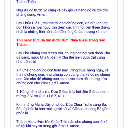
Thánh Thần.
Như đã có trước vô cùng và bây giờ và hằng có và đời đời
chẳng cùng. Amen.
Lạy Chúa Giêsu, xin tha tội cho chúng con, xin cứu chúng
con khỏi sa hỏa ngục, xin đem các linh hồn lên thiên đàng,
nhất là những linh hồn cần đến lòng Chúa thương xót hơn.
Thứ năm: Ðức Bà tìm được Ðức Chúa Giêsu trong Ðền
Thánh.
Lạy Cha chúng con ở trên trời, chúng con nguyện danh Cha
cả sáng, nước Cha trị đến, ý Cha thể hiện dưới đất cũng
như trên trời.
Xin Cha cho chúng con hôm nay lương thực hàng ngày, và
tha nợ chúng con, như chúng con cũng tha kẻ có nợ chúng
con. Xin chớ để chúng con sa chước cám dỗ, nhưng cứu
chúng con cho khỏi sự dữ. Amen
1. Hằng năm, cha mẹ Ðức Giêsu trẩy hội đền Giêrusalem
mừng lễ Vượt Qua. ( Lc 2, 41 )
Kính mừng Maria đầy ơn phúc, Ðức Chúa Trời ở cùng Bà,
Bà có phúc lạ hơn mọi người nữ và Giêsu con lòng Bà gồm
phúc lạ.
Thánh Maria Ðức Mẹ Chúa Trời, cầu cho chúng con là kẻ
có tội khi nay và trong giờ lâm tử. Amen.