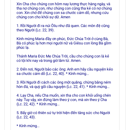
Xin Cha cho chúng con hôm nay lương thực hàng ngày, và
tha nợ chúng con, như chúng con cũng tha kẻ có nợ chúng
con. Xin chớ để chúng con sa chước cám dỗ, nhưng cứu
chúng con cho khỏi sự dữ. Amen
1. Rồi Người đi ra núi Ôliu như đã quen. Các môn đệ cũng
theo Người (Lc. 22, 39).
Kính mừng Maria đầy ơn phúc, Ðức Chúa Trời ở cùng Bà,
Bà có phúc lạ hơn mọi người nữ và Giêsu con lòng Bà gồm
phúc lạ.
Thánh Maria Ðức Mẹ Chúa Trời, cầu cho chúng con là kẻ
có tội khi nay và trong giờ lâm tử. Amen.
2. Ðến nơi, Người bảo các ông: Anh em hãy cầu nguyện kẻo
sa chước cám dỗ (Lc. 22, 40). * Kính mừng...
3. Rồi Người đi cách các ông một quãng, chừng bằng ném
hòn đá, và quỳ gối cầu nguyện (Lc. 22, 41). * Kính mừng...
4. Lạy Cha, nếu Cha muốn, xin tha cho con khỏi uống chén
này. Tuy vậy, xin đừng làm theo ý con, mà xin theo ý Cha
(Lc. 22, 42). * Kính mừng...
5. Bấy giờ có thiên sứ tự trời hiện đến tăng sức cho Người
(Lc. 22, 43).
* Kính mừng...