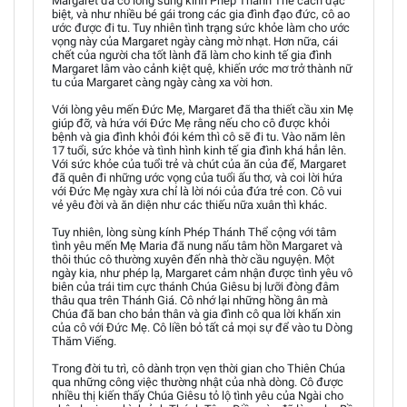
Margaret đã có lòng sùng kính Phép Thánh Thể cách đặc
biệt, và như nhiều bé gái trong các gia đình đạo đức, cô ao
ước được đi tu. Tuy nhiên tình trạng sức khỏe làm cho ước
vọng này của Margaret ngày càng mờ nhạt. Hơn nữa, cái
chết của người cha tốt lành đã làm cho kinh tế gia đình
Margaret lâm vào cảnh kiệt quệ, khiến ước mơ trở thành nữ
tu của Margaret càng ngày càng xa vời hơn.
Với lòng yêu mến Ðức Mẹ, Margaret đã tha thiết cầu xin Mẹ
giúp đỡ, và hứa với Ðức Mẹ rằng nếu cho cô được khỏi
bệnh và gia đình khỏi đói kém thì cô sẽ đi tu. Vào năm lên
17 tuổi, sức khỏe và tình hình kinh tế gia đình khá hẳn lên.
Với sức khỏe của tuổi trẻ và chút của ăn của để, Margaret
đã quên đi những ước vọng của tuổi ấu thơ, và coi lời hứa
với Ðức Mẹ ngày xưa chỉ là lời nói của đứa trẻ con. Cô vui
vẻ yêu đời và ăn diện như các thiếu nữa xuân thì khác.
Tuy nhiên, lòng sùng kính Phép Thánh Thể cộng với tâm
tình yêu mến Mẹ Maria đã nung nấu tâm hồn Margaret và
thôi thúc cô thường xuyên đến nhà thờ cầu nguyện. Một
ngày kia, như phép lạ, Margaret cảm nhận được tình yêu vô
biên của trái tim cực thánh Chúa Giêsu bị lưỡi đòng đâm
thâu qua trên Thánh Giá. Cô nhớ lại những hồng ân mà
Chúa đã ban cho bản thân và gia đình cô qua lời khấn xin
của cô với Ðức Mẹ. Cô liền bỏ tất cả mọi sự để vào tu Dòng
Thăm Viếng.
Trong đời tu trì, cô dành trọn vẹn thời gian cho Thiên Chúa
qua những công việc thường nhật của nhà dòng. Cô được
nhiều thị kiến thấy Chúa Giêsu tỏ lộ tình yêu của Ngài cho