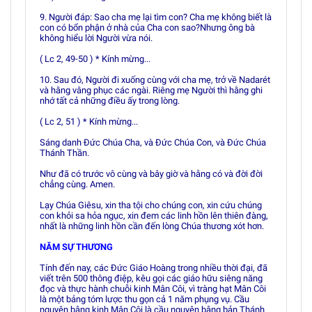
9. Người đáp: Sao cha mẹ lại tìm con? Cha mẹ không biết là
con có bổn phận ở nhà của Cha con sao?Nhưng ông bà
không hiểu lời Người vừa nói.
( Lc 2, 49-50 ) * Kính mừng...
10. Sau đó, Người đi xuống cùng với cha mẹ, trở về Nadarét
và hằng vâng phục các ngài. Riêng mẹ Người thì hằng ghi
nhớ tất cả những điều ấy trong lòng.
( Lc 2, 51 ) * Kính mừng...
Sáng danh Ðức Chúa Cha, và Ðức Chúa Con, và Ðức Chúa
Thánh Thần.
Như đã có trước vô cùng và bây giờ và hằng có và đời đời
chẳng cùng. Amen.
Lạy Chúa Giêsu, xin tha tội cho chúng con, xin cứu chúng
con khỏi sa hỏa ngục, xin đem các linh hồn lên thiên đàng,
nhất là những linh hồn cần đến lòng Chúa thương xót hơn.
NĂM SỰ THƯƠNG
Tính đến nay, các Ðức Giáo Hoàng trong nhiều thời đại, đã
viết trên 500 thông điệp, kêu gọi các giáo hữu siêng năng
đọc và thực hành chuỗi kinh Mân Côi, vì tràng hạt Mân Côi
là một bảng tóm lược thu gọn cả 1 năm phụng vụ. Cầu
nguyện bằng kinh Mân Côi là cầu nguyện bằng bản Thánh