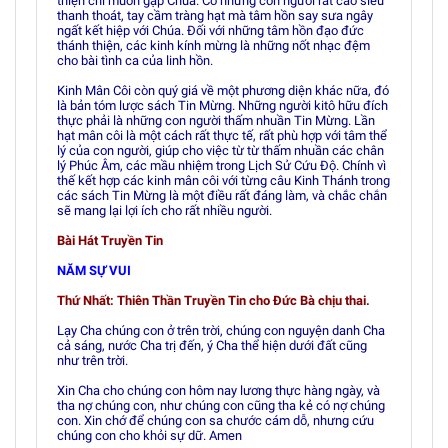
thiện chí muốn gặp Chúa. Có những con người rất cao siêu
thanh thoát, tay cầm tràng hạt mà tâm hồn say sưa ngây
ngất kết hiệp với Chúa. Ðối với những tâm hồn đạo đức
thánh thiện, các kinh kính mừng là những nốt nhạc đệm
cho bài tình ca của linh hồn.
Kinh Mân Côi còn quý giá về một phương diện khác nữa, đó
là bản tóm lược sách Tin Mừng. Những người kitô hữu đích
thực phải là những con người thấm nhuần Tin Mừng. Lần
hạt mân côi là một cách rất thực tế, rất phù hợp với tâm thể
lý của con người, giúp cho việc từ từ thấm nhuần các chân
lý Phúc Âm, các mầu nhiệm trong Lịch Sử Cứu Ðộ. Chính vì
thế kết hợp các kinh mân côi với từng câu Kinh Thánh trong
các sách Tin Mừng là một điều rất đáng làm, và chắc chắn
sẽ mang lại lợi ích cho rất nhiều người.
Bài Hát Truyền Tin
NĂM SỰ VUI
Thứ Nhất: Thiên Thần Truyền Tin cho Ðức Bà chịu thai.
Lạy Cha chúng con ở trên trời, chúng con nguyện danh Cha
cả sáng, nước Cha trị đến, ý Cha thể hiện dưới đất cũng
như trên trời.
Xin Cha cho chúng con hôm nay lương thực hàng ngày, và
tha nợ chúng con, như chúng con cũng tha kẻ có nợ chúng
con. Xin chớ để chúng con sa chước cám dỗ, nhưng cứu
chúng con cho khỏi sự dữ. Amen