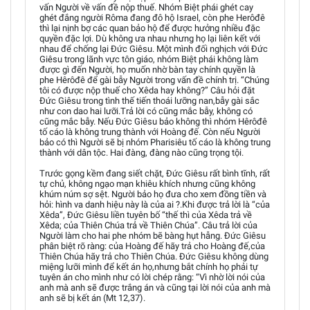
vấn Người về vấn đề nộp thuế. Nhóm Biệt phái ghét cay
ghét đắng người Rôma đang đô hộ Israel, còn phe Herôđê
thì lại nịnh bợ các quan bảo hộ để được hưởng nhiều đặc
quyền đặc lợi. Dù không ưa nhau nhưng họ lại liên kết với
nhau để chống lại Đức Giêsu. Một mình đối nghịch với Đức
Giêsu trong lãnh vực tôn giáo, nhóm Biệt phái không làm
được gì đến Người, họ muốn nhờ bàn tay chính quyền là
phe Hêrôđê để gài bẫy Người trong vấn đề chính trị. “Chúng
tôi có được nộp thuế cho Xêda hay không?” Câu hỏi đặt
Đức Giêsu trong tình thế tiến thoái lưỡng nan,bẫy gài sắc
như con dao hai lưỡi.Trả lời có cũng mắc bẫy, không có
cũng mắc bẫy. Nếu Đức Giêsu bảo không thì nhóm Hêrôđê
tố cáo là không trung thành với Hoàng đế. Còn nếu Người
bảo có thì Người sẽ bị nhóm Pharisiêu tố cáo là không trung
thành với dân tộc. Hai đàng, đàng nào cũng trọng tội.
Trước gọng kềm đang siết chặt, Đức Giêsu rất bình tĩnh, rất
tự chủ, không ngạo mạn khiêu khích nhưng cũng không
khúm núm sợ sệt. Người bảo họ đưa cho xem đồng tiền và
hỏi: hình va danh hiệu này là của ai ?.Khi được trả lời là “của
Xêda”, Đức Giêsu liền tuyên bố “thế thì của Xêda trả về
Xêda; của Thiên Chúa trả về Thiên Chúa”. Câu trả lời của
Người làm cho hai phe nhóm bẽ bàng hụt hẫng. Đức Giêsu
phân biệt rõ ràng: của Hoàng đế hãy trả cho Hoàng đế,của
Thiên Chúa hãy trả cho Thiên Chúa. Đức Giêsu không dùng
miệng lưỡi mình để kết án họ,nhưng bắt chính họ phải tự
tuyên án cho mình như có lời chép rằng: “Vì nhờ lời nói của
anh mà anh sẽ được trắng án và cũng tại lời nói của anh mà
anh sẽ bị kết án (Mt 12,37).