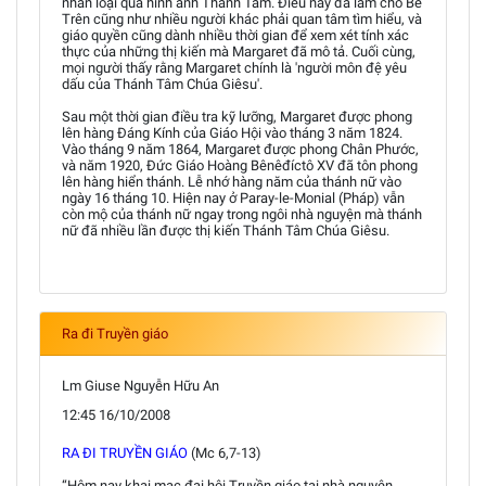
nhân loại qua hình ảnh Thánh Tâm. Ðiều này đã làm cho Bề
Trên cũng như nhiều người khác phải quan tâm tìm hiểu, và
giáo quyền cũng dành nhiều thời gian để xem xét tính xác
thực của những thị kiến mà Margaret đã mô tả. Cuối cùng,
mọi người thấy rằng Margaret chính là 'người môn đệ yêu
dấu của Thánh Tâm Chúa Giêsu'.
Sau một thời gian điều tra kỹ lưỡng, Margaret được phong
lên hàng Ðáng Kính của Giáo Hội vào tháng 3 năm 1824.
Vào tháng 9 năm 1864, Margaret được phong Chân Phước,
và năm 1920, Ðức Giáo Hoàng Bênêđíctô XV đã tôn phong
lên hàng hiển thánh. Lễ nhớ hàng năm của thánh nữ vào
ngày 16 tháng 10. Hiện nay ở Paray-le-Monial (Pháp) vẫn
còn mộ của thánh nữ ngay trong ngôi nhà nguyện mà thánh
nữ đã nhiều lần được thị kiến Thánh Tâm Chúa Giêsu.
Ra đi Truyền giáo
Lm Giuse Nguyễn Hữu An
12:45 16/10/2008
RA ĐI TRUYỀN GIÁO
(Mc 6,7-13)
“Hôm nay khai mạc đại hội Truyền giáo tại nhà nguyện