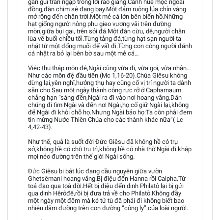
gần gũi tràn ngập trong lời rao giảng.Cánh huệ mọc ngoài
đồng,đàn chim sẻ đang bay.Một đám ruộng lúa chín vàng
mở rộng đến chân trời.Một mẻ cá lớn bên biển hồ.Những
hạt giống người nông phu gieo vương vãi trên đường
mòn,giữa bụi gai, trên sỏi đá.Một đàn cừu, dê,người chăn
lùa về buổi chiều tối.Từng tảng đá,từng hạt sạn người ta
nhặt từ một đống muối để vất đi.Từng con còng người đánh
cá nhặt ra bỏ lại bên bờ sau một mẻ cá…
Việc thu thập môn đệ,Ngài cũng vừa đi, vừa gọi, vừa nhận…
Như các môn đệ đầu tiên (Mc 1,16-20).Chúa Giêsu không
dừng lại,yên nghĩ,hưởng thụ hay cũng cố vị trí người ta dành
sẵn cho.Sau một ngày thành công rực rỡ ở Capharnaum
chẳng hạn “sáng đến,Ngài ra đi vào nơi hoang vắng.Dân
chúng đi tìm Ngài và đến nơi Ngài,họ cố giữ Ngài lại,không
để Ngài đi khỏi chỗ họ.Nhưng Ngài bảo họ:Ta còn phải đem
tin mừng Nước Thiên Chúa cho các thành khác nữa”( Lc
4,42-43).
Như thế, quả là suốt đời Đức Giêsu đã không hề có trụ
sở,không hề có chỗ trụ trì,không hề có nhà thờ.Ngài đi khắp
mọi nẻo đường trên thế giới Ngài sống.
Đức Giêsu bị bắt lúc đang cầu nguyện giữa vườn
Ghetsêmani hoang vắng.Bị điệu đến Hanna rồi Caipha.Từ
toá đạo qua toà đời.Hết bị điệu đến dinh Philatô lại bị gửi
qua dinh Hêrôđê,rồi bị đưa trả về cho Philatô.Không đầy
một ngày một đêm mà kẻ tử tù đã phải đi không biết bao
nhiêu dặm đường trên con đường “công ly” của loài người.