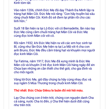
Kinh tóm tắt.
Vào năm 1206, chính Ðức Mẹ đã dạy Thánh Ða Minh lập ra
tràng hạt Mân Côi. Ðức Mẹ nói rằng: "Con hãy truyền bá sâu
rộng chuỗi Mân Côi. Kinh đó sẽ đem lại phần rỗi cho các
linh hồn.:"
Suốt 18 lần hiện ra tại Lộ Ðức với cô Bernadette, lần nào tay
Ðức Mẹ cũng cầm chuỗi tràng hạt Mân Côi và Ðức Mẹ
cùng đọc kinh Mân côi với cô.
Rồi năm 1932, khi Ðức Mẹ hiện ra với các em học sinh tại
Bỉ, cũng như lần Ðức Mẹ hiện ra tại La Mã với 4 cha con
anh Bruno, Ðức Mẹ đều cầm tràng hạt và khuyên mọi người
đọc kinh Mân Côi.
Tại Fatima, năm 1917, Ðức Mẹ đã xưng mình là Ðức Mẹ
Mân côi và khuyên 3 trẻ đọc kinh Mân Côi hàng ngày để xin
Chúa ban những ơn cần thiết cho thế giới, cho gia đình và
cho mỗi người.
Vâng lời Ðức Mẹ, giờ đây chúng ta hãy cùng nhau đọc và
suy ngắm 5 Mùa Thương trong chuỗi kinh Mân Côi.
Thứ nhất: Ðức Chúa Giêsu lo buồn đổ mồ hôi máu.
Lạy Cha chúng con ở trên trời, chúng con nguyện danh Cha
cả sáng, nước Cha trị đến, ý Cha thể hiện dưới đất cũng
như trên trời.