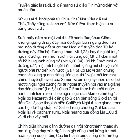
Truyền giáo là ra đi, đi để mang sứ điệp Tin mừng đến với
muôn dân.
Sứ vụ sai đi khởi phát từ Chúa Cha” Như Cha đã sai
Thầy,Thầy cũng sai anh em”.Đức Giêsu thực hiện sứ vụ
bằng việc ra đi.
Suốt mấy năm ra mặt với đời để hành đạo,Chúa Giêsu
không ngừng đi rày đây mai đó.Ngài luôn ngang dọc trên
mọi nẻo đường đất nước của Ngài để truyền đạo.Từ hội
đường này đến hội đường khác (Mt 4,23) hay ở ngoài trời,ở
ngoài đường.Trên một sườn núi cũng có( Mt 5,1),bên một
bờ hồ hiu quạnh cũng có (Mc 6,30-34). Có khi ”mệt mỏi vì
đường sá”, một mình ngồi trên thành giếng nói chuyện với
người phụ nữ đến kín nước (Ga 4,6).Có lúc vì dân chúng
chen lấn xung quanh đông đảo quá thì ”Ngài mới lên một
chiếc thuyền,thuyền của Simon và xin ông ấy chèo ra xa bờ
một tí.Ngài ngồi xuống rồi từ ngoài thuyền nói vào mà giảng
dạy dân chúng”(Lc 5,3).Chúa Giêsu thực hiện một cuộc
hành trình liên miên.Theo ngôn ngữ của Marcô chương 1:
Ngài bỏ Nazareth để đến gặp Gioan bên sông Gio-đan,rồi
đến Galilê,dọc theo bờ biển Galilê,và Ngài đi rao giảng trong
các hội đường khắp xứ Galilê.Trong chương 2: ít lâu sau,
Ngài lại về Capharnaum…Ngài ngang qua đồng lúa …Cứ đi
và đi như vậy mãi.
Chính giữa khung cảnh đường dài trời rộng thênh thang ấy
mà lời giảng dạy của Ngài bao giờ cũng khởi hứng từ một
hoàn cảnh cuộc sống.Các hình ảnh cuộc sống đời thường