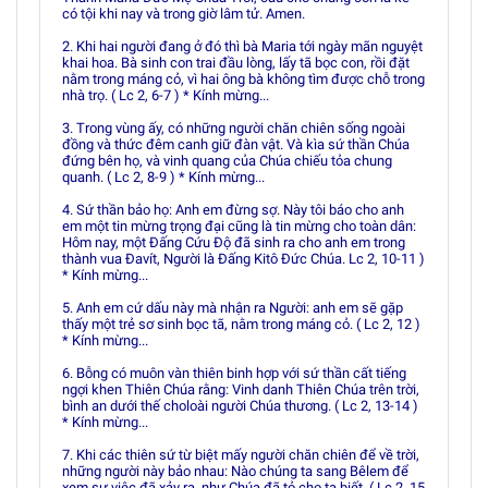
có tội khi nay và trong giờ lâm tử. Amen.
2. Khi hai người đang ở đó thì bà Maria tới ngày mãn nguyệt
khai hoa. Bà sinh con trai đầu lòng, lấy tã bọc con, rồi đặt
nằm trong máng cỏ, vì hai ông bà không tìm được chỗ trong
nhà trọ. ( Lc 2, 6-7 ) * Kính mừng...
3. Trong vùng ấy, có những người chăn chiên sống ngoài
đồng và thức đêm canh giữ đàn vật. Và kìa sứ thần Chúa
đứng bên họ, và vinh quang của Chúa chiếu tỏa chung
quanh. ( Lc 2, 8-9 ) * Kính mừng...
4. Sứ thần bảo họ: Anh em đừng sợ. Này tôi báo cho anh
em một tin mừng trọng đại cũng là tin mừng cho toàn dân:
Hôm nay, một Ðấng Cứu Ðộ đã sinh ra cho anh em trong
thành vua Ðavít, Người là Ðấng Kitô Ðức Chúa. Lc 2, 10-11 )
* Kính mừng...
5. Anh em cứ dấu này mà nhận ra Người: anh em sẽ gặp
thấy một trẻ sơ sinh bọc tã, nằm trong máng cỏ. ( Lc 2, 12 )
* Kính mừng...
6. Bỗng có muôn vàn thiên binh hợp với sứ thần cất tiếng
ngợi khen Thiên Chúa rằng: Vinh danh Thiên Chúa trên trời,
bình an dưới thế choloài người Chúa thương. ( Lc 2, 13-14 )
* Kính mừng...
7. Khi các thiên sứ từ biệt mấy người chăn chiên để về trời,
những người này bảo nhau: Nào chúng ta sang Bêlem để
xem sự việc đã xảy ra, như Chúa đã tỏ cho ta biết. ( Lc 2, 15