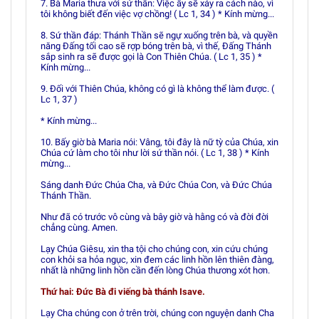
7. Bà Maria thưa với sứ thần: Việc ấy sẽ xảy ra cách nào, vì
tôi không biết đến việc vợ chồng! ( Lc 1, 34 ) * Kính mừng...
8. Sứ thần đáp: Thánh Thần sẽ ngự xuống trên bà, và quyền
năng Ðấng tối cao sẽ rợp bóng trên bà, vì thế, Ðấng Thánh
sắp sinh ra sẽ được gọi là Con Thiên Chúa. ( Lc 1, 35 ) *
Kính mừng...
9. Ðối với Thiên Chúa, không có gì là không thể làm được. (
Lc 1, 37 )
* Kính mừng...
10. Bấy giờ bà Maria nói: Vâng, tôi đây là nữ tỳ của Chúa, xin
Chúa cứ làm cho tôi như lời sứ thần nói. ( Lc 1, 38 ) * Kính
mừng...
Sáng danh Ðức Chúa Cha, và Ðức Chúa Con, và Ðức Chúa
Thánh Thần.
Như đã có trước vô cùng và bây giờ và hằng có và đời đời
chẳng cùng. Amen.
Lạy Chúa Giêsu, xin tha tội cho chúng con, xin cứu chúng
con khỏi sa hỏa ngục, xin đem các linh hồn lên thiên đàng,
nhất là những linh hồn cần đến lòng Chúa thương xót hơn.
Thứ hai: Ðức Bà đi viếng bà thánh Isave.
Lạy Cha chúng con ở trên trời, chúng con nguyện danh Cha