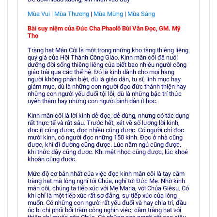
Mùa Vui
|
Mùa Thương
|
Mùa Mừng
|
Mùa Sáng
Bài suy niệm của Ðức Cha Phaolô Bùi Văn Ðọc, GM. Mỹ
Tho
Tràng hạt Mân Côi là một trong những kho tàng thiêng liêng
quý giá của Hội Thánh Công Giáo. Kinh mân côi đã nuôi
dưỡng đời sống thiêng liêng của biết bao nhiêu người công
giáo trải qua các thế hệ. Ðó là kinh dành cho mọi hạng
người không phân biệt, dù là giáo dân, tu sĩ, linh mục hay
giám mục, dù là những con người đạo đức thánh thiện hay
những con người yếu đuối tội lỗi, dù là những bậc trí thức
uyên thâm hay những con người bình dân ít học.
Kinh mân côi là lời kinh dễ đọc, dễ dùng, nhưng có tác dụng
rất thực tế và rất sâu. Trước hết, xét về số lượng lời kinh,
đọc ít cũng được, đọc nhiều cũng được. Có người chỉ đọc
mười kinh, có người đọc những 150 kinh. Ðọc ở nhà cũng
được, khi đi đường cũng được. Lúc nằm ngủ cũng được,
khi thức dậy cũng được. Khi mệt nhọc cũng được, lúc khoẻ
khoắn cũng đuợc.
Mức độ cơ bản nhất của việc đọc kinh mân côi là tay cầm
tràng hạt mà lòng nghĩ tới Chúa, nghĩ tới Ðức Mẹ. Nhờ kinh
mân côi, chúng ta tiếp xúc với Mẹ Maria, với Chúa Giêsu. Có
khi chỉ là một tiếp xúc rất sơ đẳng, sự tiếp xúc của lòng
muốn. Có những con người rất yếu đuối và hay chia trí, đầu
óc bị chi phối bởi trăm công nghìn việc, cầm tràng hạt với