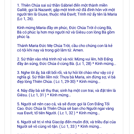
1. Thiên Chúa sai sứ thần Gábriel đến một thành miền
Galilê, gọi là Nazarét, gặp một trinh nữ đã đính hôn với một
người tên là Giuse, thuộc nhà Ðavít; Trinh nữ ấy tên là Maria
(Lc 1, 26).
Kính mừng Maria đầy ơn phúc, Ðức Chúa Trời ở cùng Bà,
Bà có phúc lạ hơn mọi người nữ và Giêsu con lòng Bà gồm
phúc lạ.
Thánh Maria Ðức Mẹ Chúa Trời, cầu cho chúng con là kẻ
có tội khi nay và trong giờ lâm tử. Amen.
2. Sứ thần vào nhà trinh nữ và nói: Mừng vui lên, hỡi Ðấng
đầy ân sủng, Ðức Chúa ở cùng Bà. (Lc 1, 28) * Kính mừng...
3. Nghe lời ấy, bà rất bối rối, và tự hỏi lời chào như vậy có ý
nghĩa gì. Sứ thần liền nói: Thưa bà Maria, xin đừng sợ, vì bà
đẹp lòng Thiên Chúa. ( Lc 1, 29-30) * Kính mừng...
4. Này đây bà sẽ thụ thai, sinh hạ một con trai, và đặt tên là
Giêsu. ( Lc 1, 31 ) * Kính mừng...
5. Người sẽ nên cao cả, và sẽ được gọi là Con Ðấng Tối
Cao. Ðức Chúa là Thiên Chúa sẽ ban cho Người ngai vàng
vua Ðavít, tổ tiên Người. ( Lc 1, 32 ) * Kính mừng...
6. Người sẽ trị vì nhà Giacóp đến muôn đời, và triều đại của
Người sẽ vô cùng vô tận. ( Lc 1, 33 ) * Kính mừng...