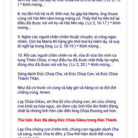
) * Kính mừng...
8. Họ liền hối hả ra đi. Ðến nơi, họ gặp bà Maria, ông Giuse
cùng với Hài Nhi nằm trong máng cỏ. Thấy thế họ liền kể lại
điều đã được nói với họ về Hài Nhi này. ( Lc 2, 16-17 ) * Kính
mừng...
9. Nghe các người chăn chiên thuật chuyện, ai cũng ngạc
nhiên. Còn bà Maria thì hằng ghi nhớ mọi kỷ niệm ấy, và suy
đi nghĩ lại trong lòng. Lc 2, 18-19 ) * Kính mừng...
10. Rồi các người chăn chiên ra về, vừa đi vừa tôn vinh ca
tụng Thiên Chúa, vì mọi điều họ đã được mắt thấy tai nghe,
đúng như đã được nói với họ. ( Lc 2, 20 ) * Kính mừng...
Sáng danh Ðức Chúa Cha, và Ðức Chúa Con, và Ðức Chúa
Thánh Thần.
Như đã có trước vô cùng và bây giờ và hằng có và đời đời
chẳng cùng. Amen.
Lạy Chúa Giêsu, xin tha tội cho chúng con, xin cứu chúng
con khỏi sa hỏa ngục, xin đem các linh hồn lên thiên đàng,
nhất là những linh hồn cần đến lòng Chúa thương xót hơn.
Thứ bốn: Ðức Bà dâng Ðức Chúa Giêsu trong Ðền Thánh.
Lạy Cha chúng con ở trên trời, chúng con nguyện danh Cha
cả sáng, nước Cha trị đến, ý Cha thể hiện dưới đất cũng