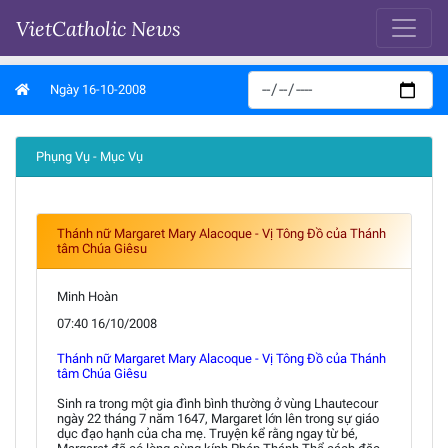
VietCatholic News
Ngày 16-10-2008
Phụng Vụ - Mục Vụ
Thánh nữ Margaret Mary Alacoque - Vị Tông Ðồ của Thánh
tâm Chúa Giêsu
Minh Hoàn
07:40 16/10/2008
Thánh nữ Margaret Mary Alacoque - Vị Tông Ðồ của Thánh
tâm Chúa Giêsu
Sinh ra trong một gia đình bình thường ở vùng Lhautecour
ngày 22 tháng 7 năm 1647, Margaret lớn lên trong sự giáo
dục đạo hạnh của cha mẹ. Truyện kể rằng ngay từ bé,