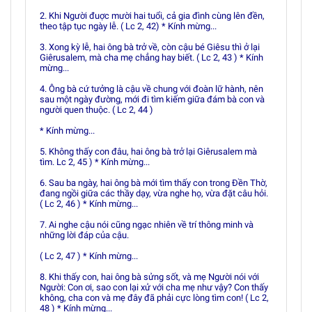
2. Khi Người đuợc mười hai tuổi, cả gia đình cùng lên đền,
theo tập tục ngày lễ. ( Lc 2, 42) * Kính mừng...
3. Xong kỳ lễ, hai ông bà trở về, còn cậu bé Giêsu thì ở lại
Giêrusalem, mà cha mẹ chẳng hay biết. ( Lc 2, 43 ) * Kính
mừng...
4. Ông bà cứ tưởng là cậu về chung với đoàn lữ hành, nên
sau một ngày đường, mới đi tìm kiếm giữa đám bà con và
người quen thuộc. ( Lc 2, 44 )
* Kính mừng...
5. Không thấy con đâu, hai ông bà trở lại Giêrusalem mà
tìm. Lc 2, 45 ) * Kính mừng...
6. Sau ba ngày, hai ông bà mới tìm thấy con trong Ðền Thờ,
đang ngồi giữa các thầy dạy, vừa nghe họ, vừa đặt câu hỏi.
( Lc 2, 46 ) * Kính mừng...
7. Ai nghe cậu nói cũng ngạc nhiên về trí thông minh và
những lời đáp của cậu.
( Lc 2, 47 ) * Kính mừng...
8. Khi thấy con, hai ông bà sửng sốt, và mẹ Người nói với
Người: Con ơi, sao con lại xử với cha mẹ như vậy? Con thấy
không, cha con và mẹ đây đã phải cực lòng tìm con! ( Lc 2,
48 ) * Kính mừng...