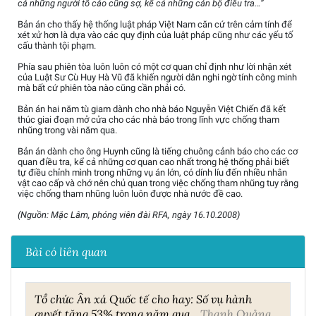
cả những người tố cáo cũng sợ, kể cả những cán bộ điều tra…”
Bản án cho thấy hệ thống luật pháp Việt Nam căn cứ trên cảm tính để
xét xử hơn là dựa vào các quy định của luật pháp cũng như các yếu tố
cấu thành tội phạm.
Phía sau phiên tòa luôn luôn có một cơ quan chỉ định như lời nhận xét
của Luật Sư Cù Huy Hà Vũ đã khiến người dân nghi ngờ tính công minh
mà bất cứ phiên tòa nào cũng cần phải có.
Bản án hai năm tù giam dành cho nhà báo Nguyễn Việt Chiến đã kết
thúc giai đoạn mở cửa cho các nhà báo trong lĩnh vực chống tham
nhũng trong vài năm qua.
Bản án dành cho ông Huynh cũng là tiếng chuông cảnh báo cho các cơ
quan điều tra, kể cả những cơ quan cao nhất trong hệ thống phải biết
tự điều chỉnh mình trong những vụ án lớn, có dính líu đến nhiều nhân
vật cao cấp và chớ nên chủ quan trong việc chống tham nhũng tuy rằng
việc chống tham nhũng luôn luôn được nhà nước đề cao.
(Nguồn: Mặc Lâm, phóng viên đài RFA, ngày 16.10.2008)
Bài có liên quan
Tổ chức Ân xá Quốc tế cho hay: Số vụ hành
quyết tăng 53% trong năm qua
Thanh Quảng