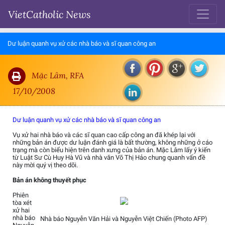
VietCatholic News
Dư luận quanh vụ xử các nhà báo và sĩ quan công an
Mặc Lâm, RFA
17/10/2008
Dư luận quanh vụ xử các nhà báo và sĩ quan công an
Vụ xử hai nhà báo và các sĩ quan cao cấp công an đã khép lại với
những bản án được dư luận đánh giá là bất thường, không những ở cáo
trạng mà còn biểu hiện trên danh xưng của bản án. Mặc Lâm lấy ý kiến
từ Luật Sư Cù Huy Hà Vũ và nhà văn Võ Thị Hảo chung quanh vấn đề
này mời quý vị theo dõi.
Bản án không thuyết phục
Phiên
tòa xét
xử hai
nhà báo
Nhà báo Nguyễn Văn Hải và Nguyễn Việt Chiến (Photo AFP)