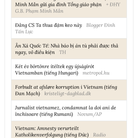
Minh Mẫn gửi gia đình Tổng giáo phận
+ ĐHY
G.B. Phạm Minh Mẫn
Đảng CS Ta thua đậm keo này
Blogger Đinh
Tấn Lực
Ân Xá Quốc Tế: Nhà báo bị án tù phải được thả
ngay, vô điều kiện
TH
Két év börtönre ítéltek egy újságírót
Vietnamban (tiếng Hungari)
metropol.hu
Forbudt at afsløre korruption i Vietnam (tiếng
Đan Mạch)
kristeligt-dagblad.dk
Jurnalist vietnamez, condamnat la doi ani de
închisoare (tiếng Rumani)
Novum/AP
Vietnam: Amnesty verurteilt
Katholikenverfolgung (tiếng Đức)
Radio