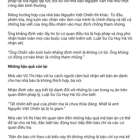
pháp tại tòa ngay lập tức đối xử với nhà báo Nguyễn Văn Hải như một
công dân bình thường.
Riêng trường hợp của nhà báo Nguyễn Việt Chiến thì khác. Từ đầu
phiên tòa, ông luôn xác nhận việc làm của mình là chính đáng và tất cả
những bài viết của ông đều nhắm vào mục đích chống tham nhũng.
Ông khẳng định việc lấy tin từ cơ quan điều tra là hợp pháp và ông phủ
nhận hoàn toàn mọi cáo buộc của viện kiểm sát. Luật Sư Cù Huy Hà Vũ
nhận xét:
“Ông Chiến vẫn luôn luôn khẳng định mình là không có tội. Ông không
có động cơ nào khác là chống tham nhũng.”
Những hậu quả còn lại
Nhà văn Võ Thị Hảo với tư cách người cầm bút nhận xét bản án dành
cho hai nhà báo là không thích hợp, bà nói.
Nhận định việc quy kết tội danh đối với những bị can trong vụ án trên
quan điểm pháp lý, Luật Sư Cù Huy Hà Vũ cho biết:
“Tất nhiên kết quả của phiên tòa là chưa thỏa đáng. Nhất là anh
Nguyễn Việt Chiến lại bị tù giam.”
Nhà văn Võ thị Hảo thì quan tâm đến những hậu quả mà bản án có thể
để lại cho xã hội, đặc biệt tác động trực tiếp đến báo chí và các cơ
quan điều tra:
“Răn đe báo chí theo cái kiểu này thì không những là báo chí sợ mà kể