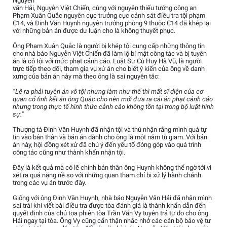
Nguyễn
văn Hải, Nguyễn Việt Chiến, cùng với nguyên thiếu tướng công an
Phạm Xuân Quắc nguyên cục trưởng cục cảnh sát điều tra tội phạm
C14, và Đinh Văn Huynh nguyên trưởng phòng 9 thuộc C14 đã khép lại
với những bản án được dư luận cho là không thuyết phục.
Ông Phạm Xuân Quắc là người bị khép tội cung cấp những thông tin
cho nhà báo Nguyễn Việt Chiến đã làm lộ bí mật công tác và bị tuyên
án là có tội với mức phạt cảnh cáo. Luật Sư Cù Huy Hà Vũ, là người
trực tiếp theo dõi, tham gia vụ xử án cho biết ý kiến của ông về danh
xưng của bản án này mà theo ông là sai nguyên tắc:
“Lẽ ra phải tuyên án vô tội nhưng làm như thế thì mất sĩ diện của cơ
quan cố tình kết án ông Quắc cho nên mới đưa ra cái án phạt cảnh cáo
nhưng trong thực tế hình thức cảnh cáo không tồn tại trong bộ luật hình
sự.”
Thượng tá Đinh Văn Huynh đã nhận tội và thú nhận rằng mình quá tự
tin vào bản thân và bản án dành cho ông là một năm tù giam. Với bản
án này, hội đồng xét xử đã chú ý đến yếu tố đóng góp vào quá trình
công tác cũng như thành khẩn nhận tội.
Đây là kết quả mà có lẽ chính bản thân ông Huynh không thể ngờ tới vì
xét ra quá nặng nề so với những quan tham chỉ bị xử lý hành chánh
trong các vụ án trước đây.
Giống với ông Đinh Văn Huynh, nhà báo Nguyễn Văn Hải đã nhận mình
sai trái khi viết bài điều tra được tòa đánh giá là thành khẩn dẫn đến
quyết định của chủ tọa phiên tòa Trần Văn Vy tuyên trả tự do cho ông
Hải ngay tại tòa. Ông Vy cũng cẩn thận nhắc nhở các cán bộ bảo vệ tư