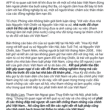
AFP tỏ ra quan sát tinh tế khi đưa tin về một số nhà báo Việt Nam đứng
bên ngoài phiên tòa buổi sáng thứ Ba, có người cầm hoa để bày tỏ tình
cảm với hai đồng nghiệp bị xử, một số người khác chăm sóc thân nhân
của các đồng nghiệp lâm nạn đó.
Tổ chức Phóng viên Không biên giới bình luận rằng: "
Với việc đưa nhà
báo Nguyễn Việt Chiến và Nguyễn Văn Hải ra xử,
nhà nước đã chọn
cách trả thù các ký giả
đã từng đưa ra ánh sáng các vụ việc (tham
nhũng) làm bẽ mặt (nhà nước) cũng như đã từng mang lại thêm chút ít
tự do đối với báo chí Việt Nam
".
Bản thông cáo báo chí của sứ quán Mỹ tại Hà Nội viết: "
Hoa Kỳ thất
vọng với kết quả vụ xử Nguyễn Văn Hải, báo Tuổi Trẻ, và Nguyễn Việt
Chiến, báo Thanh Niên, những người bị bắt hồi tháng Năm 2008… Việc
bắt giữ và kết án cải tạo không giam giữ hai năm đối với ông Hải, và hai
năm tù có trừ thời gian tạm giam đối với ông Chiến, là trái với quyền hạn
dành cho nhà báo theo luật pháp Việt Nam, cũng như (đi ngược) cam
kết của giới chức Việt Nam về tự do báo chí…
Kết quả phiên tòa đặc
biệt gây quan ngại vì các vấn đề tham nhũng nghiêm trọng mà các
điều tra trước đó của hai nhà báo đã khám phá…
Hoa Kỳ đã nhiều lần
kêu gọi tự do toàn diện cho báo chí Việt Nam và yêu cầu chính phủ Việt
Nam ủng hộ các quyền tự do này, vốn rất quan trọng trong cuộc đấu
tranh chống các vấn nạn xã hội, như tham nhũng và lạm quyền; cũng
như trong quá trình tiếp tục phát triển kinh tế của Việt Nam
".
Bà
Molly Lien
, Tham tán Ngoại giao Thụy Điển tại Hà Nội, phát biểu
rằng: "
Chúng tôi quan ngại về kết quả vụ xử này và cho rằng nó sẽ
phát
đi các thông điệp trái ngược về cam kết chống tham nhũng của chính
phủ Việt Nam… Nó cũng làm nổi lên các nghi vấn về luật pháp cũng
như tính minh bạch trong hệ thống tư pháp của Việt Nam
".