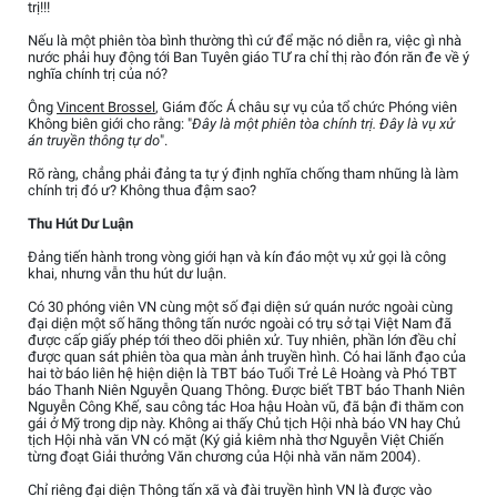
trị!!!
Nếu là một phiên tòa bình thường thì cứ để mặc nó diễn ra, việc gì nhà
nước phải huy động tới Ban Tuyên giáo TƯ ra chỉ thị rào đón răn đe về ý
nghĩa chính trị của nó?
Ông
Vincent Brossel
, Giám đốc Á châu sự vụ của tổ chức Phóng viên
Không biên giới cho rằng: "
Đây là một phiên tòa chính trị. Đây là vụ xử
án truyền thông tự do
".
Rõ ràng, chẳng phải đảng ta tự ý định nghĩa chống tham nhũng là làm
chính trị đó ư? Không thua đậm sao?
Thu Hút Dư Luận
Đảng tiến hành trong vòng giới hạn và kín đáo một vụ xử gọi là công
khai, nhưng vẫn thu hút dư luận.
Có 30 phóng viên VN cùng một số đại diện sứ quán nước ngoài cùng
đại diện một số hãng thông tấn nước ngoài có trụ sở tại Việt Nam đã
được cấp giấy phép tới theo dõi phiên xử. Tuy nhiên, phần lớn đều chỉ
được quan sát phiên tòa qua màn ảnh truyền hình. Có hai lãnh đạo của
hai tờ báo liên hệ hiện diện là TBT báo Tuổi Trẻ Lê Hoàng và Phó TBT
báo Thanh Niên Nguyễn Quang Thông. Được biết TBT báo Thanh Niên
Nguyễn Công Khế, sau công tác Hoa hậu Hoàn vũ, đã bận đi thăm con
gái ở Mỹ trong dịp này. Không ai thấy Chủ tịch Hội nhà báo VN hay Chủ
tịch Hội nhà văn VN có mặt (Ký giả kiêm nhà thơ Nguyễn Việt Chiến
từng đoạt Giải thưởng Văn chương của Hội nhà văn năm 2004).
Chỉ riêng đại diện Thông tấn xã và đài truyền hình VN là được vào