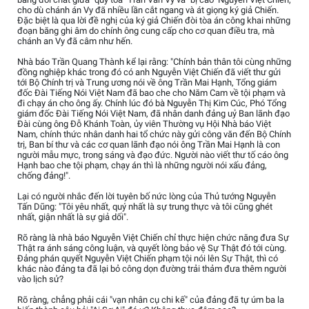
cho dù chánh án Vy đã nhiều lần cắt ngang và át giọng ký giả Chiến.
Đặc biệt là qua lời đề nghị của ký giả Chiến đòi tòa án công khai những
đoạn băng ghi âm do chính ông cung cấp cho cơ quan điều tra, mà
chánh an Vy đã câm như hến.
Nhà báo Trần Quang Thành kể lại rằng: "Chính bản thân tôi cùng những
đồng nghiệp khác trong đó có anh Nguyễn Việt Chiến đã viết thư gửi
tới Bộ Chính trị và Trung ương nói về ông Trần Mai Hạnh, Tổng giám
đốc Đài Tiếng Nói Việt Nam đã bao che cho Năm Cam về tội phạm và
đi chạy án cho ông ấy. Chính lúc đó bà Nguyễn Thị Kim Cúc, Phó Tổng
giám đốc Đài Tiếng Nói Việt Nam, đã nhân danh đảng uỷ Ban lãnh đạo
Đài cùng ông Đỗ Khánh Toàn, ủy viên Thường vụ Hội Nhà báo Việt
Nam, chính thức nhân danh hai tổ chức này gửi công văn đến Bộ Chính
trị, Ban bí thư và các cơ quan lãnh đạo nói ông Trần Mai Hạnh là con
người mẫu mực, trong sáng và đạo đức. Người nào viết thư tố cáo ông
Hạnh bao che tội phạm, chạy án thì là những người nói xấu đảng,
chống đảng!".
Lại có người nhắc đến lời tuyên bố nức lòng của Thủ tướng Nguyễn
Tấn Dũng: "Tôi yêu nhất, quý nhất là sự trung thực và tôi cũng ghét
nhất, giận nhất là sự giả dối".
Rõ ràng là nhà báo Nguyễn Việt Chiến chỉ thực hiện chức năng đưa Sự
Thật ra ánh sáng công luận, và quyết lòng bảo vệ Sự Thật đó tới cùng.
Đảng phán quyết Nguyễn Việt Chiến phạm tội nói lên Sự Thật, thì có
khác nào đảng ta đã lại bỏ công dọn đường trải thảm đưa thêm người
vào lịch sử?
Rõ ràng, chẳng phải cái "vạn nhân cụ chi kế" của đảng đã tự úm ba la