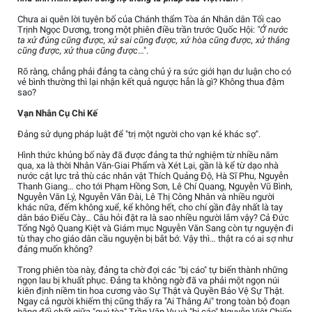
Chưa ai quên lời tuyên bố của Chánh thẩm Tòa án Nhân dân Tối cao
Trịnh Ngọc Dương, trong một phiên điều trần trước Quốc Hội:
"Ở nước
ta xử đúng cũng được, xử sai cũng được, xử hòa cũng được, xử thắng
cũng được, xử thua cũng được
…".
Rõ ràng, chẳng phải đảng ta càng chủ ý ra sức giới hạn dư luận cho có
vẻ bình thường thì lại nhận kết quả ngược hẳn là gì? Không thua đậm
sao?
Vạn Nhân Cụ Chi Kế
Đảng sử dụng pháp luật để "trị một người cho vạn kẻ khác sợ".
Hình thức khủng bố này đã được đảng ta thử nghiệm từ nhiều năm
qua, xa là thời Nhân Văn-Giai Phẩm và Xét Lại, gần là kể từ dạo nhà
nước cật lực trả thù các nhân vật Thích Quảng Độ, Hà Sĩ Phu, Nguyễn
Thanh Giang… cho tới Phạm Hồng Sơn, Lê Chí Quang, Nguyễn Vũ Bình,
Nguyễn Văn Lý, Nguyễn Văn Đài, Lê Thị Công Nhân và nhiều người
khác nữa, đếm không xuể, kể không hết, cho chí gần đây nhất là tay
dân báo Điếu Cày… Câu hỏi đặt ra là sao nhiều người lắm vậy? Cả Đức
Tổng Ngô Quang Kiệt và Giám mục Nguyễn Văn Sang còn tự nguyện đi
tù thay cho giáo dân cầu nguyện bị bắt bớ. Vậy thì… thật ra có ai sợ như
đảng muốn không?
Trong phiên tòa này, đảng ta chờ đợi các "bị cáo" tự biến thành những
ngọn lau bị khuất phục. Đảng ta không ngờ đã va phải một ngọn núi
kiên định niềm tin hoa cương vào Sự Thật và Quyền Bảo Vệ Sự Thật.
Ngay cả người khiếm thị cũng thấy ra "Ai Thắng Ai" trong toàn bộ đoạn
băng đối chất giữa "quý tòa" Trần Văn Vy và "bị cáo" Nguyễn Việt Chiến,