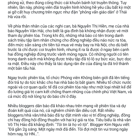
phòng xử, theo đúng công thức cái khuôn bánh lọt truyền thông. Tuy
nhiên, lần này, phóng viên đài truyền hình không hề yêu cầu bất kỳ một
ai gỡ cất huy chương trên ngực như đận "phỏng vấn giáo dân" ở Thái
Hà vừa rồi.
Về phía thân nhân của các nghi can, bà Nguyễn Thị Hiền, mẹ của nhà
báo Nguyễn Văn Hải, cho biết là gia đình bà không nhận được vé mời
tham dự phiên tòa. Trong khi đó, những nhà báo có tên trong danh
sách triệu tập làm nhân chứng cho đồng nghiệp đều náo nức ra tòa,
đến mức sẵn sàng chi tiền túi mua vé máy bay ra Hà Nội, cho dù biết
trước là chỉ được coi truyền hình, nhưng ít ra là được ở ngay bên cạnh
hai đồng nghiệp đứng trước vành móng ngựa. Có những người có tên
trong danh sách mà không được triệu tập đã tỏ lộ sự bức xúc, bực dọc
ra mặt. Điều này cho thấy là tác dụng răn đe của đảng ta đã trở thành
một bản tấu hài.
Ngay trước phiên tòa, tổ chức Phóng viên Không biên giới đã lên tiếng
đòi trả tự do tức khắc cho hai nhà báo bị bắt giam. Nhiều tổ chức nước
ngoài và cơ quan quốc tế đã coi phiên tòa này như một loại nhiệt kế để
đo lường giá trị cam kết chống tham nhũng của chính phủ Việt Nam, và
cả mức độ nới lỏng tự do báo chí ở đây.
Nhiều bloggers dân báo đã kháo nhau trên mạng về phiên tòa và dự
đoán kết quả của nó, cả nghiêm chỉnh lẫn diễu cợt. Rất nhiều
bloggers/nhà văn/nhà báo đã tự đặt mình vào vị trí đồng nghiệp, đồng
chí hay đồng hội đồng thuyền với hai ký giả ra tòa. Tiêu biểu là nhà văn
Võ Thị Hảo đã khẳng định: "
Tôi tin là họ vô tội
". Blogger Kim Ngưu viết:
"Đã gần 2g sáng. Một ngày mới đã đến. Tôi đợi một tin vui trong ngày
hôm nay, từ HN…".