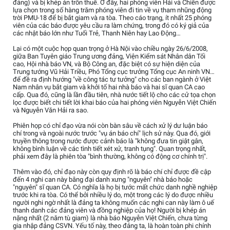
đảng) và bị khép án trốn thuế. Ở đây, hai phóng viên Hải và Chiến được
lựa chọn trong số hàng trăm phóng viên đi tin về vụ tham nhũng động
trời PMU-18 để bị bắt giam và ra tòa. Theo cáo trạng, ít nhất 25 phóng
viên của các báo được yêu cầu ra làm chứng, trong đó có ký giả của
các nhật báo lớn như Tuổi Trẻ, Thanh Niên hay Lao Động…
Lại có một cuộc họp quan trọng ở Hà Nội vào chiều ngày 26/6/2008,
giữa Ban Tuyên giáo Trung ương đảng, Viện Kiểm sát Nhân dân Tối
cao, Hội nhà báo VN, và Bộ Công an, đặc biệt có sự hiện diện của
Trung tướng Vũ Hải Triều, Phó Tổng cục trưởng Tổng cục An ninh VN…
để đề ra định hướng "về công tác tư tưởng" cho các ban ngành ở Việt
Nam nhân vụ bắt giam và khởi tố hai nhà báo và hai sĩ quan CA cao
cấp. Qua đó, cũng là lần đầu tiên, nhà nước tiết lộ cho các cử tọa chọn
lọc được biết chi tiết lời khai báo của hai phóng viên Nguyễn Việt Chiến
và Nguyễn Văn Hải ra sao.
Phiên họp có chỉ đạo vừa nói còn bàn sâu về cách xử lý dư luận báo
chí trong và ngoài nước trước "vụ án báo chí" lịch sử này. Qua đó, giới
truyền thông trong nước được cảnh báo là "không đưa tin giật gân,
không bình luận về các tình tiết xét xử, tranh tụng". Quan trọng nhất,
phải xem đây là phiên tòa "bình thường, không có động cơ chính trị".
Thêm vào đó, chỉ đạo này còn quy định rõ là báo chí chỉ được đề cập
đến 4 nghi can này bằng đại danh xưng "nguyên" nhà báo hoặc
"nguyên" sĩ quan CA. Có nghĩa là họ bị tước mất chức danh nghề nghiệp
trước khi ra tòa. Có thể bởi nhiều lý do, một trong các lý do được nhiều
người nghi ngờ nhất là đảng ta không muốn các nghi can này làm ô uế
thanh danh các đảng viên và đồng nghiệp của họ! Người bị khép án
nặng nhất (2 năm tù giam) là nhà báo Nguyễn Việt Chiến, chưa từng
gia nhập đảng CSVN. Yếu tố này, theo đảng ta, là hoàn toàn phi chính