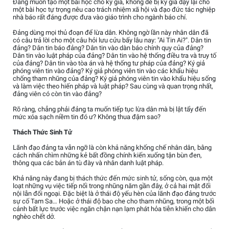
Đảng muốn tạo một bài học cho ký giả, không dè bị ký giả dạy lại cho
một bài học tự trọng nêu cao trách nhiệm xã hội và đạo đức tác nghiệp
nhà báo rất đáng được đưa vào giáo trình cho ngành báo chí.
Đảng dùng mọi thủ đoạn để lừa dân. Không ngờ lần này nhân dân đã
có câu trả lời cho một câu hỏi lưu cửu bấy lâu nay: "Ai Tin Ai?". Dân tin
đảng? Dân tin báo đảng? Dân tin vào dàn báo chính quy của đảng?
Dân tin vào luật pháp của đảng? Dân tin vào hệ thống điều tra và truy tố
của đảng? Dân tin vào tòa án và hệ thống tư pháp của đảng? Ký giả
phóng viên tin vào đảng? Ký giả phóng viên tin vào các khẩu hiệu
chống tham nhũng của đảng? Ký giả phóng viên tin vào khẩu hiệu sống
và làm việc theo hiến pháp và luật pháp? Sau cùng và quan trọng nhất,
đảng viên có còn tin vào đảng?
Rõ ràng, chẳng phải đảng ta muốn tiếp tục lừa dân mà bị lật tẩy đến
mức xóa sạch niềm tin đó ư? Không thua đậm sao?
Thách Thức Sinh Tử
Lãnh đạo đảng ta vẫn ngỡ là còn khả năng khống chế nhân dân, bằng
cách nhấn chìm những kẻ bất đồng chính kiến xuống tận bùn đen,
thông qua các bản án tù đày và nhân danh luật pháp.
Khả năng này đang bị thách thức đến mức sinh tử, sống còn, qua một
loạt những vụ việc tiếp nối trong nhũng năm gần đây, ở cả hai mặt đối
nội lẫn đối ngoại. Đặc biệt là ở thái độ yếu hèn của lãnh đạo đảng trước
sự cố Tam Sa… Hoặc ở thái độ bao che cho tham nhũng, trong một bối
cảnh bất lực trước việc ngăn chận nạn lạm phát hỏa tiễn khiến cho dân
nghèo chết dở.