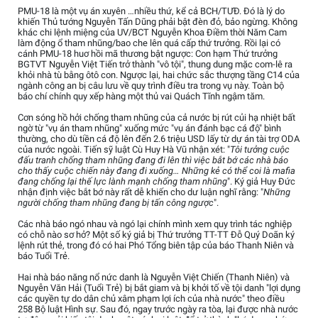
PMU-18 là một vụ án xuyên …nhiều thứ, kể cả BCH/TƯĐ. Đó là lý do
khiến Thủ tướng Nguyễn Tấn Dũng phải bật đèn đỏ, bảo ngừng. Không
khác chi lệnh miệng của UV/BCT Nguyễn Khoa Điềm thời Năm Cam
làm động ổ tham nhũng/bao che lên quá cấp thứ trưởng. Rồi lại có
cánh PMU-18 huơ hồi mã thương bật ngược: Con hạm Thứ trưởng
BGTVT Nguyễn Việt Tiến trở thành "vô tội", thung dung mặc com-lê ra
khỏi nhà tù bằng ôtô con. Ngược lại, hai chức sắc thượng tầng C14 của
ngành công an bị câu lưu về quy trình điều tra trong vụ này. Toàn bộ
báo chí chính quy xếp hàng một thủ vai Quách Tĩnh ngậm tăm.
Cơn sóng hồ hởi chống tham nhũng của cả nước bị rút củi hạ nhiệt bất
ngờ từ "vụ án tham nhũng" xuống mức "vụ án đánh bạc cá độ" bình
thường, cho dù tiền cá độ lên đến 2.6 triệu USD lấy từ dự án tài trợ ODA
của nước ngoài. Tiến sỹ luật Cù Huy Hà Vũ nhận xét: "
Tôi tưởng cuộc
đấu tranh chống tham nhũng đang đi lên thì việc bắt bớ các nhà báo
cho thấy cuộc chiến này đang đi xuống… Những kẻ có thể coi là mafia
đang chống lại thế lực lành mạnh chống tham nhũng
". Ký giả Huy Đức
nhận định việc bắt bớ này rất dễ khiến cho dư luận nghĩ rằng: "
Những
người chống tham nhũng đang bị tấn công ngược
".
Các nhà báo ngó nhau và ngó lại chính mình xem quy trình tác nghiệp
có chỗ nào sơ hở? Một số ký giả bị Thứ trưởng TT-TT Đỗ Quý Doãn ký
lệnh rút thẻ, trong đó có hai Phó Tổng biên tập của báo Thanh Niên và
báo Tuổi Trẻ.
Hai nhà báo năng nổ nức danh là Nguyễn Việt Chiến (Thanh Niên) và
Nguyễn Văn Hải (Tuổi Trẻ) bị bắt giam và bị khởi tố về tội danh "lợi dụng
các quyền tự do dân chủ xâm phạm lợi ích của nhà nước" theo điều
258 Bộ luật Hình sự. Sau đó, ngay trước ngày ra tòa, lại được nhà nước