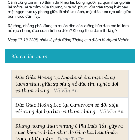
Cánh cổng tòa án sơ thẩm đã khép lại. Lòng người lạc quan hưng phấn
lại mở ra. Vừa cảm, vừa thương, vừa bội phục, vừa trân trọng biết bao
một ngọn trúc uy phong giữa lô nhô lau lách, một đóa sen rực sắc giữa
bùn nước đầm lầy.
Rõ ràng, chẳng phải đảng ta muốn dìm dân xuống bùn đen mà lại làm
nở rực những đóa quân tử hoa đó ư? Không thua đậm thì là gì?
Ngày 17-10-2008, nhân lễ phát động Tháng cao điểm Vì Người Nghèo.
Bài có liên quan
Đức Giáo Hoàng tại Angola sẽ đối mặt với sự
tương phản giữa sự bùng nổ đức tin, nghèo đói
và tham nhũng
Vũ Văn An
Đức Giáo Hoàng Leo tại Cameroon sẽ đối diện
với xung đột bạo lực và tham nhũng
Vũ Văn An
Khủng hoảng tham nhũng ở Phi Luật Tân gây ra
cuộc biểu tình lớn nhất do Giáo hội hậu thuẫn
trong nhiều năm
Đặng Tự Do