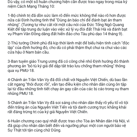
Dù vậy, có một số huân chương hiện cần được trao ngay trong mùa kỷ
niệm Cách Mạng Tháng 10:
1-Bộ chính trị đã dồn sức làm rõ đến mức không thể nào rõ hơn được
nữa cái Định hướng tình thế "Dùng án báo chí để đánh bạt án tham
nhũng". (Tương tự như cắt rời một câu nói của Đức Tổng Ngô Quang
Kiệt để tập trung dư luận vào việc xử lý vụ đòi đất Thái Hà và đánh bạt
vụ Phạm Văn Đồng dâng đất hiến đảo cho Tàu phù dạo 14 tháng 9).
2-Thủ tướng Chính phủ đã kịp thời lánh mặt để biểu hiện tính cách "độc
lập" của định hướng đó, cho dù có phải thậm thụt chui ra chui vào các
cửa hậu ở Nam bán cầu.
3-Ban tuyên giáo Trung ương đã có công chẻ nhỏ Định hướng đó thành
phương án "bỏ tù ký giả để dập tắt trào lưu chống tham nhũng" thông
qua vụ PMU-18.
4-Chánh án Trần Văn Vy đã đối chất với Nguyễn Việt Chiến, dù bao lần
cắt ngang "thôi được rồi", vẫn tạo điều kiện cho nhân dân cùng ôn tập
lại từ đầu những tình tiết chạy án gay cấn của các bị cáo trong vụ tham
nhũng PMU 18.
5-Chánh án Trần Văn Vy đã soi sáng cho nhân dân thấy rõ yếu tố vô tội
đến trắng án của Nguyễn Việt Tiến và tội danh cương trực khẳng khái
rất đáng trừng trị của ký giả Nguyễn Việt Chiến.
6-Huân chương cao quý nhất được trao cho Tòa án Nhân dân Hà Nội, vì
đã giúp cho nhân dân biết đến và ngưỡng phục một con người bảo vệ
Sự Thật tới tận cùng chữ Dũng.