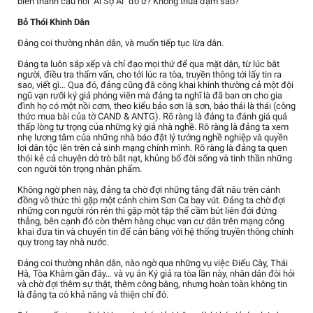
biến thành câu hỏi "Ai Sợ Ai" đó ư? Không thua đậm sao?
Bỏ Thói Khinh Dân
Đảng coi thường nhân dân, và muốn tiếp tục lừa dân.
Đảng ta luôn sắp xếp và chỉ đạo mọi thứ để qua mặt dân, từ lúc bắt
người, điều tra thẩm vấn, cho tới lúc ra tòa, truyền thông tới lấy tin ra
sao, viết gì… Qua đó, đảng cũng đã công khai khinh thường cả một đội
ngũ vạn rưỡi ký giả phóng viên mà đảng ta nghĩ là đã ban ơn cho gia
đình họ có một nồi cơm, theo kiểu bảo sơn là sơn, bảo thái là thái (công
thức mua bài của tờ CAND & ANTG). Rõ ràng là đảng ta đánh giá quá
thấp lòng tự trọng của những ký giả nhà nghề. Rõ ràng là đảng ta xem
nhẹ lương tâm của những nhà báo đặt lý tưởng nghề nghiệp và quyền
lợi dân tộc lên trên cả sinh mạng chính mình. Rõ ràng là đảng ta quen
thói kẻ cả chuyên dở trò bắt nạt, khủng bố đời sống và tinh thần những
con người tôn trọng nhân phẩm.
Không ngờ phen này, đảng ta chờ đợi những tảng đất nâu trên cánh
đồng vô thức thì gặp một cánh chim Sơn Ca bay vút. Đảng ta chờ đợi
những con người rón rén thì gặp một tập thể cầm bút liên đới đứng
thẳng, bên cạnh đó còn thêm hàng chục vạn cư dân trên mạng công
khai đưa tin và chuyển tin để cân bằng với hệ thống truyền thông chính
quy trong tay nhà nước.
Đảng coi thường nhân dân, nào ngờ qua những vụ việc Điếu Cày, Thái
Hà, Tòa Khâm gần đây… và vụ án Ký giả ra tòa lần này, nhân dân đòi hỏi
và chờ đợi thêm sự thật, thêm công bằng, nhưng hoàn toàn không tin
là đảng ta có khả năng và thiện chí đó.