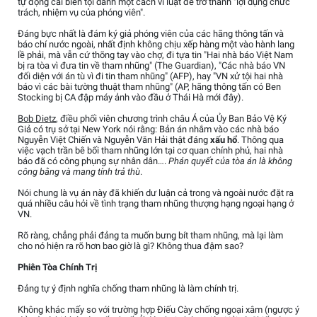
tự động cải biến tội danh một cách vi luật để trở thành "lợi dụng chức
trách, nhiệm vụ của phóng viên".
Đáng bực nhất là đám ký giả phóng viên của các hãng thông tấn và
báo chí nước ngoài, nhất định không chịu xếp hàng một vào hành lang
lề phải, mà vẫn cứ thõng tay vào chợ, đi tựa tin "Hai nhà báo Việt Nam
bị ra tòa vì đưa tin về tham nhũng" (The Guardian), "Các nhà báo VN
đối diện với án tù vì đi tin tham nhũng" (AFP), hay "VN xử tội hai nhà
báo vì các bài tường thuật tham nhũng" (AP, hãng thông tấn có Ben
Stocking bị CA đập máy ảnh vào đầu ở Thái Hà mới đây).
Bob Dietz
, điều phối viên chương trình châu Á của Ủy Ban Bảo Vệ Ký
Giả có trụ sở tại New York nói rằng: Bản án nhắm vào các nhà báo
Nguyễn Việt Chiến và Nguyễn Văn Hải thật đáng
xấu hổ
. Thông qua
việc vạch trần bê bối tham nhũng lớn tại cơ quan chính phủ, hai nhà
báo đã có công phụng sự nhân dân….
Phán quyết của tòa án là không
công bằng và mang tính trả thù
.
Nói chung là vụ án này đã khiến dư luận cả trong và ngoài nước đặt ra
quá nhiều câu hỏi về tình trạng tham nhũng thượng hạng ngoại hạng ở
VN.
Rõ ràng, chẳng phải đảng ta muốn bưng bít tham nhũng, mà lại làm
cho nó hiện ra rõ hơn bao giờ là gì? Không thua đậm sao?
Phiên Tòa Chính Trị
Đảng tự ý định nghĩa chống tham nhũng là làm chính trị.
Không khác mấy so với trường hợp Điếu Cày chống ngoại xâm (ngược ý