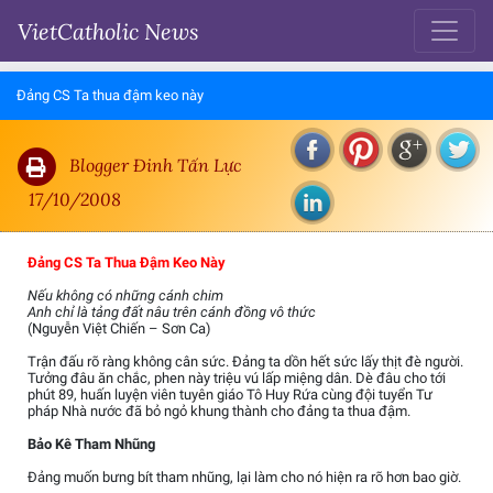
VietCatholic News
Đảng CS Ta thua đậm keo này
Blogger Đinh Tấn Lực
17/10/2008
Đảng CS Ta Thua Đậm Keo Này
Nếu không có những cánh chim
Anh chỉ là tảng đất nâu trên cánh đồng vô thức
(Nguyễn Việt Chiến – Sơn Ca)
Trận đấu rõ ràng không cân sức. Đảng ta dồn hết sức lấy thịt đè người.
Tưởng đâu ăn chắc, phen này triệu vú lấp miệng dân. Dè đâu cho tới
phút 89, huấn luyện viên tuyên giáo Tô Huy Rứa cùng đội tuyển Tư
pháp Nhà nước đã bỏ ngỏ khung thành cho đảng ta thua đậm.
Bảo Kê Tham Nhũng
Đảng muốn bưng bít tham nhũng, lại làm cho nó hiện ra rõ hơn bao giờ.