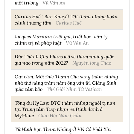
môi trường
Vũ Văn An
Caritas Huế : Ban Khuyết Tật thăm những hoàn
cảnh thương tâm
Caritas Huế
Jacques Maritain triết gia, triết học luân lý,
chính trị và pháp luật
Vũ Văn An
Đức Thánh Cha Phanxicô sẽ thăm những quốc
gia nào trong năm 2022?
Nguyễn long Thao
Oái oăm: Mời Đức Thánh Cha sang thăm nhưng
nhà thờ hàng trăm năm ông vẫn ủi. Giáng Sinh
giữa tâm bão
Thế Giới Nhìn Từ Vatican
Tông du Hy Lạp: ĐTC thăm những người tị nạn
tại Trung tâm Tiếp nhận và Định danh ở
Mytilene
Giáo Hội Năm Châu
Tử Hình Bọn Tham Nhũng Ở VN Có Phải Xài