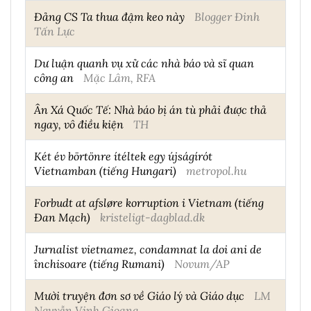
Đảng CS Ta thua đậm keo này
Blogger Đinh
Tấn Lực
Dư luận quanh vụ xử các nhà báo và sĩ quan
công an
Mặc Lâm, RFA
Ân Xá Quốc Tế: Nhà báo bị án tù phải được thả
ngay, vô điều kiện
TH
Két év börtönre ítéltek egy újságírót
Vietnamban (tiếng Hungari)
metropol.hu
Forbudt at afsløre korruption i Vietnam (tiếng
Đan Mạch)
kristeligt-dagblad.dk
Jurnalist vietnamez, condamnat la doi ani de
închisoare (tiếng Rumani)
Novum/AP
Mười truyện đơn sơ về Giáo lý và Giáo dục
LM
Nguyễn Vinh Gioang