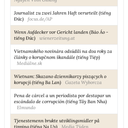
Journalist zu zwei Jahren Haft verurteilt (tiếng
Đức)
focus.de/AP
Wenn Aufdecker vor Gericht landen (Báo Áo -
tiếng Đức)
wienerzeitung.at
Vietnamského novinára odsúdili na dva roky za
články o korupčnom škandále (tiếng Tiệp)
Mediálne.sk
Wietnam: Skazano dziennikarzy piszących o
korupcji (tiếng Ba Lan)
Gazeta Wyborcza
Pena de cárcel a un periodista por destapar un
escándalo de corrupción (tiếng Tây Ban Nha)
Elmundo
Tjenestemenn brukte utviklingsmidler på
tipping (tiếng Na Uy)
Media Týden