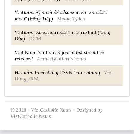
Vietnamský novinář odsouzen za ''zneužití
moci'' (tiếng Tiệp)
Media Týden
Vietnam: Zwei Journalisten verurteilt (tiếng
Đức)
IGFM
Viet Nam: Sentenced journalist should be
released
Amnesty International
Hai năm tù vì chống CSVN tham nhũng
Việt
Hùng /RFA
© 2026 - VietCatholic News - Designed by
VietCatholic News