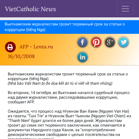
VietCatholic News
Вьетнамским журналистам грозит тюремный срок за статьи о
коррупции (tiếng Nga)
AFP - Lenta.ru
16/10/2008
Вьетнамским журналистам грозит тюремный срок за статьи о
коррупции (tiếng Nga)
(Nhà báo Việt Nam bị đe dọa kết án tù vì viết về tham nhũng)
Во вторник, 14 октября, во Вьетнаме начался судебный процесс
над двумя журналистами, расследовавшими коррупцию,
сообщает AFP.
Ожидается, что процесс над Нгуеном Ван Хаем (Nguyen Van Hai)
из газеты "Tuoi Tre" и Нгуеном Вьет Чьеном (Nguyen Viet Chien) из
"Thanh Nien" будет длится не более двух дней. Журналистам
грозит до семи лет тюремного заключения, как отмечается в
документах Народного суда Ханоя, за "злоупотребление
демократическими свободами с целью посягательства на