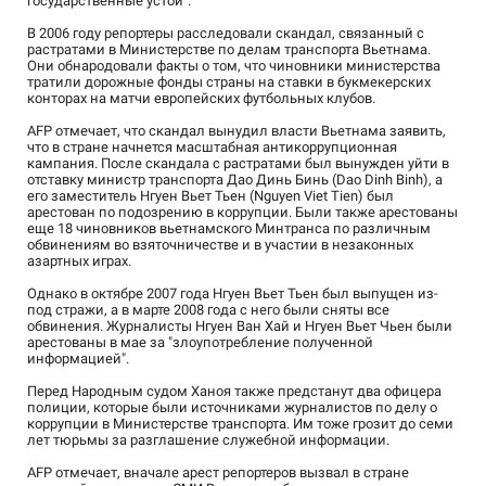
государственные устои".
В 2006 году репортеры расследовали скандал, связанный с
растратами в Министерстве по делам транспорта Вьетнама.
Они обнародовали факты о том, что чиновники министерства
тратили дорожные фонды страны на ставки в букмекерских
конторах на матчи европейских футбольных клубов.
AFP отмечает, что скандал вынудил власти Вьетнама заявить,
что в стране начнется масштабная антикоррупционная
кампания. После скандала с растратами был вынужден уйти в
отставку министр транспорта Дао Динь Бинь (Dao Dinh Binh), а
его заместитель Нгуен Вьет Тьен (Nguyen Viet Tien) был
арестован по подозрению в коррупции. Были также арестованы
еще 18 чиновников вьетнамского Минтранса по различным
обвинениям во взяточничестве и в участии в незаконных
азартных играх.
Однако в октябре 2007 года Нгуен Вьет Тьен был выпущен из-
под стражи, а в марте 2008 года с него были сняты все
обвинения. Журналисты Нгуен Ван Хай и Нгуен Вьет Чьен были
арестованы в мае за "злоупотребление полученной
информацией".
Перед Народным судом Ханоя также предстанут два офицера
полиции, которые были источниками журналистов по делу о
коррупции в Министерстве транспорта. Им тоже грозит до семи
лет тюрьмы за разглашение служебной информации.
AFP отмечает, вначале арест репортеров вызвал в стране