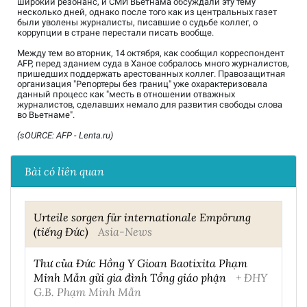
широкий резонанс, и СМИ Вьетнама обсуждали эту тему
несколько дней, однако после того как из центральных газет
были уволены журналисты, писавшие о судьбе коллег, о
коррупции в стране перестали писать вообще.
Между тем во вторник, 14 октября, как сообщил корреспондент
AFP, перед зданием суда в Ханое собралось много журналистов,
пришедших поддержать арестованных коллег. Правозащитная
организация "Репортеры без границ" уже охарактеризовала
данный процесс как "месть в отношении отважных
журналистов, сделавших немало для развития свободы слова
во Вьетнаме".
(sOURCE: AFP - Lenta.ru)
Bài có liên quan
Urteile sorgen für internationale Empörung
(tiếng Đức)
Asia-News
Thư của Đức Hồng Y Gioan Baotixita Phạm
Minh Mẫn gửi gia đình Tổng giáo phận
+ ĐHY
G.B. Phạm Minh Mẫn