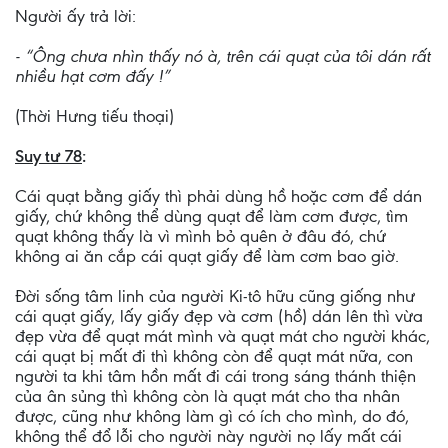
Người ấy trả lời:
- “Ông chưa nhìn thấy nó à, trên cái quạt của tôi dán rất
nhiều hạt cơm đấy !”
(Thời Hưng tiếu thoại)
Suy tư 78
:
Cái quạt bằng giấy thì phải dùng hồ hoặc cơm để dán
giấy, chứ không thể dùng quạt để làm cơm được, tìm
quạt không thấy là vì mình bỏ quên ở đâu đó, chứ
không ai ăn cắp cái quạt giấy để làm cơm bao giờ.
Đời sống tâm linh của người Ki-tô hữu cũng giống như
cái quạt giấy, lấy giấy đẹp và cơm (hồ) dán lên thì vừa
đẹp vừa để quạt mát mình và quạt mát cho người khác,
cái quạt bị mất đi thì không còn để quạt mát nữa, con
người ta khi tâm hồn mất đi cái trong sáng thánh thiện
của ân sủng thì không còn là quạt mát cho tha nhân
được, cũng như không làm gì có ích cho mình, do đó,
không thể đổ lỗi cho người này người nọ lấy mất cái