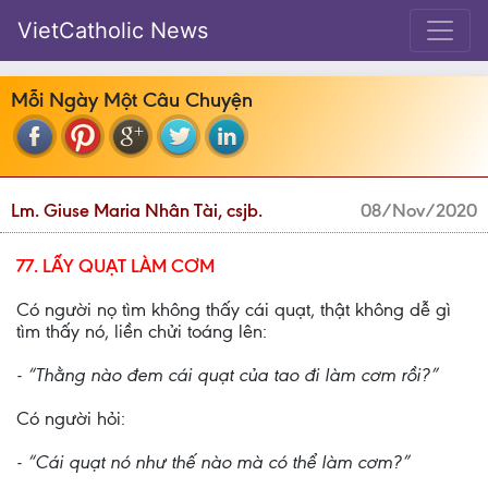
VietCatholic News
Mỗi Ngày Một Câu Chuyện
Lm. Giuse Maria Nhân Tài, csjb.
08/Nov/2020
77. LẤY QUẠT LÀM CƠM
Có người nọ tìm không thấy cái quạt, thật không dễ gì
tìm thấy nó, liền chửi toáng lên:
- “Thằng nào đem cái quạt của tao đi làm cơm rồi?”
Có người hỏi:
- “Cái quạt nó như thế nào mà có thể làm cơm?”