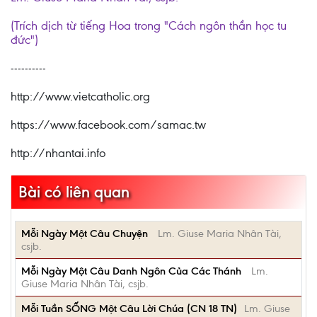
(Trích dịch từ tiếng Hoa trong "Cách ngôn thần học tu
đức")
----------
http://www.vietcatholic.org
https://www.facebook.com/samac.tw
http://nhantai.info
Bài có liên quan
Mỗi Ngày Một Câu Chuyện
Lm. Giuse Maria Nhân Tài,
csjb.
Mỗi Ngày Một Câu Danh Ngôn Của Các Thánh
Lm.
Giuse Maria Nhân Tài, csjb.
Mỗi Tuần SỐNG Một Câu Lời Chúa (CN 18 TN)
Lm. Giuse