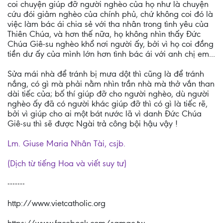
coi chuyện giúp đỡ người nghèo của họ như là chuyện
cứu đói giảm nghèo của chính phủ, chứ không coi đó là
việc làm bác ái chia sẻ với tha nhân trong tình yêu của
Thiên Chúa, và hơn thế nữa, họ không nhìn thấy Đức
Chúa Giê-su nghèo khổ nơi người ấy, bởi vì họ coi đồng
tiền dư ấy của mình lớn hơn tình bác ái với anh chị em...
Sửa mái nhà để tránh bị mưa dột thì cũng là để tránh
nắng, có gì mà phải nằm nhìn trần nhà mà thở vắn than
dài tiếc của; bố thí giúp đỡ cho người nghèo, dù người
nghèo ấy đã có người khác giúp đỡ thì có gì là tiếc rẽ,
bởi vì giúp cho ai một bát nước lã vì danh Đức Chúa
Giê-su thì sẽ được Ngài trả công bội hậu vậy !
Lm. Giuse Maria Nhân Tài, csjb.
(Dịch từ tiếng Hoa và viết suy tư)
-------
http://www.vietcatholic.org