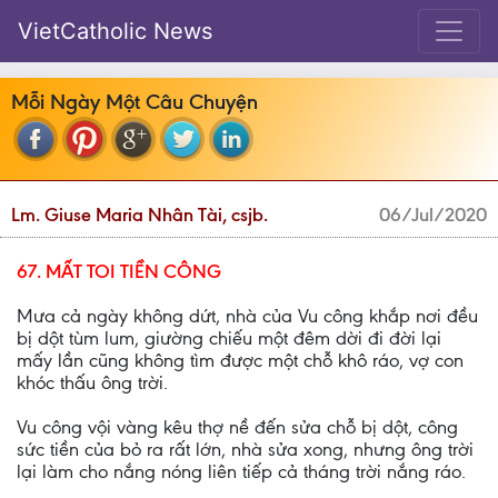
VietCatholic News
Mỗi Ngày Một Câu Chuyện
Lm. Giuse Maria Nhân Tài, csjb.
06/Jul/2020
67. MẤT TOI TIỀN CÔNG
Mưa cả ngày không dứt, nhà của Vu công khắp nơi đều
bị dột tùm lum, giường chiếu một đêm dời đi đời lại
mấy lần cũng không tìm được một chỗ khô ráo, vợ con
khóc thấu ông trời.
Vu công vội vàng kêu thợ nề đến sửa chỗ bị dột, công
sức tiền của bỏ ra rất lớn, nhà sửa xong, nhưng ông trời
lại làm cho nắng nóng liên tiếp cả tháng trời nắng ráo.