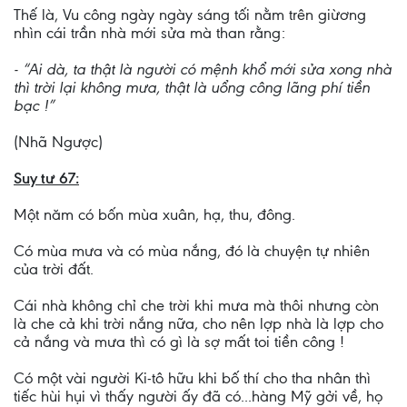
Thế là, Vu công ngày ngày sáng tối nằm trên giừơng
nhìn cái trần nhà mới sửa mà than rằng:
- “Ai dà, ta thật là người có mệnh khổ mới sửa xong nhà
thì trời lại không mưa, thật là uổng công lãng phí tiền
bạc !”
(Nhã Ngược)
Suy tư 67:
Một năm có bốn mùa xuân, hạ, thu, đông.
Có mùa mưa và có mùa nắng, đó là chuyện tự nhiên
của trời đất.
Cái nhà không chỉ che trời khi mưa mà thôi nhưng còn
là che cả khi trời nắng nữa, cho nên lợp nhà là lợp cho
cả nắng và mưa thì có gì là sợ mất toi tiền công !
Có một vài người Ki-tô hữu khi bố thí cho tha nhân thì
tiếc hùi hụi vì thấy người ấy đã có...hàng Mỹ gởi về, họ