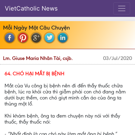
VietCatholic News
Mỗi Ngày Một Câu Chuyện
Lm. Giuse Maria Nhân Tài, csjb.
03/Jul/2020
64. CHÓ HẠI MẮT BỊ BỆNH
Mắt của Vu công bị bệnh nên đi đến thầy thuốc chữa
bệnh, lúc ra khỏi cửa thì giẫm phải con chó đang nằm
dưới bực thềm, con chó giựt mình cắn áo của ông ta
thủng một lổ.
Khi khám bệnh, ông ta đem chuyện này nói với thầy
thuốc, thầy thuốc nói:
- “Nhất định là con chó này làm mắt ông bị bệnh.”