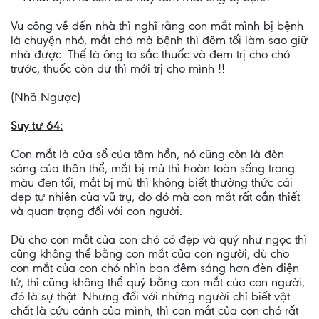
Vu công về đến nhà thì nghĩ rằng con mắt mình bị bệnh
là chuyện nhỏ, mắt chó mà bệnh thì đêm tối làm sao giữ
nhà được. Thế là ông ta sắc thuốc và đem trị cho chó
trước, thuốc còn dư thì mới trị cho mình !!
(Nhã Ngược)
Suy tư 64:
Con mắt là cửa sổ của tâm hồn, nó cũng còn là đèn
sáng của thân thể, mắt bị mù thì hoàn toàn sống trong
màu đen tối, mắt bị mù thì không biết thưởng thức cái
đẹp tự nhiên của vũ trụ, do đó mà con mắt rất cần thiết
và quan trọng đối với con người.
Dù cho con mắt của con chó có đẹp và quý như ngọc thì
cũng không thể bằng con mắt của con người, dù cho
con mắt của con chó nhìn ban đêm sáng hơn đèn điện
tử, thì cũng không thể quý bằng con mắt của con người,
đó là sự thật. Nhưng đối với những người chỉ biết vật
chất là cứu cánh của mình, thì con mắt của con chó rất