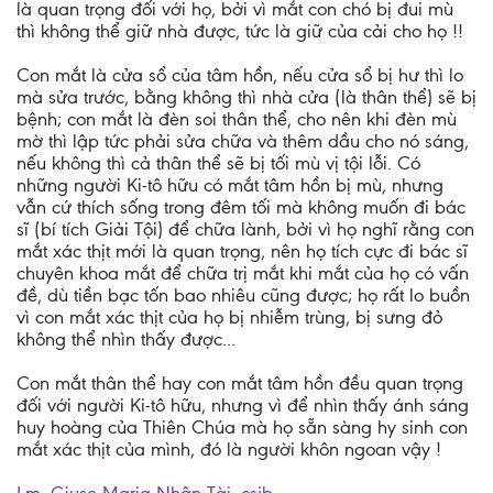
là quan trọng đối với họ, bởi vì mắt con chó bị đui mù
thì không thể giữ nhà được, tức là giữ của cải cho họ !!
Con mắt là cửa sổ của tâm hồn, nếu cửa sổ bị hư thì lo
mà sửa trước, bằng không thì nhà cửa (là thân thể) sẽ bị
bệnh; con mắt là đèn soi thân thể, cho nên khi đèn mù
mờ thì lập tức phải sửa chữa và thêm dầu cho nó sáng,
nếu không thì cả thân thể sẽ bị tối mù vị tội lỗi. Có
những người Ki-tô hữu có mắt tâm hồn bị mù, nhưng
vẫn cứ thích sống trong đêm tối mà không muốn đi bác
sĩ (bí tích Giải Tội) để chữa lành, bởi vì họ nghĩ rằng con
mắt xác thịt mới là quan trọng, nên họ tích cực đi bác sĩ
chuyên khoa mắt để chữa trị mắt khi mắt của họ có vấn
đề, dù tiền bạc tốn bao nhiêu cũng được; họ rất lo buồn
vì con mắt xác thịt của họ bị nhiễm trùng, bị sưng đỏ
không thể nhìn thấy được...
Con mắt thân thể hay con mắt tâm hồn đều quan trọng
đối với người Ki-tô hữu, nhưng vì để nhìn thấy ánh sáng
huy hoàng của Thiên Chúa mà họ sẵn sàng hy sinh con
mắt xác thịt của mình, đó là người khôn ngoan vậy !