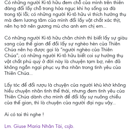
Có những người Ki-tô hữu đem chỗ của mình trên thiên
đàng đổi lấy chỗ trong hỏa ngục khi họ sống sa đà
trong tội lỗi; có những người Ki-tô hữu vì thích hưởng thụ
mà đem lương tâm của mình đổi lấy vật chất xác thịt,
nên họ trở nên gương mù cho anh em chị em...
Có những người Ki-tô hữu chân chính thì biết lấy sự giàu
sang của thế gian để đồi lấy sự nghèo hèn của Thiên
Chúa nên họ được gọi là “người nghèo của Thiên
Chúa”; có những người Ki-tô hữu biết coi sự hưởng thụ
vật chất phú quý ở đời này là chuyện tạm bợ, nên đã
không ngần ngại phục vụ tha nhân trong tình yêu của
Thiên Chúa...
Lấy tóc để đổi rượu là chuyện của người khù khờ không
hiểu chuyện nhân tình thế thái, nhưng đem tình yêu của
Thiên Chúa dành cho mình để đổi lấy sự nuông chiều
của thế gian, thì là chuyện của người đại ngu vậy...
Ai có tai thì nghe !
Lm. Giuse Maria Nhân Tài, csjb.