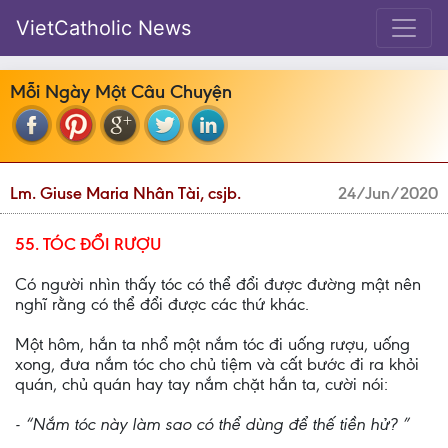
VietCatholic News
Mỗi Ngày Một Câu Chuyện
Lm. Giuse Maria Nhân Tài, csjb.
24/Jun/2020
55. TÓC ĐỔI RƯỢU
Có người nhìn thấy tóc có thể đổi được đường mật nên
nghĩ rằng có thể đổi được các thứ khác.
Một hôm, hắn ta nhổ một nắm tóc đi uống rượu, uống
xong, đưa nắm tóc cho chủ tiệm và cất bước đi ra khỏi
quán, chủ quán hay tay nắm chặt hắn ta, cười nói:
- “Nắm tóc này làm sao có thể dùng để thế tiền hử? ”