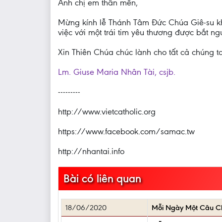
Anh chị em thân mến,
Mừng kính lễ Thánh Tâm Đức Chúa Giê-su khô
việc với một trái tim yêu thương được bắt ng
Xin Thiên Chúa chúc lành cho tất cả chúng ta
Lm. Giuse Maria Nhân Tài, csjb.
---------
http://www.vietcatholic.org
https://www.facebook.com/samac.tw
http://nhantai.info
Bài có liên quan
18/06/2020
Mỗi Ngày Một Câu 