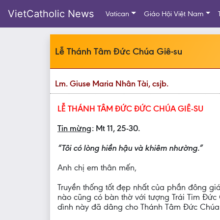
VietCatholic News
Vatican
Giáo Hội Việt Nam
Lễ Thánh Tâm Đức Chúa Giê-su
Lm. Giuse Maria Nhân Tài, csjb.
LỄ THÁNH TÂM ĐỨC ĐỨC CHÚA GIÊ-SU
Tin mừng
: Mt 11, 25-30.
“Tôi có lòng hiền hậu và khiêm nhường.”
Anh chị em thân mến,
Truyền thống tốt đẹp nhất của phần đông gi
nào cũng có bàn thờ với tượng Trái Tim Đức 
dình này đã dâng cho Thánh Tâm Đức Chúa G