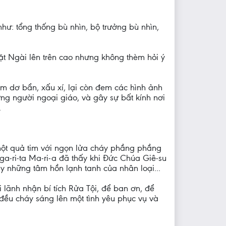
hư: tổng thống bù nhìn, bộ trưởng bù nhìn,
 đặt Ngài lên trên cao nhưng không thèm hỏi ý
ộm dơ bẩn, xấu xí, lại còn đem các hình ảnh
g người ngoại giáo, và gây sự bất kính nơi
.
một quả tim với ngọn lửa cháy phầng phầng
a-ri-ta Ma-ri-a đã thấy khi Đức Chúa Giê-su
áy những tâm hồn lạnh tanh của nhân loại...
 lãnh nhận bí tích Rửa Tội, để ban ơn, để
 đều cháy sáng lên một tình yêu phục vụ và