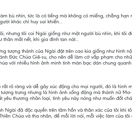
làm bù nhìn, tức là có tiếng mà không có miếng, chẳng hạn n
gười khác chỉ huy sai khiến...
tôi, nhưng tôi coi Ngài giống như một người bù nhìn, khi tôi
 thân mất nết, khi gia đình tan nát...
ưng tượng thánh của Ngài đặt trên cao kia giống như hình n
ánh Đức Chúa Giê-su, cho nên dễ làm cớ vấp phạm cho nhữn
 Chúa với nhiều hình ảnh minh tinh màn bạc dán chung quanh
rất rõ ràng và dễ gây xúc động cho mọi người, đó là hình 
 tượng trưng nhưng là hình ảnh sống động mà thánh nữ Ma-g
rất yêu thương nhân loại, tình yêu này nóng như muốn đốt ch
h Ngài đã độc quyền trên tâm hồn và thân xác của tôi khi tôi
Thiên Chúa và tha nhân, để mỗi lời nói, mỗi việc làm của tôi