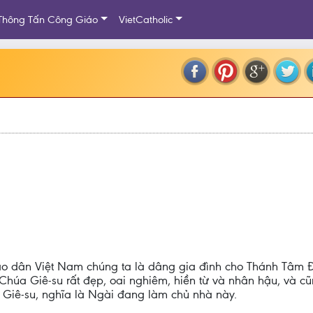
Thông Tấn Công Giáo
VietCatholic
áo dân Việt Nam chúng ta là dâng gia đình cho Thánh Tâm Đ
Chúa Giê-su rất đẹp, oai nghiêm, hiền từ và nhân hậu, và cũn
iê-su, nghĩa là Ngài đang làm chủ nhà này.