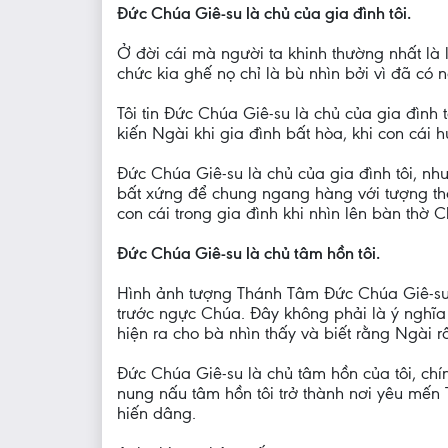
Đức Chúa Giê-su là chủ của gia đình tôi.
Ở đời cái mà người ta khinh thường nhất là 
chức kia ghế nọ chỉ là bù nhìn bởi vì đã có n
Tôi tin Đức Chúa Giê-su là chủ của gia đình 
kiến Ngài khi gia đình bất hòa, khi con cái hư
Đức Chúa Giê-su là chủ của gia đình tôi, nh
bất xứng để chung ngang hàng với tượng th
con cái trong gia đình khi nhìn lên bàn thờ
Đức Chúa Giê-su là chủ tâm hồn tôi.
Hình ảnh tượng Thánh Tâm Đức Chúa Giê-su 
trước ngực Chúa. Đây không phải là ý nghĩa
hiện ra cho bà nhìn thấy và biết rằng Ngài 
Đức Chúa Giê-su là chủ tâm hồn của tôi, chín
nung nấu tâm hồn tôi trở thành nơi yêu mến 
hiến dâng.