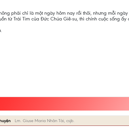
ng phải chỉ là một ngày hôm nay rồi thôi, nhưng mỗi ngày 
uồn từ Trái Tim của Đức Chúa Giê-su, thì chính cuộc sống ấy 
.
Chuyện
Lm. Giuse Maria Nhân Tài, csjb.