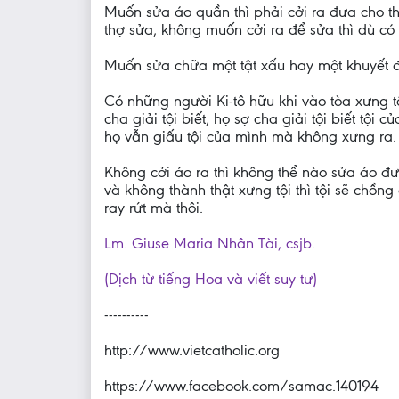
Muốn sửa áo quần thì phải cởi ra đưa cho th
thợ sửa, không muốn cởi ra để sửa thì dù c
Muốn sửa chữa một tật xấu hay một khuyết đi
Có những người Ki-tô hữu khi vào tòa xưng t
cha giải tội biết, họ sợ cha giải tội biết tội 
họ vẫn giấu tội của mình mà không xưng ra. V
Không cởi áo ra thì không thể nào sửa áo đượ
và không thành thật xưng tội thì tội sẽ chồn
ray rứt mà thôi.
Lm. Giuse Maria Nhân Tài, csjb.
(Dịch từ tiếng Hoa và viết suy tư)
----------
http://www.vietcatholic.org
https://www.facebook.com/samac.140194