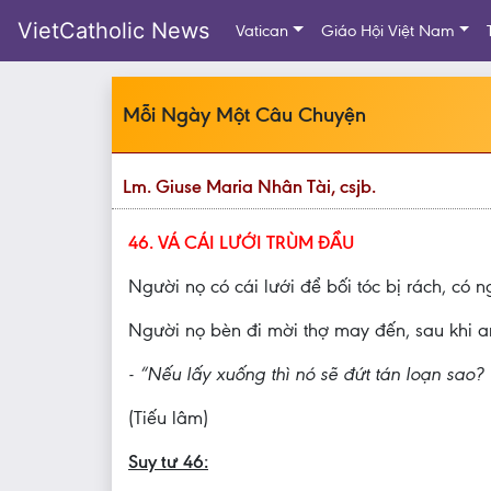
VietCatholic News
Vatican
Giáo Hội Việt Nam
Mỗi Ngày Một Câu Chuyện
Lm. Giuse Maria Nhân Tài, csjb.
46. VÁ CÁI LƯỚI TRÙM ĐẦU
Người nọ có cái lưới để bối tóc bị rách, có n
Người nọ bèn đi mời thợ may đến, sau khi an v
- “Nếu lấy xuống thì nó sẽ đứt tán loạn sao? 
(Tiếu lâm)
Suy tư 46: