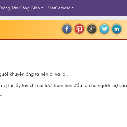
Thông Tấn Công Giáo
VietCatholic
gười khuyên ông ta nên đi vá lại.
ị thì lấy tay chỉ cái lưới trùm trên đầu ra cho người thợ sửa
”