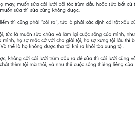
ợ may, muốn sửa cái lưới bối tóc trùm đầu hoặc sửa bất cứ t
ó muốn sửa thì sửa cũng không được.
ểm thì cũng phải “cởi ra”, tức là phải xác định cái tật xấu 
ội, tức là muốn sửa chữa và làm lại cuộc sống của mình, nh
của mình, họ sợ mắc cở với cha giải tội, họ sợ xưng tội lâu thì
à thế là họ không được tha tội khi ra khỏi tòa xưng tội.
c, không cởi cái lưới trùm đầu ra để sửa thì cái lưới cũng vẫ
g chất thêm tội mà thôi, và như thế cuộc sống thiêng liêng c