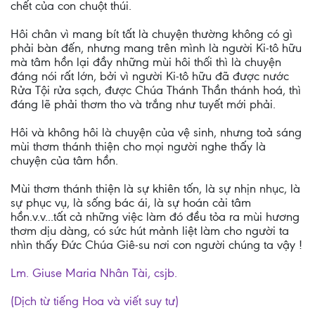
chết của con chuột thúi.
Hôi chân vì mang bít tất là chuyện thường không có gì
phải bàn đến, nhưng mang trên mình là người Ki-tô hữu
mà tâm hồn lại đầy những mùi hôi thối thì là chuyện
đáng nói rất lớn, bởi vì người Ki-tô hữu đã được nước
Rửa Tội rửa sạch, được Chúa Thánh Thần thánh hoá, thì
đáng lẽ phải thơm tho và trắng như tuyết mới phải.
Hôi và không hôi là chuyện của vệ sinh, nhưng toả sáng
mùi thơm thánh thiện cho mọi người nghe thấy là
chuyện của tâm hồn.
Mùi thơm thánh thiện là sự khiên tốn, là sự nhịn nhục, là
sự phục vụ, là sống bác ái, là sự hoán cải tâm
hồn.v.v...tất cả những việc làm đó đều tỏa ra mùi hương
thơm dịu dàng, có sức hút mảnh liệt làm cho người ta
nhìn thấy Đức Chúa Giê-su nơi con người chúng ta vậy !
Lm. Giuse Maria Nhân Tài, csjb.
(Dịch từ tiếng Hoa và viết suy tư)