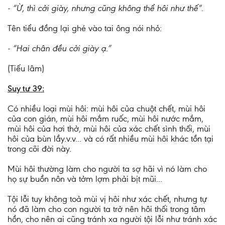
- “Ừ, thì cởi giày, nhưng cũng không thể hôi như thế”.
Tên tiểu đồng lại ghé vào tai ông nói nhỏ:
- “Hai chân đều cởi giày ạ.”
(Tiếu lâm)
Suy tư 39:
Có nhiều loại mùi hôi: mùi hôi của chuột chết, mùi hôi
của con gián, mùi hôi mắm ruốc, mùi hôi nước mắm,
mùi hôi của hơi thở, mùi hôi của xác chết sình thối, mùi
hôi của bùn lầy.v.v... và có rất nhiều mùi hôi khác tồn tại
trong cõi đời này.
Mùi hôi thường làm cho người ta sợ hãi vì nó làm cho
họ sự buồn nôn và tởm lợm phải bịt mũi...
Tội lỗi tuy không toả mùi vị hôi như xác chết, nhưng tự
nó đã làm cho con người ta trở nên hôi thối trong tâm
hồn, cho nên ai cũng tránh xa người tội lỗi như tránh xác