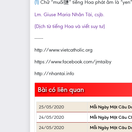
(1)
Chữ “muối鹽” tiếng Hoa phát âm là “yen”
Lm. Giuse Maria Nhân Tài, csjb.
(Dịch từ tiếng Hoa và viết suy tư)
------
http://www.vietcatholic.org
https://www.facebook.com/jmtaiby
http://nhantai.info
Bài có liên quan
25/05/2020
Mỗi Ngày Một Câu D
24/05/2020
Mỗi Ngày Một Câu 
24/05/2020
Mỗi Ngày Một Câu D