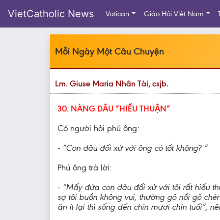
VietCatholic News
Vatican
Giáo Hội Việt Nam
Mỗi Ngày Một Câu Chuyện
Lm. Giuse Maria Nhân Tài, csjb.
30. NÀNG DÂU “HIẾU THUẬN”
Có người hỏi phú ông:
- “Con dâu đối xử với ông có tốt không? ”
Phú ông trả lời:
- “Mấy đứa con dâu đối xử với tôi rất hiếu t
sợ tôi buồn không vui, thường gõ nồi gõ chén
ăn ít lại thì sống đến chín mươi chín tuổi”,