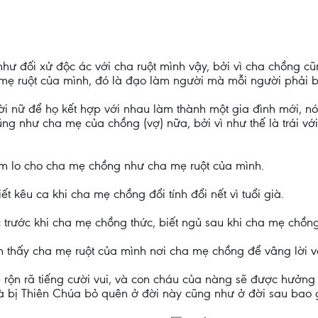
như đối xử độc ác với cha ruột mình vậy, bởi vì cha chồng 
 ruột của mình, đó là đạo làm người mà mỗi người phải biế
nữ để họ kết hợp với nhau làm thành một gia đình mới, nói
g như cha mẹ của chồng (vợ) nữa, bởi vì như thế là trái v
ăm lo cho cha mẹ chồng như cha mẹ ruột của mình.
 kêu ca khi cha mẹ chồng đổi tính đổi nết vì tuổi già.
 trước khi cha mẹ chồng thức, biết ngủ sau khi cha mẹ chồn
 thấy cha mẹ ruột của mình nơi cha mẹ chồng để vâng lời và
 rộn rã tiếng cười vui, và con cháu của nàng sẽ được hưởng
à bị Thiên Chúa bỏ quên ở đời này cũng như ở đời sau bao 