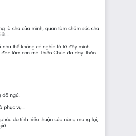
cũng là cha của mình, quan tâm chăm sóc cha
t...
 như thế không có nghĩa là từ đây mình
ới đạo làm con mà Thiên Chúa đã dạy: thảo
g đã ngủ.
 phục vụ...
 phúc do tính hiếu thuận của nàng mang lại,
giờ.