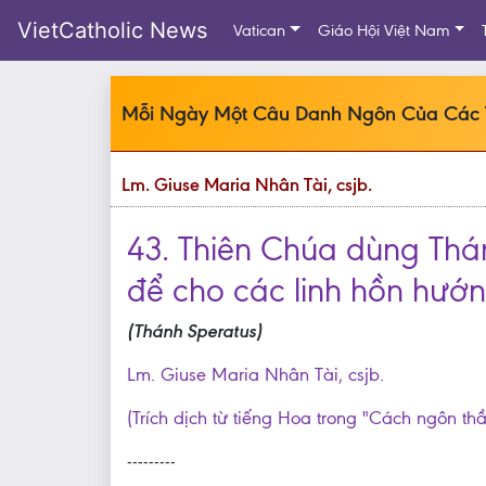
VietCatholic News
Vatican
Giáo Hội Việt Nam
Mỗi Ngày Một Câu Danh Ngôn Của Các
Lm. Giuse Maria Nhân Tài, csjb.
43. Thiên Chúa dùng Thá
để cho các linh hồn hướn
(Thánh Speratus)
Lm. Giuse Maria Nhân Tài, csjb.
(Trích dịch từ tiếng Hoa trong "Cách ngôn th
---------