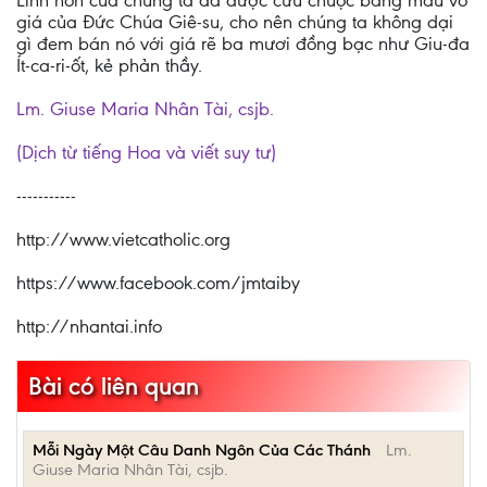
Linh hồn của chúng ta đã được cứu chuộc bằng máu vô
giá của Đức Chúa Giê-su, cho nên chúng ta không dại
gì đem bán nó với giá rẽ ba mươi đồng bạc như Giu-đa
Ít-ca-ri-ốt, kẻ phản thầy.
Lm. Giuse Maria Nhân Tài, csjb.
(Dịch từ tiếng Hoa và viết suy tư)
-----------
http://www.vietcatholic.org
https://www.facebook.com/jmtaiby
http://nhantai.info
Bài có liên quan
Mỗi Ngày Một Câu Danh Ngôn Của Các Thánh
Lm.
Giuse Maria Nhân Tài, csjb.