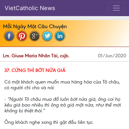
VietCatholic News
Mỗi Ngày Một Câu Chuyện
Lm. Giuse Maria Nhân Tài, csjb.
01/Jun/2020
37. CỨNG THÌ BỚT NỬA GIÁ
Có một khách quen muốn mua hàng hóa của Tô châu,
có người chỉ cho và nói:
- “Người Tô châu mua đồ luôn bớt nửa giá, ông coi họ
kêu giá bao nhiêu thì ông trả giá một nửa, như thế mới
không bị thiệt thòi.”
Ông khách nghe xong thì gật đầu liên tục.