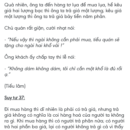
Quả nhiên, ông ta đến hàng tơ lụa để mua lụa, hể kêu
giá hai lượng bạc thì ông ta trả giá một lượng; kêu giá
một lượng thì ông ta trả giá bảy tiền năm phân.
Chủ quán rất giận, cười nhạt nói:
- “Nếu vậy thì ngài không cần phải mua, tiểu quán sẽ
tặng cho ngài hai khổ vải !”
Ông khách ấy chấp tay thi lễ nói:
- “Không dám không dám, tôi chỉ cần một khổ là đủ rồi
ạ.”
(Tiếu lâm)
Suy tư 37:
Đi mua hàng thì dĩ nhiên là phải có trả giá, nhưng trả
giá không có nghĩa là coi hàng hoá của người ta không
ra gì. Khi mua hàng thì có người trả phân nửa; có người
trả hai phần ba giá, lại có người không trả gì cả vì thấy