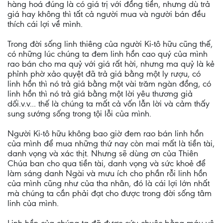
hàng hoá đúng là có giá trị với đồng tiền, nhưng dù trả
giá hay không thì tất cả người mua và người bán đều
thích cái lợi về mình.
Trong đời sống linh thiêng của người Ki-tô hữu cũng thế,
có những lúc chúng ta đem linh hồn cao quý của mình
rao bán cho ma quỷ với giá rất hời, nhưng ma quỷ là kẻ
phỉnh phờ xảo quyệt đã trả giá bằng một ly rượu, có
linh hồn thì nó trả giá bằng một vài trăm ngàn đồng, có
linh hồn thì nó trả giá bằng một lời yêu thương giả
dối.v.v... thế là chúng ta mất cả vốn lẫn lời và cảm thấy
sung sướng sống trong tội lỗi của mình.
Người Ki-tô hữu không bao giờ đem rao bán linh hồn
của mình để mua những thứ nay còn mai mất là tiền tài,
danh vọng và xác thịt. Nhưng sẽ dùng ơn của Thiên
Chúa ban cho qua tiền tài, danh vọng và sức khoẻ để
làm sáng danh Ngài và mưu ích cho phần rỗi linh hồn
của mình cũng như của tha nhân, đó là cái lợi lớn nhất
mà chúng ta cần phải đạt cho được trong đời sống tâm
linh của mình.