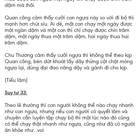
dặm mà thôi.
Quan công cảm thấy cưỡi con ngựa này so với đi bộ thì
mạnh hơn chút xíu. Ai dè, một con chạy một ngày được
một ngàn dặm và một con thì chỉ chạy được chín trăm
dặm, một ngày thua một trăm dặm, hai ngày thua hai
trăm dặm.
Chu Thương cảm thấy cưỡi ngựa thì không thể theo kịp
Quan công, bèn dứt khoát lấy dây thừng cột chặt móng
ngựa lại, dùng đại đao nâng dậy và gánh đi cho kịp.
(Tiếu lâm)
Suy tư 33:
Theo lẽ thường thì con người không thể nào chạy nhanh
như con ngựa, nhưng nếu con người có quyết tâm và
chuyên cần luyện tập chạy bộ thì một lúc nào đó cũng
có thể chạy thật nhanh như ngựa, cũng như đã có người
ăn khỏe như...voi.