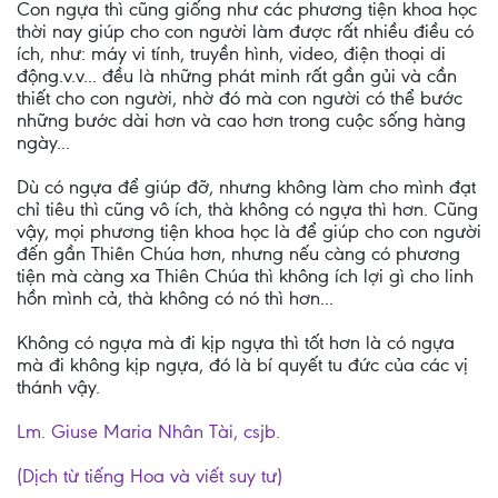
Con ngựa thì cũng giống như các phương tiện khoa học
thời nay giúp cho con người làm được rất nhiều điều có
ích, như: máy vi tính, truyền hình, video, điện thoại di
động.v.v... đều là những phát minh rất gần gủi và cần
thiết cho con người, nhờ đó mà con người có thể bước
những bước dài hơn và cao hơn trong cuộc sống hàng
ngày...
Dù có ngựa để giúp đỡ, nhưng không làm cho mình đạt
chỉ tiêu thì cũng vô ích, thà không có ngựa thì hơn. Cũng
vậy, mọi phương tiện khoa học là để giúp cho con người
đến gần Thiên Chúa hơn, nhưng nếu càng có phương
tiện mà càng xa Thiên Chúa thì không ích lợi gì cho linh
hồn mình cả, thà không có nó thì hơn...
Không có ngựa mà đi kịp ngựa thì tốt hơn là có ngựa
mà đi không kịp ngựa, đó là bí quyết tu đức của các vị
thánh vậy.
Lm. Giuse Maria Nhân Tài, csjb.
(Dịch từ tiếng Hoa và viết suy tư)