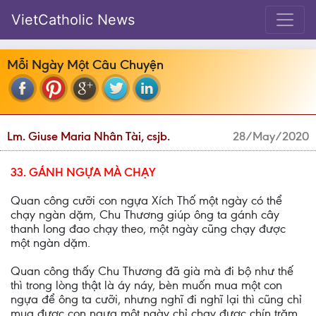
VietCatholic News
Mỗi Ngày Một Câu Chuyện
Lm. Giuse Maria Nhân Tài, csjb.
28/May/2020
33. GÁNH NGỰA MÀ CHẠY
Quan công cưỡi con ngựa Xích Thố một ngày có thể
chạy ngàn dặm, Chu Thương giúp ông ta gánh cây
thanh long đao chạy theo, một ngày cũng chạy được
một ngàn dặm.
Quan công thấy Chu Thương đã già mà đi bộ như thế
thì trong lòng thật là áy náy, bèn muốn mua một con
ngựa để ông ta cưỡi, nhưng nghĩ đi nghĩ lại thì cũng chỉ
mua được con ngựa một ngày chỉ chạy được chín trăm