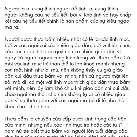
Người ta ai cũng thích người dễ tính, ai cũng thích
người không câu nệ tiểu tiết, bởi vì khó tính và hay chấp
xét câu nệ tiểu tiết chính là sản phẩm của sự kiêu ngạo
mà ra.
Người được thưa bẩm nhiều nhất có lẽ là các linh mục,
bởi vì các ngài coi sóc nhiều giáo dân, bởi vì thiên chức
của các ngài thật cao quý nên có nhiều giáo dân và
ngay cả người ngoại cũng kính trọng và...thưa bẩm. Có
một vài linh mục trẻ thân thể to lớn khoẻ mạnh nhưng
con mắt hình như bị mù, nên không thấy cụ già giáo
dân cúi đầu thưa bẩm với mình, nên cứ ngước mặt lên
trời mà đi; có một vài linh mục thích giáo dân thưa bẩm
với mình, nên lấy làm khó chịu khi giáo dân chỉ cúi đầu
chào ngài mà thôi, cho nên không lạ gì có nhiều giáo
dân vì sợ thưa bẩm với các ngài mà bỏ đi lễ nhà thờ
khác cho...khoẻ hơn.
Thưa bẩm là chuyện của cấp dưới kính trọng cấp trên
của mình, nhưng nếu các linh mục trẻ hoặc các tu sĩ
nam nữ trẻ biết thưa bẩm với người lớn tuổi đáng bậc