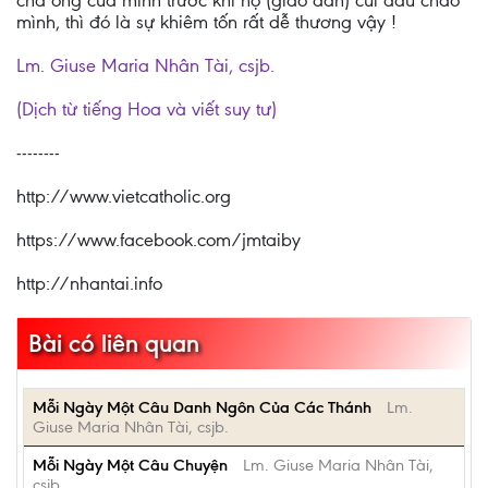
cha ông của mình trước khi họ (giáo dân) cúi đầu chào
mình, thì đó là sự khiêm tốn rất dễ thương vậy !
Lm. Giuse Maria Nhân Tài, csjb.
(Dịch từ tiếng Hoa và viết suy tư)
--------
http://www.vietcatholic.org
https://www.facebook.com/jmtaiby
http://nhantai.info
Bài có liên quan
Mỗi Ngày Một Câu Danh Ngôn Của Các Thánh
Lm.
Giuse Maria Nhân Tài, csjb.
Mỗi Ngày Một Câu Chuyện
Lm. Giuse Maria Nhân Tài,
csjb.