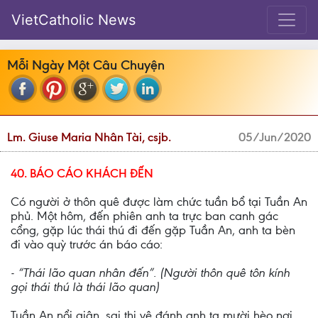
VietCatholic News
Mỗi Ngày Một Câu Chuyện
Lm. Giuse Maria Nhân Tài, csjb.
05/Jun/2020
40. BÁO CÁO KHÁCH ĐẾN
Có người ở thôn quê được làm chức tuần bổ tại Tuần An
phủ. Một hôm, đến phiên anh ta trực ban canh gác
cổng, gặp lúc thái thú đi đến gặp Tuần An, anh ta bèn
đi vào quỳ trước án báo cáo:
- “Thái lão quan nhân đến”. (Người thôn quê tôn kính
gọi thái thú là thái lão quan)
Tuần An nổi giận, sai thị vệ đánh anh ta mười hèo nơi