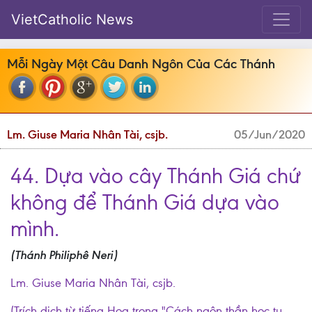
VietCatholic News
Mỗi Ngày Một Câu Danh Ngôn Của Các Thánh
Lm. Giuse Maria Nhân Tài, csjb.
05/Jun/2020
44. Dựa vào cây Thánh Giá chứ
không để Thánh Giá dựa vào
mình.
(Thánh Philiphê Neri)
Lm. Giuse Maria Nhân Tài, csjb.
(Trích dịch từ tiếng Hoa trong "Cách ngôn thần học tu