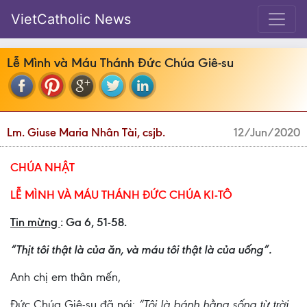
VietCatholic News
Lễ Mình và Máu Thánh Đức Chúa Giê-su
Lm. Giuse Maria Nhân Tài, csjb.
12/Jun/2020
CHÚA NHẬT
LỄ MÌNH VÀ MÁU THÁNH ĐỨC CHÚA KI-TÔ
Tin mừng
: Ga 6, 51-58.
“Thịt tôi thật là của ăn, và máu tôi thật là của uống”.
Anh chị em thân mến,
Đức Chúa Giê-su đã nói:
“Tôi là bánh hằng sống từ trời