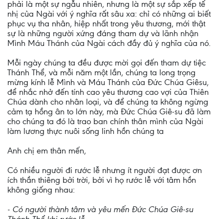
phải là một sự ngẫu nhiên, nhưng là một sự sắp xếp tế
nhị của Ngài với ý nghĩa rất sâu xa: chỉ có những ai biết
phục vụ tha nhân, hiệp nhất trong yêu thương, mới thật
sự là những người xứng đáng tham dự và lãnh nhận
Mình Máu Thánh của Ngài cách đầy đủ ý nghĩa của nó.
Mỗi ngày chúng ta đều được mời gọi đến tham dự tiệc
Thánh Thể, và mỗi năm một lần, chúng ta long trọng
mừng kính lễ Mình và Máu Thánh của Đức Chúa Giêsu,
để nhắc nhở đến tính cao yêu thương cao vợi của Thiên
Chúa dành cho nhân loại, và để chúng ta không ngừng
cảm tạ hồng ân to lớn này, mà Đức Chúa Giê-su đã làm
cho chúng ta đó là trao ban chính thân mình của Ngài
làm lương thực nuôi sống linh hồn chúng ta
Anh chị em thân mến,
Có nhiều người đi rước lễ nhưng ít người đạt được ơn
ích thần thiêng bởi trời, bởi vì họ rước lễ với tâm hồn
không giống nhau:
- Có người thành tâm và yêu mến Đức Chúa Giê-su