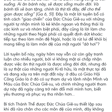
xuống. Ai ăn bánh này, sẽ được sống muôn đời. Và
bánh tôi sẽ ban tặng, chính là thịt tôi đây, để cho thế
gian được sống” (Ga 6, 51)
. Đây là một lời tuyên bố có
tính cách “giao chiến” của Đức Chúa Giê-su với những
người tự nhận mình là kẻ khôn ngoan và thông thái là
các kinh sư và nhóm biệt phái, đây cũng là lời làm cho
những người theo Ngài phải có quyết định dứt khoác:
tiếp tục theo làm môn đệ Ngài, hoặc là rút lui để khỏi bị
mang tiếng là làm môn đệ của một người “dở hơi”?
Lời tuyên bố này, ngày hôm nay vẫn cứ còn gây tranh
luận cho nhiều người, bởi vì không một ai chấp nhận
được việc ăn thịt người là được sống đời đời, nhưng đó
là sự thật của những người Ki-tô hữu, là một thực tại đã
và đang xảy ra trên mặt đất này: ở đâu có Giáo Hội
Công Giáo là ở đó có sự tham dự và lãnh nhận Mình và
Máu của Đức Chúa Giê-su, và chính những người tham
dự này đã ngày càng trở nên đổi mới mình hơn, biết
yêu thương và phục vụ tha nhân hơn...
Bí tích Thánh Thể được Đức Chúa Giê-su thiết lập sau
khi đã rửa chân cho các môn đệ của mình, đây không