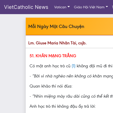
VietCatholic News
Vatican
Giáo Hội Việt Nam
Mỗi Ngày Một Câu Chuyện
Lm. Giuse Maria Nhân Tài, csjb.
51. KHĂN MẠNG TRẮNG
Có một anh học trò cũ
(1)
không đội mũ đi thi 
- “Bởi vì nhà nghèo nên không có khăn mạng
Quan khảo thí nói đùa:
- “Nhìn miệng mày râu dài cũng có thể kết t
Anh học trò thi không đậu ấy trả lời: