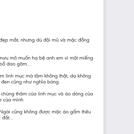
t đẹp mắt; nhưng dù đội mũ và mặc đồng
 mưu mô muốn hạ bệ anh em vì một miếng
ả bồ dao găm…
m linh mục mà tâm không thật, dạ không
a đen cũng như nghĩa bóng.
o chùng thâm của linh mục và áo dòng của
ơ của mình.
; Ngài cũng không được mặc áo gấm thêu
 đất...