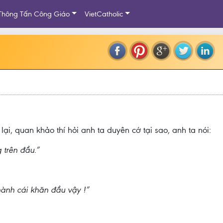
Thông Tấn Công Giáo
VietCatholic
lại, quan khảo thí hỏi anh ta duyên cớ tại sao, anh ta nói:
 trên đầu.”
hành cái khăn đầu vậy !”