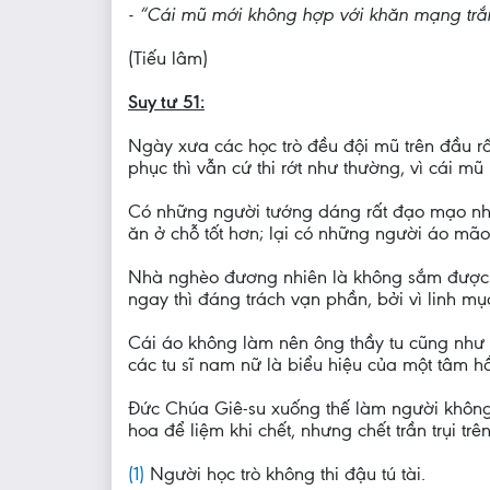
- “Cái mũ mới không hợp với khăn mạng trắ
(Tiếu lâm)
Suy tư 51:
Ngày xưa các học trò đều đội mũ trên đầu r
phục thì vẫn cứ thi rớt như thường, vì cái 
Có những người tướng dáng rất đạo mạo nh
ăn ở chỗ tốt hơn; lại có những người áo m
Nhà nghèo đương nhiên là không sắm được c
ngay thì đáng trách vạn phần, bởi vì linh 
Cái áo không làm nên ông thầy tu cũng như 
các tu sĩ nam nữ là biểu hiệu của một tâm h
Đức Chúa Giê-su xuống thế làm người không
hoa để liệm khi chết, nhưng chết trần trụi trê
(1)
Người học trò không thi đậu tú tài.