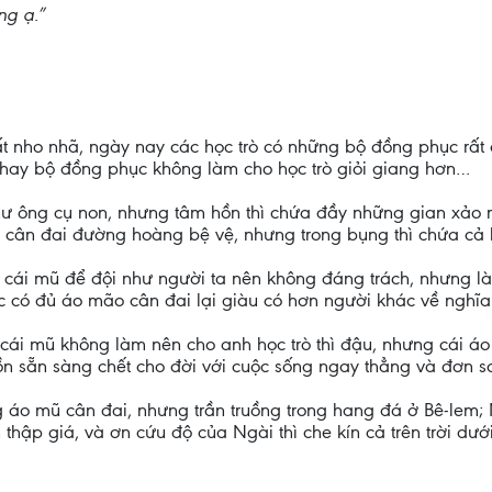
ng ạ.”
ất nho nhã, ngày nay các học trò có những bộ đồng phục rấ
mũ hay bộ đồng phục không làm cho học trò giỏi giang hơn…
ư ông cụ non, nhưng tâm hồn thì chứa đầy những gian xảo
ão cân đai đường hoàng bệ vệ, nhưng trong bụng thì chứa c
ái mũ để đội như người ta nên không đáng trách, nhưng là
mục có đủ áo mão cân đai lại giàu có hơn người khác về nghĩ
cái mũ không làm nên cho anh học trò thì đậu, nhưng cái á
ồn sẵn sàng chết cho đời với cuộc sống ngay thẳng và đơn s
 áo mũ cân đai, nhưng trần truồng trong hang đá ở Bê-lem
n thập giá, và ơn cứu độ của Ngài thì che kín cả trên trời dưới