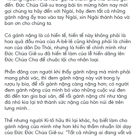
đến. Đức Chúa Giê-su trong bài tin mừng hôm nay mời
gọi chúng ta hãy đến với Ngài, hãy đem tất cả những
gánh nặng ấy trao vào tay Ngài, xin Ngài thánh hóa và
ban ơn cho chúng ta.
Có gánh nặng là có hiến tế, hiến tế này không phải là
hoa quả đầu mùa của A-bê-lê cũng không phải là chiên
non của dân Do Thái, nhưng là hiến tế chính mình như
Đức Chúa Giê-su đã hiến tế làm của lễ hiến dâng lên
Đức Chúa Cha để chuộc tội cho nhân loại.
Phần đông con người khi thấy gánh nặng mà mình phải
mang phải vác, thì đem gánh nặng này vứt trong ly
rượu ly bia, để rồi gánh nặng càng nặng hơn; có người
đem gánh nặng của mình bỏ vào những cuộc vui đen
đỏ đến tan gia bại sản, để rồi gánh nặng chỉ như tảng
đá nhỏ kia lại trở thành sức nặng của hòn núi đè trên
lưng mình...
Thế nhưng người Ki-tô hữu thì lại khác, họ biết làm cho
gánh nặng của mình nhẹ hơn khi họ thấm nhuần lời dạy
của Đức Đức Chúa Giê-su: “Tất cả những ai đang vất vả