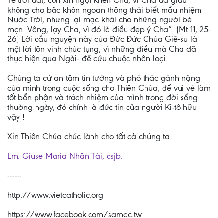
Tể trời đất, con xin ngợi khen Cha, vì Cha đã giấu
không cho bậc khôn ngoan thông thái biết mầu nhiệm
Nước Trời, nhưng lại mạc khải cho những người bé
mọn. Vâng, lạy Cha, vì đó là điều đẹp ý Cha”. (Mt 11, 25-
26) Lời cầu nguyện này của Đức Đức Chúa Giê-su là
một lời tôn vinh chúc tụng, vì những điều mà Cha đã
thực hiện qua Ngài- để cứu chuộc nhân loại.
Chúng ta cứ an tâm tin tưởng và phó thác gánh nặng
của mình trong cuộc sống cho Thiên Chúa, để vui vẻ làm
tốt bổn phận và trách nhiệm của mình trong đời sống
thường ngày, đó chính là đức tin của người Ki-tô hữu
vậy !
Xin Thiên Chúa chúc lành cho tất cả chúng ta.
Lm. Giuse Maria Nhân Tài, csjb.
------
http://www.vietcatholic.org
https://www.facebook.com/samac.tw