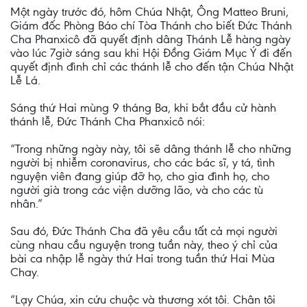
Một ngày trước đó, hôm Chúa Nhật, Ông Matteo Bruni,
Giám đốc Phòng Báo chí Tòa Thánh cho biết Đức Thánh
Cha Phanxicô đã quyết định dâng Thánh Lễ hàng ngày
vào lúc 7giờ sáng sau khi Hội Đồng Giám Mục Ý đi đến
quyết định đình chỉ các thánh lễ cho đến tận Chúa Nhật
Lễ Lá.
Sáng thứ Hai mùng 9 tháng Ba, khi bắt đầu cử hành
thánh lễ, Đức Thánh Cha Phanxicô nói:
“Trong những ngày này, tôi sẽ dâng thánh lễ cho những
người bị nhiễm coronavirus, cho các bác sĩ, y tá, tình
nguyện viên đang giúp đỡ họ, cho gia đình họ, cho
người già trong các viện dưỡng lão, và cho các tù
nhân.”
Sau đó, Đức Thánh Cha đã yêu cầu tất cả mọi người
cùng nhau cầu nguyện trong tuần này, theo ý chỉ của
bài ca nhập lễ ngày thứ Hai trong tuần thứ Hai Mùa
Chay.
“Lạy Chúa, xin cứu chuộc và thương xót tôi. Chân tôi