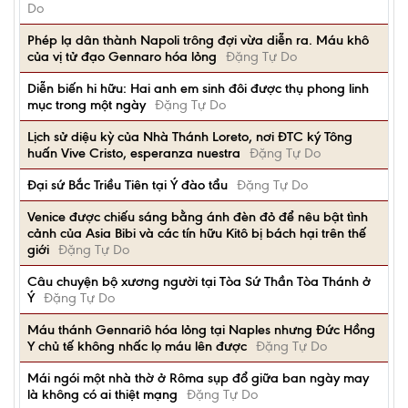
Do
Phép lạ dân thành Napoli trông đợi vừa diễn ra. Máu khô
của vị tử đạo Gennaro hóa lỏng
Đặng Tự Do
Diễn biến hi hữu: Hai anh em sinh đôi được thụ phong linh
mục trong một ngày
Đặng Tự Do
Lịch sử diệu kỳ của Nhà Thánh Loreto, nơi ĐTC ký Tông
huấn Vive Cristo, esperanza nuestra
Đặng Tự Do
Đại sứ Bắc Triều Tiên tại Ý đào tẩu
Đặng Tự Do
Venice được chiếu sáng bằng ánh đèn đỏ để nêu bật tình
cảnh của Asia Bibi và các tín hữu Kitô bị bách hại trên thế
giới
Đặng Tự Do
Câu chuyện bộ xương người tại Tòa Sứ Thần Tòa Thánh ở
Ý
Đặng Tự Do
Máu thánh Gennariô hóa lỏng tại Naples nhưng Đức Hồng
Y chủ tế không nhấc lọ máu lên được
Đặng Tự Do
Mái ngói một nhà thờ ở Rôma sụp đổ giữa ban ngày may
là không có ai thiệt mạng
Đặng Tự Do