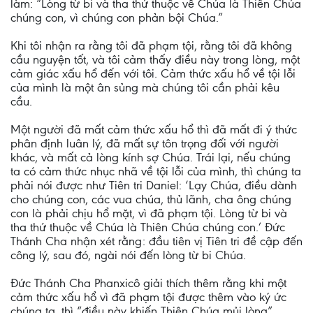
làm: “Lòng từ bi và tha thứ thuộc về Chúa là Thiên Chúa
chúng con, vì chúng con phản bội Chúa.”
Khi tôi nhận ra rằng tôi đã phạm tội, rằng tôi đã không
cầu nguyện tốt, và tôi cảm thấy điều này trong lòng, một
cảm giác xấu hổ đến với tôi. Cảm thức xấu hổ về tội lỗi
của mình là một ân sủng mà chúng tôi cần phải kêu
cầu.
Một người đã mất cảm thức xấu hổ thì đã mất đi ý thức
phân định luân lý, đã mất sự tôn trọng đối với người
khác, và mất cả lòng kính sợ Chúa. Trái lại, nếu chúng
ta có cảm thức nhục nhã về tội lỗi của mình, thì chúng ta
phải nói được như Tiên tri Daniel: ‘Lạy Chúa, điều dành
cho chúng con, các vua chúa, thủ lãnh, cha ông chúng
con là phải chịu hổ mặt, vì đã phạm tội. Lòng từ bi và
tha thứ thuộc về Chúa là Thiên Chúa chúng con.’ Đức
Thánh Cha nhận xét rằng: đầu tiên vị Tiên tri đề cập đến
công lý, sau đó, ngài nói đến lòng từ bi Chúa.
Đức Thánh Cha Phanxicô giải thích thêm rằng khi một
cảm thức xấu hổ vì đã phạm tội được thêm vào ký ức
chúng ta, thì “điều này khiến Thiên Chúa mủi lòng”.