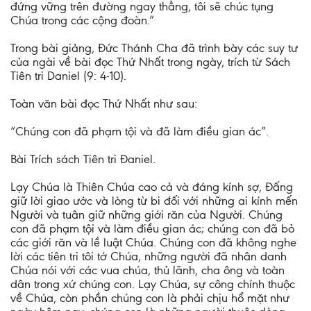
đứng vững trên đường ngay thẳng, tôi sẽ chúc tụng
Chúa trong các cộng đoàn.”
Trong bài giảng, Đức Thánh Cha đã trình bày các suy tư
của ngài về bài đọc Thứ Nhất trong ngày, trích từ Sách
Tiên tri Daniel (9: 4-10).
Toàn văn bài đọc Thứ Nhất như sau:
“Chúng con đã phạm tội và đã làm điều gian ác”.
Bài Trích sách Tiên tri Ðaniel.
Lạy Chúa là Thiên Chúa cao cả và đáng kính sợ, Ðấng
giữ lời giao ước và lòng từ bi đối với những ai kính mến
Người và tuân giữ những giới răn của Người. Chúng
con đã phạm tội và làm điều gian ác; chúng con đã bỏ
các giới răn và lề luật Chúa. Chúng con đã không nghe
lời các tiên tri tôi tớ Chúa, những người đã nhân danh
Chúa nói với các vua chúa, thủ lãnh, cha ông và toàn
dân trong xứ chúng con. Lạy Chúa, sự công chính thuộc
về Chúa, còn phần chúng con là phải chịu hổ mặt như