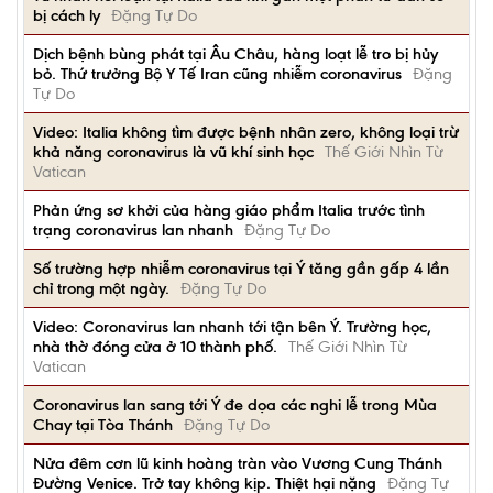
bị cách ly
Đặng Tự Do
Dịch bệnh bùng phát tại Âu Châu, hàng loạt lễ tro bị hủy
bỏ. Thứ trưởng Bộ Y Tế Iran cũng nhiễm coronavirus
Đặng
Tự Do
Video: Italia không tìm được bệnh nhân zero, không loại trừ
khả năng coronavirus là vũ khí sinh học
Thế Giới Nhìn Từ
Vatican
Phản ứng sơ khởi của hàng giáo phẩm Italia trước tình
trạng coronavirus lan nhanh
Đặng Tự Do
Số trường hợp nhiễm coronavirus tại Ý tăng gần gấp 4 lần
chỉ trong một ngày.
Đặng Tự Do
Video: Coronavirus lan nhanh tới tận bên Ý. Trường học,
nhà thờ đóng cửa ở 10 thành phố.
Thế Giới Nhìn Từ
Vatican
Coronavirus lan sang tới Ý đe dọa các nghi lễ trong Mùa
Chay tại Tòa Thánh
Đặng Tự Do
Nửa đêm cơn lũ kinh hoàng tràn vào Vương Cung Thánh
Đường Venice. Trở tay không kịp. Thiệt hại nặng
Đặng Tự