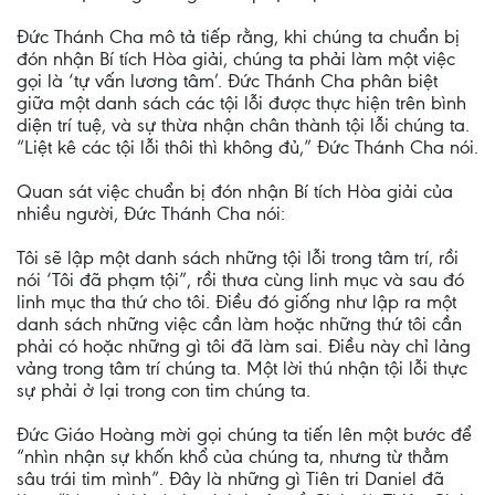
Đức Thánh Cha mô tả tiếp rằng, khi chúng ta chuẩn bị
đón nhận Bí tích Hòa giải, chúng ta phải làm một việc
gọi là ‘tự vấn lương tâm’. Đức Thánh Cha phân biệt
giữa một danh sách các tội lỗi được thực hiện trên bình
diện trí tuệ, và sự thừa nhận chân thành tội lỗi chúng ta.
“Liệt kê các tội lỗi thôi thì không đủ,” Đức Thánh Cha nói.
Quan sát việc chuẩn bị đón nhận Bí tích Hòa giải của
nhiều người, Đức Thánh Cha nói:
Tôi sẽ lập một danh sách những tội lỗi trong tâm trí, rồi
nói ‘Tôi đã phạm tội”, rồi thưa cùng linh mục và sau đó
linh mục tha thứ cho tôi. Điều đó giống như lập ra một
danh sách những việc cần làm hoặc những thứ tôi cần
phải có hoặc những gì tôi đã làm sai. Điều này chỉ lảng
vảng trong tâm trí chúng ta. Một lời thú nhận tội lỗi thực
sự phải ở lại trong con tim chúng ta.
Đức Giáo Hoàng mời gọi chúng ta tiến lên một bước để
“nhìn nhận sự khốn khổ của chúng ta, nhưng từ thẳm
sâu trái tim mình”. Đây là những gì Tiên tri Daniel đã