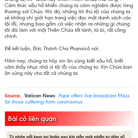
Cảm thức xấu hổ khiến chúng ta cảm nghiệm được lòng
thương xót Chúa. Khi đó, những lời thú tội của chúng ta
sẽ không chỉ giới hạn trong việc đọc một danh sách các
tội lỗi, nhưng bao gồm cả việc nhận ra những gì chúng
tôi đã làm với một Thiên Chúa tốt lành, từ bi, rất công
chính.
Để kết luận, Đức Thánh Cha Phanxicô nói:
Hôm nay, chúng ta hãy xin ân sủng biết xấu hổ, biết
cảm thấy nhục nhã vì tội lỗi của chúng ta. Xin Chúa ban
ân sủng này cho tất cả chúng ta.
Source:
Vatican News
Pope offers live-broadcast Mass
for those suffering from coronavirus
Bài có liên quan
Tù nhân nổi loạn tại Italia sau khi gần một phần tư dân số