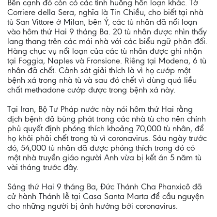
Bên cạnh đó còn có các tình huống hỗn loạn khác. Tờ
Corriere della Sera, nghĩa là Tin Chiều, cho biết tại nhà
tù San Vittore ở Milan, bên Ý, các tù nhân đã nổi loạn
vào hôm thứ Hai 9 tháng Ba. 20 tù nhân được nhìn thấy
lang thang trên các mái nhà với các biểu ngữ phản đối.
Hàng chục vụ nổi loạn của các tù nhân được ghi nhận
tại Foggia, Naples và Fronsione. Riêng tại Modena, 6 tù
nhân đã chết. Cảnh sát giải thích là vì họ cướp một
bệnh xá trong nhà tù và sau đó chết vì dùng quá liều
chất methadone cướp được trong bệnh xá này.
Tại Iran, Bộ Tư Pháp nước này nói hôm thứ Hai rằng
dịch bệnh đã bùng phát trong các nhà tù cho nên chính
phủ quyết định phóng thích khoảng 70,000 tù nhân, để
họ khỏi phải chết trong tù vì coronavirus. Sáu ngày trước
đó, 54,000 tù nhân đã được phóng thích trong đó có
một nhà truyền giáo người Anh vừa bị kết án 5 năm tù
vài tháng trước đây.
Sáng thứ Hai 9 tháng Ba, Đức Thánh Cha Phanxicô đã
cử hành Thánh lễ tại Casa Santa Marta để cầu nguyện
cho những người bị ảnh hưởng bởi coronavirus.