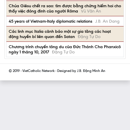
Chúa Giêsu chết ra sao: tìm được bằng chứng hiếm hoi cho
thấy việc đóng đinh của người Rôma
Vũ Văn An
45 years of Vietnam-Italy diplomatic relations
J.B. An Dang
Các linh mục Italia cảnh báo một sự gia tăng các hoạt
động huyền bí liên quan đến Satan
Đặng Tự Do
Chương trình chuyến tông du của Đức Thánh Cha Phanxicô
ngày 1 tháng 10, 2017
Đặng Tự Do
© 2019 - VietCatholic Network - Designed by J.B. Đặng Minh An